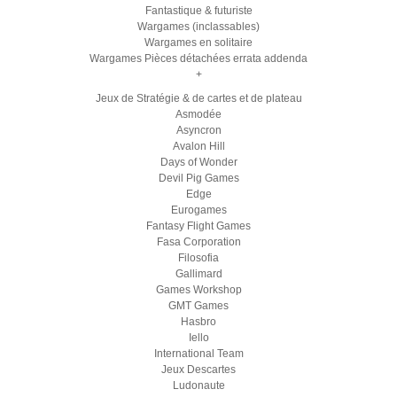
Fantastique & futuriste
Wargames (inclassables)
Wargames en solitaire
Wargames Pièces détachées errata addenda
+
Jeux de Stratégie & de cartes et de plateau
Asmodée
Asyncron
Avalon Hill
Days of Wonder
Devil Pig Games
Edge
Eurogames
Fantasy Flight Games
Fasa Corporation
Filosofia
Gallimard
Games Workshop
GMT Games
Hasbro
Iello
International Team
Jeux Descartes
Ludonaute