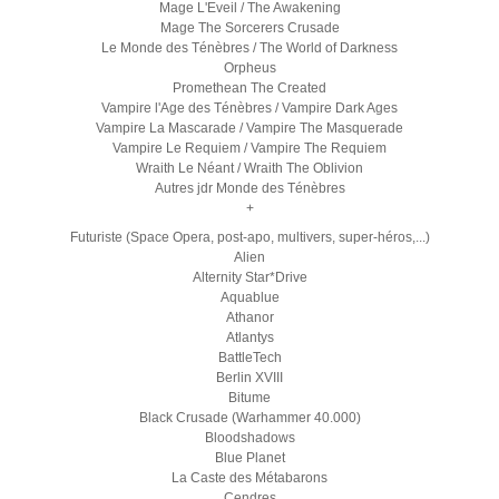
Mage L'Eveil / The Awakening
Mage The Sorcerers Crusade
Le Monde des Ténèbres / The World of Darkness
Orpheus
Promethean The Created
Vampire l'Age des Ténèbres / Vampire Dark Ages
Vampire La Mascarade / Vampire The Masquerade
Vampire Le Requiem / Vampire The Requiem
Wraith Le Néant / Wraith The Oblivion
Autres jdr Monde des Ténèbres
+
Futuriste (Space Opera, post-apo, multivers, super-héros,...)
Alien
Alternity Star*Drive
Aquablue
Athanor
Atlantys
BattleTech
Berlin XVIII
Bitume
Black Crusade (Warhammer 40.000)
Bloodshadows
Blue Planet
La Caste des Métabarons
Cendres