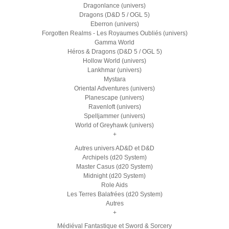
Dragonlance (univers)
Dragons (D&D 5 / OGL 5)
Eberron (univers)
Forgotten Realms - Les Royaumes Oubliés (univers)
Gamma World
Héros & Dragons (D&D 5 / OGL 5)
Hollow World (univers)
Lankhmar (univers)
Mystara
Oriental Adventures (univers)
Planescape (univers)
Ravenloft (univers)
Spelljammer (univers)
World of Greyhawk (univers)
+
Autres univers AD&D et D&D
Archipels (d20 System)
Master Casus (d20 System)
Midnight (d20 System)
Role Aids
Les Terres Balafrées (d20 System)
Autres
+
Médiéval Fantastique et Sword & Sorcery