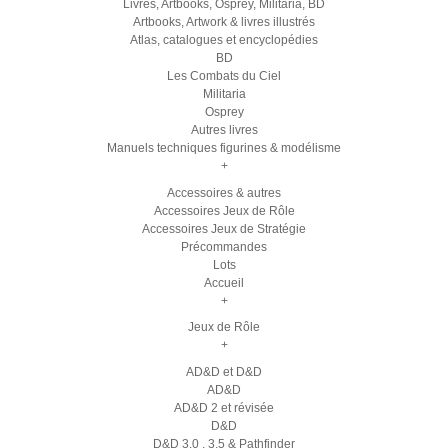
Livres, Artbooks, Osprey, Militaria, BD
Artbooks, Artwork & livres illustrés
Atlas, catalogues et encyclopédies
BD
Les Combats du Ciel
Militaria
Osprey
Autres livres
Manuels techniques figurines & modélisme
+
Accessoires & autres
Accessoires Jeux de Rôle
Accessoires Jeux de Stratégie
Précommandes
Lots
Accueil
+
Jeux de Rôle
+
AD&D et D&D
AD&D
AD&D 2 et révisée
D&D
D&D 3.0 , 3.5 & Pathfinder