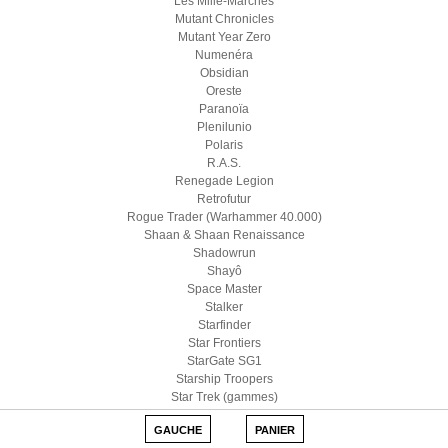
Les Mille-Marches
Mutant Chronicles
Mutant Year Zero
Numenéra
Obsidian
Oreste
Paranoïa
Plenilunio
Polaris
R.A.S.
Renegade Legion
Retrofutur
Rogue Trader (Warhammer 40.000)
Shaan & Shaan Renaissance
Shadowrun
Shayô
Space Master
Stalker
Starfinder
Star Frontiers
StarGate SG1
Starship Troopers
Star Trek (gammes)
Star Wars D6
GAUCHE
PANIER
Star Wars (Edge)