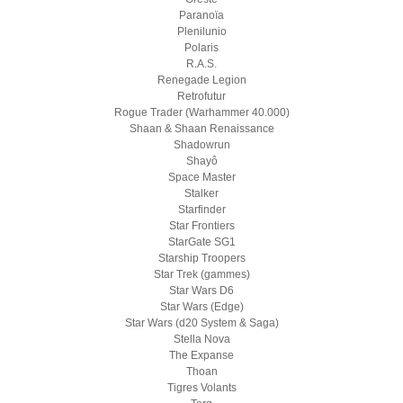
Paranoïa
Plenilunio
Polaris
R.A.S.
Renegade Legion
Retrofutur
Rogue Trader (Warhammer 40.000)
Shaan & Shaan Renaissance
Shadowrun
Shayô
Space Master
Stalker
Starfinder
Star Frontiers
StarGate SG1
Starship Troopers
Star Trek (gammes)
Star Wars D6
Star Wars (Edge)
Star Wars (d20 System & Saga)
Stella Nova
The Expanse
Thoan
Tigres Volants