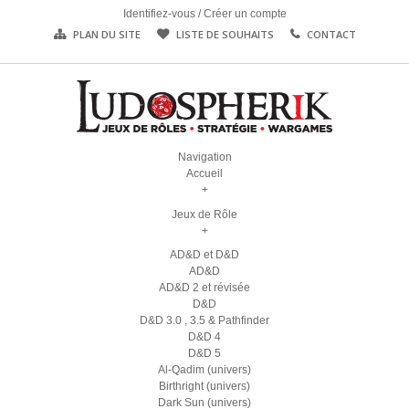
Identifiez-vous
/
Créer un compte
PLAN DU SITE
LISTE DE SOUHAITS
CONTACT
Navigation
Accueil
+
Jeux de Rôle
+
AD&D et D&D
AD&D
AD&D 2 et révisée
D&D
D&D 3.0 , 3.5 & Pathfinder
D&D 4
D&D 5
Al-Qadim (univers)
Birthright (univers)
Dark Sun (univers)