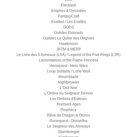
Eleckasë
Empires & Dynasties
FantasyCraft
Exalted / Les Exaltés
GODS
Guildes Eldorado
Guildes La Quête des Origines
Hawkmoon
JRTM & MERP
Le Livre des 5 Anneaux (L5A) / Legend of the Five Rings (L5R)
Lamentations of the Flame Princess
Heroquest - Hero Wars
Loup Solitaire / Lone Wolf
Mournblade
Nightprowler
L'Oeil Noir
L'Ombre du Seigneur Démon
Les Ombres d'Esteren
Premiers Ages
Prophecy
Rêve de Dragon & Oniros
Runequest - Glorantha
Le Seigneur des Anneaux
Stormbringer