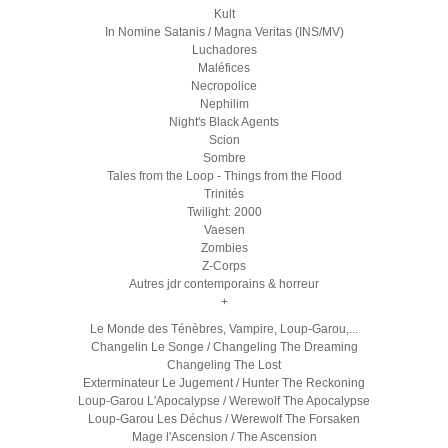
Kult
In Nomine Satanis / Magna Veritas (INS/MV)
Luchadores
Maléfices
Necropolice
Nephilim
Night's Black Agents
Scion
Sombre
Tales from the Loop - Things from the Flood
Trinités
Twilight: 2000
Vaesen
Zombies
Z-Corps
Autres jdr contemporains & horreur
+
Le Monde des Ténèbres, Vampire, Loup-Garou,...
Changelin Le Songe / Changeling The Dreaming
Changeling The Lost
Exterminateur Le Jugement / Hunter The Reckoning
Loup-Garou L'Apocalypse / Werewolf The Apocalypse
Loup-Garou Les Déchus / Werewolf The Forsaken
Mage l'Ascension / The Ascension