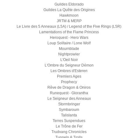
Guildes Eldorado
Guildes La Quête des Origines
Hawkmoon
JRTM & MERP
Le Livre des 5 Anneaux (L5A) / Legend of the Five Rings (L5R)
Lamentations of the Flame Princess
Heroquest - Hero Wars
Loup Solitaire / Lone Wolf
Mournblade
Nightprowler
L'Oeil Noir
L'Ombre du Seigneur Démon
Les Ombres d'Esteren
Premiers Ages
Prophecy
Rêve de Dragon & Oniros
Runequest - Glorantha
Le Seigneur des Anneaux
Stormbringer
Symbaroum
Talislanta
Terres Suspendues
Le Trône de Fer
Trudvang Chronicles
Tunnels & Trolls