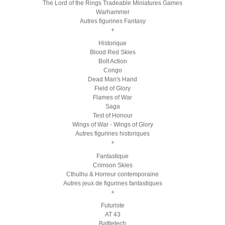
The Lord of the Rings Tradeable Miniatures Games
Warhammer
Autres figurines Fantasy
+
Historique
Blood Red Skies
Bolt Action
Congo
Dead Man's Hand
Field of Glory
Flames of War
Saga
Test of Honour
Wings of War - Wings of Glory
Autres figurines historiques
+
Fantastique
Crimson Skies
Cthulhu & Horreur contemporaine
Autres jeux de figurines fantastiques
+
Futuriste
AT 43
Battletech