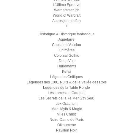
L'Ultime Epreuve
Warhammer jdr
World of Warcraft
Autres jdr medfan
+
Historique & Historique fantastique
Aquelarre
Capitaine Vaudou
Chimères
Colonial Gothic
Deus Vult
Hurlements
Keltia
Légendes Celtiques
Légendes des 1001 Nuits & de la Vallée des Rois
Légendes de la Table Ronde
Les Lames du Cardinal
Les Secrets de la 7e Mer (7th Sea)
Lex Occultum
Man, Myth & Magic
Miles Christi
Notre-Dame de Paris
Oikoumene
Pavillon Noir