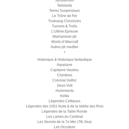
Symbaroum
Talislanta
Terres Suspendues
Le Trône de Fer
Trudvang Chronicles
Tunnels & Trolls
L'Ultime Epreuve
Warhammer jdr
World of Warcraft
Autres jdr medfan
+
Historique & Historique fantastique
Aquelarre
Capitaine Vaudou
Chimères
Colonial Gothic
Deus Vult
Hurlements
Keltia
Légendes Celtiques
Légendes des 1001 Nuits & de la Vallée des Rois
Légendes de la Table Ronde
Les Lames du Cardinal
Les Secrets de la 7e Mer (7th Sea)
Lex Occultum