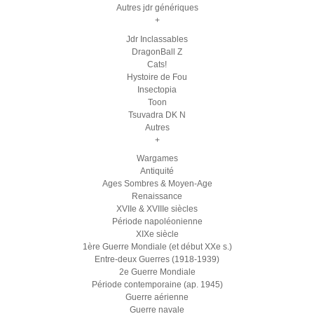
Autres jdr génériques
+
Jdr Inclassables
DragonBall Z
Cats!
Hystoire de Fou
Insectopia
Toon
Tsuvadra DK N
Autres
+
Wargames
Antiquité
Ages Sombres & Moyen-Age
Renaissance
XVIIe & XVIIIe siècles
Période napoléonienne
XIXe siècle
1ère Guerre Mondiale (et début XXe s.)
Entre-deux Guerres (1918-1939)
2e Guerre Mondiale
Période contemporaine (ap. 1945)
Guerre aérienne
Guerre navale