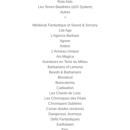
Role Aids
Les Terres Balafrées (d20 System)
Autres
+
Médiéval Fantastique et Sword & Sorcery
13e Age
L'Agence Barbare
Agone
Ambre
L'Anneau Unique
Ars Magica
Aventures en Terre du Milieu
Barbarians of Lemuria
Beasts & Barbarians
Bloodlust
Brancalonia
Cadwallon
Les Chants de Loss
Les Chroniques des Féals
Chroniques Oubliées
Conan (toutes versions)
Dangerous Journeys
Défis Fantastiques
Earthdawn
Elric