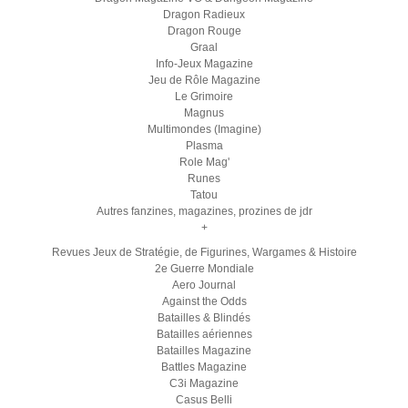
Dragon Radieux
Dragon Rouge
Graal
Info-Jeux Magazine
Jeu de Rôle Magazine
Le Grimoire
Magnus
Multimondes (Imagine)
Plasma
Role Mag'
Runes
Tatou
Autres fanzines, magazines, prozines de jdr
+
Revues Jeux de Stratégie, de Figurines, Wargames & Histoire
2e Guerre Mondiale
Aero Journal
Against the Odds
Batailles & Blindés
Batailles aériennes
Batailles Magazine
Battles Magazine
C3i Magazine
Casus Belli