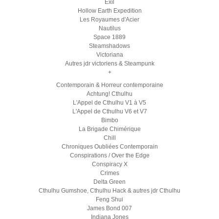
Exil
Hollow Earth Expedition
Les Royaumes d'Acier
Nautilus
Space 1889
Steamshadows
Victoriana
Autres jdr victoriens & Steampunk
+
Contemporain & Horreur contemporaine
Achtung! Cthulhu
L'Appel de Cthulhu V1 à V5
L'Appel de Cthulhu V6 et V7
Bimbo
La Brigade Chimérique
Chill
Chroniques Oubliées Contemporain
Conspirations / Over the Edge
Conspiracy X
Crimes
Delta Green
Cthulhu Gumshoe, Cthulhu Hack & autres jdr Cthulhu
Feng Shui
James Bond 007
Indiana Jones