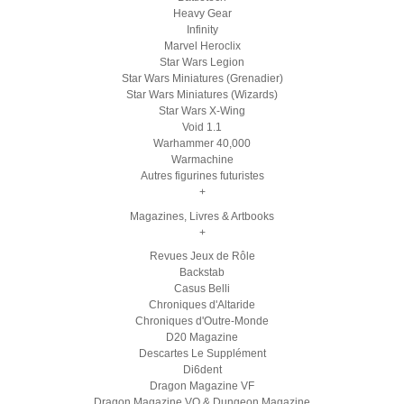
Heavy Gear
Infinity
Marvel Heroclix
Star Wars Legion
Star Wars Miniatures (Grenadier)
Star Wars Miniatures (Wizards)
Star Wars X-Wing
Void 1.1
Warhammer 40,000
Warmachine
Autres figurines futuristes
+
Magazines, Livres & Artbooks
+
Revues Jeux de Rôle
Backstab
Casus Belli
Chroniques d'Altaride
Chroniques d'Outre-Monde
D20 Magazine
Descartes Le Supplément
Di6dent
Dragon Magazine VF
Dragon Magazine VO & Dungeon Magazine