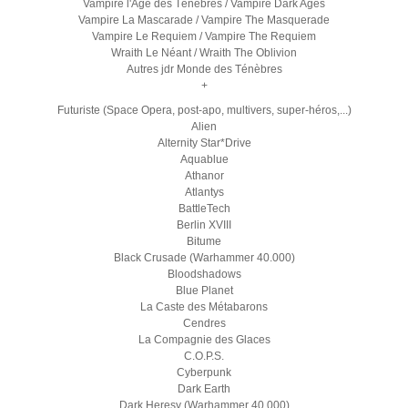
Vampire l'Age des Ténèbres / Vampire Dark Ages
Vampire La Mascarade / Vampire The Masquerade
Vampire Le Requiem / Vampire The Requiem
Wraith Le Néant / Wraith The Oblivion
Autres jdr Monde des Ténèbres
+
Futuriste (Space Opera, post-apo, multivers, super-héros,...)
Alien
Alternity Star*Drive
Aquablue
Athanor
Atlantys
BattleTech
Berlin XVIII
Bitume
Black Crusade (Warhammer 40.000)
Bloodshadows
Blue Planet
La Caste des Métabarons
Cendres
La Compagnie des Glaces
C.O.P.S.
Cyberpunk
Dark Earth
Dark Heresy (Warhammer 40.000)