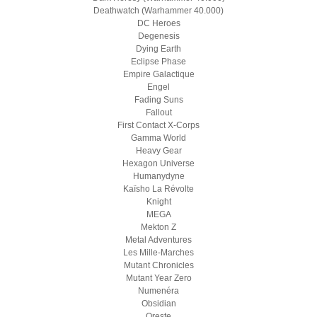
Deathwatch (Warhammer 40.000)
DC Heroes
Degenesis
Dying Earth
Eclipse Phase
Empire Galactique
Engel
Fading Suns
Fallout
First Contact X-Corps
Gamma World
Heavy Gear
Hexagon Universe
Humanydyne
Kaïsho La Révolte
Knight
MEGA
Mekton Z
Metal Adventures
Les Mille-Marches
Mutant Chronicles
Mutant Year Zero
Numenéra
Obsidian
Oreste