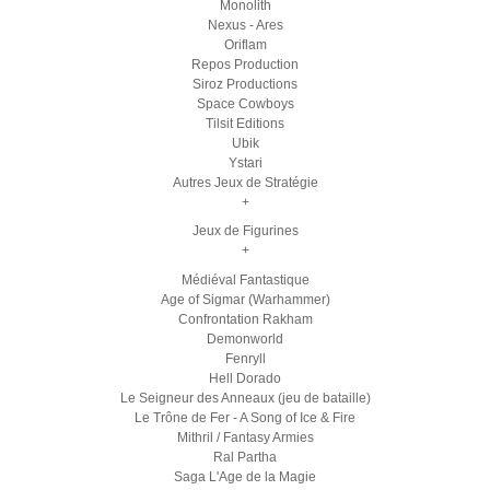
Monolith
Nexus - Ares
Oriflam
Repos Production
Siroz Productions
Space Cowboys
Tilsit Editions
Ubik
Ystari
Autres Jeux de Stratégie
+
Jeux de Figurines
+
Médiéval Fantastique
Age of Sigmar (Warhammer)
Confrontation Rakham
Demonworld
Fenryll
Hell Dorado
Le Seigneur des Anneaux (jeu de bataille)
Le Trône de Fer - A Song of Ice & Fire
Mithril / Fantasy Armies
Ral Partha
Saga L'Age de la Magie