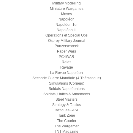
Military Modelling
Miniature Wargames
Moves
Napoléon
Napoléon 1er
Napoléon III
Operations et Special Ops
Osprey Military Journal
Panzerschreck
Paper Wars
PC4WAR
Raids
Ravage
La Revue Napoléon
Seconde Guerre Mondiale (& Thématique)
Simulations (Cornejo)
Soldats Napoléoniens
Soldats, Unités & Armements
Steel Masters
Strategy & Tactics
Tactiques - ASL
Tank Zone
The Courier
The Wargamer
TNT Magazine