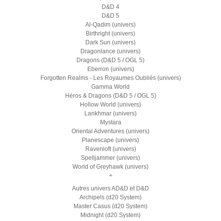
D&D 4
D&D 5
Al-Qadim (univers)
Birthright (univers)
Dark Sun (univers)
Dragonlance (univers)
Dragons (D&D 5 / OGL 5)
Eberron (univers)
Forgotten Realms - Les Royaumes Oubliés (univers)
Gamma World
Héros & Dragons (D&D 5 / OGL 5)
Hollow World (univers)
Lankhmar (univers)
Mystara
Oriental Adventures (univers)
Planescape (univers)
Ravenloft (univers)
Spelljammer (univers)
World of Greyhawk (univers)
+
Autres univers AD&D et D&D
Archipels (d20 System)
Master Casus (d20 System)
Midnight (d20 System)