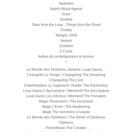
Nephilim
Night's Black Agents
Scion
Sombre
Tales from the Loop - Things from the Flood
Trinités
Twilight: 2000
Vaesen
Zombies
Z-Corps
Autres jdr contemporains & horreur
+
Le Monde des Ténèbres, Vampire, Loup-Garou,...
Changelin Le Songe / Changeling The Dreaming
Changeling The Lost
Exterminateur Le Jugement / Hunter The Reckoning
Loup-Garou L'Apocalypse / Werewolf The Apocalypse
Loup-Garou Les Déchus / Werewolf The Forsaken
Mage l'Ascension / The Ascension
Mage L'Eveil / The Awakening
Mage The Sorcerers Crusade
Le Monde des Ténèbres / The World of Darkness
Orpheus
Promethean The Created