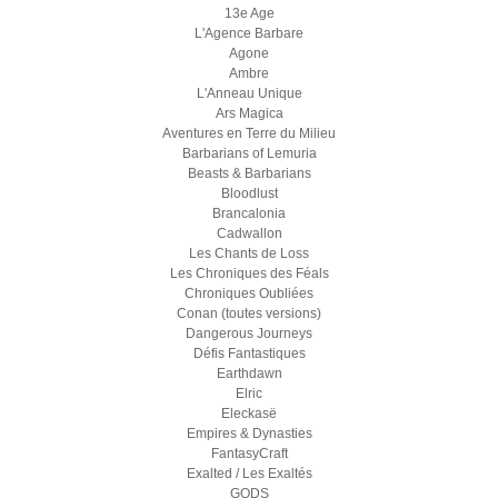
13e Age
L'Agence Barbare
Agone
Ambre
L'Anneau Unique
Ars Magica
Aventures en Terre du Milieu
Barbarians of Lemuria
Beasts & Barbarians
Bloodlust
Brancalonia
Cadwallon
Les Chants de Loss
Les Chroniques des Féals
Chroniques Oubliées
Conan (toutes versions)
Dangerous Journeys
Défis Fantastiques
Earthdawn
Elric
Eleckasë
Empires & Dynasties
FantasyCraft
Exalted / Les Exaltés
GODS