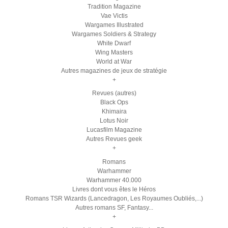
Tradition Magazine
Vae Victis
Wargames Illustrated
Wargames Soldiers & Strategy
White Dwarf
Wing Masters
World at War
Autres magazines de jeux de stratégie
+
Revues (autres)
Black Ops
Khimaira
Lotus Noir
Lucasfilm Magazine
Autres Revues geek
+
Romans
Warhammer
Warhammer 40.000
Livres dont vous êtes le Héros
Romans TSR Wizards (Lancedragon, Les Royaumes Oubliés,...)
Autres romans SF, Fantasy...
+