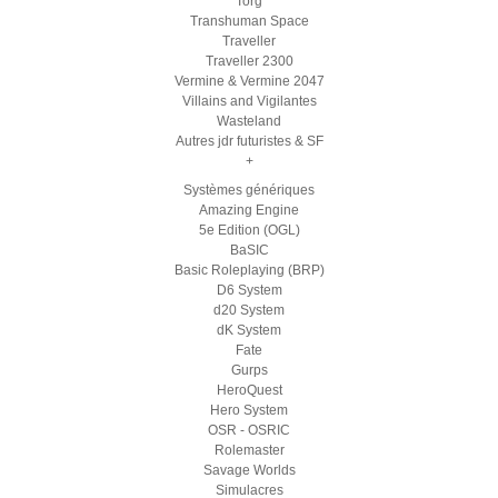
Torg
Transhuman Space
Traveller
Traveller 2300
Vermine & Vermine 2047
Villains and Vigilantes
Wasteland
Autres jdr futuristes & SF
+
Systèmes génériques
Amazing Engine
5e Edition (OGL)
BaSIC
Basic Roleplaying (BRP)
D6 System
d20 System
dK System
Fate
Gurps
HeroQuest
Hero System
OSR - OSRIC
Rolemaster
Savage Worlds
Simulacres