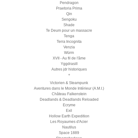
Pendragon
Praetoria Prima
Qin
Sengoku
Shade
Te Deum pour un massacre
Tenga
Terra Incognita
Venzia
Würm
XVII - Au fil de l'âme
Yggdrasill
Autres jdr historiques
+
Victorien & Steampunk
Aventures dans le Monde Intérieur (A.M.I.)
Château Falkenstein
Deadlands & Deadlands Reloaded
Ecryme
Exil
Hollow Earth Expedition
Les Royaumes d'Acier
Nautilus
Space 1889