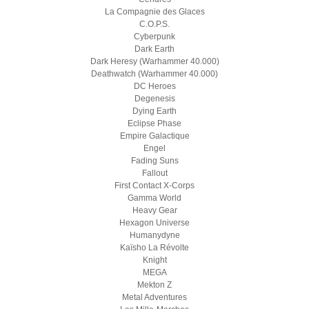
La Compagnie des Glaces
C.O.P.S.
Cyberpunk
Dark Earth
Dark Heresy (Warhammer 40.000)
Deathwatch (Warhammer 40.000)
DC Heroes
Degenesis
Dying Earth
Eclipse Phase
Empire Galactique
Engel
Fading Suns
Fallout
First Contact X-Corps
Gamma World
Heavy Gear
Hexagon Universe
Humanydyne
Kaïsho La Révolte
Knight
MEGA
Mekton Z
Metal Adventures