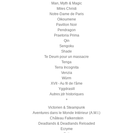
Man, Myth & Magic
Miles Christi
Notre-Dame de Paris
Oikoumene
Pavillon Noir
Pendragon
Praetoria Prima
Qin
Sengoku
Shade
Te Deum pour un massacre
Tenga
Terra Incognita
Venzia
Würm
XVII - Au fil de l'âme
Yggdrasill
Autres jdr historiques
+
Victorien & Steampunk
Aventures dans le Monde Intérieur (A.M.I.)
Château Falkenstein
Deadlands & Deadlands Reloaded
Ecryme