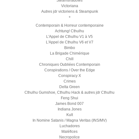
Steamshadows
Victoriana
Autres jdr victoriens & Steampunk
+
Contemporain & Horreur contemporaine
Achtung! Cthulhu
L'Appel de Cthulhu V1 à V5
L'Appel de Cthulhu V6 et V7
Bimbo
La Brigade Chimérique
Chill
Chroniques Oubliées Contemporain
Conspirations / Over the Edge
Conspiracy X
Crimes
Delta Green
Cthulhu Gumshoe, Cthulhu Hack & autres jdr Cthulhu
Feng Shui
James Bond 007
Indiana Jones
Kult
In Nomine Satanis / Magna Veritas (INS/MV)
Luchadores
Maléfices
Necropolice