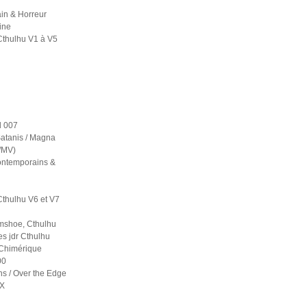
in & Horreur
ine
Cthulhu V1 à V5
 007
atanis / Magna
S/MV)
contemporains &
Cthulhu V6 et V7
mshoe, Cthulhu
es jdr Cthulhu
 Chimérique
00
ns / Over the Edge
 X