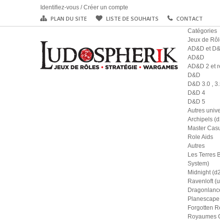
Identifiez-vous
/
Créer un compte
PLAN DU SITE
LISTE DE SOUHAITS
CONTACT
Catégories
Jeux de Rôl
AD&D et D
AD&D
AD&D 2 et r
D&D
D&D 3.0 , 3.
D&D 4
D&D 5
Autres univ
Archipels (
Master Casu
Role Aids
Autres
Les Terres 
System)
Midnight (d
Ravenloft (u
Dragonlance
Planescape 
Forgotten R
Royaumes Ou