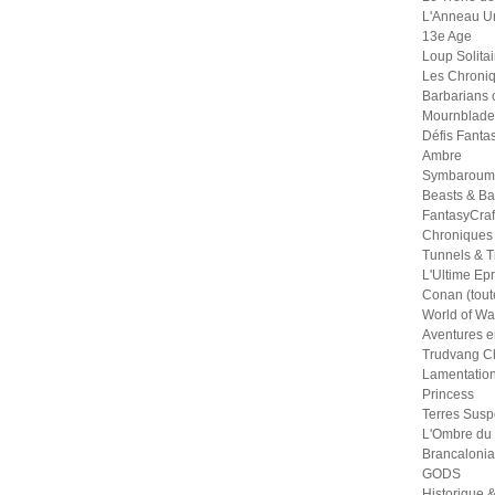
L'Anneau U
13e Age
Loup Solitai
Les Chroniq
Barbarians 
Mournblade
Défis Fanta
Ambre
Symbaroum
Beasts & Ba
FantasyCraf
Chroniques
Tunnels & Tr
L'Ultime Ep
Conan (tout
World of War
Aventures e
Trudvang Ch
Lamentation
Princess
Terres Sus
L'Ombre du
Brancalonia
GODS
Historique &