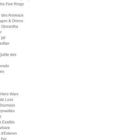
the Five Rings
r des Anneaux
agon & Oniros
 Glorantha
r
jdr
medfan
Quête des
orado
ges
 Hero Wars
de Loss
Journeys
ynasties
r
s Exaltés
arbare
d'Esteren
 Fer