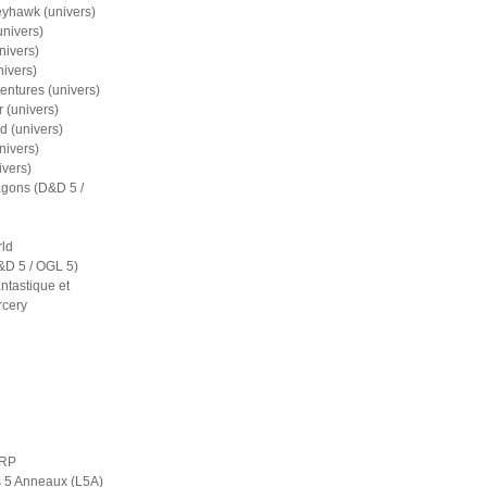
eyhawk (univers)
nivers)
nivers)
nivers)
entures (univers)
 (univers)
d (univers)
nivers)
ivers)
gons (D&D 5 /
ld
D 5 / OGL 5)
ntastique et
rcery
ERP
s 5 Anneaux (L5A)