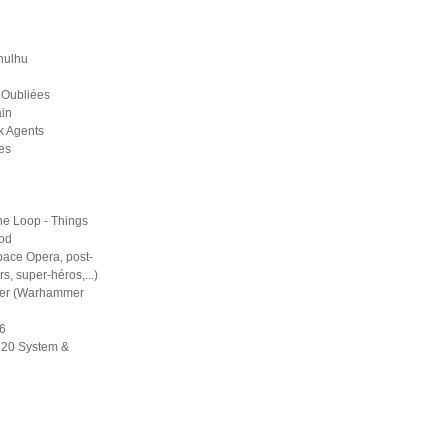
hulhu
 Oubliées
in
k Agents
es
he Loop - Things
ood
pace Opera, post-
rs, super-héros,...)
er (Warhammer
6
d20 System &