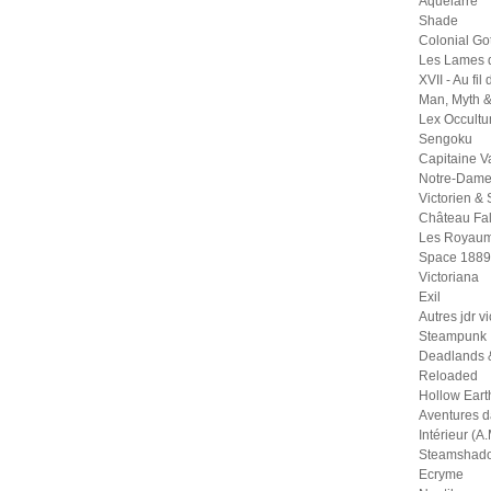
Aquelarre
Shade
Colonial Go
Les Lames 
XVII - Au fil
Man, Myth 
Lex Occult
Sengoku
Capitaine 
Notre-Dame
Victorien &
Château Fal
Les Royaum
Space 1889
Victoriana
Exil
Autres jdr v
Steampunk
Deadlands 
Reloaded
Hollow Eart
Aventures 
Intérieur (A.
Steamshad
Ecryme