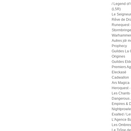
/ Legend of 
(L5R)
Le Seigneu
Rêve de Dr
Runequest -
Stormbringe
Warhammer 
Autres jdr 
Prophecy
Guildes La 
Origines
Guildes Eld
Premiers A
Eleckasë
Cadwallon
Ars Magica
Heroquest -
Les Chants 
Dangerous 
Empires & D
Nightprowle
Exalted / Le
L'Agence B
Les Ombres 
Le Trône de