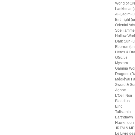
World of Gr
Lankhmar (u
Al-Qadim (u
Birthright (u
Oriental Adv
Spelljammer
Hollow Worl
Dark Sun (u
Eberron (un
Héros & Dra
OGL 5)
Mystara
Gamma Wor
Dragons (D&
Médiéval Fa
Sword & So
Agone
L'Oeil Noir
Bloodlust
Elric
Talislanta
Earthdawn
Hawkmoon
JRTM & M
Le Livre de