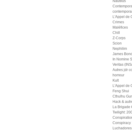
Nautilus
Contempora
contempora
L'Appel de 
Crimes
Maléfices
Chill
Z-Corps
Scion
Nephilim
James Bond
In Nomine S
Veritas (IN
Autres jdr 
horreur
Kult
L'Appel de 
Feng Shui
Cthulhu Gu
Hack & autr
La Brigade
Twilight: 20
Conspiratio
Conspiracy
Luchadores