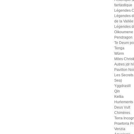
fantastique
Légendes C
Légendes d
de la Vallée
Légendes d
Oikoumene
Pendragon
Te Deum po
Tenga
Würm
Miles Christ
Autres jdr h
Pavillon Noi
Les Secrets 
Sea)
Yggdrasill
Qin
Keltia
Hurlements
Deus Vult
Chimères
Terra Incogn
Praetoria P
Venzia