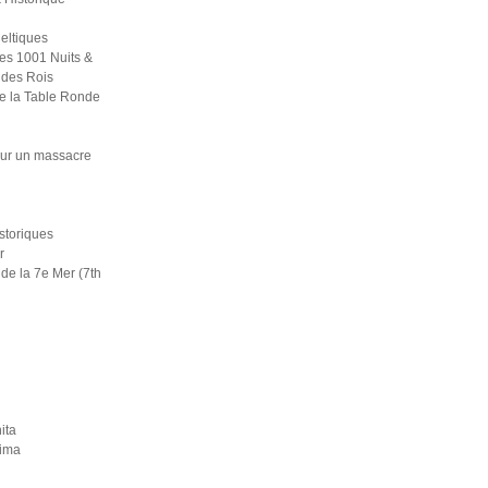
eltiques
es 1001 Nuits &
 des Rois
e la Table Ronde
ur un massacre
i
istoriques
r
de la 7e Mer (7th
ita
rima