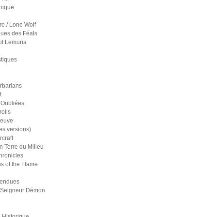
nique
re / Lone Wolf
ues des Féals
of Lemuria
stiques
rbarians
t
 Oubliées
olls
reuve
es versions)
craft
n Terre du Milieu
ronicles
s of the Flame
pendues
 Seigneur Démon
 Historique