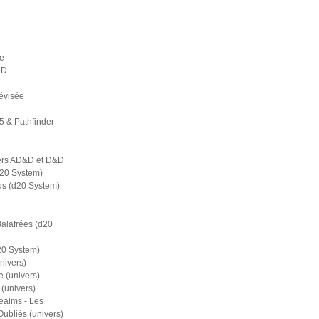
e
&D
évisée
5 & Pathfinder
ers AD&D et D&D
d20 System)
s (d20 System)
Balafrées (d20
20 System)
nivers)
 (univers)
(univers)
ealms - Les
bliés (univers)