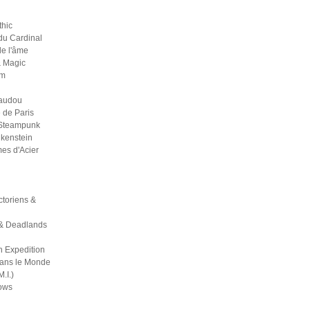
thic
du Cardinal
 de l'âme
& Magic
um
Vaudou
 de Paris
 Steampunk
kenstein
es d'Acier
ictoriens &
& Deadlands
h Expedition
dans le Monde
M.I.)
ows