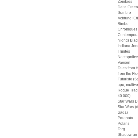
Zombies
Delta Green
Sombre
Achtung! Ct
Bimbo
Chroniques
Contempora
Night's Blac
Indiana Jon
Trinités
Necropolice
Vaesen
Tales from t
from the Fl
Futuriste (S
apo, multive
Rogue Trad
40.000)
Star Wars D
Star Wars (
Saga)
Paranoïa
Polaris
Torg
Shadowrun