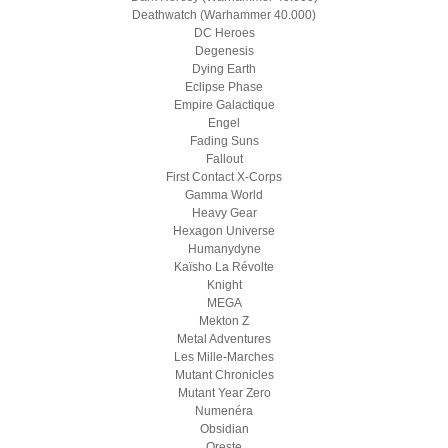
Deathwatch (Warhammer 40.000)
DC Heroes
Degenesis
Dying Earth
Eclipse Phase
Empire Galactique
Engel
Fading Suns
Fallout
First Contact X-Corps
Gamma World
Heavy Gear
Hexagon Universe
Humanydyne
Kaïsho La Révolte
Knight
MEGA
Mekton Z
Metal Adventures
Les Mille-Marches
Mutant Chronicles
Mutant Year Zero
Numenéra
Obsidian
Oreste