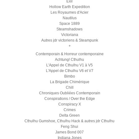
Exil
Hollow Earth Expedition
Les Royaumes d'Acier
Nautilus
Space 1889
Steamshadows
Victoriana
Autres jdr victoriens & Steampunk
+
Contemporain & Horreur contemporaine
Achtung! Cthulhu
L'Appel de Cthulhu V1 à V5
L'Appel de Cthulhu V6 et V7
Bimbo
La Brigade Chimérique
Chill
Chroniques Oubliées Contemporain
Conspirations / Over the Edge
Conspiracy X
Crimes
Delta Green
Cthulhu Gumshoe, Cthulhu Hack & autres jdr Cthulhu
Feng Shui
James Bond 007
Indiana Jones