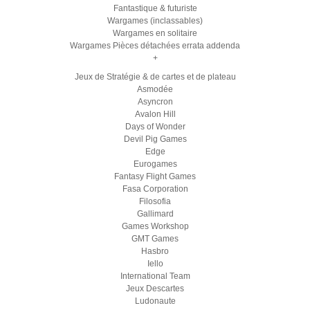
Fantastique & futuriste
Wargames (inclassables)
Wargames en solitaire
Wargames Pièces détachées errata addenda
+
Jeux de Stratégie & de cartes et de plateau
Asmodée
Asyncron
Avalon Hill
Days of Wonder
Devil Pig Games
Edge
Eurogames
Fantasy Flight Games
Fasa Corporation
Filosofia
Gallimard
Games Workshop
GMT Games
Hasbro
Iello
International Team
Jeux Descartes
Ludonaute