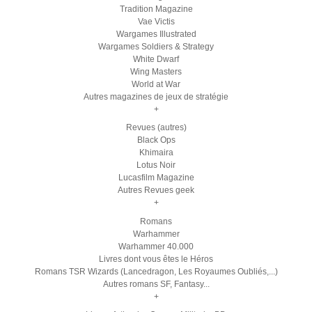
Tradition Magazine
Vae Victis
Wargames Illustrated
Wargames Soldiers & Strategy
White Dwarf
Wing Masters
World at War
Autres magazines de jeux de stratégie
+
Revues (autres)
Black Ops
Khimaira
Lotus Noir
Lucasfilm Magazine
Autres Revues geek
+
Romans
Warhammer
Warhammer 40.000
Livres dont vous êtes le Héros
Romans TSR Wizards (Lancedragon, Les Royaumes Oubliés,...)
Autres romans SF, Fantasy...
+