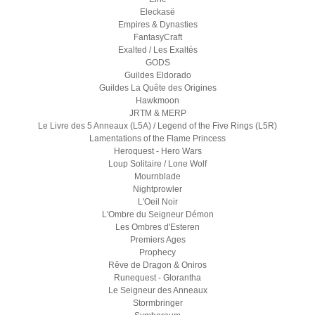
Eleckasë
Empires & Dynasties
FantasyCraft
Exalted / Les Exaltés
GODS
Guildes Eldorado
Guildes La Quête des Origines
Hawkmoon
JRTM & MERP
Le Livre des 5 Anneaux (L5A) / Legend of the Five Rings (L5R)
Lamentations of the Flame Princess
Heroquest - Hero Wars
Loup Solitaire / Lone Wolf
Mournblade
Nightprowler
L'Oeil Noir
L'Ombre du Seigneur Démon
Les Ombres d'Esteren
Premiers Ages
Prophecy
Rêve de Dragon & Oniros
Runequest - Glorantha
Le Seigneur des Anneaux
Stormbringer