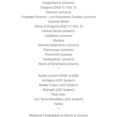
Dragonlance (univers)
Dragons (D&D 5 / OGL 5)
Eberron (univers)
Forgotten Realms - Les Royaumes Oubliés (univers)
Gamma World
Héros & Dragons (D&D 5 / OGL 5)
Hollow World (univers)
Lankhmar (univers)
Mystara
Oriental Adventures (univers)
Planescape (univers)
Ravenloft (univers)
Spelljammer (univers)
World of Greyhawk (univers)
+
Autres univers AD&D et D&D
Archipels (d20 System)
Master Casus (d20 System)
Midnight (d20 System)
Role Aids
Les Terres Balafrées (d20 System)
Autres
+
Médiéval Fantastique et Sword & Sorcery