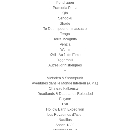
Pendragon
Praetoria Prima
Qin
Sengoku
Shade
Te Deum pour un massacre
Tenga
Terra Incognita
Venzia
Würm
XVII - Au fil de l'âme
Yggdrasill
Autres jdr historiques
+
Victorien & Steampunk
Aventures dans le Monde Intérieur (A.M.I.)
Château Falkenstein
Deadlands & Deadlands Reloaded
Ecryme
Exil
Hollow Earth Expedition
Les Royaumes d'Acier
Nautilus
Space 1889