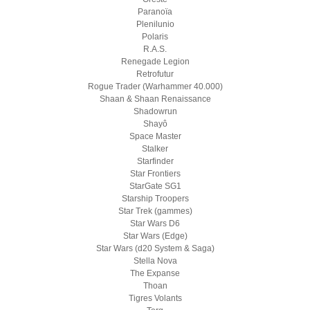
Paranoïa
Plenilunio
Polaris
R.A.S.
Renegade Legion
Retrofutur
Rogue Trader (Warhammer 40.000)
Shaan & Shaan Renaissance
Shadowrun
Shayô
Space Master
Stalker
Starfinder
Star Frontiers
StarGate SG1
Starship Troopers
Star Trek (gammes)
Star Wars D6
Star Wars (Edge)
Star Wars (d20 System & Saga)
Stella Nova
The Expanse
Thoan
Tigres Volants