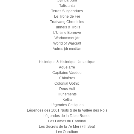
Symbaroum
Talislanta
Terres Suspendues
Le Trône de Fer
Trudvang Chronicles
Tunnels & Trolls
L'Ultime Epreuve
Warhammer jdr
World of Warcraft
Autres jdr medfan
+
Historique & Historique fantastique
Aquelarre
Capitaine Vaudou
Chimères
Colonial Gothic
Deus Vult
Hurlements
Keltia
Légendes Celtiques
Légendes des 1001 Nuits & de la Vallée des Rois
Légendes de la Table Ronde
Les Lames du Cardinal
Les Secrets de la 7e Mer (7th Sea)
Lex Occultum