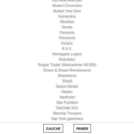
Les Mille-Marches
Mutant Chronicles
Mutant Year Zero
Numenéra
Obsidian
Oreste
Paranoïa
Plenilunio
Polaris
R.A.S.
Renegade Legion
Retrofutur
Rogue Trader (Warhammer 40.000)
Shaan & Shaan Renaissance
Shadowrun
Shayô
Space Master
Stalker
Starfinder
Star Frontiers
StarGate SG1
Starship Troopers
Star Trek (gammes)
Star Wars D6
GAUCHE
PANIER
Star Wars (Edge)