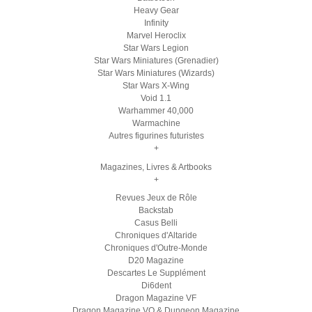
Heavy Gear
Infinity
Marvel Heroclix
Star Wars Legion
Star Wars Miniatures (Grenadier)
Star Wars Miniatures (Wizards)
Star Wars X-Wing
Void 1.1
Warhammer 40,000
Warmachine
Autres figurines futuristes
+
Magazines, Livres & Artbooks
+
Revues Jeux de Rôle
Backstab
Casus Belli
Chroniques d'Altaride
Chroniques d'Outre-Monde
D20 Magazine
Descartes Le Supplément
Di6dent
Dragon Magazine VF
Dragon Magazine VO & Dungeon Magazine