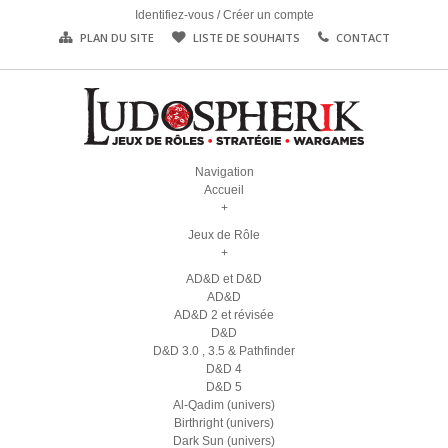
Identifiez-vous
/
Créer un compte
PLAN DU SITE
LISTE DE SOUHAITS
CONTACT
Navigation
Accueil
+
Jeux de Rôle
+
AD&D et D&D
AD&D
AD&D 2 et révisée
D&D
D&D 3.0 , 3.5 & Pathfinder
D&D 4
D&D 5
Al-Qadim (univers)
Birthright (univers)
Dark Sun (univers)