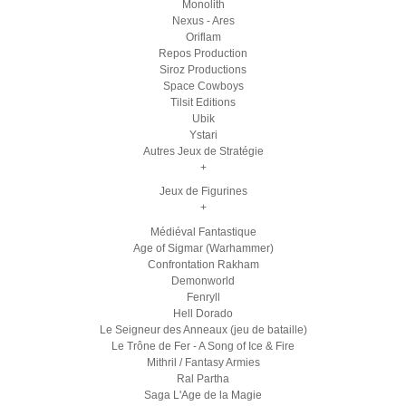
Monolith
Nexus - Ares
Oriflam
Repos Production
Siroz Productions
Space Cowboys
Tilsit Editions
Ubik
Ystari
Autres Jeux de Stratégie
+
Jeux de Figurines
+
Médiéval Fantastique
Age of Sigmar (Warhammer)
Confrontation Rakham
Demonworld
Fenryll
Hell Dorado
Le Seigneur des Anneaux (jeu de bataille)
Le Trône de Fer - A Song of Ice & Fire
Mithril / Fantasy Armies
Ral Partha
Saga L'Age de la Magie