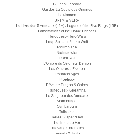
Guildes Eldorado
Guildes La Quête des Origines
Hawkmoon
JRTM & MERP
Le Livre des 5 Anneaux (L5A) / Legend of the Five Rings (L5R)
Lamentations of the Flame Princess
Heroquest - Hero Wars
Loup Solitaire / Lone Wolf
Mournblade
Nightprowler
L'Oeil Noir
L'Ombre du Seigneur Démon
Les Ombres d'Esteren
Premiers Ages
Prophecy
Rêve de Dragon & Oniros
Runequest - Glorantha
Le Seigneur des Anneaux
Stormbringer
Symbaroum
Talislanta
Terres Suspendues
Le Trône de Fer
Trudvang Chronicles
Tunnels & Trolls