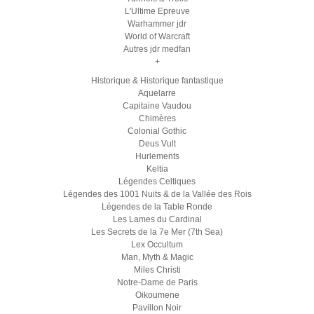
L'Ultime Epreuve
Warhammer jdr
World of Warcraft
Autres jdr medfan
+
Historique & Historique fantastique
Aquelarre
Capitaine Vaudou
Chimères
Colonial Gothic
Deus Vult
Hurlements
Keltia
Légendes Celtiques
Légendes des 1001 Nuits & de la Vallée des Rois
Légendes de la Table Ronde
Les Lames du Cardinal
Les Secrets de la 7e Mer (7th Sea)
Lex Occultum
Man, Myth & Magic
Miles Christi
Notre-Dame de Paris
Oikoumene
Pavillon Noir