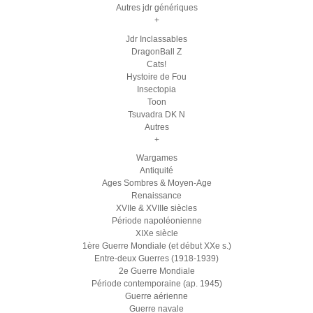
Autres jdr génériques
+
Jdr Inclassables
DragonBall Z
Cats!
Hystoire de Fou
Insectopia
Toon
Tsuvadra DK N
Autres
+
Wargames
Antiquité
Ages Sombres & Moyen-Age
Renaissance
XVIIe & XVIIIe siècles
Période napoléonienne
XIXe siècle
1ère Guerre Mondiale (et début XXe s.)
Entre-deux Guerres (1918-1939)
2e Guerre Mondiale
Période contemporaine (ap. 1945)
Guerre aérienne
Guerre navale