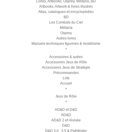
Livres, Artbooks, Osprey, Militaria, BD
Artbooks, Artwork & livres illustrés
Atlas, catalogues et encyclopédies
BD
Les Combats du Ciel
Militaria
Osprey
Autres livres
Manuels techniques figurines & modélisme
+
Accessoires & autres
Accessoires Jeux de Rôle
Accessoires Jeux de Stratégie
Précommandes
Lots
Accueil
+
Jeux de Rôle
+
AD&D et D&D
AD&D
AD&D 2 et révisée
D&D
D&D 3.0 , 3.5 & Pathfinder