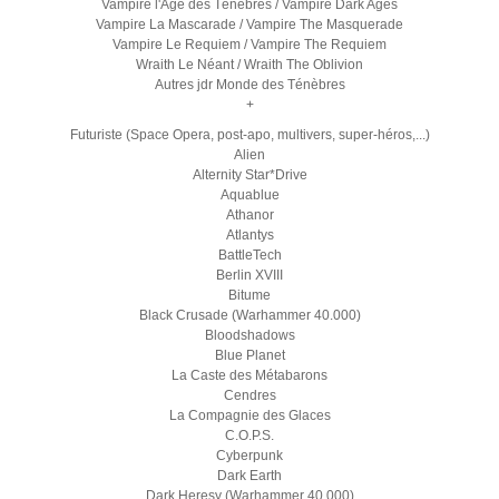
Vampire l'Age des Ténèbres / Vampire Dark Ages
Vampire La Mascarade / Vampire The Masquerade
Vampire Le Requiem / Vampire The Requiem
Wraith Le Néant / Wraith The Oblivion
Autres jdr Monde des Ténèbres
+
Futuriste (Space Opera, post-apo, multivers, super-héros,...)
Alien
Alternity Star*Drive
Aquablue
Athanor
Atlantys
BattleTech
Berlin XVIII
Bitume
Black Crusade (Warhammer 40.000)
Bloodshadows
Blue Planet
La Caste des Métabarons
Cendres
La Compagnie des Glaces
C.O.P.S.
Cyberpunk
Dark Earth
Dark Heresy (Warhammer 40.000)