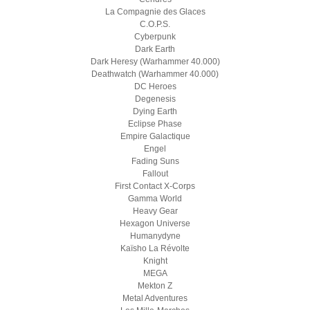
La Compagnie des Glaces
C.O.P.S.
Cyberpunk
Dark Earth
Dark Heresy (Warhammer 40.000)
Deathwatch (Warhammer 40.000)
DC Heroes
Degenesis
Dying Earth
Eclipse Phase
Empire Galactique
Engel
Fading Suns
Fallout
First Contact X-Corps
Gamma World
Heavy Gear
Hexagon Universe
Humanydyne
Kaïsho La Révolte
Knight
MEGA
Mekton Z
Metal Adventures