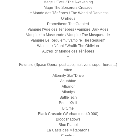
Mage L'Eveil / The Awakening
Mage The Sorcerers Crusade
Le Monde des Ténèbres / The World of Darkness
Orpheus
Promethean The Created
Vampire l'Age des Ténèbres / Vampire Dark Ages
Vampire La Mascarade / Vampire The Masquerade
Vampire Le Requiem / Vampire The Requiem
Wraith Le Néant / Wraith The Oblivion
Autres jdr Monde des Ténèbres
+
Futuriste (Space Opera, post-apo, multivers, super-héros,...)
Alien
Alternity Star*Drive
Aquablue
Athanor
Atlantys
BattleTech
Berlin XVIII
Bitume
Black Crusade (Warhammer 40.000)
Bloodshadows
Blue Planet
La Caste des Métabarons
Cendres