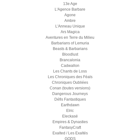
13e Age
L'Agence Barbare
Agone
Ambre
L'Anneau Unique
Ars Magica
Aventures en Terre du Milieu
Barbarians of Lemuria
Beasts & Barbarians
Bloodlust
Brancalonia
Cadwallon
Les Chants de Loss
Les Chroniques des Féals
Chroniques Oubliées
Conan (toutes versions)
Dangerous Journeys
Défis Fantastiques
Earthdawn
Elric
Eleckasë
Empires & Dynasties
FantasyCraft
Exalted / Les Exaltés
GODS