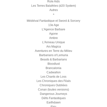
Role Aids
Les Terres Balafrées (d20 System)
Autres
+
Médiéval Fantastique et Sword & Sorcery
13e Age
L'Agence Barbare
Agone
Ambre
L'Anneau Unique
Ars Magica
Aventures en Terre du Milieu
Barbarians of Lemuria
Beasts & Barbarians
Bloodlust
Brancalonia
Cadwallon
Les Chants de Loss
Les Chroniques des Féals
Chroniques Oubliées
Conan (toutes versions)
Dangerous Journeys
Défis Fantastiques
Earthdawn
Elric