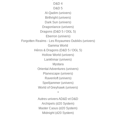
D&D 4
D&D 5
Al-Qadim (univers)
Birthright (univers)
Dark Sun (univers)
Dragonlance (univers)
Dragons (D&D 5 / OGL 5)
Eberron (univers)
Forgotten Realms - Les Royaumes Oubliés (univers)
Gamma World
Héros & Dragons (D&D 5 / OGL 5)
Hollow World (univers)
Lankhmar (univers)
Mystara
Oriental Adventures (univers)
Planescape (univers)
Ravenloft (univers)
Spelljammer (univers)
World of Greyhawk (univers)
+
Autres univers AD&D et D&D
Archipels (d20 System)
Master Casus (d20 System)
Midnight (d20 System)