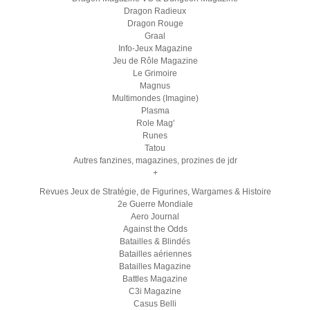
Dragon Radieux
Dragon Rouge
Graal
Info-Jeux Magazine
Jeu de Rôle Magazine
Le Grimoire
Magnus
Multimondes (Imagine)
Plasma
Role Mag'
Runes
Tatou
Autres fanzines, magazines, prozines de jdr
+
Revues Jeux de Stratégie, de Figurines, Wargames & Histoire
2e Guerre Mondiale
Aero Journal
Against the Odds
Batailles & Blindés
Batailles aériennes
Batailles Magazine
Battles Magazine
C3i Magazine
Casus Belli