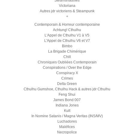
Steamshadows
Victoriana
Autres jdr victoriens & Steampunk
+
Contemporain & Horreur contemporaine
Achtung! Cthulhu
L'Appel de Cthulhu V1 à V5
L'Appel de Cthulhu V6 et V7
Bimbo
La Brigade Chimérique
Chill
Chroniques Oubliées Contemporain
Conspirations / Over the Edge
Conspiracy X
Crimes
Delta Green
Cthulhu Gumshoe, Cthulhu Hack & autres jdr Cthulhu
Feng Shui
James Bond 007
Indiana Jones
Kult
In Nomine Satanis / Magna Veritas (INS/MV)
Luchadores
Maléfices
Necropolice