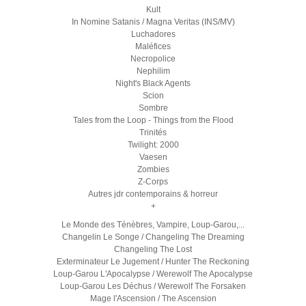
Kult
In Nomine Satanis / Magna Veritas (INS/MV)
Luchadores
Maléfices
Necropolice
Nephilim
Night's Black Agents
Scion
Sombre
Tales from the Loop - Things from the Flood
Trinités
Twilight: 2000
Vaesen
Zombies
Z-Corps
Autres jdr contemporains & horreur
+
Le Monde des Ténèbres, Vampire, Loup-Garou,...
Changelin Le Songe / Changeling The Dreaming
Changeling The Lost
Exterminateur Le Jugement / Hunter The Reckoning
Loup-Garou L'Apocalypse / Werewolf The Apocalypse
Loup-Garou Les Déchus / Werewolf The Forsaken
Mage l'Ascension / The Ascension