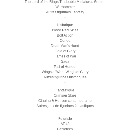
The Lord of the Rings Tradeable Miniatures Games
Warhammer
Autres figurines Fantasy
+
Historique
Blood Red Skies
Bolt Action
Congo
Dead Man's Hand
Field of Glory
Flames of War
Saga
Test of Honour
Wings of War - Wings of Glory
Autres figurines historiques
+
Fantastique
Crimson Skies
Cthulhu & Horreur contemporaine
Autres jeux de figurines fantastiques
+
Futuriste
AT 43
Battletech