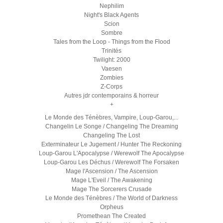
Nephilim
Night's Black Agents
Scion
Sombre
Tales from the Loop - Things from the Flood
Trinités
Twilight: 2000
Vaesen
Zombies
Z-Corps
Autres jdr contemporains & horreur
+
Le Monde des Ténèbres, Vampire, Loup-Garou,...
Changelin Le Songe / Changeling The Dreaming
Changeling The Lost
Exterminateur Le Jugement / Hunter The Reckoning
Loup-Garou L'Apocalypse / Werewolf The Apocalypse
Loup-Garou Les Déchus / Werewolf The Forsaken
Mage l'Ascension / The Ascension
Mage L'Eveil / The Awakening
Mage The Sorcerers Crusade
Le Monde des Ténèbres / The World of Darkness
Orpheus
Promethean The Created