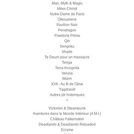
Man, Myth & Magic
Miles Christi
Notre-Dame de Paris
Oikoumene
Pavillon Noir
Pendragon
Praetoria Prima
Qin
Sengoku
Shade
Te Deum pour un massacre
Tenga
Terra Incognita
Venzia
Würm
XVII - Au fil de l'âme
Yggdrasill
Autres jdr historiques
+
Victorien & Steampunk
Aventures dans le Monde Intérieur (A.M.I.)
Château Falkenstein
Deadlands & Deadlands Reloaded
Ecryme