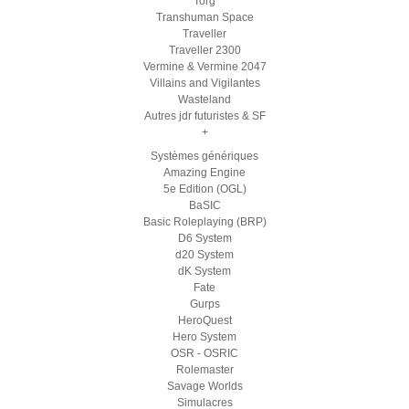
Torg
Transhuman Space
Traveller
Traveller 2300
Vermine & Vermine 2047
Villains and Vigilantes
Wasteland
Autres jdr futuristes & SF
+
Systèmes génériques
Amazing Engine
5e Edition (OGL)
BaSIC
Basic Roleplaying (BRP)
D6 System
d20 System
dK System
Fate
Gurps
HeroQuest
Hero System
OSR - OSRIC
Rolemaster
Savage Worlds
Simulacres