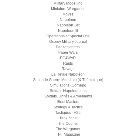
Military Modelling
Miniature Wargames
Moves
Napoléon
Napoléon 1er
Napoléon III
Operations et Special Ops
Osprey Military Journal
Panzerschreck
Paper Wars
PC4WAR
Raids
Ravage
La Revue Napoléon
Seconde Guerre Mondiale (& Thématique)
Simulations (Cornejo)
Soldats Napoléoniens
Soldats, Unités & Armements
Steel Masters
Strategy & Tactics
Tactiques - ASL
Tank Zone
The Courier
The Wargamer
TNT Magazine