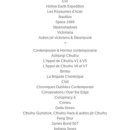
Exil
Hollow Earth Expedition
Les Royaumes d'Acier
Nautilus
Space 1889
Steamshadows
Victoriana
Autres jdr victoriens & Steampunk
+
Contemporain & Horreur contemporaine
Achtung! Cthulhu
L'Appel de Cthulhu V1 à V5
L'Appel de Cthulhu V6 et V7
Bimbo
La Brigade Chimérique
Chill
Chroniques Oubliées Contemporain
Conspirations / Over the Edge
Conspiracy X
Crimes
Delta Green
Cthulhu Gumshoe, Cthulhu Hack & autres jdr Cthulhu
Feng Shui
James Bond 007
Indiana Jones