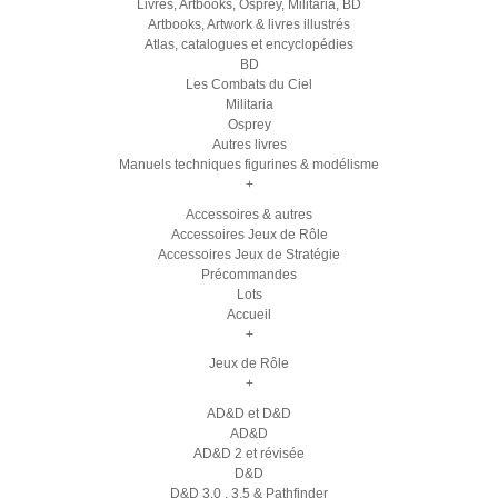
Livres, Artbooks, Osprey, Militaria, BD
Artbooks, Artwork & livres illustrés
Atlas, catalogues et encyclopédies
BD
Les Combats du Ciel
Militaria
Osprey
Autres livres
Manuels techniques figurines & modélisme
+
Accessoires & autres
Accessoires Jeux de Rôle
Accessoires Jeux de Stratégie
Précommandes
Lots
Accueil
+
Jeux de Rôle
+
AD&D et D&D
AD&D
AD&D 2 et révisée
D&D
D&D 3.0 , 3.5 & Pathfinder