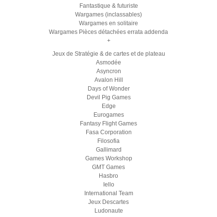
Fantastique & futuriste
Wargames (inclassables)
Wargames en solitaire
Wargames Pièces détachées errata addenda
+
Jeux de Stratégie & de cartes et de plateau
Asmodée
Asyncron
Avalon Hill
Days of Wonder
Devil Pig Games
Edge
Eurogames
Fantasy Flight Games
Fasa Corporation
Filosofia
Gallimard
Games Workshop
GMT Games
Hasbro
Iello
International Team
Jeux Descartes
Ludonaute