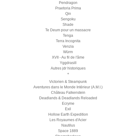
Pendragon
Praetoria Prima
Qin
Sengoku
Shade
Te Deum pour un massacre
Tenga
Terra Incognita
Venzia
Würm
XVII - Au fil de l'âme
Yggdrasill
Autres jdr historiques
+
Victorien & Steampunk
Aventures dans le Monde Intérieur (A.M.I.)
Château Falkenstein
Deadlands & Deadlands Reloaded
Ecryme
Exil
Hollow Earth Expedition
Les Royaumes d'Acier
Nautilus
Space 1889