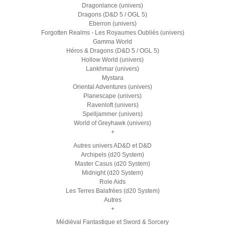
Dragonlance (univers)
Dragons (D&D 5 / OGL 5)
Eberron (univers)
Forgotten Realms - Les Royaumes Oubliés (univers)
Gamma World
Héros & Dragons (D&D 5 / OGL 5)
Hollow World (univers)
Lankhmar (univers)
Mystara
Oriental Adventures (univers)
Planescape (univers)
Ravenloft (univers)
Spelljammer (univers)
World of Greyhawk (univers)
+
Autres univers AD&D et D&D
Archipels (d20 System)
Master Casus (d20 System)
Midnight (d20 System)
Role Aids
Les Terres Balafrées (d20 System)
Autres
+
Médiéval Fantastique et Sword & Sorcery