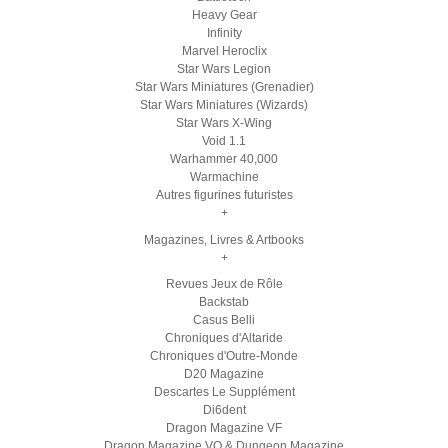
Heavy Gear
Infinity
Marvel Heroclix
Star Wars Legion
Star Wars Miniatures (Grenadier)
Star Wars Miniatures (Wizards)
Star Wars X-Wing
Void 1.1
Warhammer 40,000
Warmachine
Autres figurines futuristes
+
Magazines, Livres & Artbooks
+
Revues Jeux de Rôle
Backstab
Casus Belli
Chroniques d'Altaride
Chroniques d'Outre-Monde
D20 Magazine
Descartes Le Supplément
Di6dent
Dragon Magazine VF
Dragon Magazine VO & Dungeon Magazine