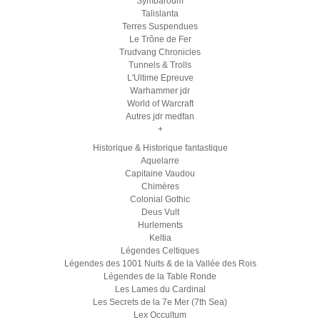
Symbaroum
Talislanta
Terres Suspendues
Le Trône de Fer
Trudvang Chronicles
Tunnels & Trolls
L'Ultime Epreuve
Warhammer jdr
World of Warcraft
Autres jdr medfan
+
Historique & Historique fantastique
Aquelarre
Capitaine Vaudou
Chimères
Colonial Gothic
Deus Vult
Hurlements
Keltia
Légendes Celtiques
Légendes des 1001 Nuits & de la Vallée des Rois
Légendes de la Table Ronde
Les Lames du Cardinal
Les Secrets de la 7e Mer (7th Sea)
Lex Occultum