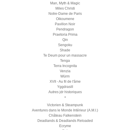
Man, Myth & Magic
Miles Christi
Notre-Dame de Paris
Oikoumene
Pavillon Noir
Pendragon
Praetoria Prima
Qin
Sengoku
Shade
Te Deum pour un massacre
Tenga
Terra Incognita
Venzia
Würm
XVII - Au fil de l'âme
Yggdrasill
Autres jdr historiques
+
Victorien & Steampunk
Aventures dans le Monde Intérieur (A.M.I.)
Château Falkenstein
Deadlands & Deadlands Reloaded
Ecryme