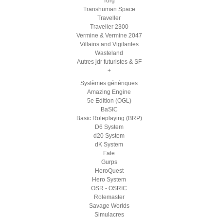
Torg
Transhuman Space
Traveller
Traveller 2300
Vermine & Vermine 2047
Villains and Vigilantes
Wasteland
Autres jdr futuristes & SF
+
Systèmes génériques
Amazing Engine
5e Edition (OGL)
BaSIC
Basic Roleplaying (BRP)
D6 System
d20 System
dK System
Fate
Gurps
HeroQuest
Hero System
OSR - OSRIC
Rolemaster
Savage Worlds
Simulacres