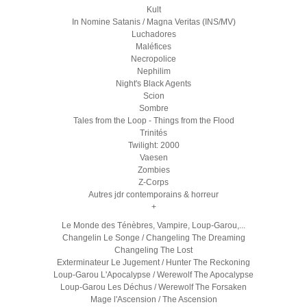
Kult
In Nomine Satanis / Magna Veritas (INS/MV)
Luchadores
Maléfices
Necropolice
Nephilim
Night's Black Agents
Scion
Sombre
Tales from the Loop - Things from the Flood
Trinités
Twilight: 2000
Vaesen
Zombies
Z-Corps
Autres jdr contemporains & horreur
+
Le Monde des Ténèbres, Vampire, Loup-Garou,...
Changelin Le Songe / Changeling The Dreaming
Changeling The Lost
Exterminateur Le Jugement / Hunter The Reckoning
Loup-Garou L'Apocalypse / Werewolf The Apocalypse
Loup-Garou Les Déchus / Werewolf The Forsaken
Mage l'Ascension / The Ascension