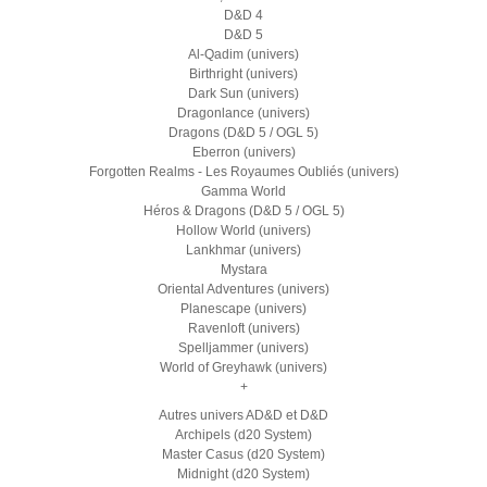
D&D 4
D&D 5
Al-Qadim (univers)
Birthright (univers)
Dark Sun (univers)
Dragonlance (univers)
Dragons (D&D 5 / OGL 5)
Eberron (univers)
Forgotten Realms - Les Royaumes Oubliés (univers)
Gamma World
Héros & Dragons (D&D 5 / OGL 5)
Hollow World (univers)
Lankhmar (univers)
Mystara
Oriental Adventures (univers)
Planescape (univers)
Ravenloft (univers)
Spelljammer (univers)
World of Greyhawk (univers)
+
Autres univers AD&D et D&D
Archipels (d20 System)
Master Casus (d20 System)
Midnight (d20 System)