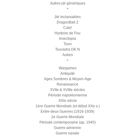
Autres jdr génériques
+
Jdr Inclassables
DragonBall Z
Cats!
Hystoire de Fou
Insectopia
Toon
Tsuvadra DK N
Autres
+
Wargames
Antiquité
Ages Sombres & Moyen-Age
Renaissance
XVIIe & XVIIIe siècles
Période napoléonienne
XIXe siècle
1ère Guerre Mondiale (et début XXe s.)
Entre-deux Guerres (1918-1939)
2e Guerre Mondiale
Période contemporaine (ap. 1945)
Guerre aérienne
Guerre navale