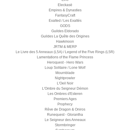
Eleckasë
Empires & Dynasties
FantasyCraft
Exalted / Les Exaltés
GODS
Guildes Eldorado
Guildes La Quête des Origines
Hawkmoon
JRTM & MERP
Le Livre des 5 Anneaux (L5A) / Legend of the Five Rings (L5R)
Lamentations of the Flame Princess
Heroquest - Hero Wars
Loup Solitaire / Lone Wolf
Mournblade
Nightprowler
L'Oeil Noir
L'Ombre du Seigneur Démon
Les Ombres d'Esteren
Premiers Ages
Prophecy
Rêve de Dragon & Oniros
Runequest - Glorantha
Le Seigneur des Anneaux
Stormbringer