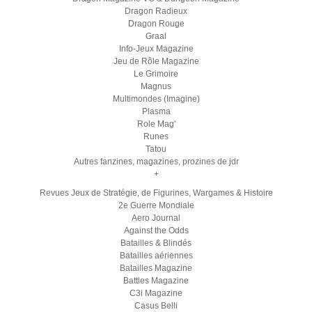
Dragon Radieux
Dragon Rouge
Graal
Info-Jeux Magazine
Jeu de Rôle Magazine
Le Grimoire
Magnus
Multimondes (Imagine)
Plasma
Role Mag'
Runes
Tatou
Autres fanzines, magazines, prozines de jdr
+
Revues Jeux de Stratégie, de Figurines, Wargames & Histoire
2e Guerre Mondiale
Aero Journal
Against the Odds
Batailles & Blindés
Batailles aériennes
Batailles Magazine
Battles Magazine
C3i Magazine
Casus Belli