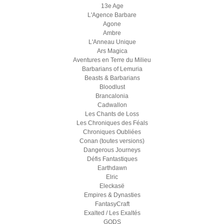
13e Age
L'Agence Barbare
Agone
Ambre
L'Anneau Unique
Ars Magica
Aventures en Terre du Milieu
Barbarians of Lemuria
Beasts & Barbarians
Bloodlust
Brancalonia
Cadwallon
Les Chants de Loss
Les Chroniques des Féals
Chroniques Oubliées
Conan (toutes versions)
Dangerous Journeys
Défis Fantastiques
Earthdawn
Elric
Eleckasë
Empires & Dynasties
FantasyCraft
Exalted / Les Exaltés
GODS