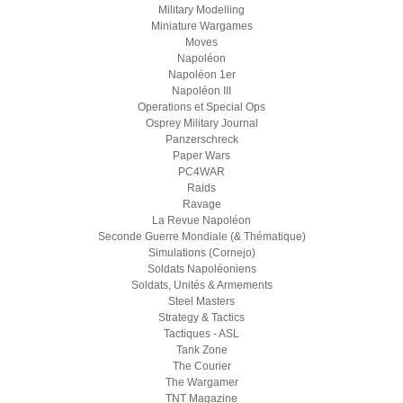
Military Modelling
Miniature Wargames
Moves
Napoléon
Napoléon 1er
Napoléon III
Operations et Special Ops
Osprey Military Journal
Panzerschreck
Paper Wars
PC4WAR
Raids
Ravage
La Revue Napoléon
Seconde Guerre Mondiale (& Thématique)
Simulations (Cornejo)
Soldats Napoléoniens
Soldats, Unités & Armements
Steel Masters
Strategy & Tactics
Tactiques - ASL
Tank Zone
The Courier
The Wargamer
TNT Magazine