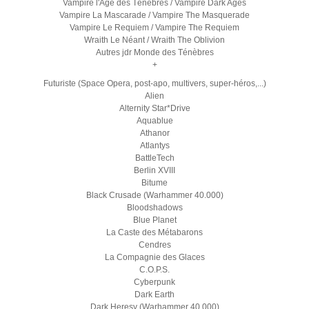
Vampire l'Age des Ténèbres / Vampire Dark Ages
Vampire La Mascarade / Vampire The Masquerade
Vampire Le Requiem / Vampire The Requiem
Wraith Le Néant / Wraith The Oblivion
Autres jdr Monde des Ténèbres
+
Futuriste (Space Opera, post-apo, multivers, super-héros,...)
Alien
Alternity Star*Drive
Aquablue
Athanor
Atlantys
BattleTech
Berlin XVIII
Bitume
Black Crusade (Warhammer 40.000)
Bloodshadows
Blue Planet
La Caste des Métabarons
Cendres
La Compagnie des Glaces
C.O.P.S.
Cyberpunk
Dark Earth
Dark Heresy (Warhammer 40.000)