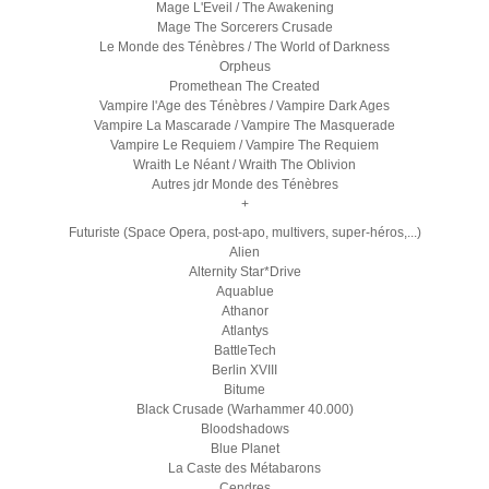
Mage L'Eveil / The Awakening
Mage The Sorcerers Crusade
Le Monde des Ténèbres / The World of Darkness
Orpheus
Promethean The Created
Vampire l'Age des Ténèbres / Vampire Dark Ages
Vampire La Mascarade / Vampire The Masquerade
Vampire Le Requiem / Vampire The Requiem
Wraith Le Néant / Wraith The Oblivion
Autres jdr Monde des Ténèbres
+
Futuriste (Space Opera, post-apo, multivers, super-héros,...)
Alien
Alternity Star*Drive
Aquablue
Athanor
Atlantys
BattleTech
Berlin XVIII
Bitume
Black Crusade (Warhammer 40.000)
Bloodshadows
Blue Planet
La Caste des Métabarons
Cendres