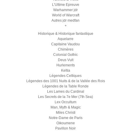
L'Ultime Epreuve
Warhammer jdr
World of Warcraft
Autres jdr medfan
+
Historique & Historique fantastique
Aquelarre
Capitaine Vaudou
Chimères
Colonial Gothic
Deus Vult
Hurlements
Keltia
Légendes Celtiques
Légendes des 1001 Nuits & de la Vallée des Rois
Légendes de la Table Ronde
Les Lames du Cardinal
Les Secrets de la 7e Mer (7th Sea)
Lex Occultum
Man, Myth & Magic
Miles Christi
Notre-Dame de Paris
Oikoumene
Pavillon Noir