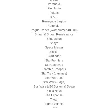
Paranoïa
Plenilunio
Polaris
R.A.S.
Renegade Legion
Retrofutur
Rogue Trader (Warhammer 40.000)
Shaan & Shaan Renaissance
Shadowrun
Shayô
Space Master
Stalker
Starfinder
Star Frontiers
StarGate SG1
Starship Troopers
Star Trek (gammes)
Star Wars D6
Star Wars (Edge)
Star Wars (d20 System & Saga)
Stella Nova
The Expanse
Thoan
Tigres Volants