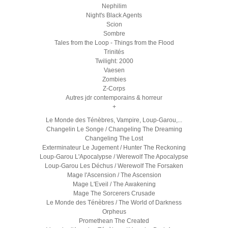
Nephilim
Night's Black Agents
Scion
Sombre
Tales from the Loop - Things from the Flood
Trinités
Twilight: 2000
Vaesen
Zombies
Z-Corps
Autres jdr contemporains & horreur
+
Le Monde des Ténèbres, Vampire, Loup-Garou,...
Changelin Le Songe / Changeling The Dreaming
Changeling The Lost
Exterminateur Le Jugement / Hunter The Reckoning
Loup-Garou L'Apocalypse / Werewolf The Apocalypse
Loup-Garou Les Déchus / Werewolf The Forsaken
Mage l'Ascension / The Ascension
Mage L'Eveil / The Awakening
Mage The Sorcerers Crusade
Le Monde des Ténèbres / The World of Darkness
Orpheus
Promethean The Created