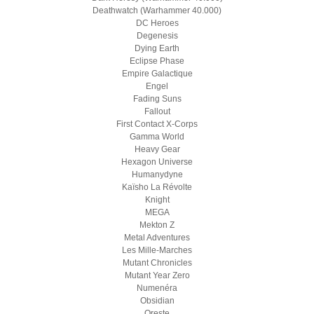
Deathwatch (Warhammer 40.000)
DC Heroes
Degenesis
Dying Earth
Eclipse Phase
Empire Galactique
Engel
Fading Suns
Fallout
First Contact X-Corps
Gamma World
Heavy Gear
Hexagon Universe
Humanydyne
Kaïsho La Révolte
Knight
MEGA
Mekton Z
Metal Adventures
Les Mille-Marches
Mutant Chronicles
Mutant Year Zero
Numenéra
Obsidian
Oreste