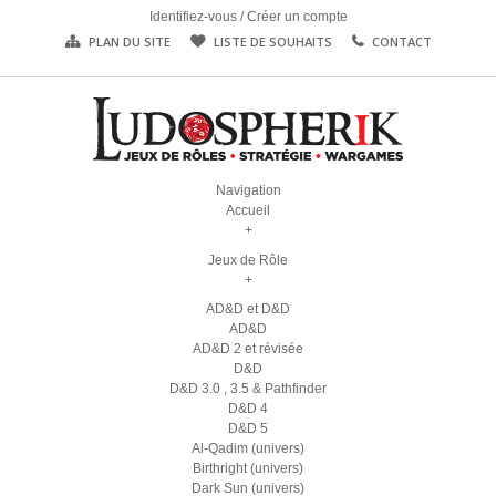
Identifiez-vous
/
Créer un compte
PLAN DU SITE
LISTE DE SOUHAITS
CONTACT
Navigation
Accueil
+
Jeux de Rôle
+
AD&D et D&D
AD&D
AD&D 2 et révisée
D&D
D&D 3.0 , 3.5 & Pathfinder
D&D 4
D&D 5
Al-Qadim (univers)
Birthright (univers)
Dark Sun (univers)