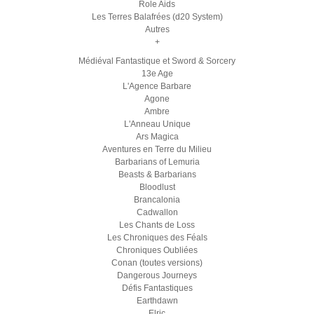
Role Aids
Les Terres Balafrées (d20 System)
Autres
+
Médiéval Fantastique et Sword & Sorcery
13e Age
L'Agence Barbare
Agone
Ambre
L'Anneau Unique
Ars Magica
Aventures en Terre du Milieu
Barbarians of Lemuria
Beasts & Barbarians
Bloodlust
Brancalonia
Cadwallon
Les Chants de Loss
Les Chroniques des Féals
Chroniques Oubliées
Conan (toutes versions)
Dangerous Journeys
Défis Fantastiques
Earthdawn
Elric