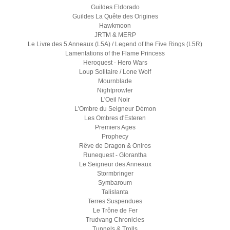
Guildes Eldorado
Guildes La Quête des Origines
Hawkmoon
JRTM & MERP
Le Livre des 5 Anneaux (L5A) / Legend of the Five Rings (L5R)
Lamentations of the Flame Princess
Heroquest - Hero Wars
Loup Solitaire / Lone Wolf
Mournblade
Nightprowler
L'Oeil Noir
L'Ombre du Seigneur Démon
Les Ombres d'Esteren
Premiers Ages
Prophecy
Rêve de Dragon & Oniros
Runequest - Glorantha
Le Seigneur des Anneaux
Stormbringer
Symbaroum
Talislanta
Terres Suspendues
Le Trône de Fer
Trudvang Chronicles
Tunnels & Trolls