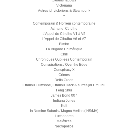
Steamshadows
Victoriana
Autres jdr victoriens & Steampunk
+
Contemporain & Horreur contemporaine
Achtung! Cthulhu
L'Appel de Cthulhu V1 à V5
L'Appel de Cthulhu V6 et V7
Bimbo
La Brigade Chimérique
Chill
Chroniques Oubliées Contemporain
Conspirations / Over the Edge
Conspiracy X
Crimes
Delta Green
Cthulhu Gumshoe, Cthulhu Hack & autres jdr Cthulhu
Feng Shui
James Bond 007
Indiana Jones
Kult
In Nomine Satanis / Magna Veritas (INS/MV)
Luchadores
Maléfices
Necropolice