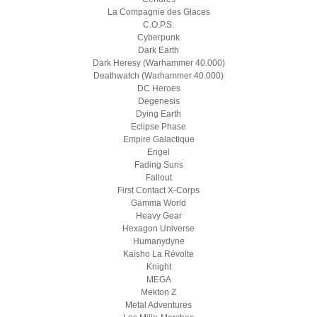
La Compagnie des Glaces
C.O.P.S.
Cyberpunk
Dark Earth
Dark Heresy (Warhammer 40.000)
Deathwatch (Warhammer 40.000)
DC Heroes
Degenesis
Dying Earth
Eclipse Phase
Empire Galactique
Engel
Fading Suns
Fallout
First Contact X-Corps
Gamma World
Heavy Gear
Hexagon Universe
Humanydyne
Kaïsho La Révolte
Knight
MEGA
Mekton Z
Metal Adventures