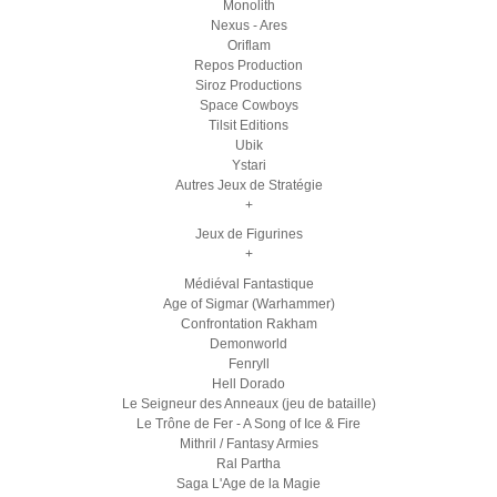
Monolith
Nexus - Ares
Oriflam
Repos Production
Siroz Productions
Space Cowboys
Tilsit Editions
Ubik
Ystari
Autres Jeux de Stratégie
+
Jeux de Figurines
+
Médiéval Fantastique
Age of Sigmar (Warhammer)
Confrontation Rakham
Demonworld
Fenryll
Hell Dorado
Le Seigneur des Anneaux (jeu de bataille)
Le Trône de Fer - A Song of Ice & Fire
Mithril / Fantasy Armies
Ral Partha
Saga L'Age de la Magie