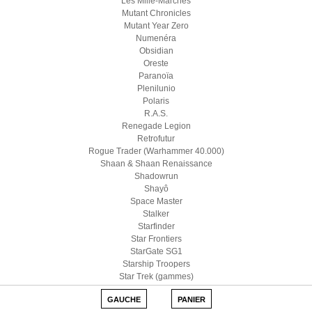
Les Mille-Marches
Mutant Chronicles
Mutant Year Zero
Numenéra
Obsidian
Oreste
Paranoïa
Plenilunio
Polaris
R.A.S.
Renegade Legion
Retrofutur
Rogue Trader (Warhammer 40.000)
Shaan & Shaan Renaissance
Shadowrun
Shayô
Space Master
Stalker
Starfinder
Star Frontiers
StarGate SG1
Starship Troopers
Star Trek (gammes)
Star Wars D6
GAUCHE
PANIER
Star Wars (Edge)