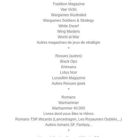
Tradition Magazine
Vae Victis
Wargames Illustrated
Wargames Soldiers & Strategy
White Dwarf
Wing Masters
World at War
Autres magazines de jeux de stratégie
+
Revues (autres)
Black Ops
Khimaira
Lotus Noir
Lucasfilm Magazine
Autres Revues geek
+
Romans
Warhammer
Warhammer 40.000
Livres dont vous êtes le Héros
Romans TSR Wizards (Lancedragon, Les Royaumes Oubliés,...)
Autres romans SF, Fantasy...
+