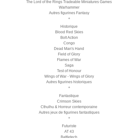
The Lord of the Rings Tradeable Miniatures Games
Warhammer
Autres figurines Fantasy
+
Historique
Blood Red Skies
Bolt Action
Congo
Dead Man's Hand
Field of Glory
Flames of War
Saga
Test of Honour
Wings of War - Wings of Glory
Autres figurines historiques
+
Fantastique
Crimson Skies
Cthulhu & Horreur contemporaine
Autres jeux de figurines fantastiques
+
Futuriste
AT 43
Battletech