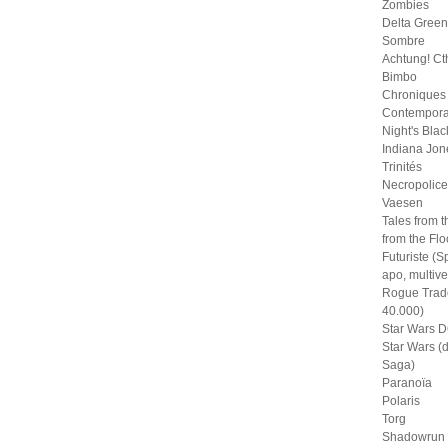
Zombies
Delta Green
Sombre
Achtung! Ct
Bimbo
Chroniques
Contempora
Night's Blac
Indiana Jon
Trinités
Necropolice
Vaesen
Tales from t
from the Fl
Futuriste (S
apo, multive
Rogue Trad
40.000)
Star Wars D
Star Wars (
Saga)
Paranoïa
Polaris
Torg
Shadowrun