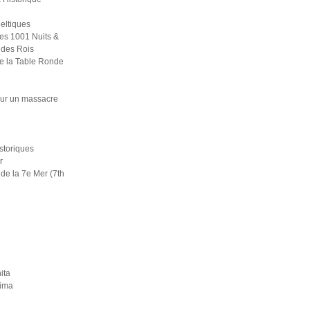
eltiques
es 1001 Nuits &
 des Rois
e la Table Ronde
ur un massacre
i
istoriques
r
de la 7e Mer (7th
ita
rima