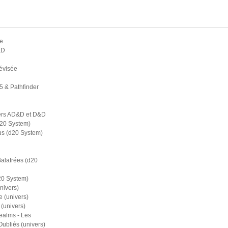
e
&D
évisée
5 & Pathfinder
ers AD&D et D&D
d20 System)
s (d20 System)
Balafrées (d20
20 System)
nivers)
 (univers)
(univers)
ealms - Les
bliés (univers)