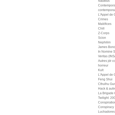
Nautilus
Contempora
contempora
L'Appel de 
Crimes
Maléfices
Chill
Z-Corps
Scion
Nephilim
James Bond
In Nomine S
Veritas (IN
Autres jdr 
horreur
Kult
L'Appel de 
Feng Shui
Cthulhu Gu
Hack & autr
La Brigade
Twilight: 20
Conspiratio
Conspiracy
Luchadores