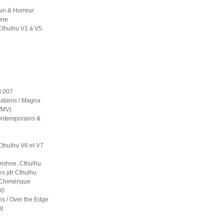
in & Horreur
ine
Cthulhu V1 à V5
 007
atanis / Magna
S/MV)
contemporains &
Cthulhu V6 et V7
mshoe, Cthulhu
es jdr Cthulhu
 Chimérique
00
ns / Over the Edge
 X