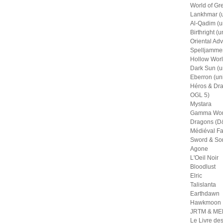
World of Gr
Lankhmar (u
Al-Qadim (u
Birthright (u
Oriental Adv
Spelljammer
Hollow Worl
Dark Sun (u
Eberron (un
Héros & Dra
OGL 5)
Mystara
Gamma Wor
Dragons (D&
Médiéval Fa
Sword & So
Agone
L'Oeil Noir
Bloodlust
Elric
Talislanta
Earthdawn
Hawkmoon
JRTM & M
Le Livre de