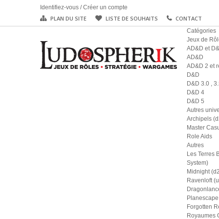
Identifiez-vous
/
Créer un compte
PLAN DU SITE
LISTE DE SOUHAITS
CONTACT
Catégories
Jeux de Rôl
AD&D et D
AD&D
AD&D 2 et r
D&D
D&D 3.0 , 3.
D&D 4
D&D 5
Autres univ
Archipels (
Master Casu
Role Aids
Autres
Les Terres 
System)
Midnight (d
Ravenloft (u
Dragonlance
Planescape 
Forgotten R
Royaumes Ou