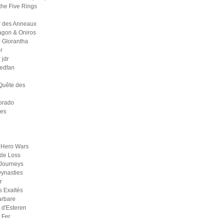
the Five Rings
r des Anneaux
agon & Oniros
 Glorantha
r
jdr
medfan
Quête des
orado
ges
 Hero Wars
de Loss
Journeys
ynasties
r
s Exaltés
arbare
d'Esteren
 Fer