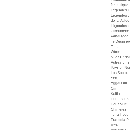
fantastique
Légendes C
Légendes d
de la Vallée
Légendes d
Oikoumene
Pendragon
Te Deum po
Tenga
Würm
Miles Christ
Autres jdr h
Pavillon Noi
Les Secrets 
Sea)
Yggdrasill
Qin
Keltia
Hurlements
Deus Vult
Chimères
Terra Incogn
Praetoria P
Venzia