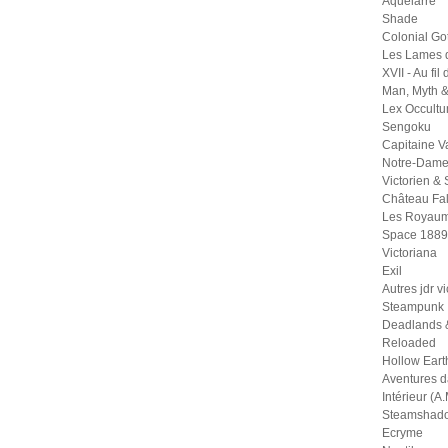
Aquelarre
Shade
Colonial Go
Les Lames 
XVII - Au fil
Man, Myth 
Lex Occult
Sengoku
Capitaine 
Notre-Dame
Victorien &
Château Fal
Les Royaum
Space 1889
Victoriana
Exil
Autres jdr v
Steampunk
Deadlands 
Reloaded
Hollow Eart
Aventures 
Intérieur (A.
Steamshad
Ecryme