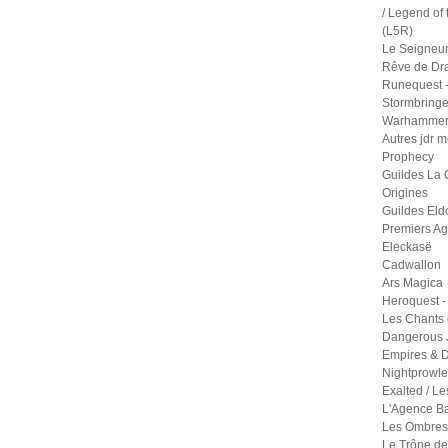
/ Legend of 
(L5R)
Le Seigneu
Rêve de Dr
Runequest -
Stormbringe
Warhammer 
Autres jdr 
Prophecy
Guildes La 
Origines
Guildes Eld
Premiers A
Eleckasë
Cadwallon
Ars Magica
Heroquest -
Les Chants 
Dangerous 
Empires & D
Nightprowle
Exalted / Le
L'Agence B
Les Ombres 
Le Trône de