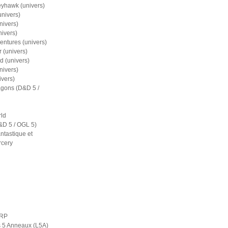
eyhawk (univers)
nivers)
nivers)
nivers)
entures (univers)
 (univers)
d (univers)
nivers)
ivers)
gons (D&D 5 /
ld
D 5 / OGL 5)
ntastique et
rcery
ERP
s 5 Anneaux (L5A)