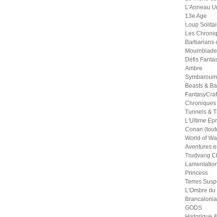
L'Anneau U
13e Age
Loup Solitai
Les Chroniq
Barbarians 
Mournblade
Défis Fanta
Ambre
Symbaroum
Beasts & Ba
FantasyCraf
Chroniques
Tunnels & Tr
L'Ultime Ep
Conan (tout
World of War
Aventures e
Trudvang Ch
Lamentation
Princess
Terres Sus
L'Ombre du
Brancalonia
GODS
Historique &