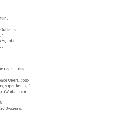
hulhu
 Oubliées
in
k Agents
es
he Loop - Things
ood
pace Opera, post-
rs, super-héros,...)
er (Warhammer
6
d20 System &