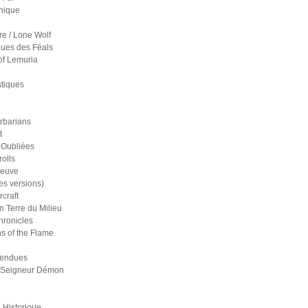
nique
re / Lone Wolf
ues des Féals
of Lemuria
stiques
rbarians
t
 Oubliées
olls
reuve
es versions)
craft
n Terre du Milieu
ronicles
s of the Flame
pendues
 Seigneur Démon
 Historique