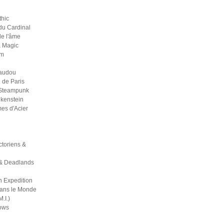
thic
du Cardinal
 de l'âme
& Magic
um
Vaudou
 de Paris
 Steampunk
kenstein
es d'Acier
ictoriens &
& Deadlands
h Expedition
dans le Monde
M.I.)
ows