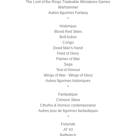
The Lord of the Rings Tradeable Miniatures Games
Warhammer
Autres figurines Fantasy
+
Historique
Blood Red Skies
Bolt Action
Congo
Dead Man's Hand
Field of Glory
Flames of War
Saga
Test of Honour
Wings of War - Wings of Glory
Autres figurines historiques
+
Fantastique
Crimson Skies
Cthulhu & Horreur contemporaine
Autres jeux de figurines fantastiques
+
Futuriste
AT 43
Battletech