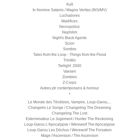
Kult
In Nomine Satanis / Magna Veritas (INS/MV)
Luchadores
Maléfices
Necropolice
Nephilim
Night's Black Agents
Scion
Sombre
Tales from the Loop - Things from the Flood
Trinités
Twilight: 2000
Vaesen
Zombies
Z-Corps
Autres jdr contemporains & horreur
+
Le Monde des Ténèbres, Vampire, Loup-Garou,...
Changelin Le Songe / Changeling The Dreaming
Changeling The Lost
Exterminateur Le Jugement / Hunter The Reckoning
Loup-Garou L'Apocalypse / Werewolf The Apocalypse
Loup-Garou Les Déchus / Werewolf The Forsaken
Mage l'Ascension / The Ascension