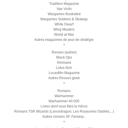
Tradition Magazine
Vae Victis
Wargames Illustrated
Wargames Soldiers & Strategy
White Dwarf
Wing Masters
World at War
Autres magazines de jeux de stratégie
+
Revues (autres)
Black Ops
Khimaira
Lotus Noir
Lucasfilm Magazine
Autres Revues geek
+
Romans
Warhammer
Warhammer 40.000
Livres dont vous êtes le Héros
Romans TSR Wizards (Lancedragon, Les Royaumes Oubliés,...)
Autres romans SF, Fantasy...
+