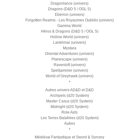
Dragonlance (univers)
Dragons (D&D 5 / OGL 5)
Eberron (univers)
Forgotten Realms - Les Royaumes Oubliés (univers)
Gamma World
Héros & Dragons (D&D 5 / OGL 5)
Hollow World (univers)
Lankhmar (univers)
Mystara
Oriental Adventures (univers)
Planescape (univers)
Ravenloft (univers)
Spelljammer (univers)
World of Greyhawk (univers)
+
Autres univers AD&D et D&D
Archipels (d20 System)
Master Casus (d20 System)
Midnight (d20 System)
Role Aids
Les Terres Balafrées (d20 System)
Autres
+
Médiéval Fantastique et Sword & Sorcery