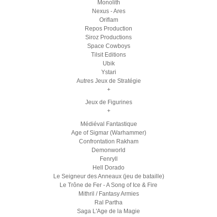
Monolith
Nexus - Ares
Oriflam
Repos Production
Siroz Productions
Space Cowboys
Tilsit Editions
Ubik
Ystari
Autres Jeux de Stratégie
+
Jeux de Figurines
+
Médiéval Fantastique
Age of Sigmar (Warhammer)
Confrontation Rakham
Demonworld
Fenryll
Hell Dorado
Le Seigneur des Anneaux (jeu de bataille)
Le Trône de Fer - A Song of Ice & Fire
Mithril / Fantasy Armies
Ral Partha
Saga L'Age de la Magie