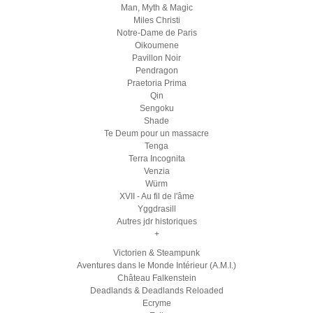
Man, Myth & Magic
Miles Christi
Notre-Dame de Paris
Oikoumene
Pavillon Noir
Pendragon
Praetoria Prima
Qin
Sengoku
Shade
Te Deum pour un massacre
Tenga
Terra Incognita
Venzia
Würm
XVII - Au fil de l'âme
Yggdrasill
Autres jdr historiques
+
Victorien & Steampunk
Aventures dans le Monde Intérieur (A.M.I.)
Château Falkenstein
Deadlands & Deadlands Reloaded
Ecryme