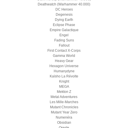
Deathwatch (Warhammer 40.000)
DC Heroes
Degenesis
Dying Earth
Eclipse Phase
Empire Galactique
Engel
Fading Suns
Fallout
First Contact X-Corps
Gamma World
Heavy Gear
Hexagon Universe
Humanydyne
Kaïsho La Révolte
Knight
MEGA
Mekton Z
Metal Adventures
Les Mille-Marches
Mutant Chronicles
Mutant Year Zero
Numenéra
Obsidian
Oreste