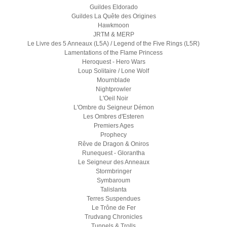
Guildes Eldorado
Guildes La Quête des Origines
Hawkmoon
JRTM & MERP
Le Livre des 5 Anneaux (L5A) / Legend of the Five Rings (L5R)
Lamentations of the Flame Princess
Heroquest - Hero Wars
Loup Solitaire / Lone Wolf
Mournblade
Nightprowler
L'Oeil Noir
L'Ombre du Seigneur Démon
Les Ombres d'Esteren
Premiers Ages
Prophecy
Rêve de Dragon & Oniros
Runequest - Glorantha
Le Seigneur des Anneaux
Stormbringer
Symbaroum
Talislanta
Terres Suspendues
Le Trône de Fer
Trudvang Chronicles
Tunnels & Trolls