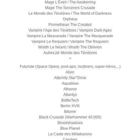
Mage L'Eveil / The Awakening
Mage The Sorcerers Crusade
Le Monde des Ténèbres / The World of Darkness
Orpheus
Promethean The Created
Vampire l'Age des Ténèbres / Vampire Dark Ages
Vampire La Mascarade / Vampire The Masquerade
Vampire Le Requiem / Vampire The Requiem
Wraith Le Néant / Wraith The Oblivion
Autres jdr Monde des Ténèbres
+
Futuriste (Space Opera, post-apo, multivers, super-héros,...)
Alien
Alternity Star*Drive
Aquablue
Athanor
Atlantys
BattleTech
Berlin XVIII
Bitume
Black Crusade (Warhammer 40.000)
Bloodshadows
Blue Planet
La Caste des Métabarons
Cendres