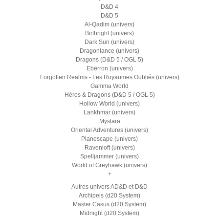
D&D 4
D&D 5
Al-Qadim (univers)
Birthright (univers)
Dark Sun (univers)
Dragonlance (univers)
Dragons (D&D 5 / OGL 5)
Eberron (univers)
Forgotten Realms - Les Royaumes Oubliés (univers)
Gamma World
Héros & Dragons (D&D 5 / OGL 5)
Hollow World (univers)
Lankhmar (univers)
Mystara
Oriental Adventures (univers)
Planescape (univers)
Ravenloft (univers)
Spelljammer (univers)
World of Greyhawk (univers)
+
Autres univers AD&D et D&D
Archipels (d20 System)
Master Casus (d20 System)
Midnight (d20 System)