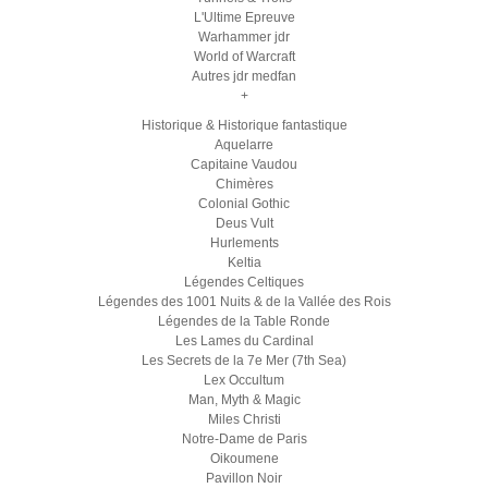
L'Ultime Epreuve
Warhammer jdr
World of Warcraft
Autres jdr medfan
+
Historique & Historique fantastique
Aquelarre
Capitaine Vaudou
Chimères
Colonial Gothic
Deus Vult
Hurlements
Keltia
Légendes Celtiques
Légendes des 1001 Nuits & de la Vallée des Rois
Légendes de la Table Ronde
Les Lames du Cardinal
Les Secrets de la 7e Mer (7th Sea)
Lex Occultum
Man, Myth & Magic
Miles Christi
Notre-Dame de Paris
Oikoumene
Pavillon Noir