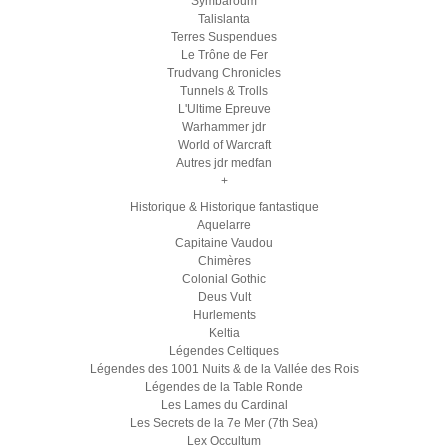
Symbaroum
Talislanta
Terres Suspendues
Le Trône de Fer
Trudvang Chronicles
Tunnels & Trolls
L'Ultime Epreuve
Warhammer jdr
World of Warcraft
Autres jdr medfan
+
Historique & Historique fantastique
Aquelarre
Capitaine Vaudou
Chimères
Colonial Gothic
Deus Vult
Hurlements
Keltia
Légendes Celtiques
Légendes des 1001 Nuits & de la Vallée des Rois
Légendes de la Table Ronde
Les Lames du Cardinal
Les Secrets de la 7e Mer (7th Sea)
Lex Occultum