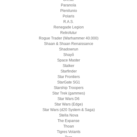
Paranoïa
Plenilunio
Polaris
R.A.S.
Renegade Legion
Retrofutur
Rogue Trader (Warhammer 40.000)
Shaan & Shaan Renaissance
Shadowrun
Shayô
Space Master
Stalker
Starfinder
Star Frontiers
StarGate SG1
Starship Troopers
Star Trek (gammes)
Star Wars D6
Star Wars (Edge)
Star Wars (d20 System & Saga)
Stella Nova
The Expanse
Thoan
Tigres Volants