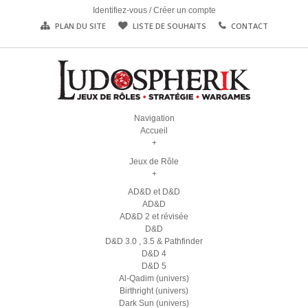
Identifiez-vous
/
Créer un compte
PLAN DU SITE
LISTE DE SOUHAITS
CONTACT
Navigation
Accueil
+
Jeux de Rôle
+
AD&D et D&D
AD&D
AD&D 2 et révisée
D&D
D&D 3.0 , 3.5 & Pathfinder
D&D 4
D&D 5
Al-Qadim (univers)
Birthright (univers)
Dark Sun (univers)