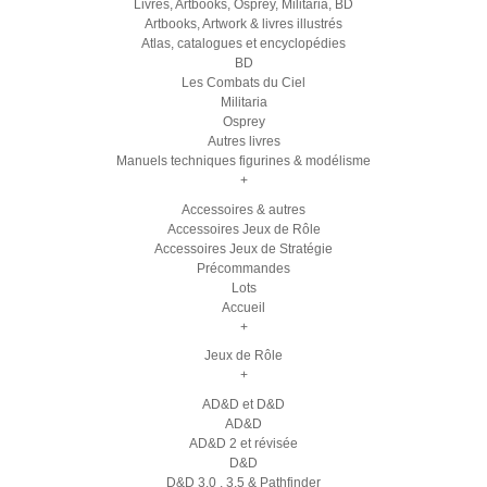
Livres, Artbooks, Osprey, Militaria, BD
Artbooks, Artwork & livres illustrés
Atlas, catalogues et encyclopédies
BD
Les Combats du Ciel
Militaria
Osprey
Autres livres
Manuels techniques figurines & modélisme
+
Accessoires & autres
Accessoires Jeux de Rôle
Accessoires Jeux de Stratégie
Précommandes
Lots
Accueil
+
Jeux de Rôle
+
AD&D et D&D
AD&D
AD&D 2 et révisée
D&D
D&D 3.0 , 3.5 & Pathfinder