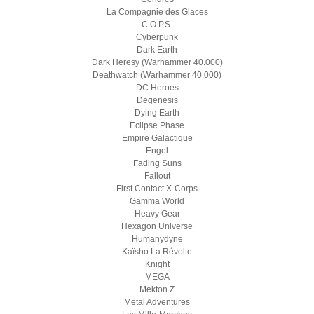
La Compagnie des Glaces
C.O.P.S.
Cyberpunk
Dark Earth
Dark Heresy (Warhammer 40.000)
Deathwatch (Warhammer 40.000)
DC Heroes
Degenesis
Dying Earth
Eclipse Phase
Empire Galactique
Engel
Fading Suns
Fallout
First Contact X-Corps
Gamma World
Heavy Gear
Hexagon Universe
Humanydyne
Kaïsho La Révolte
Knight
MEGA
Mekton Z
Metal Adventures