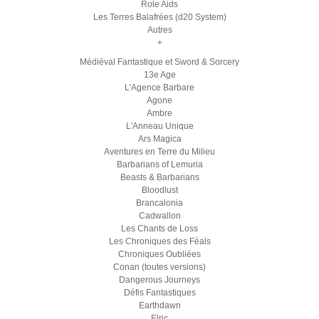
Role Aids
Les Terres Balafrées (d20 System)
Autres
+
Médiéval Fantastique et Sword & Sorcery
13e Age
L'Agence Barbare
Agone
Ambre
L'Anneau Unique
Ars Magica
Aventures en Terre du Milieu
Barbarians of Lemuria
Beasts & Barbarians
Bloodlust
Brancalonia
Cadwallon
Les Chants de Loss
Les Chroniques des Féals
Chroniques Oubliées
Conan (toutes versions)
Dangerous Journeys
Défis Fantastiques
Earthdawn
Elric