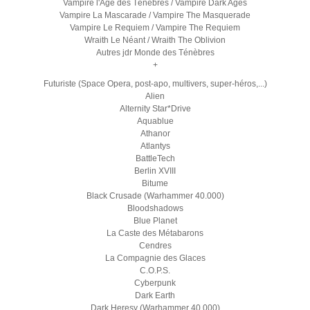
Vampire l'Age des Ténèbres / Vampire Dark Ages
Vampire La Mascarade / Vampire The Masquerade
Vampire Le Requiem / Vampire The Requiem
Wraith Le Néant / Wraith The Oblivion
Autres jdr Monde des Ténèbres
+
Futuriste (Space Opera, post-apo, multivers, super-héros,...)
Alien
Alternity Star*Drive
Aquablue
Athanor
Atlantys
BattleTech
Berlin XVIII
Bitume
Black Crusade (Warhammer 40.000)
Bloodshadows
Blue Planet
La Caste des Métabarons
Cendres
La Compagnie des Glaces
C.O.P.S.
Cyberpunk
Dark Earth
Dark Heresy (Warhammer 40.000)