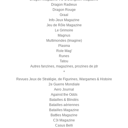
Dragon Radieux
Dragon Rouge
Graal
Info-Jeux Magazine
Jeu de Rôle Magazine
Le Grimoire
Magnus
Multimondes (Imagine)
Plasma
Role Mag'
Runes
Tatou
Autres fanzines, magazines, prozines de jdr
+
Revues Jeux de Stratégie, de Figurines, Wargames & Histoire
2e Guerre Mondiale
Aero Journal
Against the Odds
Batailles & Blindés
Batailles aériennes
Batailles Magazine
Battles Magazine
C3i Magazine
Casus Belli