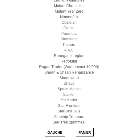
Les Mille-Marches
Mutant Chronicles
Mutant Year Zero
Numenéra
Obsidian
Oreste
Paranoïa
Plenilunio
Polaris
R.A.S.
Renegade Legion
Retrofutur
Rogue Trader (Warhammer 40.000)
Shaan & Shaan Renaissance
Shadowrun
Shayô
Space Master
Stalker
Starfinder
Star Frontiers
StarGate SG1
Starship Troopers
Star Trek (gammes)
Star Wars D6
GAUCHE
PANIER
Star Wars (Edge)