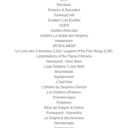
Eleckasë
Empires & Dynasties
FantasyCraft
Exalted / Les Exaltés
GODS
Guildes Eldorado
Guildes La Quête des Origines
Hawkmoon
JRTM & MERP
Le Livre des 5 Anneaux (L5A) / Legend of the Five Rings (L5R)
Lamentations of the Flame Princess
Heroquest - Hero Wars
Loup Solitaire / Lone Wolf
Mournblade
Nightprowler
L'Oeil Noir
L'Ombre du Seigneur Démon
Les Ombres d'Esteren
Premiers Ages
Prophecy
Rêve de Dragon & Oniros
Runequest - Glorantha
Le Seigneur des Anneaux
Stormbringer