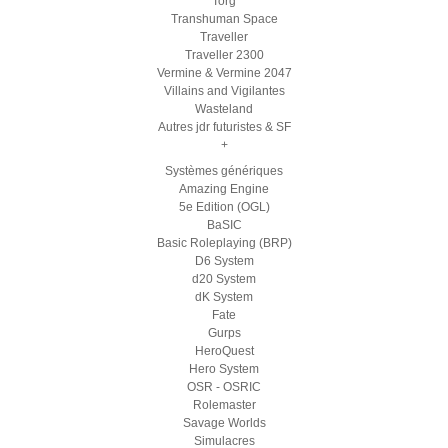
Torg
Transhuman Space
Traveller
Traveller 2300
Vermine & Vermine 2047
Villains and Vigilantes
Wasteland
Autres jdr futuristes & SF
+
Systèmes génériques
Amazing Engine
5e Edition (OGL)
BaSIC
Basic Roleplaying (BRP)
D6 System
d20 System
dK System
Fate
Gurps
HeroQuest
Hero System
OSR - OSRIC
Rolemaster
Savage Worlds
Simulacres