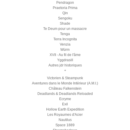
Pendragon
Praetoria Prima
Qin
Sengoku
Shade
Te Deum pour un massacre
Tenga
Terra Incognita
Venzia
Würm
XVII - Au fil de l'âme
Yggdrasill
Autres jdr historiques
+
Victorien & Steampunk
Aventures dans le Monde Intérieur (A.M.I.)
Château Falkenstein
Deadlands & Deadlands Reloaded
Ecryme
Exil
Hollow Earth Expedition
Les Royaumes d'Acier
Nautilus
Space 1889