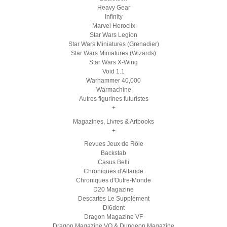
Heavy Gear
Infinity
Marvel Heroclix
Star Wars Legion
Star Wars Miniatures (Grenadier)
Star Wars Miniatures (Wizards)
Star Wars X-Wing
Void 1.1
Warhammer 40,000
Warmachine
Autres figurines futuristes
+
Magazines, Livres & Artbooks
+
Revues Jeux de Rôle
Backstab
Casus Belli
Chroniques d'Altaride
Chroniques d'Outre-Monde
D20 Magazine
Descartes Le Supplément
Di6dent
Dragon Magazine VF
Dragon Magazine VO & Dungeon Magazine