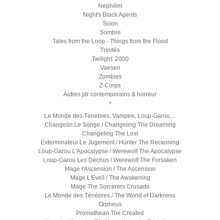
Nephilim
Night's Black Agents
Scion
Sombre
Tales from the Loop - Things from the Flood
Trinités
Twilight: 2000
Vaesen
Zombies
Z-Corps
Autres jdr contemporains & horreur
+
Le Monde des Ténèbres, Vampire, Loup-Garou,...
Changelin Le Songe / Changeling The Dreaming
Changeling The Lost
Exterminateur Le Jugement / Hunter The Reckoning
Loup-Garou L'Apocalypse / Werewolf The Apocalypse
Loup-Garou Les Déchus / Werewolf The Forsaken
Mage l'Ascension / The Ascension
Mage L'Eveil / The Awakening
Mage The Sorcerers Crusade
Le Monde des Ténèbres / The World of Darkness
Orpheus
Promethean The Created