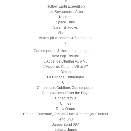
Exil
Hollow Earth Expedition
Les Royaumes d'Acier
Nautilus
Space 1889
Steamshadows
Victoriana
Autres jdr victoriens & Steampunk
+
Contemporain & Horreur contemporaine
Achtung! Cthulhu
L'Appel de Cthulhu V1 à V5
L'Appel de Cthulhu V6 et V7
Bimbo
La Brigade Chimérique
Chill
Chroniques Oubliées Contemporain
Conspirations / Over the Edge
Conspiracy X
Crimes
Delta Green
Cthulhu Gumshoe, Cthulhu Hack & autres jdr Cthulhu
Feng Shui
James Bond 007
Indiana Jones