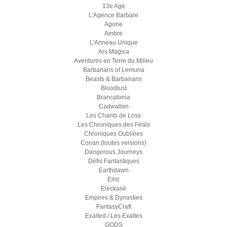
13e Age
L'Agence Barbare
Agone
Ambre
L'Anneau Unique
Ars Magica
Aventures en Terre du Milieu
Barbarians of Lemuria
Beasts & Barbarians
Bloodlust
Brancalonia
Cadwallon
Les Chants de Loss
Les Chroniques des Féals
Chroniques Oubliées
Conan (toutes versions)
Dangerous Journeys
Défis Fantastiques
Earthdawn
Elric
Eleckasë
Empires & Dynasties
FantasyCraft
Exalted / Les Exaltés
GODS