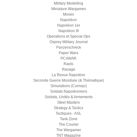
Military Modelling
Miniature Wargames
Moves
Napoléon
Napoléon 1er
Napoléon III
Operations et Special Ops
Osprey Military Journal
Panzerschreck
Paper Wars
PC4WAR
Raids
Ravage
La Revue Napoléon
Seconde Guerre Mondiale (& Thématique)
Simulations (Cornejo)
Soldats Napoléoniens
Soldats, Unités & Armements
Steel Masters
Strategy & Tactics
Tactiques - ASL
Tank Zone
The Courier
The Wargamer
TNT Magazine