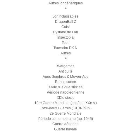
Autres jdr génériques
+
Jdr Inclassables
DragonBall Z
Cats!
Hystoire de Fou
Insectopia
Toon
Tsuvadra DK N
Autres
+
Wargames
Antiquité
Ages Sombres & Moyen-Age
Renaissance
XVIIe & XVIIIe siècles
Période napoléonienne
XIXe siècle
1ère Guerre Mondiale (et début XXe s.)
Entre-deux Guerres (1918-1939)
2e Guerre Mondiale
Période contemporaine (ap. 1945)
Guerre aérienne
Guerre navale