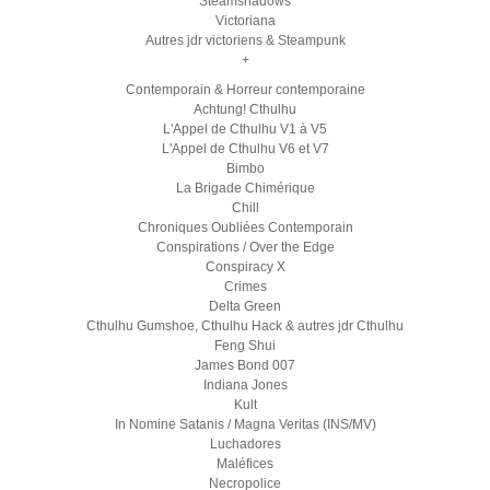
Steamshadows
Victoriana
Autres jdr victoriens & Steampunk
+
Contemporain & Horreur contemporaine
Achtung! Cthulhu
L'Appel de Cthulhu V1 à V5
L'Appel de Cthulhu V6 et V7
Bimbo
La Brigade Chimérique
Chill
Chroniques Oubliées Contemporain
Conspirations / Over the Edge
Conspiracy X
Crimes
Delta Green
Cthulhu Gumshoe, Cthulhu Hack & autres jdr Cthulhu
Feng Shui
James Bond 007
Indiana Jones
Kult
In Nomine Satanis / Magna Veritas (INS/MV)
Luchadores
Maléfices
Necropolice