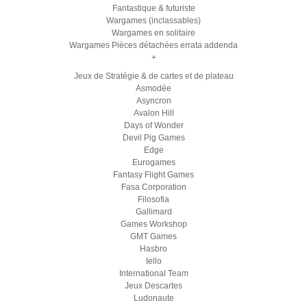
Fantastique & futuriste
Wargames (inclassables)
Wargames en solitaire
Wargames Pièces détachées errata addenda
+
Jeux de Stratégie & de cartes et de plateau
Asmodée
Asyncron
Avalon Hill
Days of Wonder
Devil Pig Games
Edge
Eurogames
Fantasy Flight Games
Fasa Corporation
Filosofia
Gallimard
Games Workshop
GMT Games
Hasbro
Iello
International Team
Jeux Descartes
Ludonaute