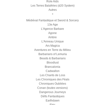
Role Aids
Les Terres Balafrées (d20 System)
Autres
+
Médiéval Fantastique et Sword & Sorcery
13e Age
L'Agence Barbare
Agone
Ambre
L'Anneau Unique
Ars Magica
Aventures en Terre du Milieu
Barbarians of Lemuria
Beasts & Barbarians
Bloodlust
Brancalonia
Cadwallon
Les Chants de Loss
Les Chroniques des Féals
Chroniques Oubliées
Conan (toutes versions)
Dangerous Journeys
Défis Fantastiques
Earthdawn
Elric