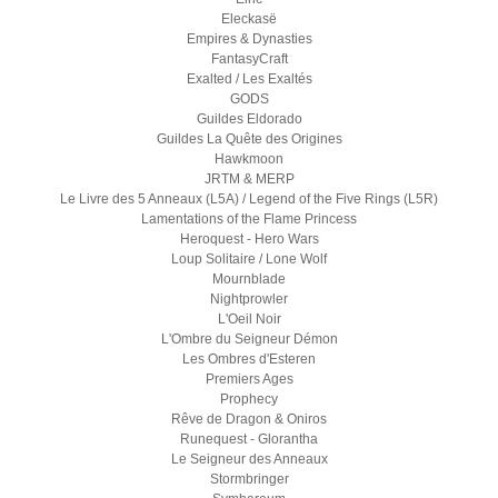
Eleckasë
Empires & Dynasties
FantasyCraft
Exalted / Les Exaltés
GODS
Guildes Eldorado
Guildes La Quête des Origines
Hawkmoon
JRTM & MERP
Le Livre des 5 Anneaux (L5A) / Legend of the Five Rings (L5R)
Lamentations of the Flame Princess
Heroquest - Hero Wars
Loup Solitaire / Lone Wolf
Mournblade
Nightprowler
L'Oeil Noir
L'Ombre du Seigneur Démon
Les Ombres d'Esteren
Premiers Ages
Prophecy
Rêve de Dragon & Oniros
Runequest - Glorantha
Le Seigneur des Anneaux
Stormbringer