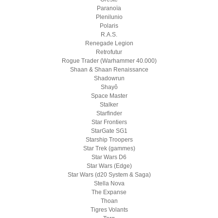
Paranoïa
Plenilunio
Polaris
R.A.S.
Renegade Legion
Retrofutur
Rogue Trader (Warhammer 40.000)
Shaan & Shaan Renaissance
Shadowrun
Shayô
Space Master
Stalker
Starfinder
Star Frontiers
StarGate SG1
Starship Troopers
Star Trek (gammes)
Star Wars D6
Star Wars (Edge)
Star Wars (d20 System & Saga)
Stella Nova
The Expanse
Thoan
Tigres Volants