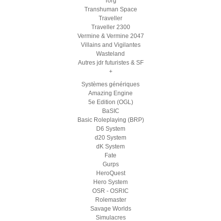
Torg
Transhuman Space
Traveller
Traveller 2300
Vermine & Vermine 2047
Villains and Vigilantes
Wasteland
Autres jdr futuristes & SF
+
Systèmes génériques
Amazing Engine
5e Edition (OGL)
BaSIC
Basic Roleplaying (BRP)
D6 System
d20 System
dK System
Fate
Gurps
HeroQuest
Hero System
OSR - OSRIC
Rolemaster
Savage Worlds
Simulacres