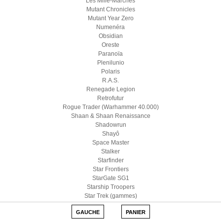
Les Mille-Marches
Mutant Chronicles
Mutant Year Zero
Numenéra
Obsidian
Oreste
Paranoïa
Plenilunio
Polaris
R.A.S.
Renegade Legion
Retrofutur
Rogue Trader (Warhammer 40.000)
Shaan & Shaan Renaissance
Shadowrun
Shayô
Space Master
Stalker
Starfinder
Star Frontiers
StarGate SG1
Starship Troopers
Star Trek (gammes)
Star Wars D6
GAUCHE
PANIER
Star Wars (Edge)