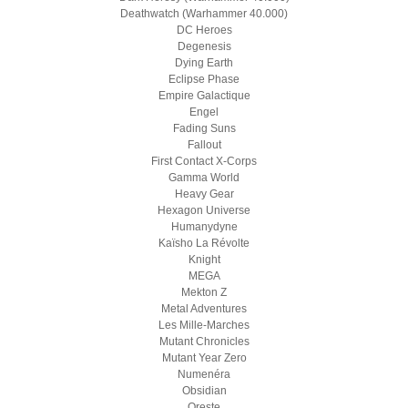
Deathwatch (Warhammer 40.000)
DC Heroes
Degenesis
Dying Earth
Eclipse Phase
Empire Galactique
Engel
Fading Suns
Fallout
First Contact X-Corps
Gamma World
Heavy Gear
Hexagon Universe
Humanydyne
Kaïsho La Révolte
Knight
MEGA
Mekton Z
Metal Adventures
Les Mille-Marches
Mutant Chronicles
Mutant Year Zero
Numenéra
Obsidian
Oreste