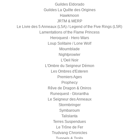
Guildes Eldorado
Guildes La Quête des Origines
Hawkmoon
JRTM & MERP
Le Livre des 5 Anneaux (L5A) / Legend of the Five Rings (L5R)
Lamentations of the Flame Princess
Heroquest - Hero Wars
Loup Solitaire / Lone Wolf
Mournblade
Nightprowler
L'Oeil Noir
L'Ombre du Seigneur Démon
Les Ombres d'Esteren
Premiers Ages
Prophecy
Rêve de Dragon & Oniros
Runequest - Glorantha
Le Seigneur des Anneaux
Stormbringer
Symbaroum
Talislanta
Terres Suspendues
Le Trône de Fer
Trudvang Chronicles
Tunnels & Trolls