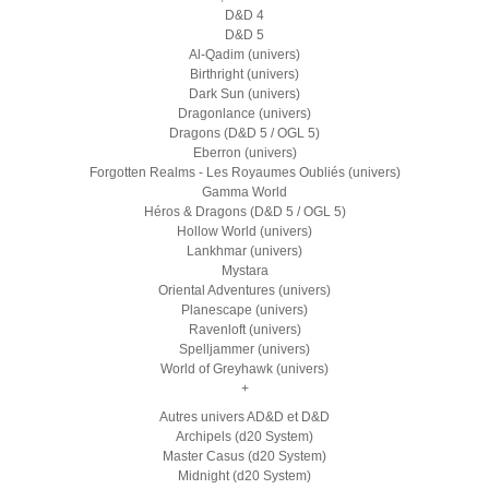
D&D 4
D&D 5
Al-Qadim (univers)
Birthright (univers)
Dark Sun (univers)
Dragonlance (univers)
Dragons (D&D 5 / OGL 5)
Eberron (univers)
Forgotten Realms - Les Royaumes Oubliés (univers)
Gamma World
Héros & Dragons (D&D 5 / OGL 5)
Hollow World (univers)
Lankhmar (univers)
Mystara
Oriental Adventures (univers)
Planescape (univers)
Ravenloft (univers)
Spelljammer (univers)
World of Greyhawk (univers)
+
Autres univers AD&D et D&D
Archipels (d20 System)
Master Casus (d20 System)
Midnight (d20 System)