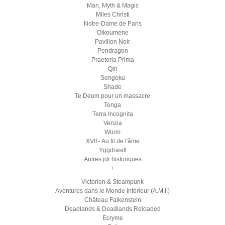
Man, Myth & Magic
Miles Christi
Notre-Dame de Paris
Oikoumene
Pavillon Noir
Pendragon
Praetoria Prima
Qin
Sengoku
Shade
Te Deum pour un massacre
Tenga
Terra Incognita
Venzia
Würm
XVII - Au fil de l'âme
Yggdrasill
Autres jdr historiques
+
Victorien & Steampunk
Aventures dans le Monde Intérieur (A.M.I.)
Château Falkenstein
Deadlands & Deadlands Reloaded
Ecryme