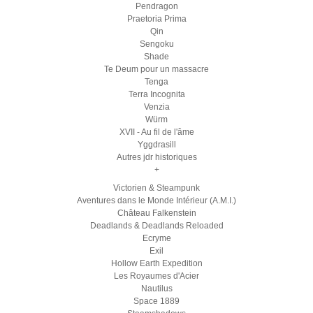
Pendragon
Praetoria Prima
Qin
Sengoku
Shade
Te Deum pour un massacre
Tenga
Terra Incognita
Venzia
Würm
XVII - Au fil de l'âme
Yggdrasill
Autres jdr historiques
+
Victorien & Steampunk
Aventures dans le Monde Intérieur (A.M.I.)
Château Falkenstein
Deadlands & Deadlands Reloaded
Ecryme
Exil
Hollow Earth Expedition
Les Royaumes d'Acier
Nautilus
Space 1889