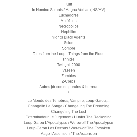
Kult
In Nomine Satanis / Magna Veritas (INS/MV)
Luchadores
Maléfices
Necropolice
Nephilim
Night's Black Agents
Scion
Sombre
Tales from the Loop - Things from the Flood
Trinités
Twilight: 2000
Vaesen
Zombies
Z-Corps
Autres jdr contemporains & horreur
+
Le Monde des Ténèbres, Vampire, Loup-Garou,...
Changelin Le Songe / Changeling The Dreaming
Changeling The Lost
Exterminateur Le Jugement / Hunter The Reckoning
Loup-Garou L'Apocalypse / Werewolf The Apocalypse
Loup-Garou Les Déchus / Werewolf The Forsaken
Mage l'Ascension / The Ascension