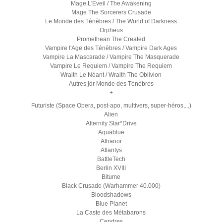
Mage L'Eveil / The Awakening
Mage The Sorcerers Crusade
Le Monde des Ténèbres / The World of Darkness
Orpheus
Promethean The Created
Vampire l'Age des Ténèbres / Vampire Dark Ages
Vampire La Mascarade / Vampire The Masquerade
Vampire Le Requiem / Vampire The Requiem
Wraith Le Néant / Wraith The Oblivion
Autres jdr Monde des Ténèbres
+
Futuriste (Space Opera, post-apo, multivers, super-héros,...)
Alien
Alternity Star*Drive
Aquablue
Athanor
Atlantys
BattleTech
Berlin XVIII
Bitume
Black Crusade (Warhammer 40.000)
Bloodshadows
Blue Planet
La Caste des Métabarons
Cendres