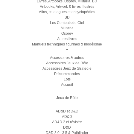
Livres, Artbooks, Osprey, Militaria, BD
Artbooks, Artwork & livres illustrés
Atlas, catalogues et encyclopédies
BD
Les Combats du Ciel
Militaria
Osprey
Autres livres
Manuels techniques figurines & modélisme
+
Accessoires & autres
Accessoires Jeux de Rôle
Accessoires Jeux de Stratégie
Précommandes
Lots
Accueil
+
Jeux de Rôle
+
AD&D et D&D
AD&D
AD&D 2 et révisée
D&D
D&D 3.0 , 3.5 & Pathfinder