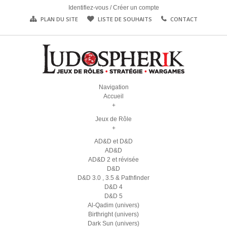
Identifiez-vous
/
Créer un compte
PLAN DU SITE
LISTE DE SOUHAITS
CONTACT
Navigation
Accueil
+
Jeux de Rôle
+
AD&D et D&D
AD&D
AD&D 2 et révisée
D&D
D&D 3.0 , 3.5 & Pathfinder
D&D 4
D&D 5
Al-Qadim (univers)
Birthright (univers)
Dark Sun (univers)