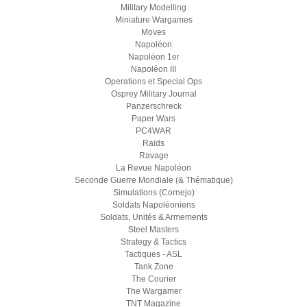
Military Modelling
Miniature Wargames
Moves
Napoléon
Napoléon 1er
Napoléon III
Operations et Special Ops
Osprey Military Journal
Panzerschreck
Paper Wars
PC4WAR
Raids
Ravage
La Revue Napoléon
Seconde Guerre Mondiale (& Thématique)
Simulations (Cornejo)
Soldats Napoléoniens
Soldats, Unités & Armements
Steel Masters
Strategy & Tactics
Tactiques - ASL
Tank Zone
The Courier
The Wargamer
TNT Magazine