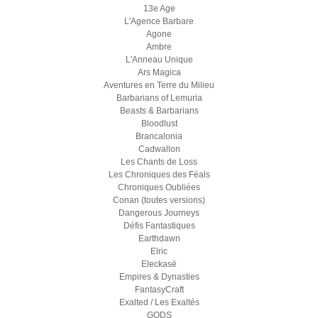
13e Age
L'Agence Barbare
Agone
Ambre
L'Anneau Unique
Ars Magica
Aventures en Terre du Milieu
Barbarians of Lemuria
Beasts & Barbarians
Bloodlust
Brancalonia
Cadwallon
Les Chants de Loss
Les Chroniques des Féals
Chroniques Oubliées
Conan (toutes versions)
Dangerous Journeys
Défis Fantastiques
Earthdawn
Elric
Eleckasë
Empires & Dynasties
FantasyCraft
Exalted / Les Exaltés
GODS