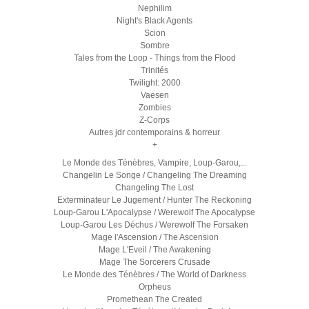
Nephilim
Night's Black Agents
Scion
Sombre
Tales from the Loop - Things from the Flood
Trinités
Twilight: 2000
Vaesen
Zombies
Z-Corps
Autres jdr contemporains & horreur
+
Le Monde des Ténèbres, Vampire, Loup-Garou,...
Changelin Le Songe / Changeling The Dreaming
Changeling The Lost
Exterminateur Le Jugement / Hunter The Reckoning
Loup-Garou L'Apocalypse / Werewolf The Apocalypse
Loup-Garou Les Déchus / Werewolf The Forsaken
Mage l'Ascension / The Ascension
Mage L'Eveil / The Awakening
Mage The Sorcerers Crusade
Le Monde des Ténèbres / The World of Darkness
Orpheus
Promethean The Created