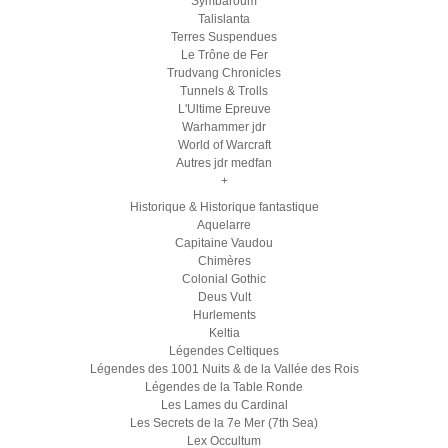
Symbaroum
Talislanta
Terres Suspendues
Le Trône de Fer
Trudvang Chronicles
Tunnels & Trolls
L'Ultime Epreuve
Warhammer jdr
World of Warcraft
Autres jdr medfan
+
Historique & Historique fantastique
Aquelarre
Capitaine Vaudou
Chimères
Colonial Gothic
Deus Vult
Hurlements
Keltia
Légendes Celtiques
Légendes des 1001 Nuits & de la Vallée des Rois
Légendes de la Table Ronde
Les Lames du Cardinal
Les Secrets de la 7e Mer (7th Sea)
Lex Occultum