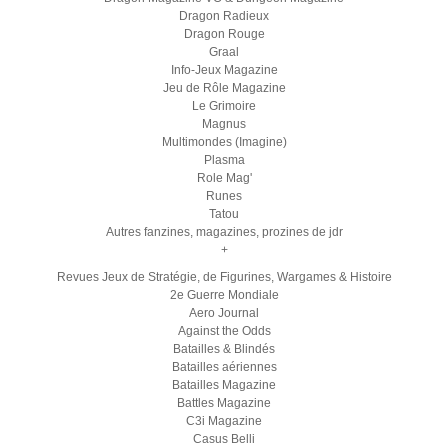
Dragon Radieux
Dragon Rouge
Graal
Info-Jeux Magazine
Jeu de Rôle Magazine
Le Grimoire
Magnus
Multimondes (Imagine)
Plasma
Role Mag'
Runes
Tatou
Autres fanzines, magazines, prozines de jdr
+
Revues Jeux de Stratégie, de Figurines, Wargames & Histoire
2e Guerre Mondiale
Aero Journal
Against the Odds
Batailles & Blindés
Batailles aériennes
Batailles Magazine
Battles Magazine
C3i Magazine
Casus Belli