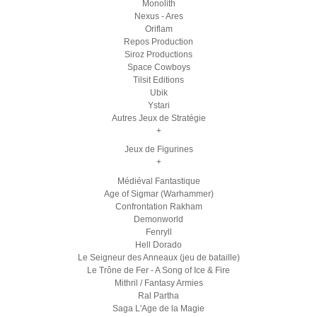
Monolith
Nexus - Ares
Oriflam
Repos Production
Siroz Productions
Space Cowboys
Tilsit Editions
Ubik
Ystari
Autres Jeux de Stratégie
+
Jeux de Figurines
+
Médiéval Fantastique
Age of Sigmar (Warhammer)
Confrontation Rakham
Demonworld
Fenryll
Hell Dorado
Le Seigneur des Anneaux (jeu de bataille)
Le Trône de Fer - A Song of Ice & Fire
Mithril / Fantasy Armies
Ral Partha
Saga L'Age de la Magie