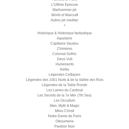
L'Ultime Epreuve
Warhammer jdr
World of Warcraft
Autres jdr medfan
+
Historique & Historique fantastique
Aquelarre
Capitaine Vaudou
Chimères
Colonial Gothic
Deus Vult
Hurlements
Keltia
Légendes Celtiques
Légendes des 1001 Nuits & de la Vallée des Rois
Légendes de la Table Ronde
Les Lames du Cardinal
Les Secrets de la 7e Mer (7th Sea)
Lex Occultum
Man, Myth & Magic
Miles Christi
Notre-Dame de Paris
Oikoumene
Pavillon Noir