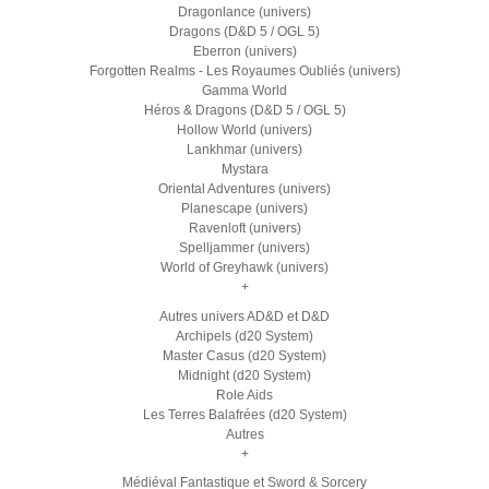
Dragonlance (univers)
Dragons (D&D 5 / OGL 5)
Eberron (univers)
Forgotten Realms - Les Royaumes Oubliés (univers)
Gamma World
Héros & Dragons (D&D 5 / OGL 5)
Hollow World (univers)
Lankhmar (univers)
Mystara
Oriental Adventures (univers)
Planescape (univers)
Ravenloft (univers)
Spelljammer (univers)
World of Greyhawk (univers)
+
Autres univers AD&D et D&D
Archipels (d20 System)
Master Casus (d20 System)
Midnight (d20 System)
Role Aids
Les Terres Balafrées (d20 System)
Autres
+
Médiéval Fantastique et Sword & Sorcery