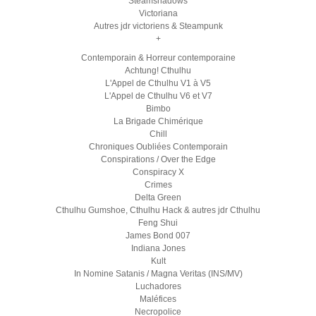
Steamshadows
Victoriana
Autres jdr victoriens & Steampunk
+
Contemporain & Horreur contemporaine
Achtung! Cthulhu
L'Appel de Cthulhu V1 à V5
L'Appel de Cthulhu V6 et V7
Bimbo
La Brigade Chimérique
Chill
Chroniques Oubliées Contemporain
Conspirations / Over the Edge
Conspiracy X
Crimes
Delta Green
Cthulhu Gumshoe, Cthulhu Hack & autres jdr Cthulhu
Feng Shui
James Bond 007
Indiana Jones
Kult
In Nomine Satanis / Magna Veritas (INS/MV)
Luchadores
Maléfices
Necropolice