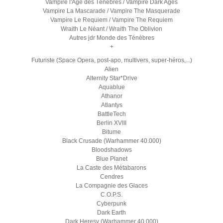
Vampire l'Age des Ténèbres / Vampire Dark Ages
Vampire La Mascarade / Vampire The Masquerade
Vampire Le Requiem / Vampire The Requiem
Wraith Le Néant / Wraith The Oblivion
Autres jdr Monde des Ténèbres
+
Futuriste (Space Opera, post-apo, multivers, super-héros,...)
Alien
Alternity Star*Drive
Aquablue
Athanor
Atlantys
BattleTech
Berlin XVIII
Bitume
Black Crusade (Warhammer 40.000)
Bloodshadows
Blue Planet
La Caste des Métabarons
Cendres
La Compagnie des Glaces
C.O.P.S.
Cyberpunk
Dark Earth
Dark Heresy (Warhammer 40.000)