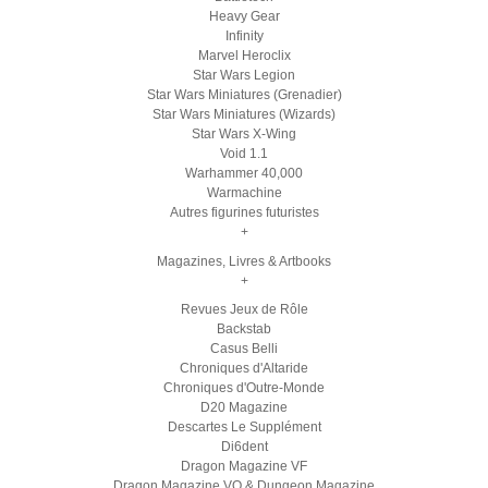
Heavy Gear
Infinity
Marvel Heroclix
Star Wars Legion
Star Wars Miniatures (Grenadier)
Star Wars Miniatures (Wizards)
Star Wars X-Wing
Void 1.1
Warhammer 40,000
Warmachine
Autres figurines futuristes
+
Magazines, Livres & Artbooks
+
Revues Jeux de Rôle
Backstab
Casus Belli
Chroniques d'Altaride
Chroniques d'Outre-Monde
D20 Magazine
Descartes Le Supplément
Di6dent
Dragon Magazine VF
Dragon Magazine VO & Dungeon Magazine