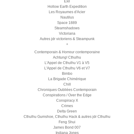
Exil
Hollow Earth Expedition
Les Royaumes d'Acier
Nautilus
Space 1889
Steamshadows
Victoriana
Autres jdr victoriens & Steampunk
+
Contemporain & Horreur contemporaine
Achtung! Cthulhu
L'Appel de Cthulhu V1 à V5
L'Appel de Cthulhu V6 et V7
Bimbo
La Brigade Chimérique
Chill
Chroniques Oubliées Contemporain
Conspirations / Over the Edge
Conspiracy X
Crimes
Delta Green
Cthulhu Gumshoe, Cthulhu Hack & autres jdr Cthulhu
Feng Shui
James Bond 007
Indiana Jones