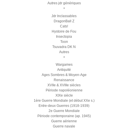
Autres jdr génériques
+
Jdr Inclassables
DragonBall Z
Cats!
Hystoire de Fou
Insectopia
Toon
Tsuvadra DK N
Autres
+
Wargames
Antiquité
Ages Sombres & Moyen-Age
Renaissance
XVIIe & XVIIIe siècles
Période napoléonienne
XIXe siècle
1ère Guerre Mondiale (et début XXe s.)
Entre-deux Guerres (1918-1939)
2e Guerre Mondiale
Période contemporaine (ap. 1945)
Guerre aérienne
Guerre navale