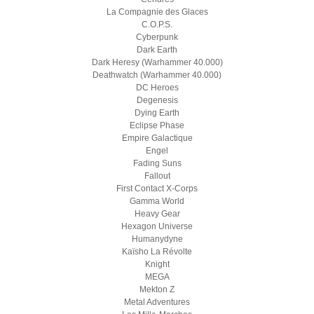
La Compagnie des Glaces
C.O.P.S.
Cyberpunk
Dark Earth
Dark Heresy (Warhammer 40.000)
Deathwatch (Warhammer 40.000)
DC Heroes
Degenesis
Dying Earth
Eclipse Phase
Empire Galactique
Engel
Fading Suns
Fallout
First Contact X-Corps
Gamma World
Heavy Gear
Hexagon Universe
Humanydyne
Kaïsho La Révolte
Knight
MEGA
Mekton Z
Metal Adventures