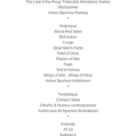
The Lord of the Rings Tradeable Miniatures Games
Warhammer
Autres figurines Fantasy
+
Historique
Blood Red Skies
Bolt Action
Congo
Dead Man's Hand
Field of Glory
Flames of War
Saga
Test of Honour
Wings of War - Wings of Glory
Autres figurines historiques
+
Fantastique
Crimson Skies
Cthulhu & Horreur contemporaine
Autres jeux de figurines fantastiques
+
Futuriste
AT 43
Battletech