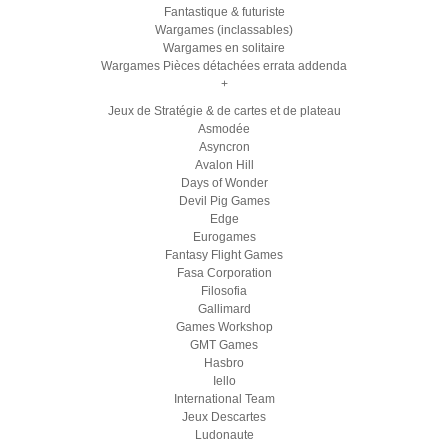
Fantastique & futuriste
Wargames (inclassables)
Wargames en solitaire
Wargames Pièces détachées errata addenda
+
Jeux de Stratégie & de cartes et de plateau
Asmodée
Asyncron
Avalon Hill
Days of Wonder
Devil Pig Games
Edge
Eurogames
Fantasy Flight Games
Fasa Corporation
Filosofia
Gallimard
Games Workshop
GMT Games
Hasbro
Iello
International Team
Jeux Descartes
Ludonaute