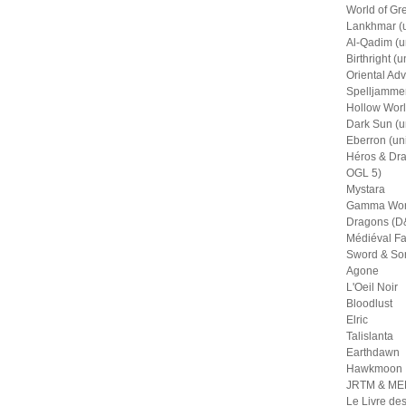
World of Gr
Lankhmar (u
Al-Qadim (u
Birthright (u
Oriental Adv
Spelljammer
Hollow Worl
Dark Sun (u
Eberron (un
Héros & Dra
OGL 5)
Mystara
Gamma Wor
Dragons (D&
Médiéval Fa
Sword & So
Agone
L'Oeil Noir
Bloodlust
Elric
Talislanta
Earthdawn
Hawkmoon
JRTM & M
Le Livre de