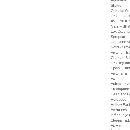
Aquelarre
Shade
Colonial Go
Les Lames 
XVII - Au fil
Man, Myth 
Lex Occult
Sengoku
Capitaine 
Notre-Dame
Victorien &
Château Fal
Les Royaum
Space 1889
Victoriana
Exil
Autres jdr v
Steampunk
Deadlands 
Reloaded
Hollow Eart
Aventures 
Intérieur (A.
Steamshad
Ecryme