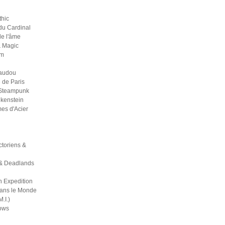
thic
du Cardinal
 de l'âme
& Magic
um
Vaudou
 de Paris
 Steampunk
kenstein
es d'Acier
ictoriens &
& Deadlands
h Expedition
dans le Monde
M.I.)
ows