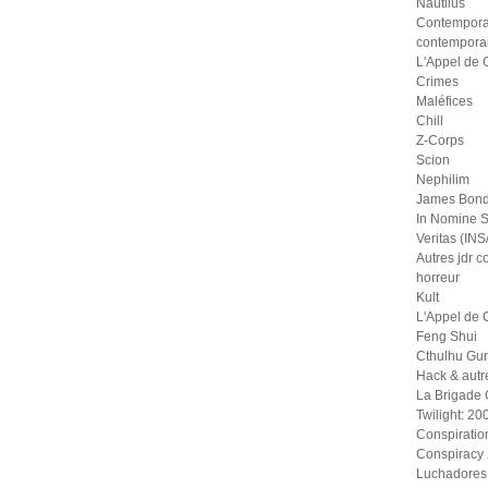
Nautilus
Contempora
contempora
L'Appel de 
Crimes
Maléfices
Chill
Z-Corps
Scion
Nephilim
James Bond
In Nomine S
Veritas (IN
Autres jdr 
horreur
Kult
L'Appel de 
Feng Shui
Cthulhu Gu
Hack & autr
La Brigade
Twilight: 20
Conspiratio
Conspiracy
Luchadores