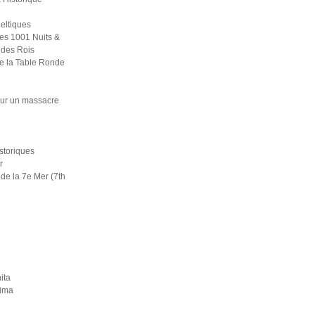
eltiques
es 1001 Nuits &
 des Rois
e la Table Ronde
ur un massacre
i
istoriques
r
de la 7e Mer (7th
ita
rima