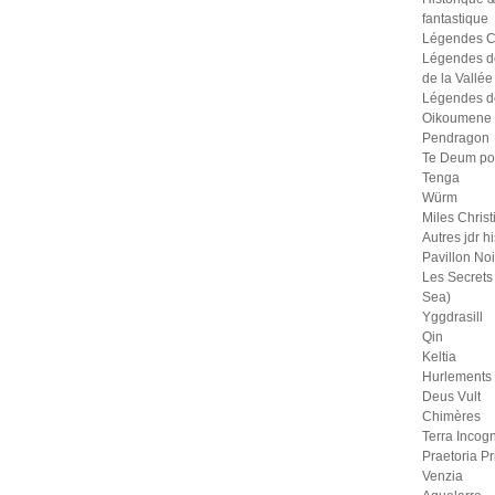
fantastique
Légendes C
Légendes d
de la Vallée
Légendes d
Oikoumene
Pendragon
Te Deum po
Tenga
Würm
Miles Christ
Autres jdr h
Pavillon Noi
Les Secrets 
Sea)
Yggdrasill
Qin
Keltia
Hurlements
Deus Vult
Chimères
Terra Incogn
Praetoria P
Venzia