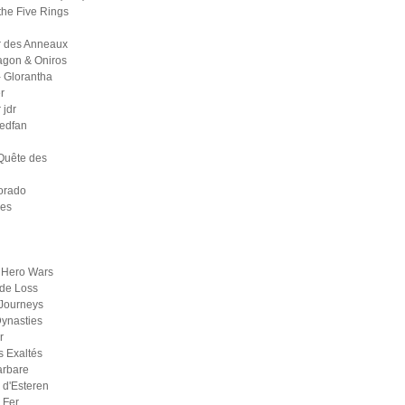
the Five Rings
r des Anneaux
agon & Oniros
 Glorantha
r
jdr
medfan
Quête des
orado
ges
 Hero Wars
de Loss
Journeys
ynasties
r
s Exaltés
arbare
d'Esteren
 Fer