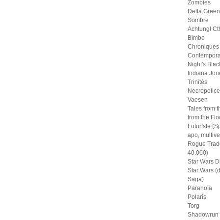
Zombies
Delta Green
Sombre
Achtung! Ct
Bimbo
Chroniques
Contempora
Night's Blac
Indiana Jon
Trinités
Necropolice
Vaesen
Tales from t
from the Fl
Futuriste (S
apo, multive
Rogue Trad
40.000)
Star Wars D
Star Wars (
Saga)
Paranoïa
Polaris
Torg
Shadowrun