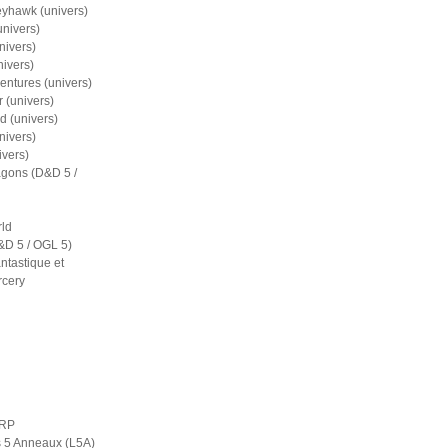
eyhawk (univers)
nivers)
nivers)
nivers)
entures (univers)
 (univers)
d (univers)
nivers)
ivers)
gons (D&D 5 /
ld
D 5 / OGL 5)
ntastique et
rcery
ERP
s 5 Anneaux (L5A)