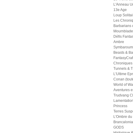
L'Anneau U
13e Age
Loup Solitai
Les Chroniq
Barbarians 
Mournblade
Défis Fanta
Ambre
Symbaroum
Beasts & Ba
FantasyCraf
Chroniques
Tunnels & Tr
L'Ultime Ep
Conan (tout
World of War
Aventures e
Trudvang Ch
Lamentation
Princess
Terres Sus
L'Ombre du
Brancalonia
GODS
Historique &