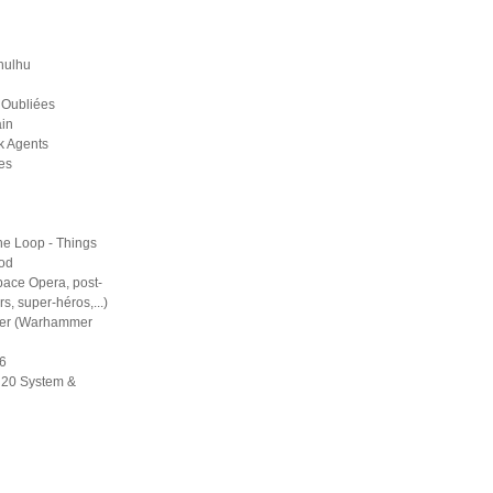
hulhu
 Oubliées
in
k Agents
es
he Loop - Things
ood
pace Opera, post-
rs, super-héros,...)
er (Warhammer
6
d20 System &