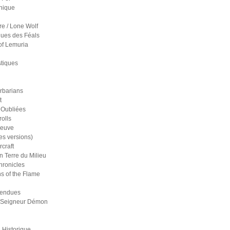
nique
re / Lone Wolf
ues des Féals
of Lemuria
stiques
rbarians
t
 Oubliées
olls
reuve
es versions)
craft
n Terre du Milieu
ronicles
s of the Flame
pendues
 Seigneur Démon
 Historique