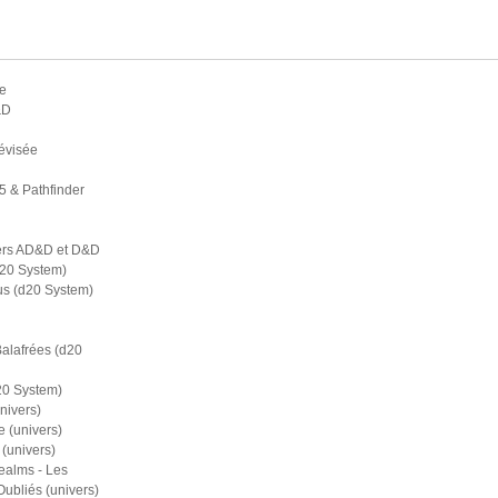
e
&D
évisée
5 & Pathfinder
ers AD&D et D&D
d20 System)
s (d20 System)
Balafrées (d20
20 System)
nivers)
 (univers)
(univers)
ealms - Les
bliés (univers)