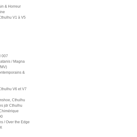
in & Horreur
ine
Cthulhu V1 à V5
 007
atanis / Magna
S/MV)
contemporains &
Cthulhu V6 et V7
mshoe, Cthulhu
es jdr Cthulhu
 Chimérique
00
ns / Over the Edge
 X