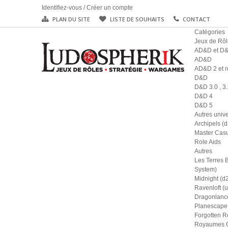
Identifiez-vous
/
Créer un compte
PLAN DU SITE
LISTE DE SOUHAITS
CONTACT
Catégories
Jeux de Rôl
AD&D et D
AD&D
AD&D 2 et r
D&D
D&D 3.0 , 3.
D&D 4
D&D 5
Autres univ
Archipels (
Master Casu
Role Aids
Autres
Les Terres 
System)
Midnight (d
Ravenloft (u
Dragonlance
Planescape 
Forgotten R
Royaumes Ou