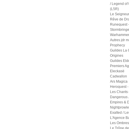
/ Legend of 
(L5R)
Le Seigneu
Rêve de Dr
Runequest -
Stormbringe
Warhammer 
Autres jdr 
Prophecy
Guildes La 
Origines
Guildes Eld
Premiers A
Eleckasë
Cadwallon
Ars Magica
Heroquest -
Les Chants 
Dangerous 
Empires & D
Nightprowle
Exalted / Le
L'Agence B
Les Ombres 
Le Trône de