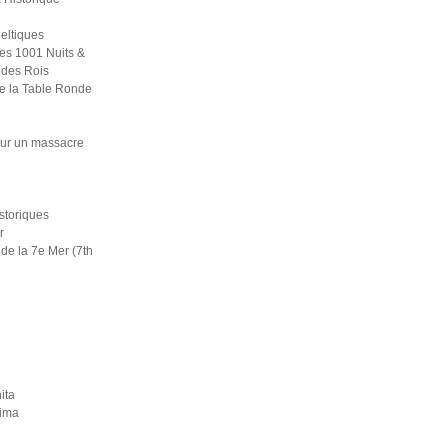
eltiques
es 1001 Nuits &
 des Rois
e la Table Ronde
ur un massacre
i
istoriques
r
de la 7e Mer (7th
ita
rima