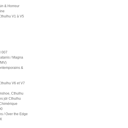
in & Horreur
ine
Cthulhu V1 à V5
 007
atanis / Magna
S/MV)
contemporains &
Cthulhu V6 et V7
mshoe, Cthulhu
es jdr Cthulhu
 Chimérique
00
ns / Over the Edge
 X