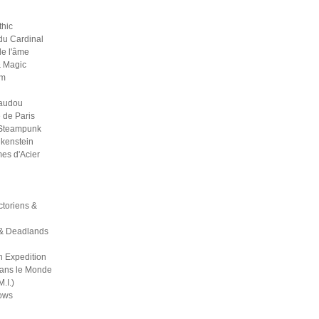
thic
du Cardinal
 de l'âme
& Magic
um
Vaudou
 de Paris
 Steampunk
kenstein
es d'Acier
ictoriens &
& Deadlands
h Expedition
dans le Monde
M.I.)
ows