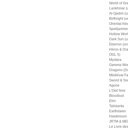
World of Gr
Lankhmar (u
Al-Qadim (u
Birthright (u
Oriental Adv
Spelljammer
Hollow Worl
Dark Sun (u
Eberron (un
Héros & Dra
OGL 5)
Mystara
Gamma Wor
Dragons (D&
Médiéval Fa
Sword & So
Agone
L'Oeil Noir
Bloodlust
Elric
Talislanta
Earthdawn
Hawkmoon
JRTM & M
Le Livre de