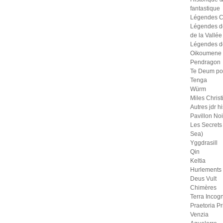
fantastique
Légendes C
Légendes d
de la Vallée
Légendes d
Oikoumene
Pendragon
Te Deum po
Tenga
Würm
Miles Christ
Autres jdr h
Pavillon Noi
Les Secrets 
Sea)
Yggdrasill
Qin
Keltia
Hurlements
Deus Vult
Chimères
Terra Incogn
Praetoria P
Venzia