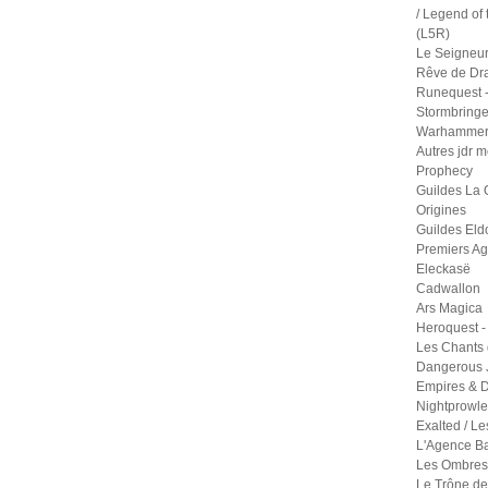
/ Legend of 
(L5R)
Le Seigneu
Rêve de Dr
Runequest -
Stormbringe
Warhammer 
Autres jdr 
Prophecy
Guildes La 
Origines
Guildes Eld
Premiers A
Eleckasë
Cadwallon
Ars Magica
Heroquest -
Les Chants 
Dangerous 
Empires & D
Nightprowle
Exalted / Le
L'Agence B
Les Ombres 
Le Trône de