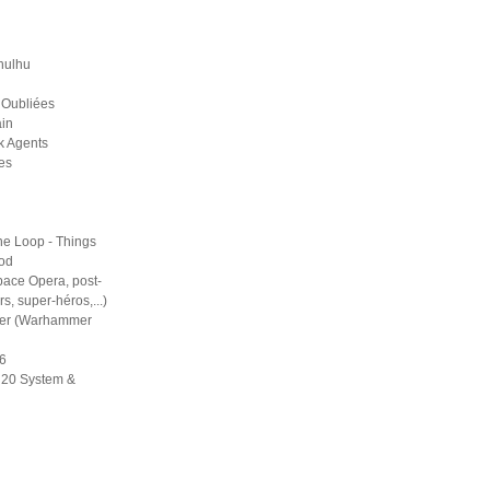
hulhu
 Oubliées
in
k Agents
es
he Loop - Things
ood
pace Opera, post-
rs, super-héros,...)
er (Warhammer
6
d20 System &