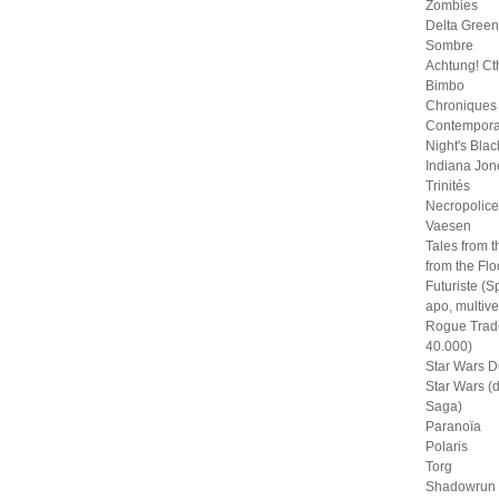
Zombies
Delta Green
Sombre
Achtung! Ct
Bimbo
Chroniques
Contempora
Night's Blac
Indiana Jon
Trinités
Necropolice
Vaesen
Tales from t
from the Fl
Futuriste (S
apo, multive
Rogue Trad
40.000)
Star Wars D
Star Wars (
Saga)
Paranoïa
Polaris
Torg
Shadowrun