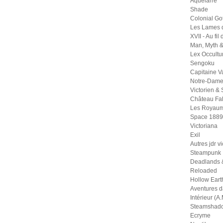
Aquelarre
Shade
Colonial Go
Les Lames 
XVII - Au fil
Man, Myth 
Lex Occult
Sengoku
Capitaine 
Notre-Dame
Victorien &
Château Fal
Les Royaum
Space 1889
Victoriana
Exil
Autres jdr v
Steampunk
Deadlands 
Reloaded
Hollow Eart
Aventures 
Intérieur (A.
Steamshad
Ecryme