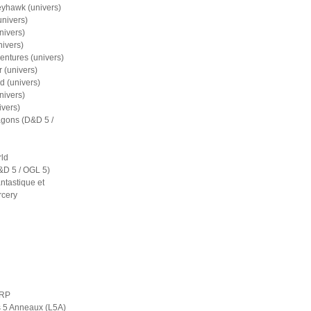
eyhawk (univers)
nivers)
nivers)
nivers)
entures (univers)
 (univers)
d (univers)
nivers)
ivers)
gons (D&D 5 /
ld
D 5 / OGL 5)
ntastique et
rcery
ERP
s 5 Anneaux (L5A)