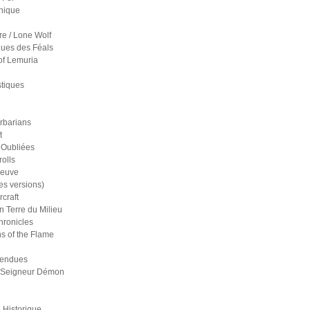
nique
re / Lone Wolf
ues des Féals
of Lemuria
stiques
rbarians
t
 Oubliées
olls
reuve
es versions)
craft
n Terre du Milieu
ronicles
s of the Flame
pendues
 Seigneur Démon
 Historique