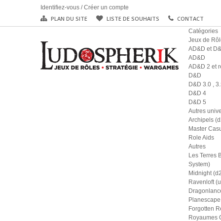
Identifiez-vous
/
Créer un compte
PLAN DU SITE
LISTE DE SOUHAITS
CONTACT
Catégories
Jeux de Rôl
AD&D et D
AD&D
AD&D 2 et r
D&D
D&D 3.0 , 3.
D&D 4
D&D 5
Autres univ
Archipels (
Master Casu
Role Aids
Autres
Les Terres 
System)
Midnight (d
Ravenloft (u
Dragonlance
Planescape 
Forgotten R
Royaumes Ou