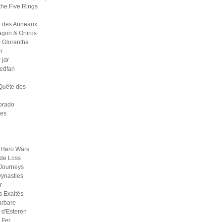
the Five Rings
r des Anneaux
agon & Oniros
 Glorantha
r
jdr
medfan
Quête des
orado
ges
 Hero Wars
de Loss
Journeys
ynasties
r
s Exaltés
arbare
d'Esteren
 Fer