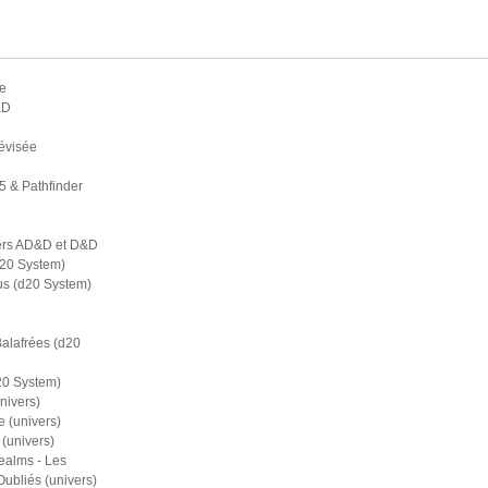
e
&D
évisée
5 & Pathfinder
ers AD&D et D&D
d20 System)
s (d20 System)
Balafrées (d20
20 System)
nivers)
 (univers)
(univers)
ealms - Les
bliés (univers)