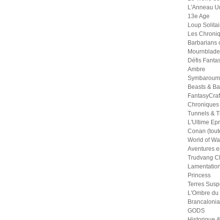
L'Anneau U
13e Age
Loup Solitai
Les Chroniq
Barbarians 
Mournblade
Défis Fanta
Ambre
Symbaroum
Beasts & Ba
FantasyCraf
Chroniques
Tunnels & Tr
L'Ultime Ep
Conan (tout
World of War
Aventures e
Trudvang Ch
Lamentation
Princess
Terres Sus
L'Ombre du
Brancalonia
GODS
Historique &