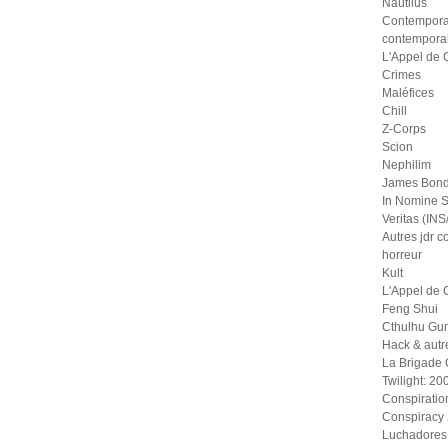
Nautilus
Contempora
contempora
L'Appel de 
Crimes
Maléfices
Chill
Z-Corps
Scion
Nephilim
James Bond
In Nomine S
Veritas (IN
Autres jdr 
horreur
Kult
L'Appel de 
Feng Shui
Cthulhu Gu
Hack & autr
La Brigade
Twilight: 20
Conspiratio
Conspiracy
Luchadores