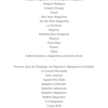
Dragon Radieux
Dragon Rouge
Graal
Info-Jeux Magazine
Jeu de Rôle Magazine
Le Grimoire
Magnus
Multimondes (Imagine)
Plasma
Role Mag'
Runes
Tatou
Autres fanzines, magazines, prozines de jdr
+
Revues Jeux de Stratégie, de Figurines, Wargames & Histoire
2e Guerre Mondiale
Aero Journal
Against the Odds
Batailles & Blindés
Batailles aériennes
Batailles Magazine
Battles Magazine
C3i Magazine
Casus Belli