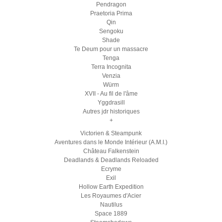
Pendragon
Praetoria Prima
Qin
Sengoku
Shade
Te Deum pour un massacre
Tenga
Terra Incognita
Venzia
Würm
XVII - Au fil de l'âme
Yggdrasill
Autres jdr historiques
+
Victorien & Steampunk
Aventures dans le Monde Intérieur (A.M.I.)
Château Falkenstein
Deadlands & Deadlands Reloaded
Ecryme
Exil
Hollow Earth Expedition
Les Royaumes d'Acier
Nautilus
Space 1889