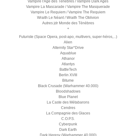
Vampire l'Age des Ténèbres / Vampire Dark Ages
Vampire La Mascarade / Vampire The Masquerade
Vampire Le Requiem / Vampire The Requiem
Wraith Le Néant / Wraith The Oblivion
Autres jdr Monde des Ténèbres
+
Futuriste (Space Opera, post-apo, multivers, super-héros,...)
Alien
Alternity Star*Drive
Aquablue
Athanor
Atlantys
BattleTech
Berlin XVIII
Bitume
Black Crusade (Warhammer 40.000)
Bloodshadows
Blue Planet
La Caste des Métabarons
Cendres
La Compagnie des Glaces
C.O.P.S.
Cyberpunk
Dark Earth
Dark Heresy (Warhammer 40.000)