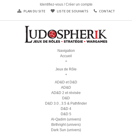
Identifiez-vous
/
Créer un compte
PLAN DU SITE
LISTE DE SOUHAITS
CONTACT
Navigation
Accueil
+
Jeux de Rôle
+
AD&D et D&D
AD&D
AD&D 2 et révisée
D&D
D&D 3.0 , 3.5 & Pathfinder
D&D 4
D&D 5
Al-Qadim (univers)
Birthright (univers)
Dark Sun (univers)