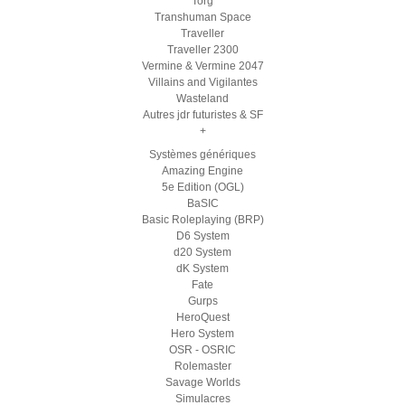
Torg
Transhuman Space
Traveller
Traveller 2300
Vermine & Vermine 2047
Villains and Vigilantes
Wasteland
Autres jdr futuristes & SF
+
Systèmes génériques
Amazing Engine
5e Edition (OGL)
BaSIC
Basic Roleplaying (BRP)
D6 System
d20 System
dK System
Fate
Gurps
HeroQuest
Hero System
OSR - OSRIC
Rolemaster
Savage Worlds
Simulacres