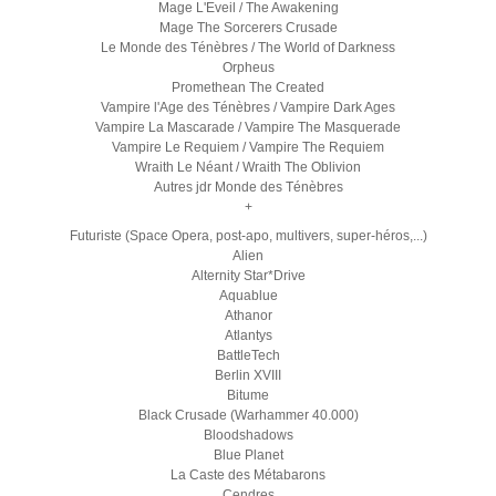
Mage L'Eveil / The Awakening
Mage The Sorcerers Crusade
Le Monde des Ténèbres / The World of Darkness
Orpheus
Promethean The Created
Vampire l'Age des Ténèbres / Vampire Dark Ages
Vampire La Mascarade / Vampire The Masquerade
Vampire Le Requiem / Vampire The Requiem
Wraith Le Néant / Wraith The Oblivion
Autres jdr Monde des Ténèbres
+
Futuriste (Space Opera, post-apo, multivers, super-héros,...)
Alien
Alternity Star*Drive
Aquablue
Athanor
Atlantys
BattleTech
Berlin XVIII
Bitume
Black Crusade (Warhammer 40.000)
Bloodshadows
Blue Planet
La Caste des Métabarons
Cendres