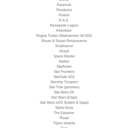
Paranoïa
Plenilunio
Polaris
R.A.S.
Renegade Legion
Retrofutur
Rogue Trader (Warhammer 40.000)
Shaan & Shaan Renaissance
Shadowrun
Shayô
Space Master
Stalker
Starfinder
Star Frontiers
StarGate SG1
Starship Troopers
Star Trek (gammes)
Star Wars D6
Star Wars (Edge)
Star Wars (d20 System & Saga)
Stella Nova
The Expanse
Thoan
Tigres Volants