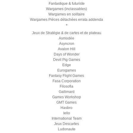
Fantastique & futuriste
Wargames (inclassables)
Wargames en solitaire
Wargames Pièces détachées errata addenda
+
Jeux de Stratégie & de cartes et de plateau
Asmodée
Asyncron
Avalon Hill
Days of Wonder
Devil Pig Games
Edge
Eurogames
Fantasy Flight Games
Fasa Corporation
Filosofia
Gallimard
Games Workshop
GMT Games
Hasbro
Iello
International Team
Jeux Descartes
Ludonaute