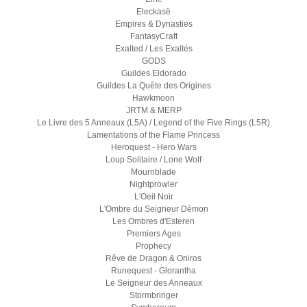
Eleckasë
Empires & Dynasties
FantasyCraft
Exalted / Les Exaltés
GODS
Guildes Eldorado
Guildes La Quête des Origines
Hawkmoon
JRTM & MERP
Le Livre des 5 Anneaux (L5A) / Legend of the Five Rings (L5R)
Lamentations of the Flame Princess
Heroquest - Hero Wars
Loup Solitaire / Lone Wolf
Mournblade
Nightprowler
L'Oeil Noir
L'Ombre du Seigneur Démon
Les Ombres d'Esteren
Premiers Ages
Prophecy
Rêve de Dragon & Oniros
Runequest - Glorantha
Le Seigneur des Anneaux
Stormbringer