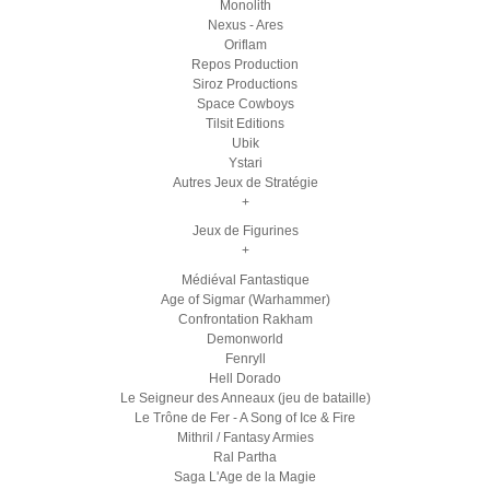
Monolith
Nexus - Ares
Oriflam
Repos Production
Siroz Productions
Space Cowboys
Tilsit Editions
Ubik
Ystari
Autres Jeux de Stratégie
+
Jeux de Figurines
+
Médiéval Fantastique
Age of Sigmar (Warhammer)
Confrontation Rakham
Demonworld
Fenryll
Hell Dorado
Le Seigneur des Anneaux (jeu de bataille)
Le Trône de Fer - A Song of Ice & Fire
Mithril / Fantasy Armies
Ral Partha
Saga L'Age de la Magie