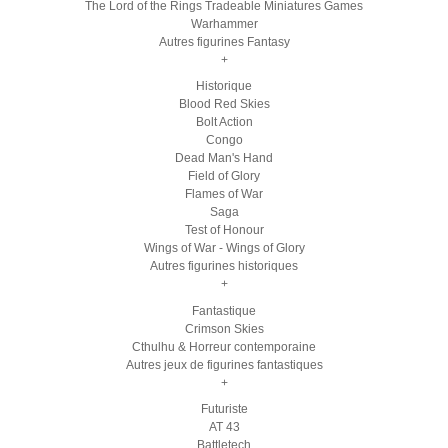
The Lord of the Rings Tradeable Miniatures Games
Warhammer
Autres figurines Fantasy
+
Historique
Blood Red Skies
Bolt Action
Congo
Dead Man's Hand
Field of Glory
Flames of War
Saga
Test of Honour
Wings of War - Wings of Glory
Autres figurines historiques
+
Fantastique
Crimson Skies
Cthulhu & Horreur contemporaine
Autres jeux de figurines fantastiques
+
Futuriste
AT 43
Battletech