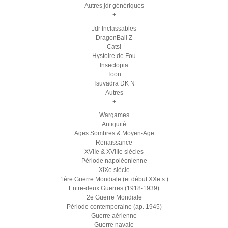
Autres jdr génériques
+
Jdr Inclassables
DragonBall Z
Cats!
Hystoire de Fou
Insectopia
Toon
Tsuvadra DK N
Autres
+
Wargames
Antiquité
Ages Sombres & Moyen-Age
Renaissance
XVIIe & XVIIIe siècles
Période napoléonienne
XIXe siècle
1ère Guerre Mondiale (et début XXe s.)
Entre-deux Guerres (1918-1939)
2e Guerre Mondiale
Période contemporaine (ap. 1945)
Guerre aérienne
Guerre navale