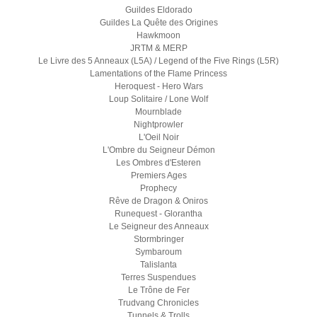
Guildes Eldorado
Guildes La Quête des Origines
Hawkmoon
JRTM & MERP
Le Livre des 5 Anneaux (L5A) / Legend of the Five Rings (L5R)
Lamentations of the Flame Princess
Heroquest - Hero Wars
Loup Solitaire / Lone Wolf
Mournblade
Nightprowler
L'Oeil Noir
L'Ombre du Seigneur Démon
Les Ombres d'Esteren
Premiers Ages
Prophecy
Rêve de Dragon & Oniros
Runequest - Glorantha
Le Seigneur des Anneaux
Stormbringer
Symbaroum
Talislanta
Terres Suspendues
Le Trône de Fer
Trudvang Chronicles
Tunnels & Trolls