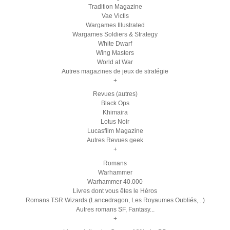
Tradition Magazine
Vae Victis
Wargames Illustrated
Wargames Soldiers & Strategy
White Dwarf
Wing Masters
World at War
Autres magazines de jeux de stratégie
+
Revues (autres)
Black Ops
Khimaira
Lotus Noir
Lucasfilm Magazine
Autres Revues geek
+
Romans
Warhammer
Warhammer 40.000
Livres dont vous êtes le Héros
Romans TSR Wizards (Lancedragon, Les Royaumes Oubliés,...)
Autres romans SF, Fantasy...
+