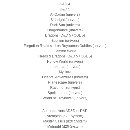
D&D 4
D&D 5
Al-Qadim (univers)
Birthright (univers)
Dark Sun (univers)
Dragonlance (univers)
Dragons (D&D 5 / OGL 5)
Eberron (univers)
Forgotten Realms - Les Royaumes Oubliés (univers)
Gamma World
Héros & Dragons (D&D 5 / OGL 5)
Hollow World (univers)
Lankhmar (univers)
Mystara
Oriental Adventures (univers)
Planescape (univers)
Ravenloft (univers)
Spelljammer (univers)
World of Greyhawk (univers)
+
Autres univers AD&D et D&D
Archipels (d20 System)
Master Casus (d20 System)
Midnight (d20 System)