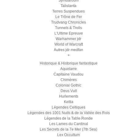
Symbaroum
Talislanta
Terres Suspendues
Le Trône de Fer
Trudvang Chronicles
Tunnels & Trolls
L'Ultime Epreuve
Warhammer jdr
World of Warcraft
Autres jdr medfan
+
Historique & Historique fantastique
Aquelarre
Capitaine Vaudou
Chimères
Colonial Gothic
Deus Vult
Hurlements
Keltia
Légendes Celtiques
Légendes des 1001 Nuits & de la Vallée des Rois
Légendes de la Table Ronde
Les Lames du Cardinal
Les Secrets de la 7e Mer (7th Sea)
Lex Occultum