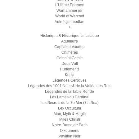
L'Ultime Epreuve
Warhammer jdr
World of Warcraft
Autres jdr medfan
+
Historique & Historique fantastique
Aquelarre
Capitaine Vaudou
Chimères
Colonial Gothic
Deus Vult
Hurlements
Keltia
Légendes Celtiques
Légendes des 1001 Nuits & de la Vallée des Rois
Légendes de la Table Ronde
Les Lames du Cardinal
Les Secrets de la 7e Mer (7th Sea)
Lex Occultum
Man, Myth & Magic
Miles Christi
Notre-Dame de Paris
Oikoumene
Pavillon Noir