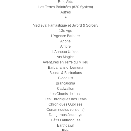
Role Aids
Les Terres Balafrées (d20 System)
Autres
+
Médiéval Fantastique et Sword & Sorcery
13e Age
L'Agence Barbare
Agone
Ambre
L'Anneau Unique
Ars Magica
Aventures en Terre du Milieu
Barbarians of Lemuria
Beasts & Barbarians
Bloodlust
Brancalonia
Cadwallon
Les Chants de Loss
Les Chroniques des Féals
Chroniques Oubliées
Conan (toutes versions)
Dangerous Journeys
Défis Fantastiques
Earthdawn
Elric