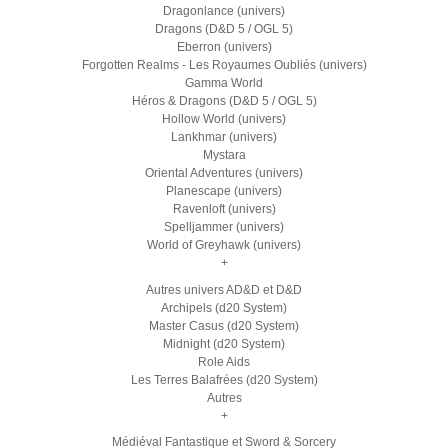
Dragonlance (univers)
Dragons (D&D 5 / OGL 5)
Eberron (univers)
Forgotten Realms - Les Royaumes Oubliés (univers)
Gamma World
Héros & Dragons (D&D 5 / OGL 5)
Hollow World (univers)
Lankhmar (univers)
Mystara
Oriental Adventures (univers)
Planescape (univers)
Ravenloft (univers)
Spelljammer (univers)
World of Greyhawk (univers)
+
Autres univers AD&D et D&D
Archipels (d20 System)
Master Casus (d20 System)
Midnight (d20 System)
Role Aids
Les Terres Balafrées (d20 System)
Autres
+
Médiéval Fantastique et Sword & Sorcery