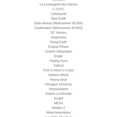
La Compagnie des Glaces
C.O.P.S.
Cyberpunk
Dark Earth
Dark Heresy (Warhammer 40.000)
Deathwatch (Warhammer 40.000)
DC Heroes
Degenesis
Dying Earth
Eclipse Phase
Empire Galactique
Engel
Fading Suns
Fallout
First Contact X-Corps
Gamma World
Heavy Gear
Hexagon Universe
Humanydyne
Kaïsho La Révolte
Knight
MEGA
Mekton Z
Metal Adventures