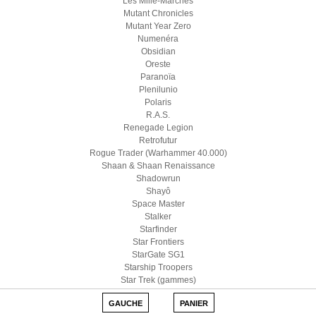
Les Mille-Marches
Mutant Chronicles
Mutant Year Zero
Numenéra
Obsidian
Oreste
Paranoïa
Plenilunio
Polaris
R.A.S.
Renegade Legion
Retrofutur
Rogue Trader (Warhammer 40.000)
Shaan & Shaan Renaissance
Shadowrun
Shayô
Space Master
Stalker
Starfinder
Star Frontiers
StarGate SG1
Starship Troopers
Star Trek (gammes)
Star Wars D6
GAUCHE
PANIER
Star Wars (Edge)