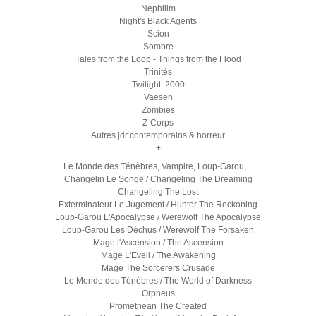
Nephilim
Night's Black Agents
Scion
Sombre
Tales from the Loop - Things from the Flood
Trinités
Twilight: 2000
Vaesen
Zombies
Z-Corps
Autres jdr contemporains & horreur
+
Le Monde des Ténèbres, Vampire, Loup-Garou,...
Changelin Le Songe / Changeling The Dreaming
Changeling The Lost
Exterminateur Le Jugement / Hunter The Reckoning
Loup-Garou L'Apocalypse / Werewolf The Apocalypse
Loup-Garou Les Déchus / Werewolf The Forsaken
Mage l'Ascension / The Ascension
Mage L'Eveil / The Awakening
Mage The Sorcerers Crusade
Le Monde des Ténèbres / The World of Darkness
Orpheus
Promethean The Created