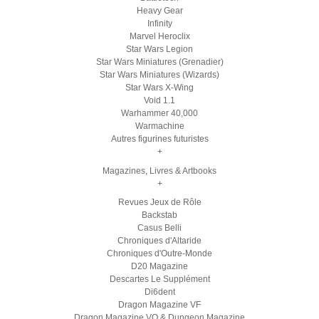
Heavy Gear
Infinity
Marvel Heroclix
Star Wars Legion
Star Wars Miniatures (Grenadier)
Star Wars Miniatures (Wizards)
Star Wars X-Wing
Void 1.1
Warhammer 40,000
Warmachine
Autres figurines futuristes
+
Magazines, Livres & Artbooks
+
Revues Jeux de Rôle
Backstab
Casus Belli
Chroniques d'Altaride
Chroniques d'Outre-Monde
D20 Magazine
Descartes Le Supplément
Di6dent
Dragon Magazine VF
Dragon Magazine VO & Dungeon Magazine