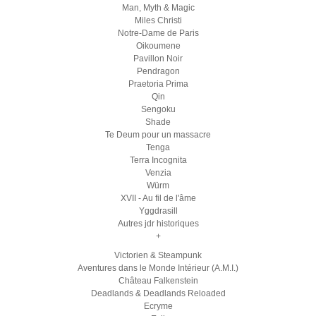
Man, Myth & Magic
Miles Christi
Notre-Dame de Paris
Oikoumene
Pavillon Noir
Pendragon
Praetoria Prima
Qin
Sengoku
Shade
Te Deum pour un massacre
Tenga
Terra Incognita
Venzia
Würm
XVII - Au fil de l'âme
Yggdrasill
Autres jdr historiques
+
Victorien & Steampunk
Aventures dans le Monde Intérieur (A.M.I.)
Château Falkenstein
Deadlands & Deadlands Reloaded
Ecryme