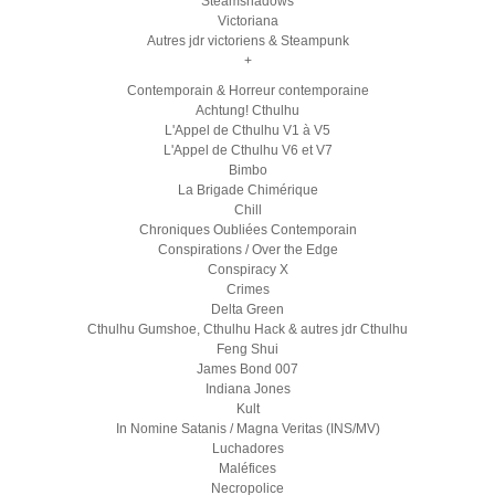
Steamshadows
Victoriana
Autres jdr victoriens & Steampunk
+
Contemporain & Horreur contemporaine
Achtung! Cthulhu
L'Appel de Cthulhu V1 à V5
L'Appel de Cthulhu V6 et V7
Bimbo
La Brigade Chimérique
Chill
Chroniques Oubliées Contemporain
Conspirations / Over the Edge
Conspiracy X
Crimes
Delta Green
Cthulhu Gumshoe, Cthulhu Hack & autres jdr Cthulhu
Feng Shui
James Bond 007
Indiana Jones
Kult
In Nomine Satanis / Magna Veritas (INS/MV)
Luchadores
Maléfices
Necropolice