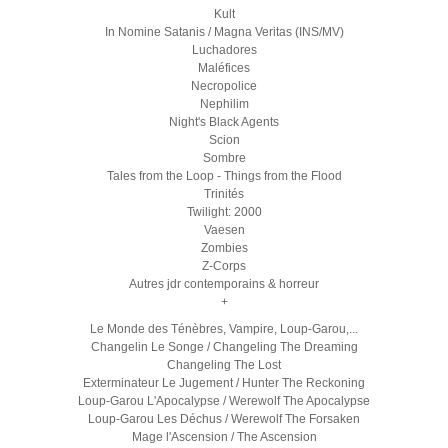
Kult
In Nomine Satanis / Magna Veritas (INS/MV)
Luchadores
Maléfices
Necropolice
Nephilim
Night's Black Agents
Scion
Sombre
Tales from the Loop - Things from the Flood
Trinités
Twilight: 2000
Vaesen
Zombies
Z-Corps
Autres jdr contemporains & horreur
+
Le Monde des Ténèbres, Vampire, Loup-Garou,...
Changelin Le Songe / Changeling The Dreaming
Changeling The Lost
Exterminateur Le Jugement / Hunter The Reckoning
Loup-Garou L'Apocalypse / Werewolf The Apocalypse
Loup-Garou Les Déchus / Werewolf The Forsaken
Mage l'Ascension / The Ascension