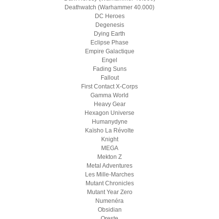
Deathwatch (Warhammer 40.000)
DC Heroes
Degenesis
Dying Earth
Eclipse Phase
Empire Galactique
Engel
Fading Suns
Fallout
First Contact X-Corps
Gamma World
Heavy Gear
Hexagon Universe
Humanydyne
Kaïsho La Révolte
Knight
MEGA
Mekton Z
Metal Adventures
Les Mille-Marches
Mutant Chronicles
Mutant Year Zero
Numenéra
Obsidian
Oreste