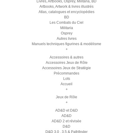
Livres, Artbooks, Osprey, Militaria, BD
Artbooks, Artwork & livres illustrés
Atlas, catalogues et encyclopédies
BD
Les Combats du Ciel
Militaria
Osprey
Autres livres
Manuels techniques figurines & modélisme
+
Accessoires & autres
Accessoires Jeux de Rôle
Accessoires Jeux de Stratégie
Précommandes
Lots
Accueil
+
Jeux de Rôle
+
AD&D et D&D
AD&D
AD&D 2 et révisée
D&D
D&D 3.0 , 3.5 & Pathfinder