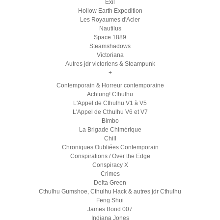
Exil
Hollow Earth Expedition
Les Royaumes d'Acier
Nautilus
Space 1889
Steamshadows
Victoriana
Autres jdr victoriens & Steampunk
+
Contemporain & Horreur contemporaine
Achtung! Cthulhu
L'Appel de Cthulhu V1 à V5
L'Appel de Cthulhu V6 et V7
Bimbo
La Brigade Chimérique
Chill
Chroniques Oubliées Contemporain
Conspirations / Over the Edge
Conspiracy X
Crimes
Delta Green
Cthulhu Gumshoe, Cthulhu Hack & autres jdr Cthulhu
Feng Shui
James Bond 007
Indiana Jones