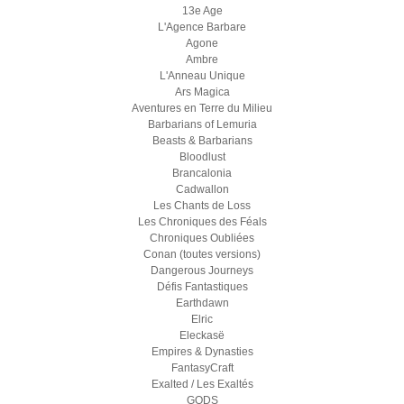
13e Age
L'Agence Barbare
Agone
Ambre
L'Anneau Unique
Ars Magica
Aventures en Terre du Milieu
Barbarians of Lemuria
Beasts & Barbarians
Bloodlust
Brancalonia
Cadwallon
Les Chants de Loss
Les Chroniques des Féals
Chroniques Oubliées
Conan (toutes versions)
Dangerous Journeys
Défis Fantastiques
Earthdawn
Elric
Eleckasë
Empires & Dynasties
FantasyCraft
Exalted / Les Exaltés
GODS