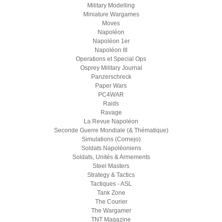
Military Modelling
Miniature Wargames
Moves
Napoléon
Napoléon 1er
Napoléon III
Operations et Special Ops
Osprey Military Journal
Panzerschreck
Paper Wars
PC4WAR
Raids
Ravage
La Revue Napoléon
Seconde Guerre Mondiale (& Thématique)
Simulations (Cornejo)
Soldats Napoléoniens
Soldats, Unités & Armements
Steel Masters
Strategy & Tactics
Tactiques - ASL
Tank Zone
The Courier
The Wargamer
TNT Magazine