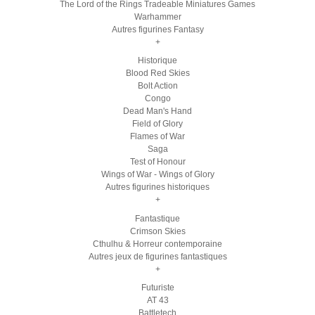
The Lord of the Rings Tradeable Miniatures Games
Warhammer
Autres figurines Fantasy
+
Historique
Blood Red Skies
Bolt Action
Congo
Dead Man's Hand
Field of Glory
Flames of War
Saga
Test of Honour
Wings of War - Wings of Glory
Autres figurines historiques
+
Fantastique
Crimson Skies
Cthulhu & Horreur contemporaine
Autres jeux de figurines fantastiques
+
Futuriste
AT 43
Battletech