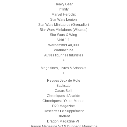
Heavy Gear
Infinity
Marvel Heroclix
Star Wars Legion
Star Wars Miniatures (Grenadier)
Star Wars Miniatures (Wizards)
Star Wars X-Wing
Void 1.1
Warhammer 40,000
Warmachine
Autres figurines futuristes
+
Magazines, Livres & Artbooks
+
Revues Jeux de Rôle
Backstab
Casus Belli
Chroniques d'Altaride
Chroniques d'Outre-Monde
D20 Magazine
Descartes Le Supplément
Di6dent
Dragon Magazine VF
Dragon Magazine VO & Dungeon Magazine