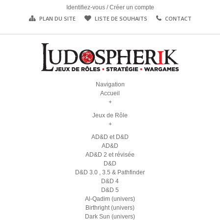
Identifiez-vous
/
Créer un compte
PLAN DU SITE
LISTE DE SOUHAITS
CONTACT
Navigation
Accueil
+
Jeux de Rôle
+
AD&D et D&D
AD&D
AD&D 2 et révisée
D&D
D&D 3.0 , 3.5 & Pathfinder
D&D 4
D&D 5
Al-Qadim (univers)
Birthright (univers)
Dark Sun (univers)