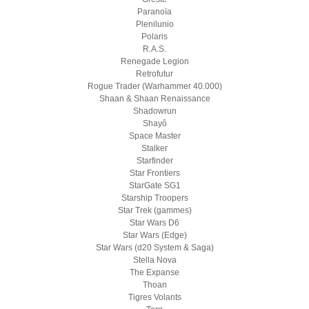
Paranoïa
Plenilunio
Polaris
R.A.S.
Renegade Legion
Retrofutur
Rogue Trader (Warhammer 40.000)
Shaan & Shaan Renaissance
Shadowrun
Shayô
Space Master
Stalker
Starfinder
Star Frontiers
StarGate SG1
Starship Troopers
Star Trek (gammes)
Star Wars D6
Star Wars (Edge)
Star Wars (d20 System & Saga)
Stella Nova
The Expanse
Thoan
Tigres Volants