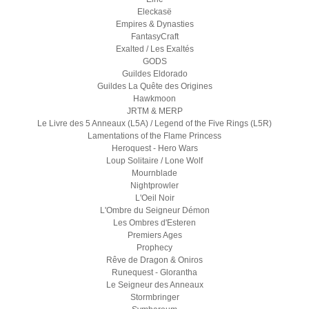
Eleckasë
Empires & Dynasties
FantasyCraft
Exalted / Les Exaltés
GODS
Guildes Eldorado
Guildes La Quête des Origines
Hawkmoon
JRTM & MERP
Le Livre des 5 Anneaux (L5A) / Legend of the Five Rings (L5R)
Lamentations of the Flame Princess
Heroquest - Hero Wars
Loup Solitaire / Lone Wolf
Mournblade
Nightprowler
L'Oeil Noir
L'Ombre du Seigneur Démon
Les Ombres d'Esteren
Premiers Ages
Prophecy
Rêve de Dragon & Oniros
Runequest - Glorantha
Le Seigneur des Anneaux
Stormbringer