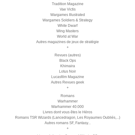
Tradition Magazine
Vae Victis
Wargames Illustrated
Wargames Soldiers & Strategy
White Dwarf
Wing Masters
World at War
Autres magazines de jeux de stratégie
+
Revues (autres)
Black Ops
Khimaira
Lotus Noir
Lucasfilm Magazine
Autres Revues geek
+
Romans
Warhammer
Warhammer 40.000
Livres dont vous êtes le Héros
Romans TSR Wizards (Lancedragon, Les Royaumes Oubliés,...)
Autres romans SF, Fantasy...
+