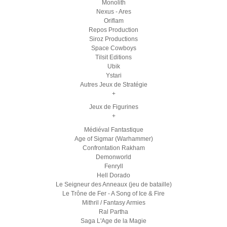
Monolith
Nexus - Ares
Oriflam
Repos Production
Siroz Productions
Space Cowboys
Tilsit Editions
Ubik
Ystari
Autres Jeux de Stratégie
+
Jeux de Figurines
+
Médiéval Fantastique
Age of Sigmar (Warhammer)
Confrontation Rakham
Demonworld
Fenryll
Hell Dorado
Le Seigneur des Anneaux (jeu de bataille)
Le Trône de Fer - A Song of Ice & Fire
Mithril / Fantasy Armies
Ral Partha
Saga L'Age de la Magie