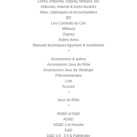
Livres, Artbooks, Osprey, Militaria, BD
Artbooks, Artwork & livres illustrés
Atlas, catalogues et encyclopédies
BD
Les Combats du Ciel
Militaria
Osprey
Autres livres
Manuels techniques figurines & modélisme
+
Accessoires & autres
Accessoires Jeux de Rôle
Accessoires Jeux de Stratégie
Précommandes
Lots
Accueil
+
Jeux de Rôle
+
AD&D et D&D
AD&D
AD&D 2 et révisée
D&D
D&D 3.0 , 3.5 & Pathfinder