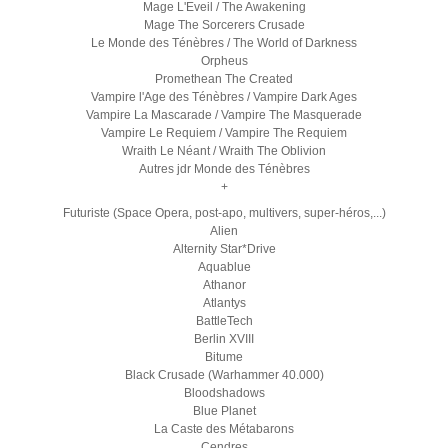
Mage L'Eveil / The Awakening
Mage The Sorcerers Crusade
Le Monde des Ténèbres / The World of Darkness
Orpheus
Promethean The Created
Vampire l'Age des Ténèbres / Vampire Dark Ages
Vampire La Mascarade / Vampire The Masquerade
Vampire Le Requiem / Vampire The Requiem
Wraith Le Néant / Wraith The Oblivion
Autres jdr Monde des Ténèbres
+
Futuriste (Space Opera, post-apo, multivers, super-héros,...)
Alien
Alternity Star*Drive
Aquablue
Athanor
Atlantys
BattleTech
Berlin XVIII
Bitume
Black Crusade (Warhammer 40.000)
Bloodshadows
Blue Planet
La Caste des Métabarons
Cendres