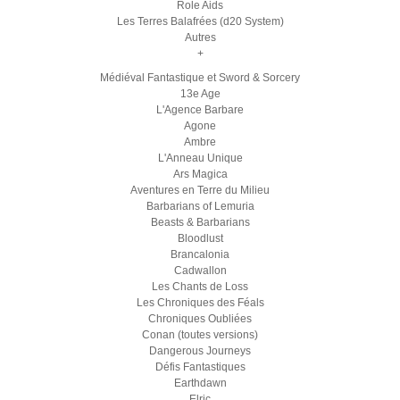
Role Aids
Les Terres Balafrées (d20 System)
Autres
+
Médiéval Fantastique et Sword & Sorcery
13e Age
L'Agence Barbare
Agone
Ambre
L'Anneau Unique
Ars Magica
Aventures en Terre du Milieu
Barbarians of Lemuria
Beasts & Barbarians
Bloodlust
Brancalonia
Cadwallon
Les Chants de Loss
Les Chroniques des Féals
Chroniques Oubliées
Conan (toutes versions)
Dangerous Journeys
Défis Fantastiques
Earthdawn
Elric