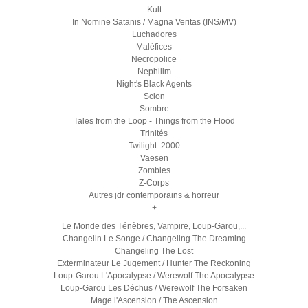
Kult
In Nomine Satanis / Magna Veritas (INS/MV)
Luchadores
Maléfices
Necropolice
Nephilim
Night's Black Agents
Scion
Sombre
Tales from the Loop - Things from the Flood
Trinités
Twilight: 2000
Vaesen
Zombies
Z-Corps
Autres jdr contemporains & horreur
+
Le Monde des Ténèbres, Vampire, Loup-Garou,...
Changelin Le Songe / Changeling The Dreaming
Changeling The Lost
Exterminateur Le Jugement / Hunter The Reckoning
Loup-Garou L'Apocalypse / Werewolf The Apocalypse
Loup-Garou Les Déchus / Werewolf The Forsaken
Mage l'Ascension / The Ascension