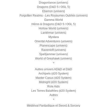
Dragonlance (univers)
Dragons (D&D 5 / OGL 5)
Eberron (univers)
Forgotten Realms - Les Royaumes Oubliés (univers)
Gamma World
Héros & Dragons (D&D 5 / OGL 5)
Hollow World (univers)
Lankhmar (univers)
Mystara
Oriental Adventures (univers)
Planescape (univers)
Ravenloft (univers)
Spelljammer (univers)
World of Greyhawk (univers)
+
Autres univers AD&D et D&D
Archipels (d20 System)
Master Casus (d20 System)
Midnight (d20 System)
Role Aids
Les Terres Balafrées (d20 System)
Autres
+
Médiéval Fantastique et Sword & Sorcery