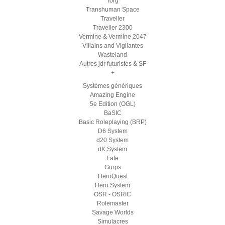
Torg
Transhuman Space
Traveller
Traveller 2300
Vermine & Vermine 2047
Villains and Vigilantes
Wasteland
Autres jdr futuristes & SF
+
Systèmes génériques
Amazing Engine
5e Edition (OGL)
BaSIC
Basic Roleplaying (BRP)
D6 System
d20 System
dK System
Fate
Gurps
HeroQuest
Hero System
OSR - OSRIC
Rolemaster
Savage Worlds
Simulacres