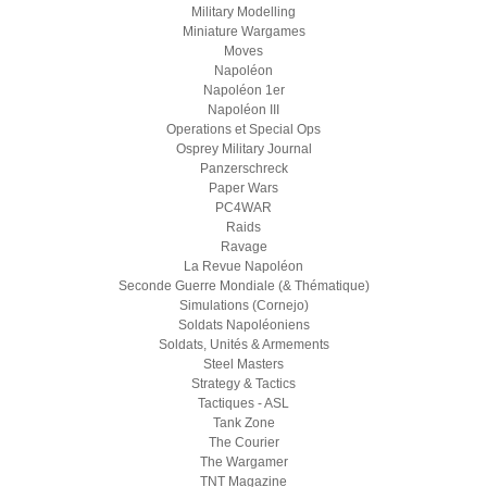
Military Modelling
Miniature Wargames
Moves
Napoléon
Napoléon 1er
Napoléon III
Operations et Special Ops
Osprey Military Journal
Panzerschreck
Paper Wars
PC4WAR
Raids
Ravage
La Revue Napoléon
Seconde Guerre Mondiale (& Thématique)
Simulations (Cornejo)
Soldats Napoléoniens
Soldats, Unités & Armements
Steel Masters
Strategy & Tactics
Tactiques - ASL
Tank Zone
The Courier
The Wargamer
TNT Magazine