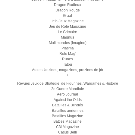
Dragon Radieux
Dragon Rouge
Graal
Info-Jeux Magazine
Jeu de Rôle Magazine
Le Grimoire
Magnus
Multimondes (Imagine)
Plasma
Role Mag'
Runes
Tatou
Autres fanzines, magazines, prozines de jdr
+
Revues Jeux de Stratégie, de Figurines, Wargames & Histoire
2e Guerre Mondiale
Aero Journal
Against the Odds
Batailles & Blindés
Batailles aériennes
Batailles Magazine
Battles Magazine
C3i Magazine
Casus Belli