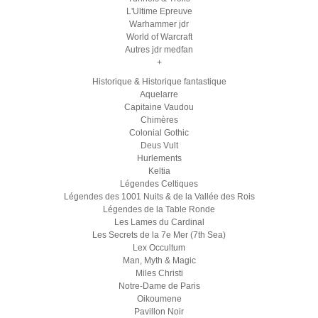
L'Ultime Epreuve
Warhammer jdr
World of Warcraft
Autres jdr medfan
+
Historique & Historique fantastique
Aquelarre
Capitaine Vaudou
Chimères
Colonial Gothic
Deus Vult
Hurlements
Keltia
Légendes Celtiques
Légendes des 1001 Nuits & de la Vallée des Rois
Légendes de la Table Ronde
Les Lames du Cardinal
Les Secrets de la 7e Mer (7th Sea)
Lex Occultum
Man, Myth & Magic
Miles Christi
Notre-Dame de Paris
Oikoumene
Pavillon Noir