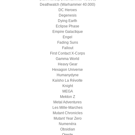
Deathwatch (Warhammer 40.000)
DC Heroes
Degenesis
Dying Earth
Eclipse Phase
Empire Galactique
Engel
Fading Suns
Fallout
First Contact X-Corps
Gamma World
Heavy Gear
Hexagon Universe
Humanydyne
Kaïsho La Révolte
Knight
MEGA
Mekton Z
Metal Adventures
Les Mille-Marches
Mutant Chronicles
Mutant Year Zero
Numenéra
Obsidian
Oreste