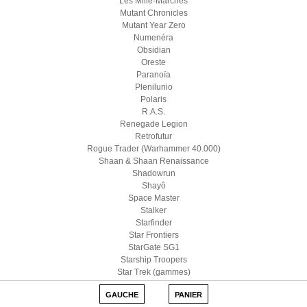
Les Mille-Marches
Mutant Chronicles
Mutant Year Zero
Numenéra
Obsidian
Oreste
Paranoïa
Plenilunio
Polaris
R.A.S.
Renegade Legion
Retrofutur
Rogue Trader (Warhammer 40.000)
Shaan & Shaan Renaissance
Shadowrun
Shayô
Space Master
Stalker
Starfinder
Star Frontiers
StarGate SG1
Starship Troopers
Star Trek (gammes)
Star Wars D6
GAUCHE
PANIER
Star Wars (Edge)