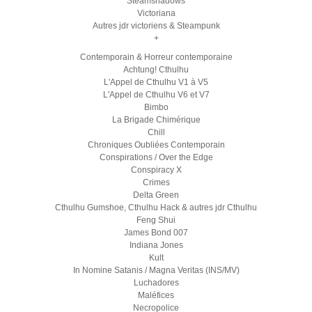
Steamshadows
Victoriana
Autres jdr victoriens & Steampunk
+
Contemporain & Horreur contemporaine
Achtung! Cthulhu
L'Appel de Cthulhu V1 à V5
L'Appel de Cthulhu V6 et V7
Bimbo
La Brigade Chimérique
Chill
Chroniques Oubliées Contemporain
Conspirations / Over the Edge
Conspiracy X
Crimes
Delta Green
Cthulhu Gumshoe, Cthulhu Hack & autres jdr Cthulhu
Feng Shui
James Bond 007
Indiana Jones
Kult
In Nomine Satanis / Magna Veritas (INS/MV)
Luchadores
Maléfices
Necropolice