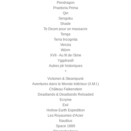
Pendragon
Praetoria Prima
Qin
Sengoku
Shade
Te Deum pour un massacre
Tenga
Terra Incognita
Venzia
Würm
XVII - Au fil de l'âme
Yggdrasill
Autres jdr historiques
+
Victorien & Steampunk
Aventures dans le Monde Intérieur (A.M.I.)
Château Falkenstein
Deadlands & Deadlands Reloaded
Ecryme
Exil
Hollow Earth Expedition
Les Royaumes d'Acier
Nautilus
Space 1889