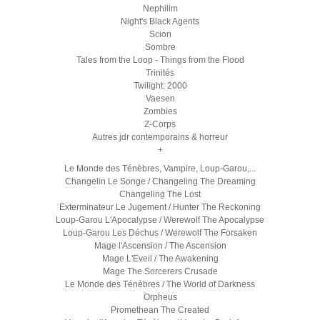
Nephilim
Night's Black Agents
Scion
Sombre
Tales from the Loop - Things from the Flood
Trinités
Twilight: 2000
Vaesen
Zombies
Z-Corps
Autres jdr contemporains & horreur
+
Le Monde des Ténèbres, Vampire, Loup-Garou,...
Changelin Le Songe / Changeling The Dreaming
Changeling The Lost
Exterminateur Le Jugement / Hunter The Reckoning
Loup-Garou L'Apocalypse / Werewolf The Apocalypse
Loup-Garou Les Déchus / Werewolf The Forsaken
Mage l'Ascension / The Ascension
Mage L'Eveil / The Awakening
Mage The Sorcerers Crusade
Le Monde des Ténèbres / The World of Darkness
Orpheus
Promethean The Created