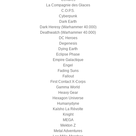
La Compagnie des Glaces
C.O.P.S.
Cyberpunk
Dark Earth
Dark Heresy (Warhammer 40.000)
Deathwatch (Warhammer 40.000)
DC Heroes
Degenesis
Dying Earth
Eclipse Phase
Empire Galactique
Engel
Fading Suns
Fallout
First Contact X-Corps
Gamma World
Heavy Gear
Hexagon Universe
Humanydyne
Kaïsho La Révolte
Knight
MEGA
Mekton Z
Metal Adventures