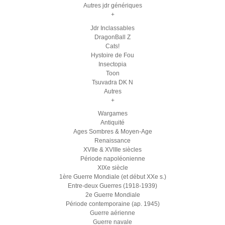
Autres jdr génériques
+
Jdr Inclassables
DragonBall Z
Cats!
Hystoire de Fou
Insectopia
Toon
Tsuvadra DK N
Autres
+
Wargames
Antiquité
Ages Sombres & Moyen-Age
Renaissance
XVIIe & XVIIIe siècles
Période napoléonienne
XIXe siècle
1ère Guerre Mondiale (et début XXe s.)
Entre-deux Guerres (1918-1939)
2e Guerre Mondiale
Période contemporaine (ap. 1945)
Guerre aérienne
Guerre navale