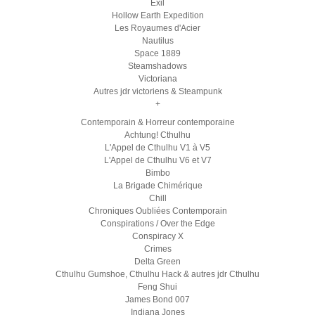
Exil
Hollow Earth Expedition
Les Royaumes d'Acier
Nautilus
Space 1889
Steamshadows
Victoriana
Autres jdr victoriens & Steampunk
+
Contemporain & Horreur contemporaine
Achtung! Cthulhu
L'Appel de Cthulhu V1 à V5
L'Appel de Cthulhu V6 et V7
Bimbo
La Brigade Chimérique
Chill
Chroniques Oubliées Contemporain
Conspirations / Over the Edge
Conspiracy X
Crimes
Delta Green
Cthulhu Gumshoe, Cthulhu Hack & autres jdr Cthulhu
Feng Shui
James Bond 007
Indiana Jones