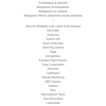
Fantastique & futuriste
Wargames (inclassables)
Wargames en solitaire
Wargames Pièces détachées errata addenda
+
Jeux de Stratégie & de cartes et de plateau
Asmodée
Asyncron
Avalon Hill
Days of Wonder
Devil Pig Games
Edge
Eurogames
Fantasy Flight Games
Fasa Corporation
Filosofia
Gallimard
Games Workshop
GMT Games
Hasbro
Iello
International Team
Jeux Descartes
Ludonaute