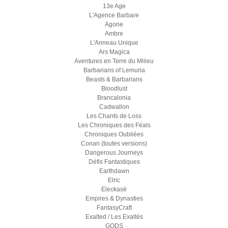
13e Age
L'Agence Barbare
Agone
Ambre
L'Anneau Unique
Ars Magica
Aventures en Terre du Milieu
Barbarians of Lemuria
Beasts & Barbarians
Bloodlust
Brancalonia
Cadwallon
Les Chants de Loss
Les Chroniques des Féals
Chroniques Oubliées
Conan (toutes versions)
Dangerous Journeys
Défis Fantastiques
Earthdawn
Elric
Eleckasë
Empires & Dynasties
FantasyCraft
Exalted / Les Exaltés
GODS