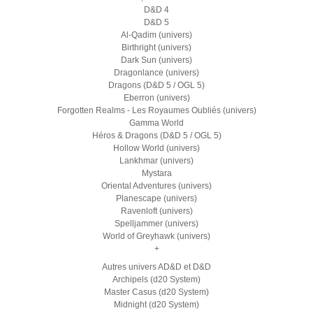
D&D 4
D&D 5
Al-Qadim (univers)
Birthright (univers)
Dark Sun (univers)
Dragonlance (univers)
Dragons (D&D 5 / OGL 5)
Eberron (univers)
Forgotten Realms - Les Royaumes Oubliés (univers)
Gamma World
Héros & Dragons (D&D 5 / OGL 5)
Hollow World (univers)
Lankhmar (univers)
Mystara
Oriental Adventures (univers)
Planescape (univers)
Ravenloft (univers)
Spelljammer (univers)
World of Greyhawk (univers)
+
Autres univers AD&D et D&D
Archipels (d20 System)
Master Casus (d20 System)
Midnight (d20 System)