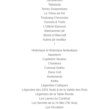
Symbaroum
Talislanta
Terres Suspendues
Le Trône de Fer
Trudvang Chronicles
Tunnels & Trolls
L'Ultime Epreuve
Warhammer jdr
World of Warcraft
Autres jdr medfan
+
Historique & Historique fantastique
Aquelarre
Capitaine Vaudou
Chimères
Colonial Gothic
Deus Vult
Hurlements
Keltia
Légendes Celtiques
Légendes des 1001 Nuits & de la Vallée des Rois
Légendes de la Table Ronde
Les Lames du Cardinal
Les Secrets de la 7e Mer (7th Sea)
Lex Occultum