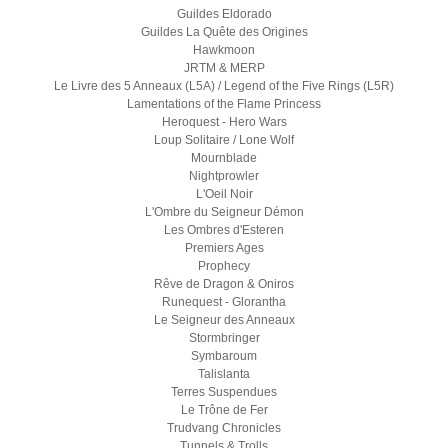
Guildes Eldorado
Guildes La Quête des Origines
Hawkmoon
JRTM & MERP
Le Livre des 5 Anneaux (L5A) / Legend of the Five Rings (L5R)
Lamentations of the Flame Princess
Heroquest - Hero Wars
Loup Solitaire / Lone Wolf
Mournblade
Nightprowler
L'Oeil Noir
L'Ombre du Seigneur Démon
Les Ombres d'Esteren
Premiers Ages
Prophecy
Rêve de Dragon & Oniros
Runequest - Glorantha
Le Seigneur des Anneaux
Stormbringer
Symbaroum
Talislanta
Terres Suspendues
Le Trône de Fer
Trudvang Chronicles
Tunnels & Trolls