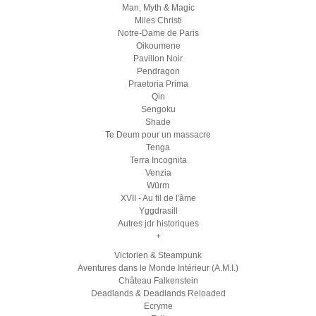
Man, Myth & Magic
Miles Christi
Notre-Dame de Paris
Oikoumene
Pavillon Noir
Pendragon
Praetoria Prima
Qin
Sengoku
Shade
Te Deum pour un massacre
Tenga
Terra Incognita
Venzia
Würm
XVII - Au fil de l'âme
Yggdrasill
Autres jdr historiques
+
Victorien & Steampunk
Aventures dans le Monde Intérieur (A.M.I.)
Château Falkenstein
Deadlands & Deadlands Reloaded
Ecryme