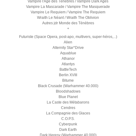
Vampire l'Age des Ténèbres / Vampire Dark Ages
Vampire La Mascarade / Vampire The Masquerade
Vampire Le Requiem / Vampire The Requiem
Wraith Le Néant / Wraith The Oblivion
Autres jdr Monde des Ténèbres
+
Futuriste (Space Opera, post-apo, multivers, super-héros,...)
Alien
Alternity Star*Drive
Aquablue
Athanor
Atlantys
BattleTech
Berlin XVIII
Bitume
Black Crusade (Warhammer 40.000)
Bloodshadows
Blue Planet
La Caste des Métabarons
Cendres
La Compagnie des Glaces
C.O.P.S.
Cyberpunk
Dark Earth
Dark Heresy (Warhammer 40.000)