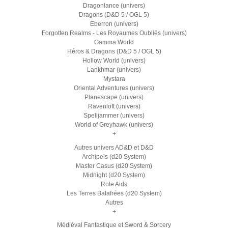
Dragonlance (univers)
Dragons (D&D 5 / OGL 5)
Eberron (univers)
Forgotten Realms - Les Royaumes Oubliés (univers)
Gamma World
Héros & Dragons (D&D 5 / OGL 5)
Hollow World (univers)
Lankhmar (univers)
Mystara
Oriental Adventures (univers)
Planescape (univers)
Ravenloft (univers)
Spelljammer (univers)
World of Greyhawk (univers)
+
Autres univers AD&D et D&D
Archipels (d20 System)
Master Casus (d20 System)
Midnight (d20 System)
Role Aids
Les Terres Balafrées (d20 System)
Autres
+
Médiéval Fantastique et Sword & Sorcery