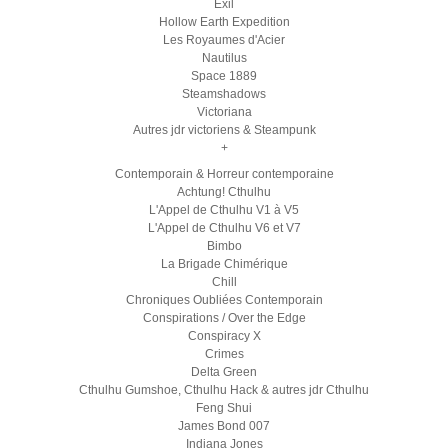
Exil
Hollow Earth Expedition
Les Royaumes d'Acier
Nautilus
Space 1889
Steamshadows
Victoriana
Autres jdr victoriens & Steampunk
+
Contemporain & Horreur contemporaine
Achtung! Cthulhu
L'Appel de Cthulhu V1 à V5
L'Appel de Cthulhu V6 et V7
Bimbo
La Brigade Chimérique
Chill
Chroniques Oubliées Contemporain
Conspirations / Over the Edge
Conspiracy X
Crimes
Delta Green
Cthulhu Gumshoe, Cthulhu Hack & autres jdr Cthulhu
Feng Shui
James Bond 007
Indiana Jones