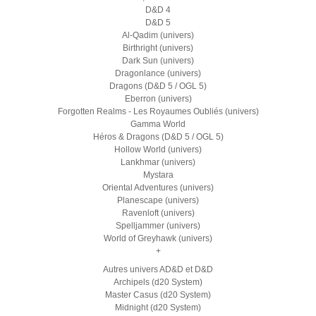
D&D 4
D&D 5
Al-Qadim (univers)
Birthright (univers)
Dark Sun (univers)
Dragonlance (univers)
Dragons (D&D 5 / OGL 5)
Eberron (univers)
Forgotten Realms - Les Royaumes Oubliés (univers)
Gamma World
Héros & Dragons (D&D 5 / OGL 5)
Hollow World (univers)
Lankhmar (univers)
Mystara
Oriental Adventures (univers)
Planescape (univers)
Ravenloft (univers)
Spelljammer (univers)
World of Greyhawk (univers)
+
Autres univers AD&D et D&D
Archipels (d20 System)
Master Casus (d20 System)
Midnight (d20 System)