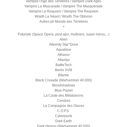
Vampire l'Age des Ténèbres / Vampire Dark Ages
Vampire La Mascarade / Vampire The Masquerade
Vampire Le Requiem / Vampire The Requiem
Wraith Le Néant / Wraith The Oblivion
Autres jdr Monde des Ténèbres
+
Futuriste (Space Opera, post-apo, multivers, super-héros,...)
Alien
Alternity Star*Drive
Aquablue
Athanor
Atlantys
BattleTech
Berlin XVIII
Bitume
Black Crusade (Warhammer 40.000)
Bloodshadows
Blue Planet
La Caste des Métabarons
Cendres
La Compagnie des Glaces
C.O.P.S.
Cyberpunk
Dark Earth
Dark Heresy (Warhammer 40.000)