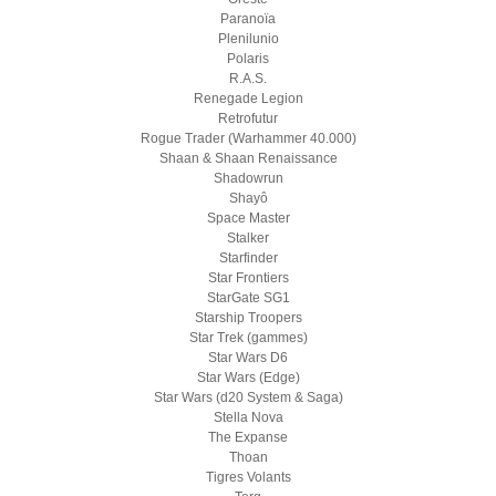
Paranoïa
Plenilunio
Polaris
R.A.S.
Renegade Legion
Retrofutur
Rogue Trader (Warhammer 40.000)
Shaan & Shaan Renaissance
Shadowrun
Shayô
Space Master
Stalker
Starfinder
Star Frontiers
StarGate SG1
Starship Troopers
Star Trek (gammes)
Star Wars D6
Star Wars (Edge)
Star Wars (d20 System & Saga)
Stella Nova
The Expanse
Thoan
Tigres Volants