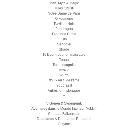
Man, Myth & Magic
Miles Christi
Notre-Dame de Paris
Oikoumene
Pavillon Noir
Pendragon
Praetoria Prima
Qin
Sengoku
Shade
Te Deum pour un massacre
Tenga
Terra Incognita
Venzia
Würm
XVII - Au fil de l'âme
Yggdrasill
Autres jdr historiques
+
Victorien & Steampunk
Aventures dans le Monde Intérieur (A.M.I.)
Château Falkenstein
Deadlands & Deadlands Reloaded
Ecryme