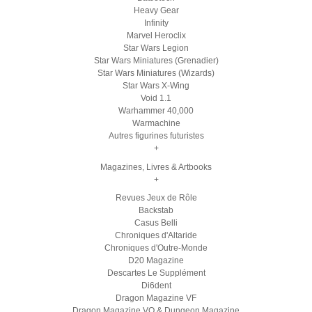
Heavy Gear
Infinity
Marvel Heroclix
Star Wars Legion
Star Wars Miniatures (Grenadier)
Star Wars Miniatures (Wizards)
Star Wars X-Wing
Void 1.1
Warhammer 40,000
Warmachine
Autres figurines futuristes
+
Magazines, Livres & Artbooks
+
Revues Jeux de Rôle
Backstab
Casus Belli
Chroniques d'Altaride
Chroniques d'Outre-Monde
D20 Magazine
Descartes Le Supplément
Di6dent
Dragon Magazine VF
Dragon Magazine VO & Dungeon Magazine