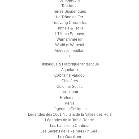
Symbaroum
Talislanta
Terres Suspendues
Le Trône de Fer
Trudvang Chronicles
Tunnels & Trolls
L'Ultime Epreuve
Warhammer jdr
World of Warcraft
Autres jdr medfan
+
Historique & Historique fantastique
Aquelarre
Capitaine Vaudou
Chimères
Colonial Gothic
Deus Vult
Hurlements
Keltia
Légendes Celtiques
Légendes des 1001 Nuits & de la Vallée des Rois
Légendes de la Table Ronde
Les Lames du Cardinal
Les Secrets de la 7e Mer (7th Sea)
Lex Occultum