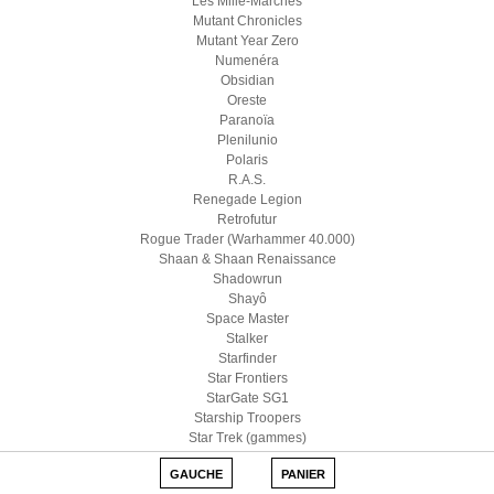
Les Mille-Marches
Mutant Chronicles
Mutant Year Zero
Numenéra
Obsidian
Oreste
Paranoïa
Plenilunio
Polaris
R.A.S.
Renegade Legion
Retrofutur
Rogue Trader (Warhammer 40.000)
Shaan & Shaan Renaissance
Shadowrun
Shayô
Space Master
Stalker
Starfinder
Star Frontiers
StarGate SG1
Starship Troopers
Star Trek (gammes)
Star Wars D6
GAUCHE
PANIER
Star Wars (Edge)