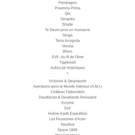
Pendragon
Praetoria Prima
Qin
Sengoku
Shade
Te Deum pour un massacre
Tenga
Terra Incognita
Venzia
Würm
XVII - Au fil de l'âme
Yggdrasill
Autres jdr historiques
+
Victorien & Steampunk
Aventures dans le Monde Intérieur (A.M.I.)
Château Falkenstein
Deadlands & Deadlands Reloaded
Ecryme
Exil
Hollow Earth Expedition
Les Royaumes d'Acier
Nautilus
Space 1889