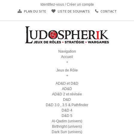
Identifiez-vous
/
Créer un compte
PLAN DU SITE
LISTE DE SOUHAITS
CONTACT
Navigation
Accueil
+
Jeux de Rôle
+
AD&D et D&D
AD&D
AD&D 2 et révisée
D&D
D&D 3.0 , 3.5 & Pathfinder
D&D 4
D&D 5
Al-Qadim (univers)
Birthright (univers)
Dark Sun (univers)