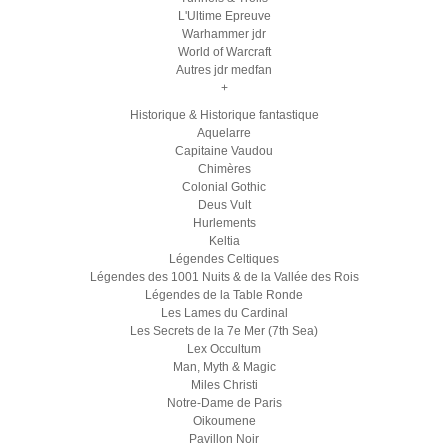
L'Ultime Epreuve
Warhammer jdr
World of Warcraft
Autres jdr medfan
+
Historique & Historique fantastique
Aquelarre
Capitaine Vaudou
Chimères
Colonial Gothic
Deus Vult
Hurlements
Keltia
Légendes Celtiques
Légendes des 1001 Nuits & de la Vallée des Rois
Légendes de la Table Ronde
Les Lames du Cardinal
Les Secrets de la 7e Mer (7th Sea)
Lex Occultum
Man, Myth & Magic
Miles Christi
Notre-Dame de Paris
Oikoumene
Pavillon Noir