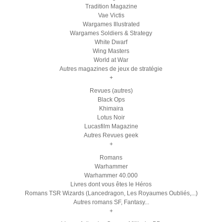
Tradition Magazine
Vae Victis
Wargames Illustrated
Wargames Soldiers & Strategy
White Dwarf
Wing Masters
World at War
Autres magazines de jeux de stratégie
+
Revues (autres)
Black Ops
Khimaira
Lotus Noir
Lucasfilm Magazine
Autres Revues geek
+
Romans
Warhammer
Warhammer 40.000
Livres dont vous êtes le Héros
Romans TSR Wizards (Lancedragon, Les Royaumes Oubliés,...)
Autres romans SF, Fantasy...
+