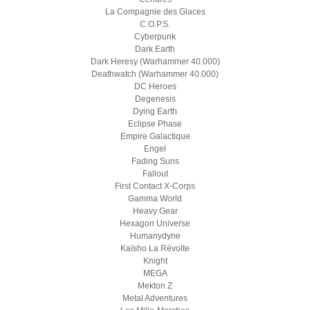
La Compagnie des Glaces
C.O.P.S.
Cyberpunk
Dark Earth
Dark Heresy (Warhammer 40.000)
Deathwatch (Warhammer 40.000)
DC Heroes
Degenesis
Dying Earth
Eclipse Phase
Empire Galactique
Engel
Fading Suns
Fallout
First Contact X-Corps
Gamma World
Heavy Gear
Hexagon Universe
Humanydyne
Kaïsho La Révolte
Knight
MEGA
Mekton Z
Metal Adventures