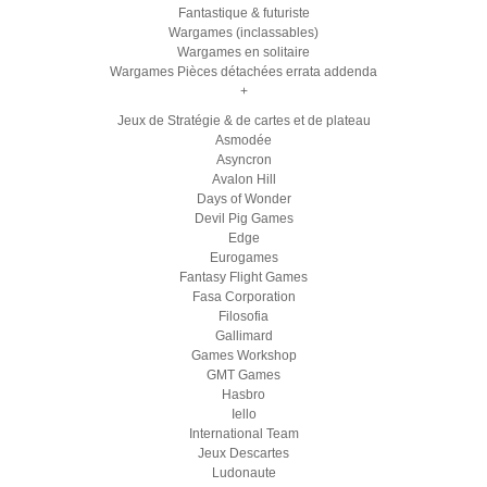
Fantastique & futuriste
Wargames (inclassables)
Wargames en solitaire
Wargames Pièces détachées errata addenda
+
Jeux de Stratégie & de cartes et de plateau
Asmodée
Asyncron
Avalon Hill
Days of Wonder
Devil Pig Games
Edge
Eurogames
Fantasy Flight Games
Fasa Corporation
Filosofia
Gallimard
Games Workshop
GMT Games
Hasbro
Iello
International Team
Jeux Descartes
Ludonaute