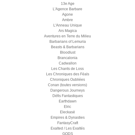
13e Age
L'Agence Barbare
Agone
Ambre
L'Anneau Unique
Ars Magica
Aventures en Terre du Milieu
Barbarians of Lemuria
Beasts & Barbarians
Bloodlust
Brancalonia
Cadwallon
Les Chants de Loss
Les Chroniques des Féals
Chroniques Oubliées
Conan (toutes versions)
Dangerous Journeys
Défis Fantastiques
Earthdawn
Elric
Eleckasë
Empires & Dynasties
FantasyCraft
Exalted / Les Exaltés
GODS