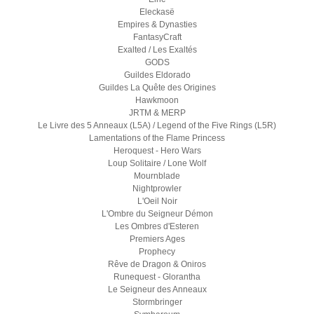
Eleckasë
Empires & Dynasties
FantasyCraft
Exalted / Les Exaltés
GODS
Guildes Eldorado
Guildes La Quête des Origines
Hawkmoon
JRTM & MERP
Le Livre des 5 Anneaux (L5A) / Legend of the Five Rings (L5R)
Lamentations of the Flame Princess
Heroquest - Hero Wars
Loup Solitaire / Lone Wolf
Mournblade
Nightprowler
L'Oeil Noir
L'Ombre du Seigneur Démon
Les Ombres d'Esteren
Premiers Ages
Prophecy
Rêve de Dragon & Oniros
Runequest - Glorantha
Le Seigneur des Anneaux
Stormbringer