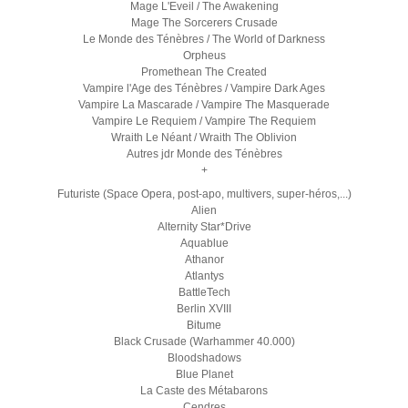
Mage L'Eveil / The Awakening
Mage The Sorcerers Crusade
Le Monde des Ténèbres / The World of Darkness
Orpheus
Promethean The Created
Vampire l'Age des Ténèbres / Vampire Dark Ages
Vampire La Mascarade / Vampire The Masquerade
Vampire Le Requiem / Vampire The Requiem
Wraith Le Néant / Wraith The Oblivion
Autres jdr Monde des Ténèbres
+
Futuriste (Space Opera, post-apo, multivers, super-héros,...)
Alien
Alternity Star*Drive
Aquablue
Athanor
Atlantys
BattleTech
Berlin XVIII
Bitume
Black Crusade (Warhammer 40.000)
Bloodshadows
Blue Planet
La Caste des Métabarons
Cendres