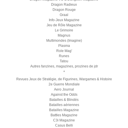
Dragon Radieux
Dragon Rouge
Graal
Info-Jeux Magazine
Jeu de Rôle Magazine
Le Grimoire
Magnus
Multimondes (Imagine)
Plasma
Role Mag'
Runes
Tatou
Autres fanzines, magazines, prozines de jdr
+
Revues Jeux de Stratégie, de Figurines, Wargames & Histoire
2e Guerre Mondiale
Aero Journal
Against the Odds
Batailles & Blindés
Batailles aériennes
Batailles Magazine
Battles Magazine
C3i Magazine
Casus Belli