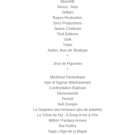
Monolith
Nexus - Ares
Oriflam
Repos Production
Siroz Productions
Space Cowboys
Tilsit Editions
Ubik
Ystari
Autres Jeux de Stratégie
+
Jeux de Figurines
+
Médiéval Fantastique
Age of Sigmar (Warhammer)
Confrontation Rakham
Demonworld
Fenryll
Hell Dorado
Le Seigneur des Anneaux (jeu de bataille)
Le Trône de Fer - A Song of Ice & Fire
Mithril / Fantasy Armies
Ral Partha
Saga L'Age de la Magie