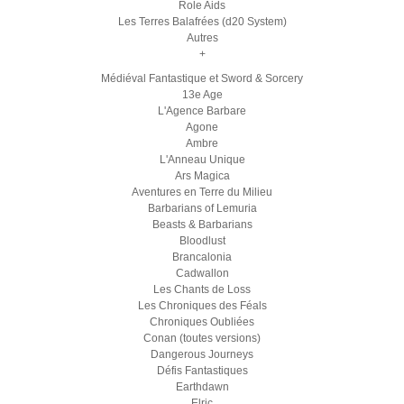
Role Aids
Les Terres Balafrées (d20 System)
Autres
+
Médiéval Fantastique et Sword & Sorcery
13e Age
L'Agence Barbare
Agone
Ambre
L'Anneau Unique
Ars Magica
Aventures en Terre du Milieu
Barbarians of Lemuria
Beasts & Barbarians
Bloodlust
Brancalonia
Cadwallon
Les Chants de Loss
Les Chroniques des Féals
Chroniques Oubliées
Conan (toutes versions)
Dangerous Journeys
Défis Fantastiques
Earthdawn
Elric