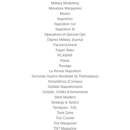
Military Modelling
Miniature Wargames
Moves
Napoléon
Napoléon 1er
Napoléon III
Operations et Special Ops
Osprey Military Journal
Panzerschreck
Paper Wars
PC4WAR
Raids
Ravage
La Revue Napoléon
Seconde Guerre Mondiale (& Thématique)
Simulations (Cornejo)
Soldats Napoléoniens
Soldats, Unités & Armements
Steel Masters
Strategy & Tactics
Tactiques - ASL
Tank Zone
The Courier
The Wargamer
TNT Magazine