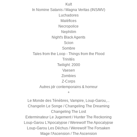
Kult
In Nomine Satanis / Magna Veritas (INS/MV)
Luchadores
Maléfices
Necropolice
Nephilim
Night's Black Agents
Scion
Sombre
Tales from the Loop - Things from the Flood
Trinités
Twilight: 2000
Vaesen
Zombies
Z-Corps
Autres jdr contemporains & horreur
+
Le Monde des Ténèbres, Vampire, Loup-Garou,...
Changelin Le Songe / Changeling The Dreaming
Changeling The Lost
Exterminateur Le Jugement / Hunter The Reckoning
Loup-Garou L'Apocalypse / Werewolf The Apocalypse
Loup-Garou Les Déchus / Werewolf The Forsaken
Mage l'Ascension / The Ascension