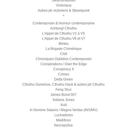
Steamshadows
Victoriana
Autres jdr victoriens & Steampunk
+
Contemporain & Horreur contemporaine
Achtung! Cthulhu
L'Appel de Cthulhu V1 à V5
L'Appel de Cthulhu V6 et V7
Bimbo
La Brigade Chimérique
Chill
Chroniques Oubliées Contemporain
Conspirations / Over the Edge
Conspiracy X
Crimes
Delta Green
Cthulhu Gumshoe, Cthulhu Hack & autres jdr Cthulhu
Feng Shui
James Bond 007
Indiana Jones
Kult
In Nomine Satanis / Magna Veritas (INS/MV)
Luchadores
Maléfices
Necropolice