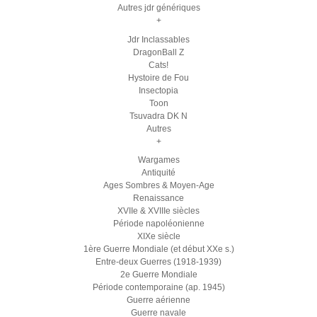
Autres jdr génériques
+
Jdr Inclassables
DragonBall Z
Cats!
Hystoire de Fou
Insectopia
Toon
Tsuvadra DK N
Autres
+
Wargames
Antiquité
Ages Sombres & Moyen-Age
Renaissance
XVIIe & XVIIIe siècles
Période napoléonienne
XIXe siècle
1ère Guerre Mondiale (et début XXe s.)
Entre-deux Guerres (1918-1939)
2e Guerre Mondiale
Période contemporaine (ap. 1945)
Guerre aérienne
Guerre navale