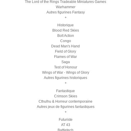
The Lord of the Rings Tradeable Miniatures Games
Warhammer
Autres figurines Fantasy
+
Historique
Blood Red Skies
Bolt Action
Congo
Dead Man's Hand
Field of Glory
Flames of War
Saga
Test of Honour
Wings of War - Wings of Glory
Autres figurines historiques
+
Fantastique
Crimson Skies
Cthulhu & Horreur contemporaine
Autres jeux de figurines fantastiques
+
Futuriste
AT 43
Battletech