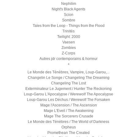
Nephilim
Night's Black Agents
Scion
Sombre
Tales from the Loop - Things from the Flood
Trinités
Twilight: 2000
Vaesen
Zombies
Z-Corps
Autres jdr contemporains & horreur
+
Le Monde des Ténèbres, Vampire, Loup-Garou,...
Changelin Le Songe / Changeling The Dreaming
Changeling The Lost
Exterminateur Le Jugement / Hunter The Reckoning
Loup-Garou L'Apocalypse / Werewolf The Apocalypse
Loup-Garou Les Déchus / Werewolf The Forsaken
Mage l'Ascension / The Ascension
Mage L'Eveil / The Awakening
Mage The Sorcerers Crusade
Le Monde des Ténèbres / The World of Darkness
Orpheus
Promethean The Created