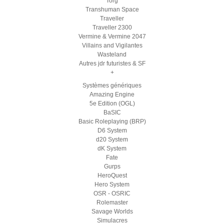
Torg
Transhuman Space
Traveller
Traveller 2300
Vermine & Vermine 2047
Villains and Vigilantes
Wasteland
Autres jdr futuristes & SF
+
Systèmes génériques
Amazing Engine
5e Edition (OGL)
BaSIC
Basic Roleplaying (BRP)
D6 System
d20 System
dK System
Fate
Gurps
HeroQuest
Hero System
OSR - OSRIC
Rolemaster
Savage Worlds
Simulacres