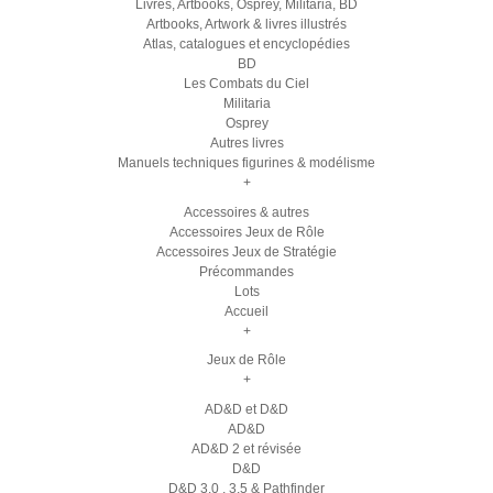
Livres, Artbooks, Osprey, Militaria, BD
Artbooks, Artwork & livres illustrés
Atlas, catalogues et encyclopédies
BD
Les Combats du Ciel
Militaria
Osprey
Autres livres
Manuels techniques figurines & modélisme
+
Accessoires & autres
Accessoires Jeux de Rôle
Accessoires Jeux de Stratégie
Précommandes
Lots
Accueil
+
Jeux de Rôle
+
AD&D et D&D
AD&D
AD&D 2 et révisée
D&D
D&D 3.0 , 3.5 & Pathfinder