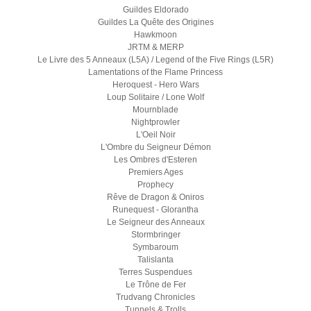
Guildes Eldorado
Guildes La Quête des Origines
Hawkmoon
JRTM & MERP
Le Livre des 5 Anneaux (L5A) / Legend of the Five Rings (L5R)
Lamentations of the Flame Princess
Heroquest - Hero Wars
Loup Solitaire / Lone Wolf
Mournblade
Nightprowler
L'Oeil Noir
L'Ombre du Seigneur Démon
Les Ombres d'Esteren
Premiers Ages
Prophecy
Rêve de Dragon & Oniros
Runequest - Glorantha
Le Seigneur des Anneaux
Stormbringer
Symbaroum
Talislanta
Terres Suspendues
Le Trône de Fer
Trudvang Chronicles
Tunnels & Trolls