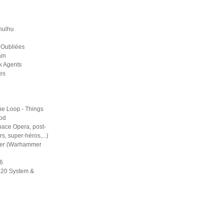
hulhu
 Oubliées
in
k Agents
es
he Loop - Things
ood
pace Opera, post-
rs, super-héros,...)
er (Warhammer
6
d20 System &