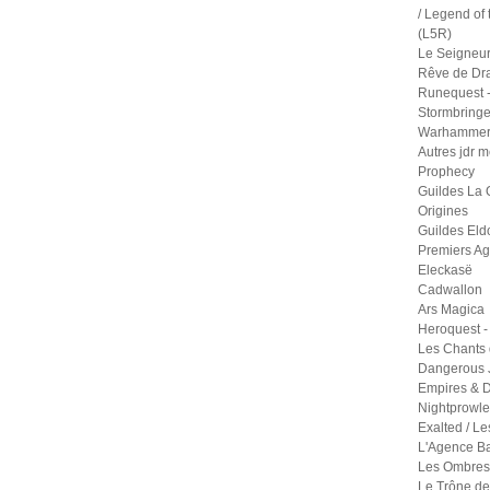
/ Legend of 
(L5R)
Le Seigneu
Rêve de Dr
Runequest -
Stormbringe
Warhammer 
Autres jdr 
Prophecy
Guildes La 
Origines
Guildes Eld
Premiers A
Eleckasë
Cadwallon
Ars Magica
Heroquest -
Les Chants 
Dangerous 
Empires & D
Nightprowle
Exalted / Le
L'Agence B
Les Ombres 
Le Trône de