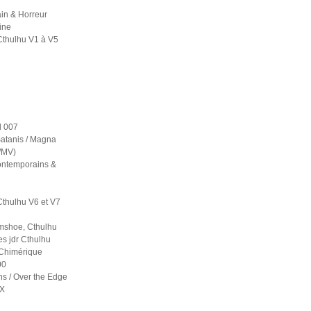
in & Horreur
ine
Cthulhu V1 à V5
 007
atanis / Magna
S/MV)
contemporains &
Cthulhu V6 et V7
mshoe, Cthulhu
es jdr Cthulhu
 Chimérique
00
ns / Over the Edge
 X