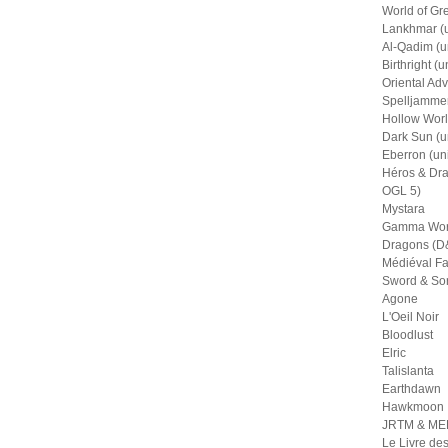
World of Gr
Lankhmar (u
Al-Qadim (u
Birthright (u
Oriental Adv
Spelljammer
Hollow Worl
Dark Sun (u
Eberron (un
Héros & Dra
OGL 5)
Mystara
Gamma Wor
Dragons (D&
Médiéval Fa
Sword & So
Agone
L'Oeil Noir
Bloodlust
Elric
Talislanta
Earthdawn
Hawkmoon
JRTM & M
Le Livre de