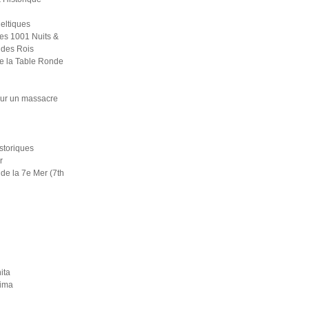
eltiques
es 1001 Nuits &
 des Rois
e la Table Ronde
ur un massacre
i
istoriques
r
de la 7e Mer (7th
ita
rima