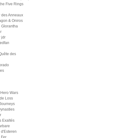
the Five Rings
r des Anneaux
agon & Oniros
 Glorantha
r
jdr
medfan
Quête des
orado
ges
 Hero Wars
de Loss
Journeys
ynasties
r
s Exaltés
arbare
d'Esteren
 Fer