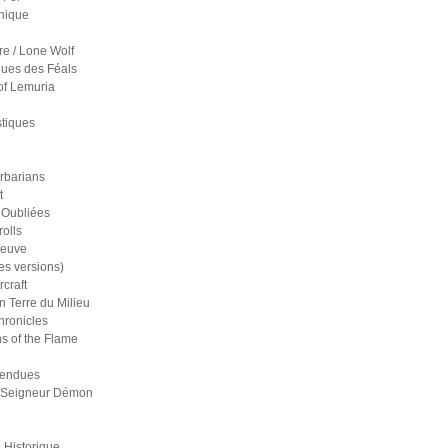
nique
re / Lone Wolf
ues des Féals
of Lemuria
stiques
rbarians
t
 Oubliées
olls
reuve
es versions)
craft
n Terre du Milieu
ronicles
s of the Flame
pendues
 Seigneur Démon
 Historique