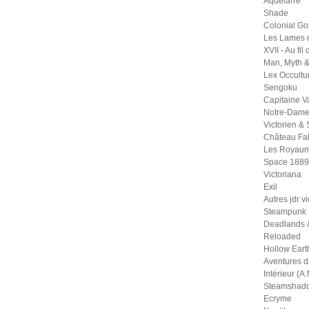
Aquelarre
Shade
Colonial Go
Les Lames 
XVII - Au fil
Man, Myth 
Lex Occult
Sengoku
Capitaine 
Notre-Dame
Victorien &
Château Fal
Les Royaum
Space 1889
Victoriana
Exil
Autres jdr v
Steampunk
Deadlands 
Reloaded
Hollow Eart
Aventures 
Intérieur (A.
Steamshad
Ecryme