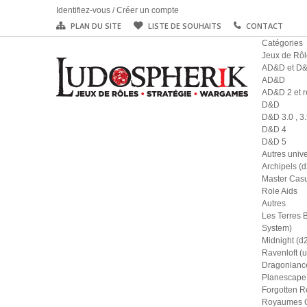
Identifiez-vous
/
Créer un compte
PLAN DU SITE
LISTE DE SOUHAITS
CONTACT
Catégories
Jeux de Rôl
AD&D et D
AD&D
AD&D 2 et r
D&D
D&D 3.0 , 3.
D&D 4
D&D 5
Autres univ
Archipels (
Master Casu
Role Aids
Autres
Les Terres 
System)
Midnight (d
Ravenloft (u
Dragonlance
Planescape 
Forgotten R
Royaumes Ou