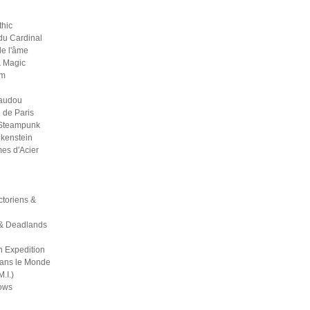
thic
du Cardinal
 de l'âme
& Magic
um
Vaudou
 de Paris
 Steampunk
kenstein
es d'Acier
ictoriens &
& Deadlands
h Expedition
dans le Monde
M.I.)
ows