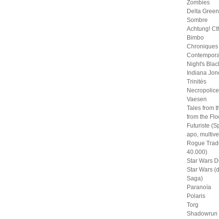
Zombies
Delta Green
Sombre
Achtung! Ct
Bimbo
Chroniques
Contempora
Night's Blac
Indiana Jon
Trinités
Necropolice
Vaesen
Tales from t
from the Fl
Futuriste (S
apo, multive
Rogue Trad
40.000)
Star Wars D
Star Wars (
Saga)
Paranoïa
Polaris
Torg
Shadowrun