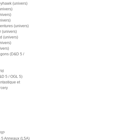
eyhawk (univers)
nivers)
nivers)
nivers)
entures (univers)
 (univers)
d (univers)
nivers)
ivers)
gons (D&D 5 /
ld
D 5 / OGL 5)
ntastique et
rcery
ERP
s 5 Anneaux (L5A)