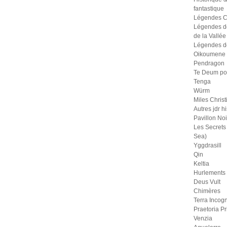
fantastique
Légendes C
Légendes d
de la Vallée
Légendes d
Oikoumene
Pendragon
Te Deum po
Tenga
Würm
Miles Christ
Autres jdr h
Pavillon Noi
Les Secrets 
Sea)
Yggdrasill
Qin
Keltia
Hurlements
Deus Vult
Chimères
Terra Incogn
Praetoria P
Venzia