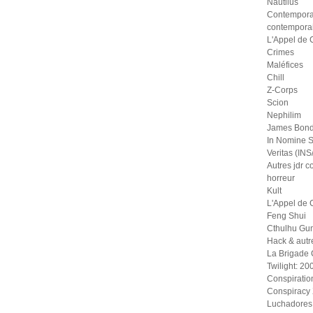
Nautilus
Contempora
contempora
L'Appel de 
Crimes
Maléfices
Chill
Z-Corps
Scion
Nephilim
James Bond
In Nomine S
Veritas (IN
Autres jdr 
horreur
Kult
L'Appel de 
Feng Shui
Cthulhu Gu
Hack & autr
La Brigade
Twilight: 20
Conspiratio
Conspiracy
Luchadores