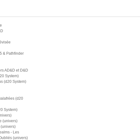
e
&D
évisée
5 & Pathfinder
ers AD&D et D&D
d20 System)
s (d20 System)
Balafrées (d20
20 System)
nivers)
 (univers)
(univers)
ealms - Les
bliés (univers)