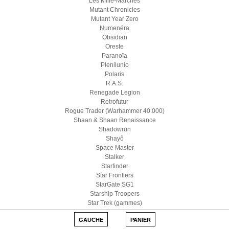
Les Mille-Marches
Mutant Chronicles
Mutant Year Zero
Numenéra
Obsidian
Oreste
Paranoïa
Plenilunio
Polaris
R.A.S.
Renegade Legion
Retrofutur
Rogue Trader (Warhammer 40.000)
Shaan & Shaan Renaissance
Shadowrun
Shayô
Space Master
Stalker
Starfinder
Star Frontiers
StarGate SG1
Starship Troopers
Star Trek (gammes)
Star Wars D6
GAUCHE
PANIER
Star Wars (Edge)