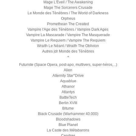
Mage L'Eveil / The Awakening
Mage The Sorcerers Crusade
Le Monde des Ténèbres / The World of Darkness
Orpheus
Promethean The Created
Vampire l'Age des Ténèbres / Vampire Dark Ages
Vampire La Mascarade / Vampire The Masquerade
Vampire Le Requiem / Vampire The Requiem
Wraith Le Néant / Wraith The Oblivion
Autres jdr Monde des Ténèbres
+
Futuriste (Space Opera, post-apo, multivers, super-héros,...)
Alien
Alternity Star*Drive
Aquablue
Athanor
Atlantys
BattleTech
Berlin XVIII
Bitume
Black Crusade (Warhammer 40.000)
Bloodshadows
Blue Planet
La Caste des Métabarons
Cendres