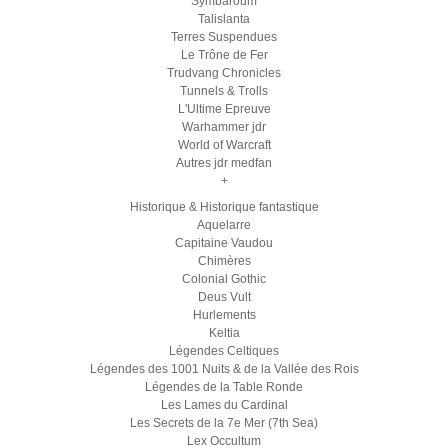
Symbaroum
Talislanta
Terres Suspendues
Le Trône de Fer
Trudvang Chronicles
Tunnels & Trolls
L'Ultime Epreuve
Warhammer jdr
World of Warcraft
Autres jdr medfan
+
Historique & Historique fantastique
Aquelarre
Capitaine Vaudou
Chimères
Colonial Gothic
Deus Vult
Hurlements
Keltia
Légendes Celtiques
Légendes des 1001 Nuits & de la Vallée des Rois
Légendes de la Table Ronde
Les Lames du Cardinal
Les Secrets de la 7e Mer (7th Sea)
Lex Occultum