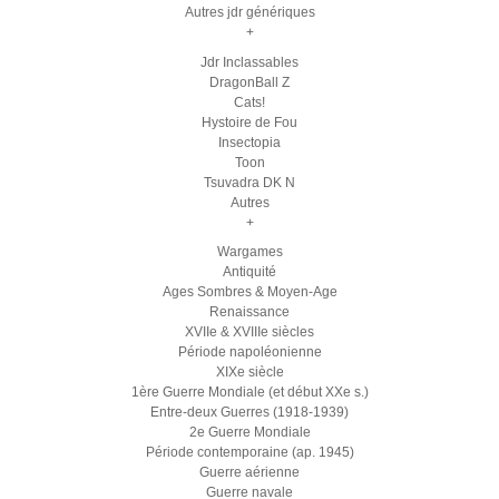
Autres jdr génériques
+
Jdr Inclassables
DragonBall Z
Cats!
Hystoire de Fou
Insectopia
Toon
Tsuvadra DK N
Autres
+
Wargames
Antiquité
Ages Sombres & Moyen-Age
Renaissance
XVIIe & XVIIIe siècles
Période napoléonienne
XIXe siècle
1ère Guerre Mondiale (et début XXe s.)
Entre-deux Guerres (1918-1939)
2e Guerre Mondiale
Période contemporaine (ap. 1945)
Guerre aérienne
Guerre navale