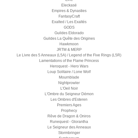
Eleckasë
Empires & Dynasties
FantasyCraft
Exalted / Les Exaltés
GODS
Guildes Eldorado
Guildes La Quête des Origines
Hawkmoon
JRTM & MERP
Le Livre des 5 Anneaux (L5A) / Legend of the Five Rings (L5R)
Lamentations of the Flame Princess
Heroquest - Hero Wars
Loup Solitaire / Lone Wolf
Mournblade
Nightprowler
L'Oeil Noir
L'Ombre du Seigneur Démon
Les Ombres d'Esteren
Premiers Ages
Prophecy
Rêve de Dragon & Oniros
Runequest - Glorantha
Le Seigneur des Anneaux
Stormbringer