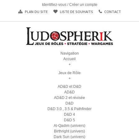
Identifiez-vous
/
Créer un compte
PLAN DU SITE
LISTE DE SOUHAITS
CONTACT
Navigation
Accueil
+
Jeux de Rôle
+
AD&D et D&D
AD&D
AD&D 2 et révisée
D&D
D&D 3.0 , 3.5 & Pathfinder
D&D 4
D&D 5
Al-Qadim (univers)
Birthright (univers)
Dark Sun (univers)