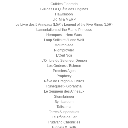
Guildes Eldorado
Guildes La Quête des Origines
Hawkmoon
JRTM & MERP
Le Livre des 5 Anneaux (L5A) / Legend of the Five Rings (L5R)
Lamentations of the Flame Princess
Heroquest - Hero Wars
Loup Solitaire / Lone Wolf
Mournblade
Nightprowler
L'Oeil Noir
L'Ombre du Seigneur Démon
Les Ombres d'Esteren
Premiers Ages
Prophecy
Rêve de Dragon & Oniros
Runequest - Glorantha
Le Seigneur des Anneaux
Stormbringer
Symbaroum
Talislanta
Terres Suspendues
Le Trône de Fer
Trudvang Chronicles
Tunnels & Trolls