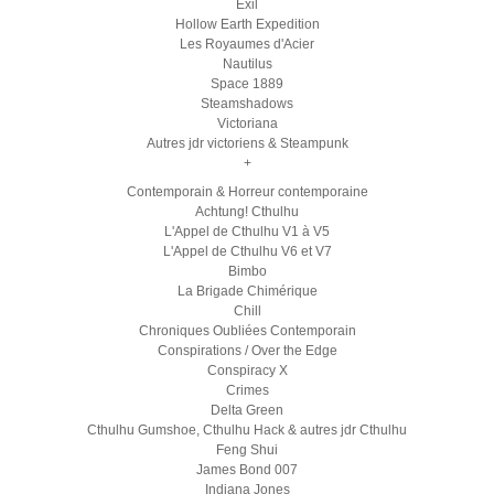
Exil
Hollow Earth Expedition
Les Royaumes d'Acier
Nautilus
Space 1889
Steamshadows
Victoriana
Autres jdr victoriens & Steampunk
+
Contemporain & Horreur contemporaine
Achtung! Cthulhu
L'Appel de Cthulhu V1 à V5
L'Appel de Cthulhu V6 et V7
Bimbo
La Brigade Chimérique
Chill
Chroniques Oubliées Contemporain
Conspirations / Over the Edge
Conspiracy X
Crimes
Delta Green
Cthulhu Gumshoe, Cthulhu Hack & autres jdr Cthulhu
Feng Shui
James Bond 007
Indiana Jones