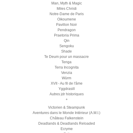
Man, Myth & Magic
Miles Christi
Notre-Dame de Paris
Oikoumene
Pavillon Noir
Pendragon
Praetoria Prima
Qin
Sengoku
Shade
Te Deum pour un massacre
Tenga
Terra Incognita
Venzia
Würm
XVII - Au fil de l'âme
Yggdrasill
Autres jdr historiques
+
Victorien & Steampunk
Aventures dans le Monde Intérieur (A.M.I.)
Château Falkenstein
Deadlands & Deadlands Reloaded
Ecryme