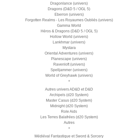
Dragonlance (univers)
Dragons (D&D 5 / OGL 5)
Eberron (univers)
Forgotten Realms - Les Royaumes Oubliés (univers)
Gamma World
Héros & Dragons (D&D 5 / OGL 5)
Hollow World (univers)
Lankhmar (univers)
Mystara
Oriental Adventures (univers)
Planescape (univers)
Ravenloft (univers)
Spelljammer (univers)
World of Greyhawk (univers)
+
Autres univers AD&D et D&D
Archipels (d20 System)
Master Casus (d20 System)
Midnight (d20 System)
Role Aids
Les Terres Balafrées (d20 System)
Autres
+
Médiéval Fantastique et Sword & Sorcery