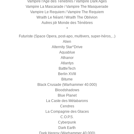
Vampire l'Age des Ténèbres / Vampire Dark Ages
Vampire La Mascarade / Vampire The Masquerade
Vampire Le Requiem / Vampire The Requiem
Wraith Le Néant / Wraith The Oblivion
Autres jdr Monde des Ténèbres
+
Futuriste (Space Opera, post-apo, multivers, super-héros,...)
Alien
Alternity Star*Drive
Aquablue
Athanor
Atlantys
BattleTech
Berlin XVIII
Bitume
Black Crusade (Warhammer 40.000)
Bloodshadows
Blue Planet
La Caste des Métabarons
Cendres
La Compagnie des Glaces
C.O.P.S.
Cyberpunk
Dark Earth
Dark Heresy (Warhammer 40.000)