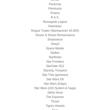
Paranoïa
Plenilunio
Polaris
R.A.S.
Renegade Legion
Retrofutur
Rogue Trader (Warhammer 40.000)
Shaan & Shaan Renaissance
Shadowrun
Shayô
Space Master
Stalker
Starfinder
Star Frontiers
StarGate SG1
Starship Troopers
Star Trek (gammes)
Star Wars D6
Star Wars (Edge)
Star Wars (d20 System & Saga)
Stella Nova
The Expanse
Thoan
Tigres Volants