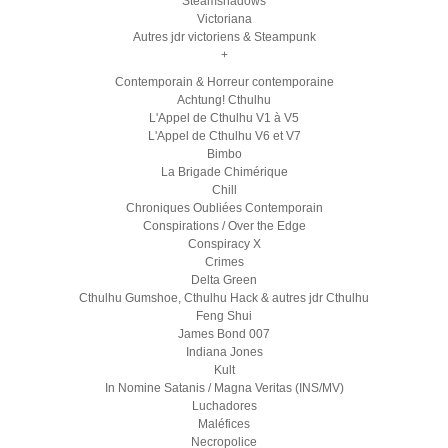
Steamshadows
Victoriana
Autres jdr victoriens & Steampunk
+
Contemporain & Horreur contemporaine
Achtung! Cthulhu
L'Appel de Cthulhu V1 à V5
L'Appel de Cthulhu V6 et V7
Bimbo
La Brigade Chimérique
Chill
Chroniques Oubliées Contemporain
Conspirations / Over the Edge
Conspiracy X
Crimes
Delta Green
Cthulhu Gumshoe, Cthulhu Hack & autres jdr Cthulhu
Feng Shui
James Bond 007
Indiana Jones
Kult
In Nomine Satanis / Magna Veritas (INS/MV)
Luchadores
Maléfices
Necropolice