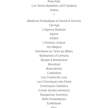
Role Aids
Les Terres Balafrées (d20 System)
Autres
+
Médiéval Fantastique et Sword & Sorcery
13e Age
L'Agence Barbare
Agone
Ambre
L'Anneau Unique
Ars Magica
Aventures en Terre du Milieu
Barbarians of Lemuria
Beasts & Barbarians
Bloodlust
Brancalonia
Cadwallon
Les Chants de Loss
Les Chroniques des Féals
Chroniques Oubliées
Conan (toutes versions)
Dangerous Journeys
Défis Fantastiques
Earthdawn
Elric