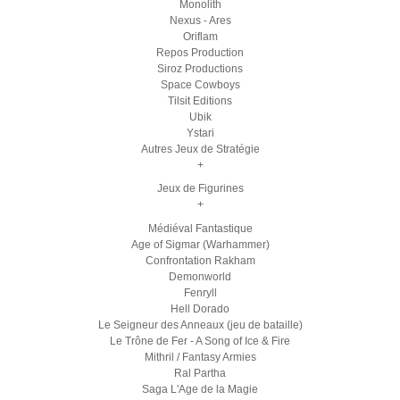
Monolith
Nexus - Ares
Oriflam
Repos Production
Siroz Productions
Space Cowboys
Tilsit Editions
Ubik
Ystari
Autres Jeux de Stratégie
+
Jeux de Figurines
+
Médiéval Fantastique
Age of Sigmar (Warhammer)
Confrontation Rakham
Demonworld
Fenryll
Hell Dorado
Le Seigneur des Anneaux (jeu de bataille)
Le Trône de Fer - A Song of Ice & Fire
Mithril / Fantasy Armies
Ral Partha
Saga L'Age de la Magie