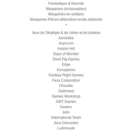
Fantastique & futuriste
Wargames (inclassables)
Wargames en solitaire
Wargames Pièces détachées errata addenda
+
Jeux de Stratégie & de cartes et de plateau
Asmodée
Asyncron
Avalon Hill
Days of Wonder
Devil Pig Games
Edge
Eurogames
Fantasy Flight Games
Fasa Corporation
Filosofia
Gallimard
Games Workshop
GMT Games
Hasbro
Iello
International Team
Jeux Descartes
Ludonaute