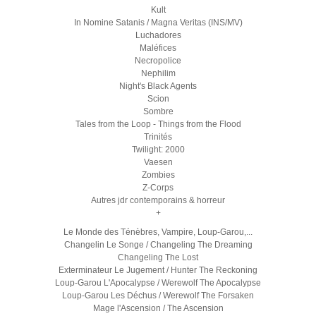
Kult
In Nomine Satanis / Magna Veritas (INS/MV)
Luchadores
Maléfices
Necropolice
Nephilim
Night's Black Agents
Scion
Sombre
Tales from the Loop - Things from the Flood
Trinités
Twilight: 2000
Vaesen
Zombies
Z-Corps
Autres jdr contemporains & horreur
+
Le Monde des Ténèbres, Vampire, Loup-Garou,...
Changelin Le Songe / Changeling The Dreaming
Changeling The Lost
Exterminateur Le Jugement / Hunter The Reckoning
Loup-Garou L'Apocalypse / Werewolf The Apocalypse
Loup-Garou Les Déchus / Werewolf The Forsaken
Mage l'Ascension / The Ascension