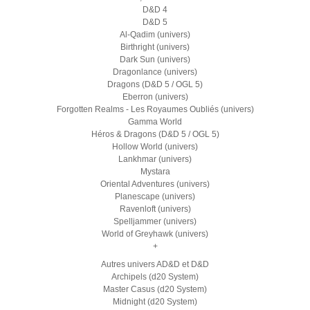
D&D 4
D&D 5
Al-Qadim (univers)
Birthright (univers)
Dark Sun (univers)
Dragonlance (univers)
Dragons (D&D 5 / OGL 5)
Eberron (univers)
Forgotten Realms - Les Royaumes Oubliés (univers)
Gamma World
Héros & Dragons (D&D 5 / OGL 5)
Hollow World (univers)
Lankhmar (univers)
Mystara
Oriental Adventures (univers)
Planescape (univers)
Ravenloft (univers)
Spelljammer (univers)
World of Greyhawk (univers)
+
Autres univers AD&D et D&D
Archipels (d20 System)
Master Casus (d20 System)
Midnight (d20 System)