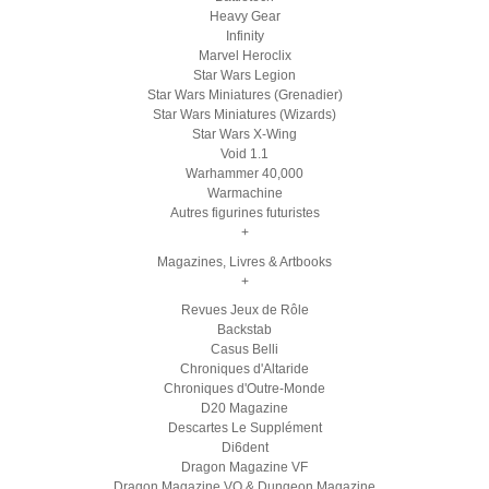
Heavy Gear
Infinity
Marvel Heroclix
Star Wars Legion
Star Wars Miniatures (Grenadier)
Star Wars Miniatures (Wizards)
Star Wars X-Wing
Void 1.1
Warhammer 40,000
Warmachine
Autres figurines futuristes
+
Magazines, Livres & Artbooks
+
Revues Jeux de Rôle
Backstab
Casus Belli
Chroniques d'Altaride
Chroniques d'Outre-Monde
D20 Magazine
Descartes Le Supplément
Di6dent
Dragon Magazine VF
Dragon Magazine VO & Dungeon Magazine