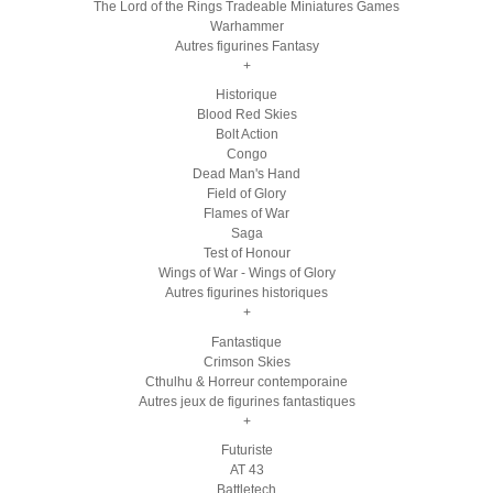
The Lord of the Rings Tradeable Miniatures Games
Warhammer
Autres figurines Fantasy
+
Historique
Blood Red Skies
Bolt Action
Congo
Dead Man's Hand
Field of Glory
Flames of War
Saga
Test of Honour
Wings of War - Wings of Glory
Autres figurines historiques
+
Fantastique
Crimson Skies
Cthulhu & Horreur contemporaine
Autres jeux de figurines fantastiques
+
Futuriste
AT 43
Battletech