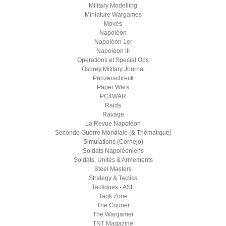
Military Modelling
Miniature Wargames
Moves
Napoléon
Napoléon 1er
Napoléon III
Operations et Special Ops
Osprey Military Journal
Panzerschreck
Paper Wars
PC4WAR
Raids
Ravage
La Revue Napoléon
Seconde Guerre Mondiale (& Thématique)
Simulations (Cornejo)
Soldats Napoléoniens
Soldats, Unités & Armements
Steel Masters
Strategy & Tactics
Tactiques - ASL
Tank Zone
The Courier
The Wargamer
TNT Magazine