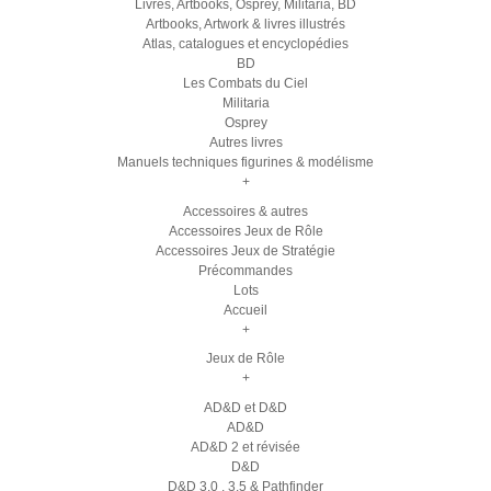
Livres, Artbooks, Osprey, Militaria, BD
Artbooks, Artwork & livres illustrés
Atlas, catalogues et encyclopédies
BD
Les Combats du Ciel
Militaria
Osprey
Autres livres
Manuels techniques figurines & modélisme
+
Accessoires & autres
Accessoires Jeux de Rôle
Accessoires Jeux de Stratégie
Précommandes
Lots
Accueil
+
Jeux de Rôle
+
AD&D et D&D
AD&D
AD&D 2 et révisée
D&D
D&D 3.0 , 3.5 & Pathfinder