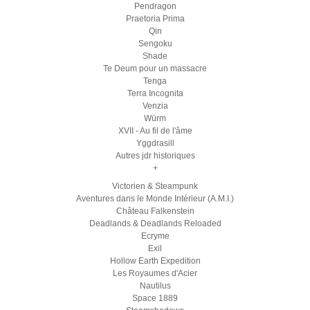
Pendragon
Praetoria Prima
Qin
Sengoku
Shade
Te Deum pour un massacre
Tenga
Terra Incognita
Venzia
Würm
XVII - Au fil de l'âme
Yggdrasill
Autres jdr historiques
+
Victorien & Steampunk
Aventures dans le Monde Intérieur (A.M.I.)
Château Falkenstein
Deadlands & Deadlands Reloaded
Ecryme
Exil
Hollow Earth Expedition
Les Royaumes d'Acier
Nautilus
Space 1889