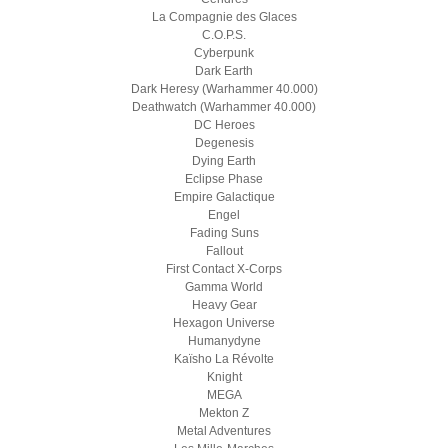
La Compagnie des Glaces
C.O.P.S.
Cyberpunk
Dark Earth
Dark Heresy (Warhammer 40.000)
Deathwatch (Warhammer 40.000)
DC Heroes
Degenesis
Dying Earth
Eclipse Phase
Empire Galactique
Engel
Fading Suns
Fallout
First Contact X-Corps
Gamma World
Heavy Gear
Hexagon Universe
Humanydyne
Kaïsho La Révolte
Knight
MEGA
Mekton Z
Metal Adventures