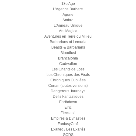
13e Age
L'Agence Barbare
Agone
Ambre
L'Anneau Unique
Ars Magica
Aventures en Terre du Milieu
Barbarians of Lemuria
Beasts & Barbarians
Bloodlust
Brancalonia
Cadwallon
Les Chants de Loss
Les Chroniques des Féals
Chroniques Oubliées
Conan (toutes versions)
Dangerous Journeys
Défis Fantastiques
Earthdawn
Elric
Eleckasë
Empires & Dynasties
FantasyCraft
Exalted / Les Exaltés
GODS