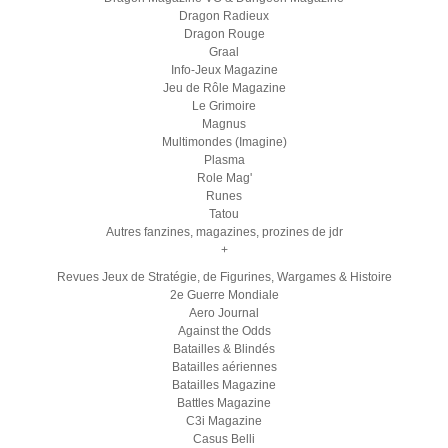
Dragon Radieux
Dragon Rouge
Graal
Info-Jeux Magazine
Jeu de Rôle Magazine
Le Grimoire
Magnus
Multimondes (Imagine)
Plasma
Role Mag'
Runes
Tatou
Autres fanzines, magazines, prozines de jdr
+
Revues Jeux de Stratégie, de Figurines, Wargames & Histoire
2e Guerre Mondiale
Aero Journal
Against the Odds
Batailles & Blindés
Batailles aériennes
Batailles Magazine
Battles Magazine
C3i Magazine
Casus Belli