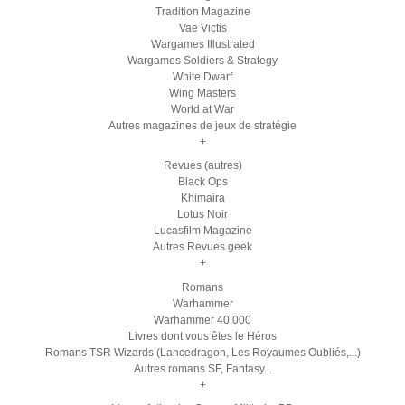
Tradition Magazine
Vae Victis
Wargames Illustrated
Wargames Soldiers & Strategy
White Dwarf
Wing Masters
World at War
Autres magazines de jeux de stratégie
+
Revues (autres)
Black Ops
Khimaira
Lotus Noir
Lucasfilm Magazine
Autres Revues geek
+
Romans
Warhammer
Warhammer 40.000
Livres dont vous êtes le Héros
Romans TSR Wizards (Lancedragon, Les Royaumes Oubliés,...)
Autres romans SF, Fantasy...
+