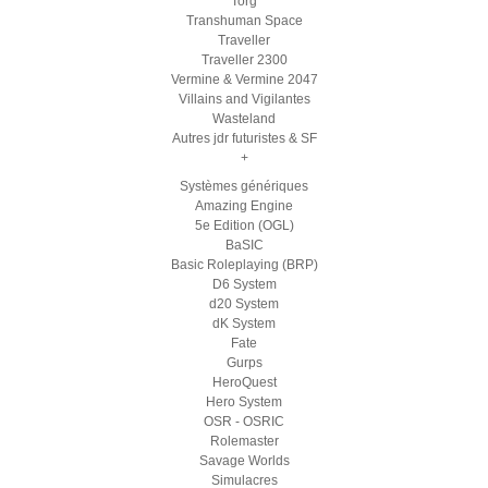
Torg
Transhuman Space
Traveller
Traveller 2300
Vermine & Vermine 2047
Villains and Vigilantes
Wasteland
Autres jdr futuristes & SF
+
Systèmes génériques
Amazing Engine
5e Edition (OGL)
BaSIC
Basic Roleplaying (BRP)
D6 System
d20 System
dK System
Fate
Gurps
HeroQuest
Hero System
OSR - OSRIC
Rolemaster
Savage Worlds
Simulacres