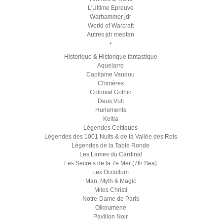
L'Ultime Epreuve
Warhammer jdr
World of Warcraft
Autres jdr medfan
+
Historique & Historique fantastique
Aquelarre
Capitaine Vaudou
Chimères
Colonial Gothic
Deus Vult
Hurlements
Keltia
Légendes Celtiques
Légendes des 1001 Nuits & de la Vallée des Rois
Légendes de la Table Ronde
Les Lames du Cardinal
Les Secrets de la 7e Mer (7th Sea)
Lex Occultum
Man, Myth & Magic
Miles Christi
Notre-Dame de Paris
Oikoumene
Pavillon Noir