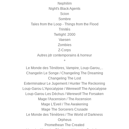
Nephilim
Night's Black Agents
Scion
Sombre
Tales from the Loop - Things from the Flood
Trinités
Twilight: 2000
Vaesen
Zombies
Z-Corps
Autres jdr contemporains & horreur
+
Le Monde des Ténèbres, Vampire, Loup-Garou,...
Changelin Le Songe / Changeling The Dreaming
Changeling The Lost
Exterminateur Le Jugement / Hunter The Reckoning
Loup-Garou L'Apocalypse / Werewolf The Apocalypse
Loup-Garou Les Déchus / Werewolf The Forsaken
Mage l'Ascension / The Ascension
Mage L'Eveil / The Awakening
Mage The Sorcerers Crusade
Le Monde des Ténèbres / The World of Darkness
Orpheus
Promethean The Created