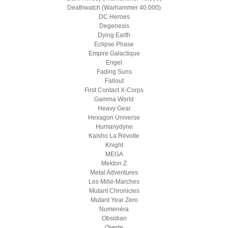
Deathwatch (Warhammer 40.000)
DC Heroes
Degenesis
Dying Earth
Eclipse Phase
Empire Galactique
Engel
Fading Suns
Fallout
First Contact X-Corps
Gamma World
Heavy Gear
Hexagon Universe
Humanydyne
Kaïsho La Révolte
Knight
MEGA
Mekton Z
Metal Adventures
Les Mille-Marches
Mutant Chronicles
Mutant Year Zero
Numenéra
Obsidian
Oreste