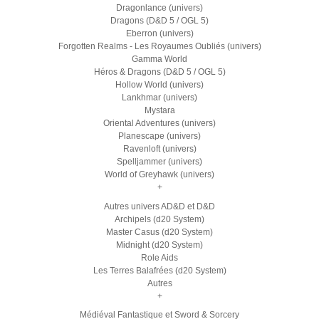
Dragonlance (univers)
Dragons (D&D 5 / OGL 5)
Eberron (univers)
Forgotten Realms - Les Royaumes Oubliés (univers)
Gamma World
Héros & Dragons (D&D 5 / OGL 5)
Hollow World (univers)
Lankhmar (univers)
Mystara
Oriental Adventures (univers)
Planescape (univers)
Ravenloft (univers)
Spelljammer (univers)
World of Greyhawk (univers)
+
Autres univers AD&D et D&D
Archipels (d20 System)
Master Casus (d20 System)
Midnight (d20 System)
Role Aids
Les Terres Balafrées (d20 System)
Autres
+
Médiéval Fantastique et Sword & Sorcery