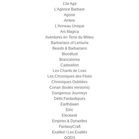
13e Age
L'Agence Barbare
Agone
Ambre
L'Anneau Unique
Ars Magica
Aventures en Terre du Milieu
Barbarians of Lemuria
Beasts & Barbarians
Bloodlust
Brancalonia
Cadwallon
Les Chants de Loss
Les Chroniques des Féals
Chroniques Oubliées
Conan (toutes versions)
Dangerous Journeys
Défis Fantastiques
Earthdawn
Elric
Eleckasë
Empires & Dynasties
FantasyCraft
Exalted / Les Exaltés
GODS