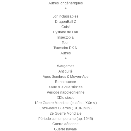
Autres jdr génériques
+
Jdr Inclassables
DragonBall Z
Cats!
Hystoire de Fou
Insectopia
Toon
Tsuvadra DK N
Autres
+
Wargames
Antiquité
Ages Sombres & Moyen-Age
Renaissance
XVIIe & XVIIIe siècles
Période napoléonienne
XIXe siècle
1ère Guerre Mondiale (et début XXe s.)
Entre-deux Guerres (1918-1939)
2e Guerre Mondiale
Période contemporaine (ap. 1945)
Guerre aérienne
Guerre navale