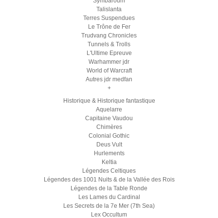
Symbaroum
Talislanta
Terres Suspendues
Le Trône de Fer
Trudvang Chronicles
Tunnels & Trolls
L'Ultime Epreuve
Warhammer jdr
World of Warcraft
Autres jdr medfan
+
Historique & Historique fantastique
Aquelarre
Capitaine Vaudou
Chimères
Colonial Gothic
Deus Vult
Hurlements
Keltia
Légendes Celtiques
Légendes des 1001 Nuits & de la Vallée des Rois
Légendes de la Table Ronde
Les Lames du Cardinal
Les Secrets de la 7e Mer (7th Sea)
Lex Occultum