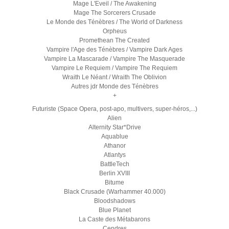
Mage L'Eveil / The Awakening
Mage The Sorcerers Crusade
Le Monde des Ténèbres / The World of Darkness
Orpheus
Promethean The Created
Vampire l'Age des Ténèbres / Vampire Dark Ages
Vampire La Mascarade / Vampire The Masquerade
Vampire Le Requiem / Vampire The Requiem
Wraith Le Néant / Wraith The Oblivion
Autres jdr Monde des Ténèbres
+
Futuriste (Space Opera, post-apo, multivers, super-héros,...)
Alien
Alternity Star*Drive
Aquablue
Athanor
Atlantys
BattleTech
Berlin XVIII
Bitume
Black Crusade (Warhammer 40.000)
Bloodshadows
Blue Planet
La Caste des Métabarons
Cendres