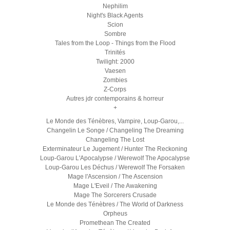
Nephilim
Night's Black Agents
Scion
Sombre
Tales from the Loop - Things from the Flood
Trinités
Twilight: 2000
Vaesen
Zombies
Z-Corps
Autres jdr contemporains & horreur
+
Le Monde des Ténèbres, Vampire, Loup-Garou,...
Changelin Le Songe / Changeling The Dreaming
Changeling The Lost
Exterminateur Le Jugement / Hunter The Reckoning
Loup-Garou L'Apocalypse / Werewolf The Apocalypse
Loup-Garou Les Déchus / Werewolf The Forsaken
Mage l'Ascension / The Ascension
Mage L'Eveil / The Awakening
Mage The Sorcerers Crusade
Le Monde des Ténèbres / The World of Darkness
Orpheus
Promethean The Created