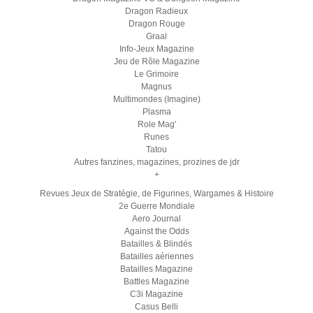
Dragon Radieux
Dragon Rouge
Graal
Info-Jeux Magazine
Jeu de Rôle Magazine
Le Grimoire
Magnus
Multimondes (Imagine)
Plasma
Role Mag'
Runes
Tatou
Autres fanzines, magazines, prozines de jdr
+
Revues Jeux de Stratégie, de Figurines, Wargames & Histoire
2e Guerre Mondiale
Aero Journal
Against the Odds
Batailles & Blindés
Batailles aériennes
Batailles Magazine
Battles Magazine
C3i Magazine
Casus Belli