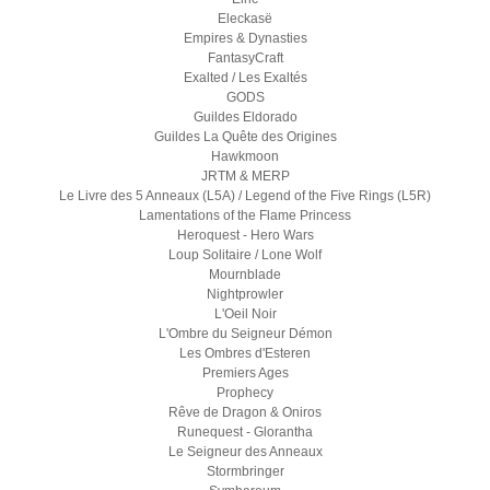
Eleckasë
Empires & Dynasties
FantasyCraft
Exalted / Les Exaltés
GODS
Guildes Eldorado
Guildes La Quête des Origines
Hawkmoon
JRTM & MERP
Le Livre des 5 Anneaux (L5A) / Legend of the Five Rings (L5R)
Lamentations of the Flame Princess
Heroquest - Hero Wars
Loup Solitaire / Lone Wolf
Mournblade
Nightprowler
L'Oeil Noir
L'Ombre du Seigneur Démon
Les Ombres d'Esteren
Premiers Ages
Prophecy
Rêve de Dragon & Oniros
Runequest - Glorantha
Le Seigneur des Anneaux
Stormbringer