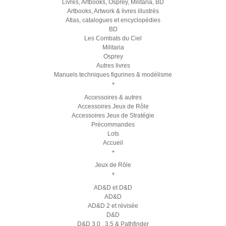
Livres, Artbooks, Osprey, Militaria, BD
Artbooks, Artwork & livres illustrés
Atlas, catalogues et encyclopédies
BD
Les Combats du Ciel
Militaria
Osprey
Autres livres
Manuels techniques figurines & modélisme
+
Accessoires & autres
Accessoires Jeux de Rôle
Accessoires Jeux de Stratégie
Précommandes
Lots
Accueil
+
Jeux de Rôle
+
AD&D et D&D
AD&D
AD&D 2 et révisée
D&D
D&D 3.0 , 3.5 & Pathfinder