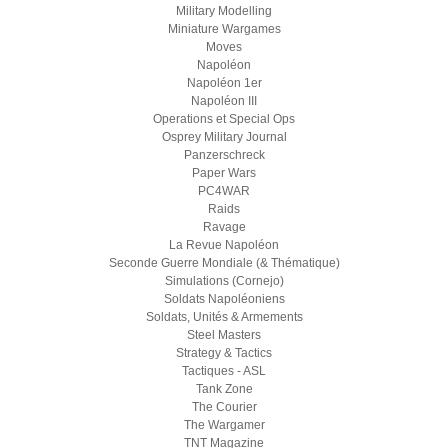
Military Modelling
Miniature Wargames
Moves
Napoléon
Napoléon 1er
Napoléon III
Operations et Special Ops
Osprey Military Journal
Panzerschreck
Paper Wars
PC4WAR
Raids
Ravage
La Revue Napoléon
Seconde Guerre Mondiale (& Thématique)
Simulations (Cornejo)
Soldats Napoléoniens
Soldats, Unités & Armements
Steel Masters
Strategy & Tactics
Tactiques - ASL
Tank Zone
The Courier
The Wargamer
TNT Magazine