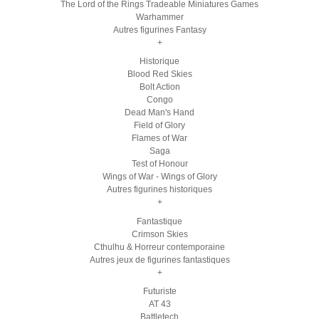
The Lord of the Rings Tradeable Miniatures Games
Warhammer
Autres figurines Fantasy
+
Historique
Blood Red Skies
Bolt Action
Congo
Dead Man's Hand
Field of Glory
Flames of War
Saga
Test of Honour
Wings of War - Wings of Glory
Autres figurines historiques
+
Fantastique
Crimson Skies
Cthulhu & Horreur contemporaine
Autres jeux de figurines fantastiques
+
Futuriste
AT 43
Battletech