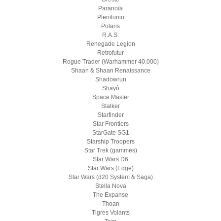
Paranoïa
Plenilunio
Polaris
R.A.S.
Renegade Legion
Retrofutur
Rogue Trader (Warhammer 40.000)
Shaan & Shaan Renaissance
Shadowrun
Shayô
Space Master
Stalker
Starfinder
Star Frontiers
StarGate SG1
Starship Troopers
Star Trek (gammes)
Star Wars D6
Star Wars (Edge)
Star Wars (d20 System & Saga)
Stella Nova
The Expanse
Thoan
Tigres Volants