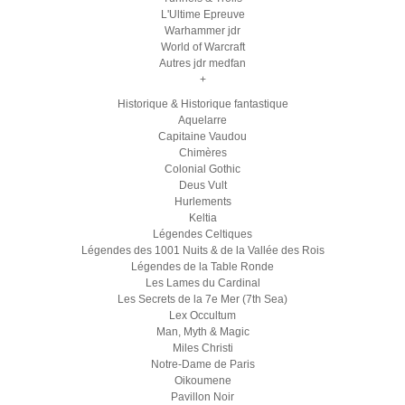
L'Ultime Epreuve
Warhammer jdr
World of Warcraft
Autres jdr medfan
+
Historique & Historique fantastique
Aquelarre
Capitaine Vaudou
Chimères
Colonial Gothic
Deus Vult
Hurlements
Keltia
Légendes Celtiques
Légendes des 1001 Nuits & de la Vallée des Rois
Légendes de la Table Ronde
Les Lames du Cardinal
Les Secrets de la 7e Mer (7th Sea)
Lex Occultum
Man, Myth & Magic
Miles Christi
Notre-Dame de Paris
Oikoumene
Pavillon Noir