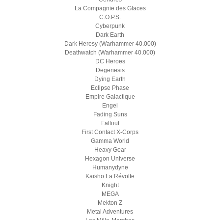
La Compagnie des Glaces
C.O.P.S.
Cyberpunk
Dark Earth
Dark Heresy (Warhammer 40.000)
Deathwatch (Warhammer 40.000)
DC Heroes
Degenesis
Dying Earth
Eclipse Phase
Empire Galactique
Engel
Fading Suns
Fallout
First Contact X-Corps
Gamma World
Heavy Gear
Hexagon Universe
Humanydyne
Kaïsho La Révolte
Knight
MEGA
Mekton Z
Metal Adventures