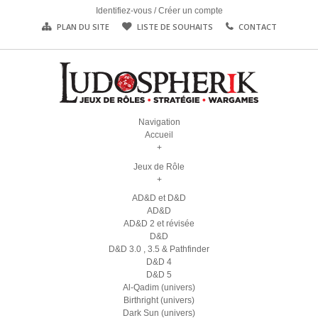
Identifiez-vous
/
Créer un compte
PLAN DU SITE
LISTE DE SOUHAITS
CONTACT
Navigation
Accueil
+
Jeux de Rôle
+
AD&D et D&D
AD&D
AD&D 2 et révisée
D&D
D&D 3.0 , 3.5 & Pathfinder
D&D 4
D&D 5
Al-Qadim (univers)
Birthright (univers)
Dark Sun (univers)