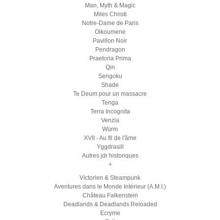
Man, Myth & Magic
Miles Christi
Notre-Dame de Paris
Oikoumene
Pavillon Noir
Pendragon
Praetoria Prima
Qin
Sengoku
Shade
Te Deum pour un massacre
Tenga
Terra Incognita
Venzia
Würm
XVII - Au fil de l'âme
Yggdrasill
Autres jdr historiques
+
Victorien & Steampunk
Aventures dans le Monde Intérieur (A.M.I.)
Château Falkenstein
Deadlands & Deadlands Reloaded
Ecryme