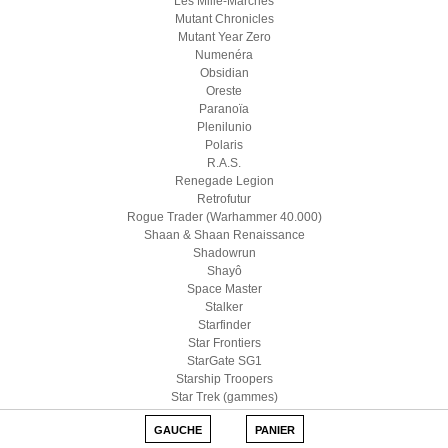
Les Mille-Marches
Mutant Chronicles
Mutant Year Zero
Numenéra
Obsidian
Oreste
Paranoïa
Plenilunio
Polaris
R.A.S.
Renegade Legion
Retrofutur
Rogue Trader (Warhammer 40.000)
Shaan & Shaan Renaissance
Shadowrun
Shayô
Space Master
Stalker
Starfinder
Star Frontiers
StarGate SG1
Starship Troopers
Star Trek (gammes)
Star Wars D6
GAUCHE
PANIER
Star Wars (Edge)