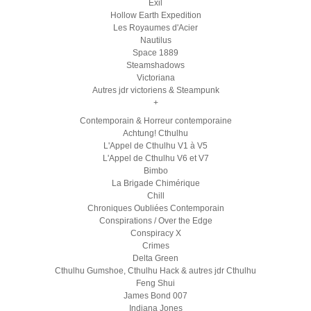
Exil
Hollow Earth Expedition
Les Royaumes d'Acier
Nautilus
Space 1889
Steamshadows
Victoriana
Autres jdr victoriens & Steampunk
+
Contemporain & Horreur contemporaine
Achtung! Cthulhu
L'Appel de Cthulhu V1 à V5
L'Appel de Cthulhu V6 et V7
Bimbo
La Brigade Chimérique
Chill
Chroniques Oubliées Contemporain
Conspirations / Over the Edge
Conspiracy X
Crimes
Delta Green
Cthulhu Gumshoe, Cthulhu Hack & autres jdr Cthulhu
Feng Shui
James Bond 007
Indiana Jones