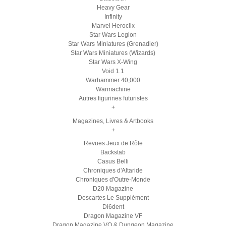
Heavy Gear
Infinity
Marvel Heroclix
Star Wars Legion
Star Wars Miniatures (Grenadier)
Star Wars Miniatures (Wizards)
Star Wars X-Wing
Void 1.1
Warhammer 40,000
Warmachine
Autres figurines futuristes
+
Magazines, Livres & Artbooks
+
Revues Jeux de Rôle
Backstab
Casus Belli
Chroniques d'Altaride
Chroniques d'Outre-Monde
D20 Magazine
Descartes Le Supplément
Di6dent
Dragon Magazine VF
Dragon Magazine VO & Dungeon Magazine