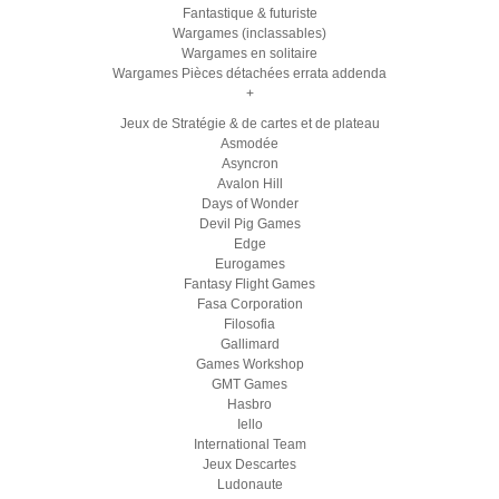
Fantastique & futuriste
Wargames (inclassables)
Wargames en solitaire
Wargames Pièces détachées errata addenda
+
Jeux de Stratégie & de cartes et de plateau
Asmodée
Asyncron
Avalon Hill
Days of Wonder
Devil Pig Games
Edge
Eurogames
Fantasy Flight Games
Fasa Corporation
Filosofia
Gallimard
Games Workshop
GMT Games
Hasbro
Iello
International Team
Jeux Descartes
Ludonaute