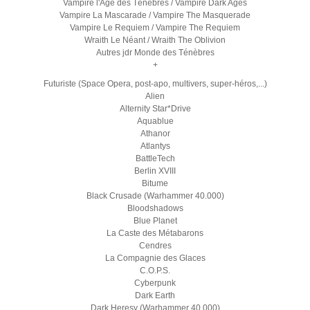
Vampire l'Age des Ténèbres / Vampire Dark Ages
Vampire La Mascarade / Vampire The Masquerade
Vampire Le Requiem / Vampire The Requiem
Wraith Le Néant / Wraith The Oblivion
Autres jdr Monde des Ténèbres
+
Futuriste (Space Opera, post-apo, multivers, super-héros,...)
Alien
Alternity Star*Drive
Aquablue
Athanor
Atlantys
BattleTech
Berlin XVIII
Bitume
Black Crusade (Warhammer 40.000)
Bloodshadows
Blue Planet
La Caste des Métabarons
Cendres
La Compagnie des Glaces
C.O.P.S.
Cyberpunk
Dark Earth
Dark Heresy (Warhammer 40.000)