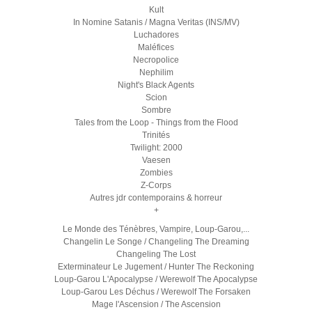
Kult
In Nomine Satanis / Magna Veritas (INS/MV)
Luchadores
Maléfices
Necropolice
Nephilim
Night's Black Agents
Scion
Sombre
Tales from the Loop - Things from the Flood
Trinités
Twilight: 2000
Vaesen
Zombies
Z-Corps
Autres jdr contemporains & horreur
+
Le Monde des Ténèbres, Vampire, Loup-Garou,...
Changelin Le Songe / Changeling The Dreaming
Changeling The Lost
Exterminateur Le Jugement / Hunter The Reckoning
Loup-Garou L'Apocalypse / Werewolf The Apocalypse
Loup-Garou Les Déchus / Werewolf The Forsaken
Mage l'Ascension / The Ascension