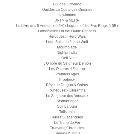
Guildes Eldorado
Guildes La Quête des Origines
Hawkmoon
JRTM & MERP
Le Livre des 5 Anneaux (L5A) / Legend of the Five Rings (L5R)
Lamentations of the Flame Princess
Heroquest - Hero Wars
Loup Solitaire / Lone Wolf
Mournblade
Nightprowler
L'Oeil Noir
L'Ombre du Seigneur Démon
Les Ombres d'Esteren
Premiers Ages
Prophecy
Rêve de Dragon & Oniros
Runequest - Glorantha
Le Seigneur des Anneaux
Stormbringer
Symbaroum
Talislanta
Terres Suspendues
Le Trône de Fer
Trudvang Chronicles
Tunnels & Trolls