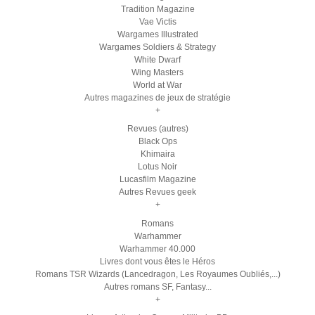
Tradition Magazine
Vae Victis
Wargames Illustrated
Wargames Soldiers & Strategy
White Dwarf
Wing Masters
World at War
Autres magazines de jeux de stratégie
+
Revues (autres)
Black Ops
Khimaira
Lotus Noir
Lucasfilm Magazine
Autres Revues geek
+
Romans
Warhammer
Warhammer 40.000
Livres dont vous êtes le Héros
Romans TSR Wizards (Lancedragon, Les Royaumes Oubliés,...)
Autres romans SF, Fantasy...
+