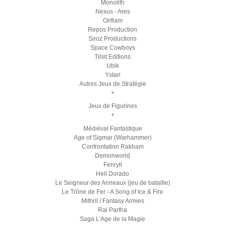
Monolith
Nexus - Ares
Oriflam
Repos Production
Siroz Productions
Space Cowboys
Tilsit Editions
Ubik
Ystari
Autres Jeux de Stratégie
+
Jeux de Figurines
+
Médiéval Fantastique
Age of Sigmar (Warhammer)
Confrontation Rakham
Demonworld
Fenryll
Hell Dorado
Le Seigneur des Anneaux (jeu de bataille)
Le Trône de Fer - A Song of Ice & Fire
Mithril / Fantasy Armies
Ral Partha
Saga L'Age de la Magie