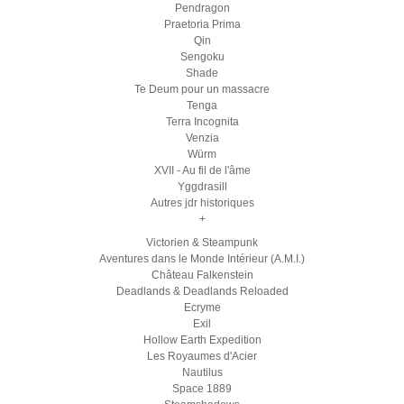
Pendragon
Praetoria Prima
Qin
Sengoku
Shade
Te Deum pour un massacre
Tenga
Terra Incognita
Venzia
Würm
XVII - Au fil de l'âme
Yggdrasill
Autres jdr historiques
+
Victorien & Steampunk
Aventures dans le Monde Intérieur (A.M.I.)
Château Falkenstein
Deadlands & Deadlands Reloaded
Ecryme
Exil
Hollow Earth Expedition
Les Royaumes d'Acier
Nautilus
Space 1889