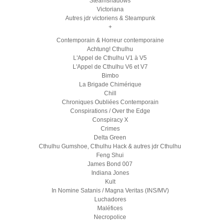
Steamshadows
Victoriana
Autres jdr victoriens & Steampunk
+
Contemporain & Horreur contemporaine
Achtung! Cthulhu
L'Appel de Cthulhu V1 à V5
L'Appel de Cthulhu V6 et V7
Bimbo
La Brigade Chimérique
Chill
Chroniques Oubliées Contemporain
Conspirations / Over the Edge
Conspiracy X
Crimes
Delta Green
Cthulhu Gumshoe, Cthulhu Hack & autres jdr Cthulhu
Feng Shui
James Bond 007
Indiana Jones
Kult
In Nomine Satanis / Magna Veritas (INS/MV)
Luchadores
Maléfices
Necropolice