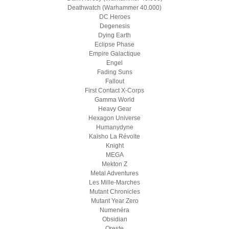
Deathwatch (Warhammer 40.000)
DC Heroes
Degenesis
Dying Earth
Eclipse Phase
Empire Galactique
Engel
Fading Suns
Fallout
First Contact X-Corps
Gamma World
Heavy Gear
Hexagon Universe
Humanydyne
Kaïsho La Révolte
Knight
MEGA
Mekton Z
Metal Adventures
Les Mille-Marches
Mutant Chronicles
Mutant Year Zero
Numenéra
Obsidian
Oreste