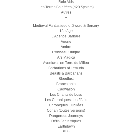
Role Aids
Les Terres Balafrées (d20 System)
Autres
+
Médiéval Fantastique et Sword & Sorcery
13e Age
L'Agence Barbare
Agone
Ambre
L'Anneau Unique
Ars Magica
Aventures en Terre du Milieu
Barbarians of Lemuria
Beasts & Barbarians
Bloodlust
Brancalonia
Cadwallon
Les Chants de Loss
Les Chroniques des Féals
Chroniques Oubliées
Conan (toutes versions)
Dangerous Journeys
Défis Fantastiques
Earthdawn
Elric