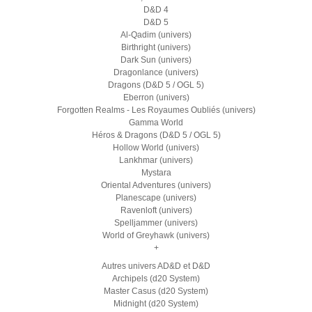
D&D 4
D&D 5
Al-Qadim (univers)
Birthright (univers)
Dark Sun (univers)
Dragonlance (univers)
Dragons (D&D 5 / OGL 5)
Eberron (univers)
Forgotten Realms - Les Royaumes Oubliés (univers)
Gamma World
Héros & Dragons (D&D 5 / OGL 5)
Hollow World (univers)
Lankhmar (univers)
Mystara
Oriental Adventures (univers)
Planescape (univers)
Ravenloft (univers)
Spelljammer (univers)
World of Greyhawk (univers)
+
Autres univers AD&D et D&D
Archipels (d20 System)
Master Casus (d20 System)
Midnight (d20 System)