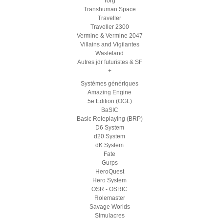
Torg
Transhuman Space
Traveller
Traveller 2300
Vermine & Vermine 2047
Villains and Vigilantes
Wasteland
Autres jdr futuristes & SF
+
Systèmes génériques
Amazing Engine
5e Edition (OGL)
BaSIC
Basic Roleplaying (BRP)
D6 System
d20 System
dK System
Fate
Gurps
HeroQuest
Hero System
OSR - OSRIC
Rolemaster
Savage Worlds
Simulacres