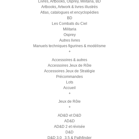
Livres, Artbooks, Osprey, Militaria, BD
Artbooks, Artwork & livres illustrés
Atlas, catalogues et encyclopédies
BD
Les Combats du Ciel
Militaria
Osprey
Autres livres
Manuels techniques figurines & modélisme
+
Accessoires & autres
Accessoires Jeux de Rôle
Accessoires Jeux de Stratégie
Précommandes
Lots
Accueil
+
Jeux de Rôle
+
AD&D et D&D
AD&D
AD&D 2 et révisée
D&D
D&D 3.0 , 3.5 & Pathfinder