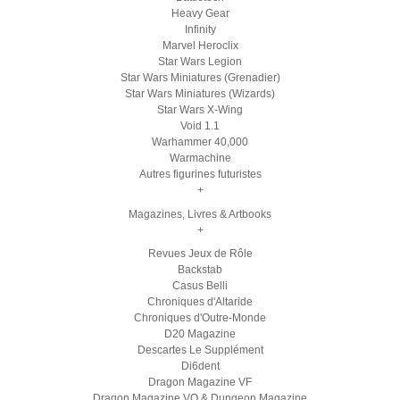
Heavy Gear
Infinity
Marvel Heroclix
Star Wars Legion
Star Wars Miniatures (Grenadier)
Star Wars Miniatures (Wizards)
Star Wars X-Wing
Void 1.1
Warhammer 40,000
Warmachine
Autres figurines futuristes
+
Magazines, Livres & Artbooks
+
Revues Jeux de Rôle
Backstab
Casus Belli
Chroniques d'Altaride
Chroniques d'Outre-Monde
D20 Magazine
Descartes Le Supplément
Di6dent
Dragon Magazine VF
Dragon Magazine VO & Dungeon Magazine