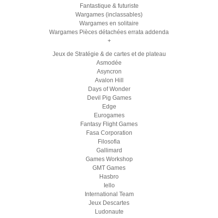
Fantastique & futuriste
Wargames (inclassables)
Wargames en solitaire
Wargames Pièces détachées errata addenda
+
Jeux de Stratégie & de cartes et de plateau
Asmodée
Asyncron
Avalon Hill
Days of Wonder
Devil Pig Games
Edge
Eurogames
Fantasy Flight Games
Fasa Corporation
Filosofia
Gallimard
Games Workshop
GMT Games
Hasbro
Iello
International Team
Jeux Descartes
Ludonaute