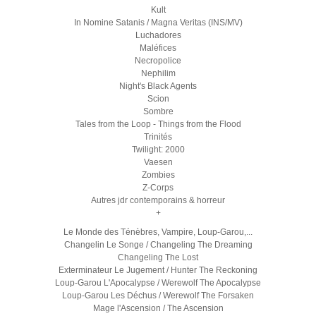
Kult
In Nomine Satanis / Magna Veritas (INS/MV)
Luchadores
Maléfices
Necropolice
Nephilim
Night's Black Agents
Scion
Sombre
Tales from the Loop - Things from the Flood
Trinités
Twilight: 2000
Vaesen
Zombies
Z-Corps
Autres jdr contemporains & horreur
+
Le Monde des Ténèbres, Vampire, Loup-Garou,...
Changelin Le Songe / Changeling The Dreaming
Changeling The Lost
Exterminateur Le Jugement / Hunter The Reckoning
Loup-Garou L'Apocalypse / Werewolf The Apocalypse
Loup-Garou Les Déchus / Werewolf The Forsaken
Mage l'Ascension / The Ascension