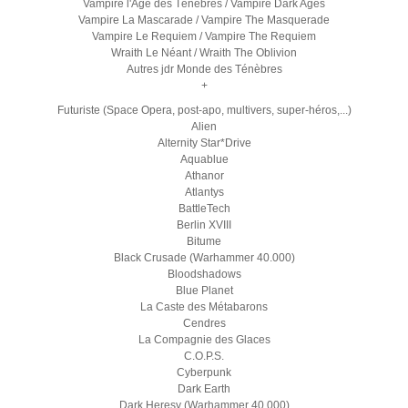
Vampire l'Age des Ténèbres / Vampire Dark Ages
Vampire La Mascarade / Vampire The Masquerade
Vampire Le Requiem / Vampire The Requiem
Wraith Le Néant / Wraith The Oblivion
Autres jdr Monde des Ténèbres
+
Futuriste (Space Opera, post-apo, multivers, super-héros,...)
Alien
Alternity Star*Drive
Aquablue
Athanor
Atlantys
BattleTech
Berlin XVIII
Bitume
Black Crusade (Warhammer 40.000)
Bloodshadows
Blue Planet
La Caste des Métabarons
Cendres
La Compagnie des Glaces
C.O.P.S.
Cyberpunk
Dark Earth
Dark Heresy (Warhammer 40.000)