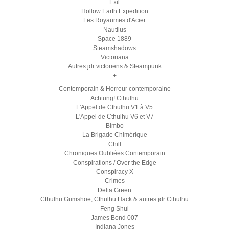
Exil
Hollow Earth Expedition
Les Royaumes d'Acier
Nautilus
Space 1889
Steamshadows
Victoriana
Autres jdr victoriens & Steampunk
+
Contemporain & Horreur contemporaine
Achtung! Cthulhu
L'Appel de Cthulhu V1 à V5
L'Appel de Cthulhu V6 et V7
Bimbo
La Brigade Chimérique
Chill
Chroniques Oubliées Contemporain
Conspirations / Over the Edge
Conspiracy X
Crimes
Delta Green
Cthulhu Gumshoe, Cthulhu Hack & autres jdr Cthulhu
Feng Shui
James Bond 007
Indiana Jones