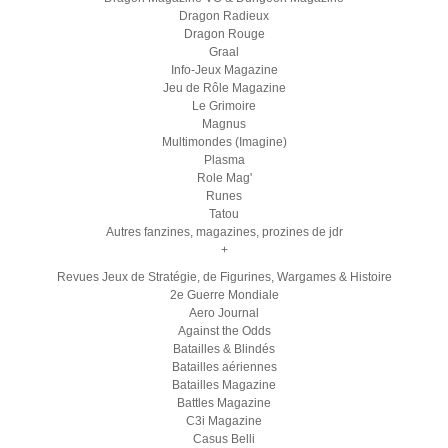
Dragon Radieux
Dragon Rouge
Graal
Info-Jeux Magazine
Jeu de Rôle Magazine
Le Grimoire
Magnus
Multimondes (Imagine)
Plasma
Role Mag'
Runes
Tatou
Autres fanzines, magazines, prozines de jdr
+
Revues Jeux de Stratégie, de Figurines, Wargames & Histoire
2e Guerre Mondiale
Aero Journal
Against the Odds
Batailles & Blindés
Batailles aériennes
Batailles Magazine
Battles Magazine
C3i Magazine
Casus Belli