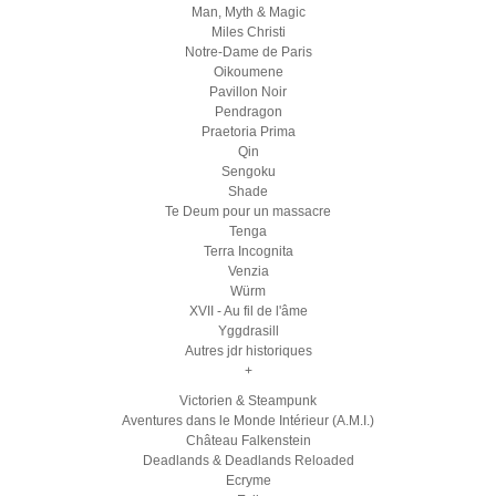
Man, Myth & Magic
Miles Christi
Notre-Dame de Paris
Oikoumene
Pavillon Noir
Pendragon
Praetoria Prima
Qin
Sengoku
Shade
Te Deum pour un massacre
Tenga
Terra Incognita
Venzia
Würm
XVII - Au fil de l'âme
Yggdrasill
Autres jdr historiques
+
Victorien & Steampunk
Aventures dans le Monde Intérieur (A.M.I.)
Château Falkenstein
Deadlands & Deadlands Reloaded
Ecryme