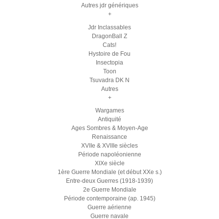
Autres jdr génériques
+
Jdr Inclassables
DragonBall Z
Cats!
Hystoire de Fou
Insectopia
Toon
Tsuvadra DK N
Autres
+
Wargames
Antiquité
Ages Sombres & Moyen-Age
Renaissance
XVIIe & XVIIIe siècles
Période napoléonienne
XIXe siècle
1ère Guerre Mondiale (et début XXe s.)
Entre-deux Guerres (1918-1939)
2e Guerre Mondiale
Période contemporaine (ap. 1945)
Guerre aérienne
Guerre navale