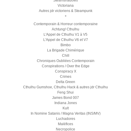
Steamshadows
Victoriana
Autres jdr victoriens & Steampunk
+
Contemporain & Horreur contemporaine
Achtung! Cthulhu
L'Appel de Cthulhu V1 à V5
L'Appel de Cthulhu V6 et V7
Bimbo
La Brigade Chimérique
Chill
Chroniques Oubliées Contemporain
Conspirations / Over the Edge
Conspiracy X
Crimes
Delta Green
Cthulhu Gumshoe, Cthulhu Hack & autres jdr Cthulhu
Feng Shui
James Bond 007
Indiana Jones
Kult
In Nomine Satanis / Magna Veritas (INS/MV)
Luchadores
Maléfices
Necropolice