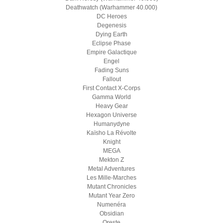
Deathwatch (Warhammer 40.000)
DC Heroes
Degenesis
Dying Earth
Eclipse Phase
Empire Galactique
Engel
Fading Suns
Fallout
First Contact X-Corps
Gamma World
Heavy Gear
Hexagon Universe
Humanydyne
Kaïsho La Révolte
Knight
MEGA
Mekton Z
Metal Adventures
Les Mille-Marches
Mutant Chronicles
Mutant Year Zero
Numenéra
Obsidian
Oreste