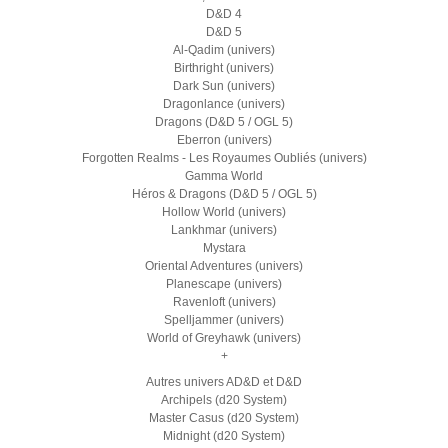
D&D 4
D&D 5
Al-Qadim (univers)
Birthright (univers)
Dark Sun (univers)
Dragonlance (univers)
Dragons (D&D 5 / OGL 5)
Eberron (univers)
Forgotten Realms - Les Royaumes Oubliés (univers)
Gamma World
Héros & Dragons (D&D 5 / OGL 5)
Hollow World (univers)
Lankhmar (univers)
Mystara
Oriental Adventures (univers)
Planescape (univers)
Ravenloft (univers)
Spelljammer (univers)
World of Greyhawk (univers)
+
Autres univers AD&D et D&D
Archipels (d20 System)
Master Casus (d20 System)
Midnight (d20 System)