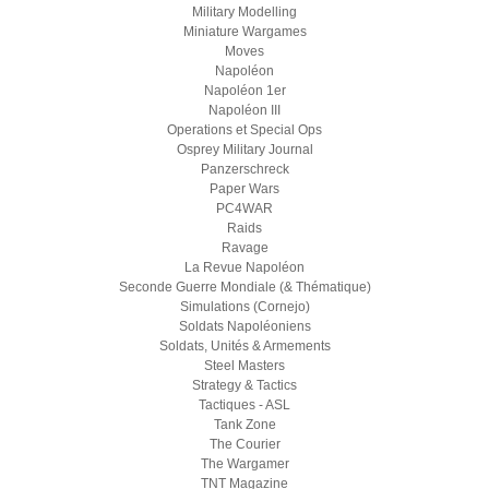
Military Modelling
Miniature Wargames
Moves
Napoléon
Napoléon 1er
Napoléon III
Operations et Special Ops
Osprey Military Journal
Panzerschreck
Paper Wars
PC4WAR
Raids
Ravage
La Revue Napoléon
Seconde Guerre Mondiale (& Thématique)
Simulations (Cornejo)
Soldats Napoléoniens
Soldats, Unités & Armements
Steel Masters
Strategy & Tactics
Tactiques - ASL
Tank Zone
The Courier
The Wargamer
TNT Magazine