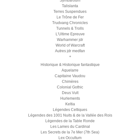
Symbaroum
Talislanta
Terres Suspendues
Le Trône de Fer
Trudvang Chronicles
Tunnels & Trolls
L'Ultime Epreuve
Warhammer jdr
World of Warcraft
Autres jdr medfan
+
Historique & Historique fantastique
Aquelarre
Capitaine Vaudou
Chimères
Colonial Gothic
Deus Vult
Hurlements
Keltia
Légendes Celtiques
Légendes des 1001 Nuits & de la Vallée des Rois
Légendes de la Table Ronde
Les Lames du Cardinal
Les Secrets de la 7e Mer (7th Sea)
Lex Occultum