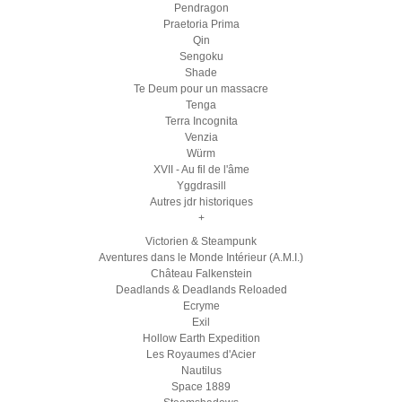
Pendragon
Praetoria Prima
Qin
Sengoku
Shade
Te Deum pour un massacre
Tenga
Terra Incognita
Venzia
Würm
XVII - Au fil de l'âme
Yggdrasill
Autres jdr historiques
+
Victorien & Steampunk
Aventures dans le Monde Intérieur (A.M.I.)
Château Falkenstein
Deadlands & Deadlands Reloaded
Ecryme
Exil
Hollow Earth Expedition
Les Royaumes d'Acier
Nautilus
Space 1889