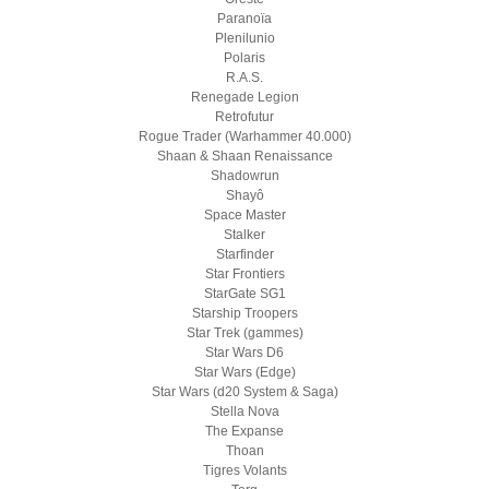
Paranoïa
Plenilunio
Polaris
R.A.S.
Renegade Legion
Retrofutur
Rogue Trader (Warhammer 40.000)
Shaan & Shaan Renaissance
Shadowrun
Shayô
Space Master
Stalker
Starfinder
Star Frontiers
StarGate SG1
Starship Troopers
Star Trek (gammes)
Star Wars D6
Star Wars (Edge)
Star Wars (d20 System & Saga)
Stella Nova
The Expanse
Thoan
Tigres Volants