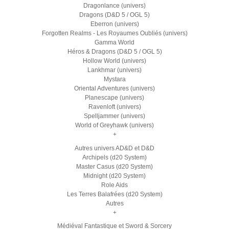
Dragonlance (univers)
Dragons (D&D 5 / OGL 5)
Eberron (univers)
Forgotten Realms - Les Royaumes Oubliés (univers)
Gamma World
Héros & Dragons (D&D 5 / OGL 5)
Hollow World (univers)
Lankhmar (univers)
Mystara
Oriental Adventures (univers)
Planescape (univers)
Ravenloft (univers)
Spelljammer (univers)
World of Greyhawk (univers)
+
Autres univers AD&D et D&D
Archipels (d20 System)
Master Casus (d20 System)
Midnight (d20 System)
Role Aids
Les Terres Balafrées (d20 System)
Autres
+
Médiéval Fantastique et Sword & Sorcery