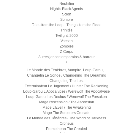
Nephilim
Night's Black Agents
Scion
Sombre
Tales from the Loop - Things from the Flood
Trinités
Twilight: 2000
Vaesen
Zombies
Z-Corps
Autres jdr contemporains & horreur
+
Le Monde des Ténèbres, Vampire, Loup-Garou,...
Changelin Le Songe / Changeling The Dreaming
Changeling The Lost
Exterminateur Le Jugement / Hunter The Reckoning
Loup-Garou L'Apocalypse / Werewolf The Apocalypse
Loup-Garou Les Déchus / Werewolf The Forsaken
Mage l'Ascension / The Ascension
Mage L'Eveil / The Awakening
Mage The Sorcerers Crusade
Le Monde des Ténèbres / The World of Darkness
Orpheus
Promethean The Created