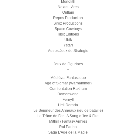
Monolith
Nexus - Ares
Oriflam
Repos Production
Siroz Productions
Space Cowboys
Tilsit Editions
Ubik
Ystari
Autres Jeux de Stratégie
+
Jeux de Figurines
+
Médiéval Fantastique
Age of Sigmar (Warhammer)
Confrontation Rakham
Demonworld
Fenryll
Hell Dorado
Le Seigneur des Anneaux (jeu de bataille)
Le Trône de Fer - A Song of Ice & Fire
Mithril / Fantasy Armies
Ral Partha
Saga L'Age de la Magie