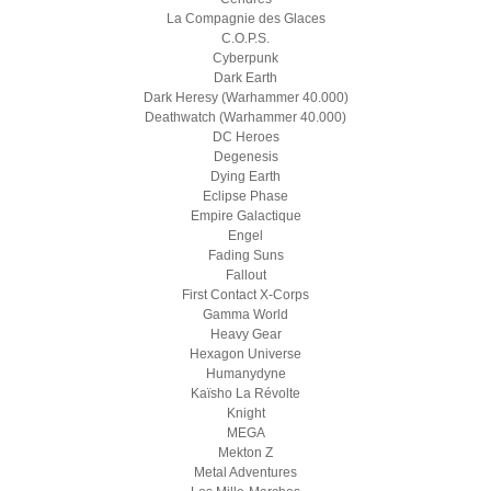
La Compagnie des Glaces
C.O.P.S.
Cyberpunk
Dark Earth
Dark Heresy (Warhammer 40.000)
Deathwatch (Warhammer 40.000)
DC Heroes
Degenesis
Dying Earth
Eclipse Phase
Empire Galactique
Engel
Fading Suns
Fallout
First Contact X-Corps
Gamma World
Heavy Gear
Hexagon Universe
Humanydyne
Kaïsho La Révolte
Knight
MEGA
Mekton Z
Metal Adventures