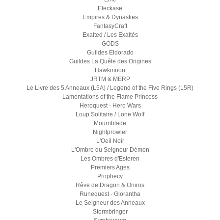
Eleckasë
Empires & Dynasties
FantasyCraft
Exalted / Les Exaltés
GODS
Guildes Eldorado
Guildes La Quête des Origines
Hawkmoon
JRTM & MERP
Le Livre des 5 Anneaux (L5A) / Legend of the Five Rings (L5R)
Lamentations of the Flame Princess
Heroquest - Hero Wars
Loup Solitaire / Lone Wolf
Mournblade
Nightprowler
L'Oeil Noir
L'Ombre du Seigneur Démon
Les Ombres d'Esteren
Premiers Ages
Prophecy
Rêve de Dragon & Oniros
Runequest - Glorantha
Le Seigneur des Anneaux
Stormbringer