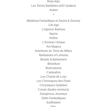
Role Aids
Les Terres Balafrées (d20 System)
Autres
+
Médiéval Fantastique et Sword & Sorcery
13e Age
L'Agence Barbare
Agone
Ambre
L'Anneau Unique
Ars Magica
Aventures en Terre du Milieu
Barbarians of Lemuria
Beasts & Barbarians
Bloodlust
Brancalonia
Cadwallon
Les Chants de Loss
Les Chroniques des Féals
Chroniques Oubliées
Conan (toutes versions)
Dangerous Journeys
Défis Fantastiques
Earthdawn
Elric