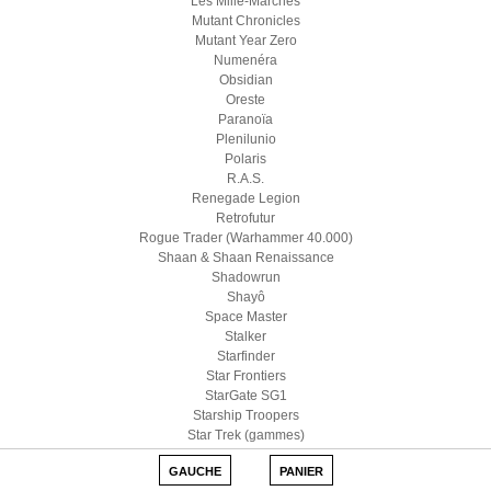
Les Mille-Marches
Mutant Chronicles
Mutant Year Zero
Numenéra
Obsidian
Oreste
Paranoïa
Plenilunio
Polaris
R.A.S.
Renegade Legion
Retrofutur
Rogue Trader (Warhammer 40.000)
Shaan & Shaan Renaissance
Shadowrun
Shayô
Space Master
Stalker
Starfinder
Star Frontiers
StarGate SG1
Starship Troopers
Star Trek (gammes)
Star Wars D6
GAUCHE
PANIER
Star Wars (Edge)