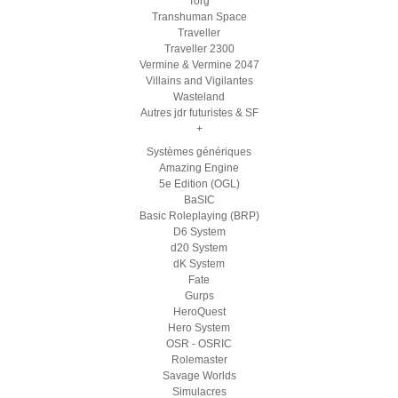
Torg
Transhuman Space
Traveller
Traveller 2300
Vermine & Vermine 2047
Villains and Vigilantes
Wasteland
Autres jdr futuristes & SF
+
Systèmes génériques
Amazing Engine
5e Edition (OGL)
BaSIC
Basic Roleplaying (BRP)
D6 System
d20 System
dK System
Fate
Gurps
HeroQuest
Hero System
OSR - OSRIC
Rolemaster
Savage Worlds
Simulacres