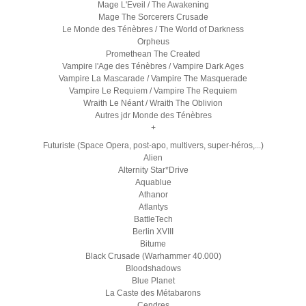
Mage L'Eveil / The Awakening
Mage The Sorcerers Crusade
Le Monde des Ténèbres / The World of Darkness
Orpheus
Promethean The Created
Vampire l'Age des Ténèbres / Vampire Dark Ages
Vampire La Mascarade / Vampire The Masquerade
Vampire Le Requiem / Vampire The Requiem
Wraith Le Néant / Wraith The Oblivion
Autres jdr Monde des Ténèbres
+
Futuriste (Space Opera, post-apo, multivers, super-héros,...)
Alien
Alternity Star*Drive
Aquablue
Athanor
Atlantys
BattleTech
Berlin XVIII
Bitume
Black Crusade (Warhammer 40.000)
Bloodshadows
Blue Planet
La Caste des Métabarons
Cendres