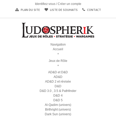
Identifiez-vous
/
Créer un compte
PLAN DU SITE
LISTE DE SOUHAITS
CONTACT
Navigation
Accueil
+
Jeux de Rôle
+
AD&D et D&D
AD&D
AD&D 2 et révisée
D&D
D&D 3.0 , 3.5 & Pathfinder
D&D 4
D&D 5
Al-Qadim (univers)
Birthright (univers)
Dark Sun (univers)