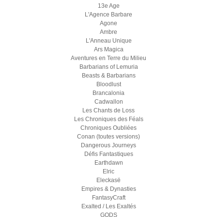
13e Age
L'Agence Barbare
Agone
Ambre
L'Anneau Unique
Ars Magica
Aventures en Terre du Milieu
Barbarians of Lemuria
Beasts & Barbarians
Bloodlust
Brancalonia
Cadwallon
Les Chants de Loss
Les Chroniques des Féals
Chroniques Oubliées
Conan (toutes versions)
Dangerous Journeys
Défis Fantastiques
Earthdawn
Elric
Eleckasë
Empires & Dynasties
FantasyCraft
Exalted / Les Exaltés
GODS