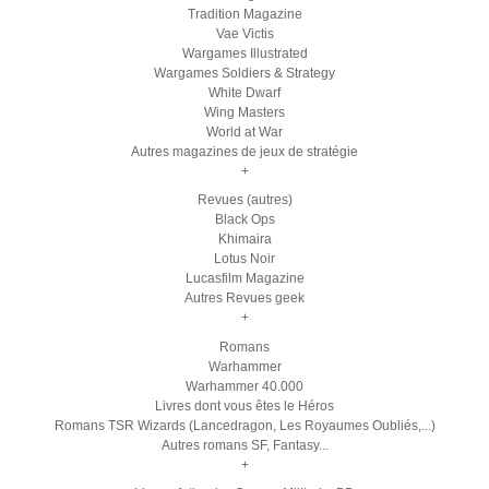
Tradition Magazine
Vae Victis
Wargames Illustrated
Wargames Soldiers & Strategy
White Dwarf
Wing Masters
World at War
Autres magazines de jeux de stratégie
+
Revues (autres)
Black Ops
Khimaira
Lotus Noir
Lucasfilm Magazine
Autres Revues geek
+
Romans
Warhammer
Warhammer 40.000
Livres dont vous êtes le Héros
Romans TSR Wizards (Lancedragon, Les Royaumes Oubliés,...)
Autres romans SF, Fantasy...
+