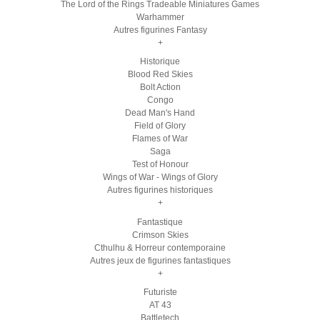
The Lord of the Rings Tradeable Miniatures Games
Warhammer
Autres figurines Fantasy
+
Historique
Blood Red Skies
Bolt Action
Congo
Dead Man's Hand
Field of Glory
Flames of War
Saga
Test of Honour
Wings of War - Wings of Glory
Autres figurines historiques
+
Fantastique
Crimson Skies
Cthulhu & Horreur contemporaine
Autres jeux de figurines fantastiques
+
Futuriste
AT 43
Battletech