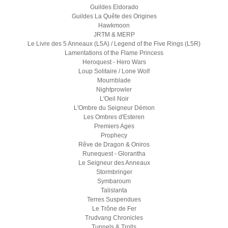
Guildes Eldorado
Guildes La Quête des Origines
Hawkmoon
JRTM & MERP
Le Livre des 5 Anneaux (L5A) / Legend of the Five Rings (L5R)
Lamentations of the Flame Princess
Heroquest - Hero Wars
Loup Solitaire / Lone Wolf
Mournblade
Nightprowler
L'Oeil Noir
L'Ombre du Seigneur Démon
Les Ombres d'Esteren
Premiers Ages
Prophecy
Rêve de Dragon & Oniros
Runequest - Glorantha
Le Seigneur des Anneaux
Stormbringer
Symbaroum
Talislanta
Terres Suspendues
Le Trône de Fer
Trudvang Chronicles
Tunnels & Trolls