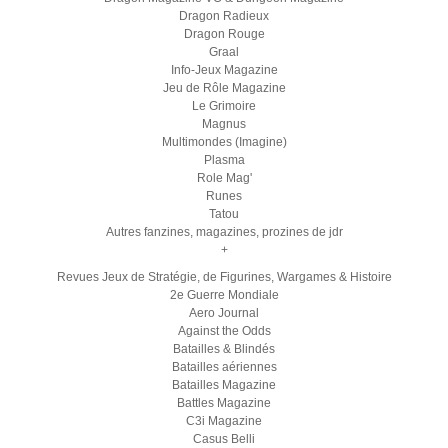
Dragon Radieux
Dragon Rouge
Graal
Info-Jeux Magazine
Jeu de Rôle Magazine
Le Grimoire
Magnus
Multimondes (Imagine)
Plasma
Role Mag'
Runes
Tatou
Autres fanzines, magazines, prozines de jdr
+
Revues Jeux de Stratégie, de Figurines, Wargames & Histoire
2e Guerre Mondiale
Aero Journal
Against the Odds
Batailles & Blindés
Batailles aériennes
Batailles Magazine
Battles Magazine
C3i Magazine
Casus Belli