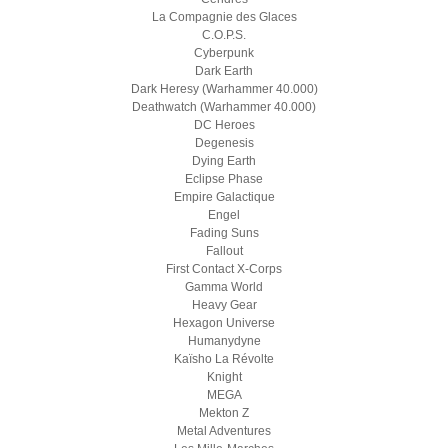
La Compagnie des Glaces
C.O.P.S.
Cyberpunk
Dark Earth
Dark Heresy (Warhammer 40.000)
Deathwatch (Warhammer 40.000)
DC Heroes
Degenesis
Dying Earth
Eclipse Phase
Empire Galactique
Engel
Fading Suns
Fallout
First Contact X-Corps
Gamma World
Heavy Gear
Hexagon Universe
Humanydyne
Kaïsho La Révolte
Knight
MEGA
Mekton Z
Metal Adventures