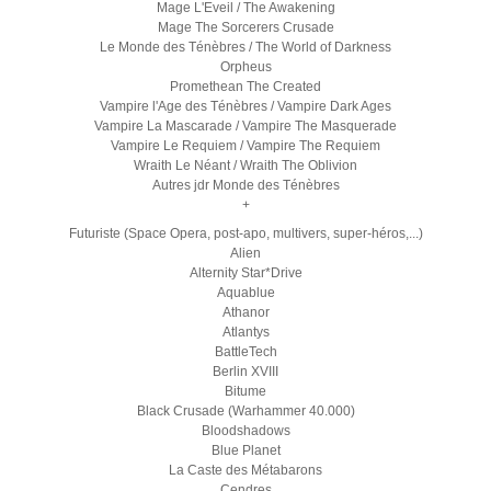
Mage L'Eveil / The Awakening
Mage The Sorcerers Crusade
Le Monde des Ténèbres / The World of Darkness
Orpheus
Promethean The Created
Vampire l'Age des Ténèbres / Vampire Dark Ages
Vampire La Mascarade / Vampire The Masquerade
Vampire Le Requiem / Vampire The Requiem
Wraith Le Néant / Wraith The Oblivion
Autres jdr Monde des Ténèbres
+
Futuriste (Space Opera, post-apo, multivers, super-héros,...)
Alien
Alternity Star*Drive
Aquablue
Athanor
Atlantys
BattleTech
Berlin XVIII
Bitume
Black Crusade (Warhammer 40.000)
Bloodshadows
Blue Planet
La Caste des Métabarons
Cendres