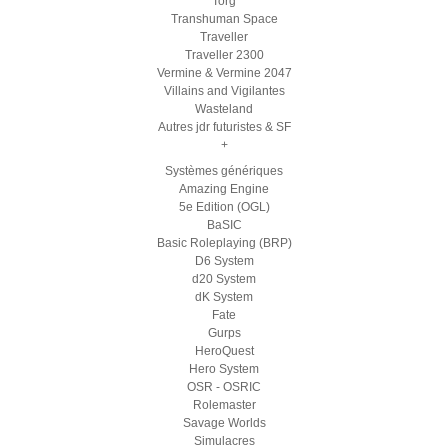
Torg
Transhuman Space
Traveller
Traveller 2300
Vermine & Vermine 2047
Villains and Vigilantes
Wasteland
Autres jdr futuristes & SF
+
Systèmes génériques
Amazing Engine
5e Edition (OGL)
BaSIC
Basic Roleplaying (BRP)
D6 System
d20 System
dK System
Fate
Gurps
HeroQuest
Hero System
OSR - OSRIC
Rolemaster
Savage Worlds
Simulacres