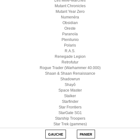
Les Mille-Marches
Mutant Chronicles
Mutant Year Zero
Numenéra
Obsidian
Oreste
Paranoïa
Plenilunio
Polaris
R.A.S.
Renegade Legion
Retrofutur
Rogue Trader (Warhammer 40.000)
Shaan & Shaan Renaissance
Shadowrun
Shayô
Space Master
Stalker
Starfinder
Star Frontiers
StarGate SG1
Starship Troopers
Star Trek (gammes)
Star Wars D6
GAUCHE
PANIER
Star Wars (Edge)