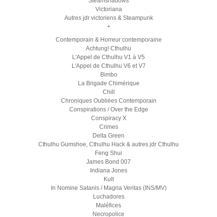
Steamshadows
Victoriana
Autres jdr victoriens & Steampunk
+
Contemporain & Horreur contemporaine
Achtung! Cthulhu
L'Appel de Cthulhu V1 à V5
L'Appel de Cthulhu V6 et V7
Bimbo
La Brigade Chimérique
Chill
Chroniques Oubliées Contemporain
Conspirations / Over the Edge
Conspiracy X
Crimes
Delta Green
Cthulhu Gumshoe, Cthulhu Hack & autres jdr Cthulhu
Feng Shui
James Bond 007
Indiana Jones
Kult
In Nomine Satanis / Magna Veritas (INS/MV)
Luchadores
Maléfices
Necropolice