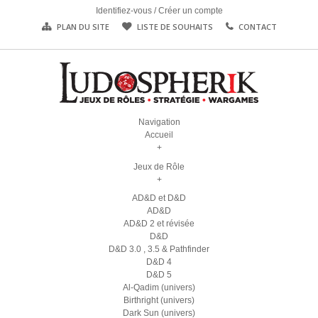
Identifiez-vous
/
Créer un compte
PLAN DU SITE
LISTE DE SOUHAITS
CONTACT
Navigation
Accueil
+
Jeux de Rôle
+
AD&D et D&D
AD&D
AD&D 2 et révisée
D&D
D&D 3.0 , 3.5 & Pathfinder
D&D 4
D&D 5
Al-Qadim (univers)
Birthright (univers)
Dark Sun (univers)