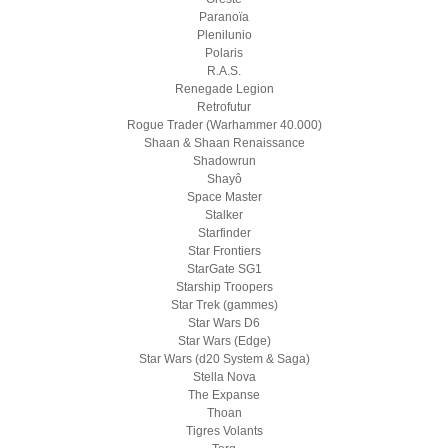
Paranoïa
Plenilunio
Polaris
R.A.S.
Renegade Legion
Retrofutur
Rogue Trader (Warhammer 40.000)
Shaan & Shaan Renaissance
Shadowrun
Shayô
Space Master
Stalker
Starfinder
Star Frontiers
StarGate SG1
Starship Troopers
Star Trek (gammes)
Star Wars D6
Star Wars (Edge)
Star Wars (d20 System & Saga)
Stella Nova
The Expanse
Thoan
Tigres Volants