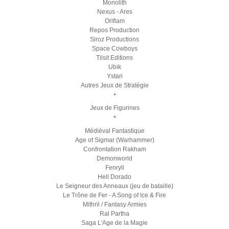
Monolith
Nexus - Ares
Oriflam
Repos Production
Siroz Productions
Space Cowboys
Tilsit Editions
Ubik
Ystari
Autres Jeux de Stratégie
+
Jeux de Figurines
+
Médiéval Fantastique
Age of Sigmar (Warhammer)
Confrontation Rakham
Demonworld
Fenryll
Hell Dorado
Le Seigneur des Anneaux (jeu de bataille)
Le Trône de Fer - A Song of Ice & Fire
Mithril / Fantasy Armies
Ral Partha
Saga L'Age de la Magie