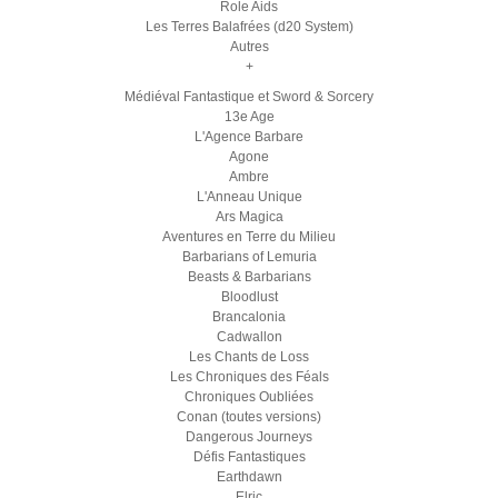
Role Aids
Les Terres Balafrées (d20 System)
Autres
+
Médiéval Fantastique et Sword & Sorcery
13e Age
L'Agence Barbare
Agone
Ambre
L'Anneau Unique
Ars Magica
Aventures en Terre du Milieu
Barbarians of Lemuria
Beasts & Barbarians
Bloodlust
Brancalonia
Cadwallon
Les Chants de Loss
Les Chroniques des Féals
Chroniques Oubliées
Conan (toutes versions)
Dangerous Journeys
Défis Fantastiques
Earthdawn
Elric