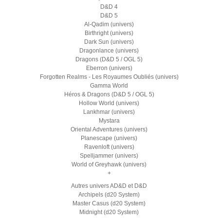
D&D 4
D&D 5
Al-Qadim (univers)
Birthright (univers)
Dark Sun (univers)
Dragonlance (univers)
Dragons (D&D 5 / OGL 5)
Eberron (univers)
Forgotten Realms - Les Royaumes Oubliés (univers)
Gamma World
Héros & Dragons (D&D 5 / OGL 5)
Hollow World (univers)
Lankhmar (univers)
Mystara
Oriental Adventures (univers)
Planescape (univers)
Ravenloft (univers)
Spelljammer (univers)
World of Greyhawk (univers)
+
Autres univers AD&D et D&D
Archipels (d20 System)
Master Casus (d20 System)
Midnight (d20 System)