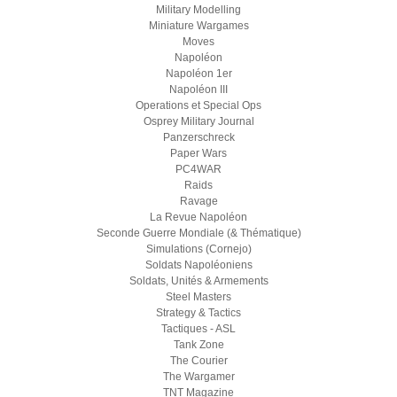
Military Modelling
Miniature Wargames
Moves
Napoléon
Napoléon 1er
Napoléon III
Operations et Special Ops
Osprey Military Journal
Panzerschreck
Paper Wars
PC4WAR
Raids
Ravage
La Revue Napoléon
Seconde Guerre Mondiale (& Thématique)
Simulations (Cornejo)
Soldats Napoléoniens
Soldats, Unités & Armements
Steel Masters
Strategy & Tactics
Tactiques - ASL
Tank Zone
The Courier
The Wargamer
TNT Magazine