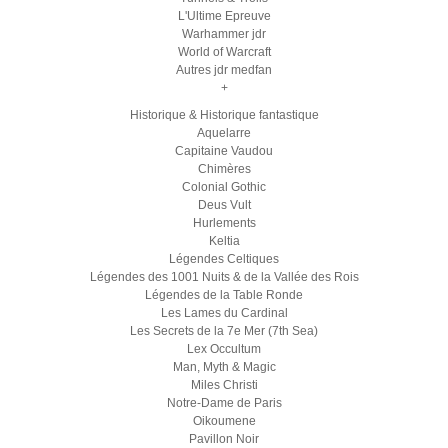
L'Ultime Epreuve
Warhammer jdr
World of Warcraft
Autres jdr medfan
+
Historique & Historique fantastique
Aquelarre
Capitaine Vaudou
Chimères
Colonial Gothic
Deus Vult
Hurlements
Keltia
Légendes Celtiques
Légendes des 1001 Nuits & de la Vallée des Rois
Légendes de la Table Ronde
Les Lames du Cardinal
Les Secrets de la 7e Mer (7th Sea)
Lex Occultum
Man, Myth & Magic
Miles Christi
Notre-Dame de Paris
Oikoumene
Pavillon Noir