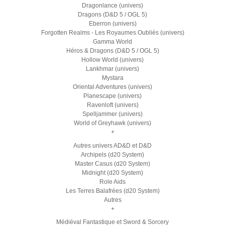
Dragonlance (univers)
Dragons (D&D 5 / OGL 5)
Eberron (univers)
Forgotten Realms - Les Royaumes Oubliés (univers)
Gamma World
Héros & Dragons (D&D 5 / OGL 5)
Hollow World (univers)
Lankhmar (univers)
Mystara
Oriental Adventures (univers)
Planescape (univers)
Ravenloft (univers)
Spelljammer (univers)
World of Greyhawk (univers)
+
Autres univers AD&D et D&D
Archipels (d20 System)
Master Casus (d20 System)
Midnight (d20 System)
Role Aids
Les Terres Balafrées (d20 System)
Autres
+
Médiéval Fantastique et Sword & Sorcery