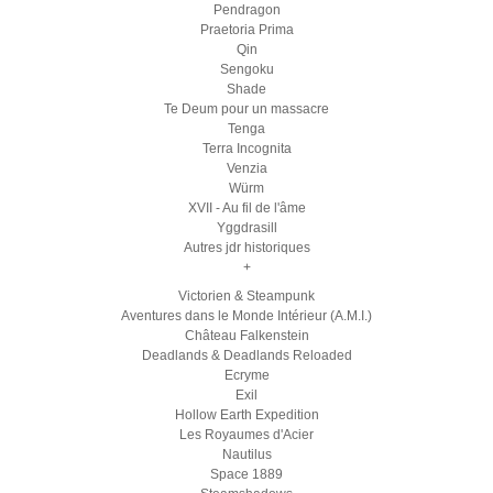
Pendragon
Praetoria Prima
Qin
Sengoku
Shade
Te Deum pour un massacre
Tenga
Terra Incognita
Venzia
Würm
XVII - Au fil de l'âme
Yggdrasill
Autres jdr historiques
+
Victorien & Steampunk
Aventures dans le Monde Intérieur (A.M.I.)
Château Falkenstein
Deadlands & Deadlands Reloaded
Ecryme
Exil
Hollow Earth Expedition
Les Royaumes d'Acier
Nautilus
Space 1889