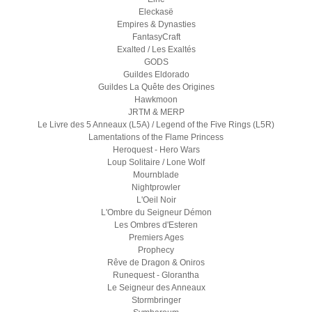
Eleckasë
Empires & Dynasties
FantasyCraft
Exalted / Les Exaltés
GODS
Guildes Eldorado
Guildes La Quête des Origines
Hawkmoon
JRTM & MERP
Le Livre des 5 Anneaux (L5A) / Legend of the Five Rings (L5R)
Lamentations of the Flame Princess
Heroquest - Hero Wars
Loup Solitaire / Lone Wolf
Mournblade
Nightprowler
L'Oeil Noir
L'Ombre du Seigneur Démon
Les Ombres d'Esteren
Premiers Ages
Prophecy
Rêve de Dragon & Oniros
Runequest - Glorantha
Le Seigneur des Anneaux
Stormbringer