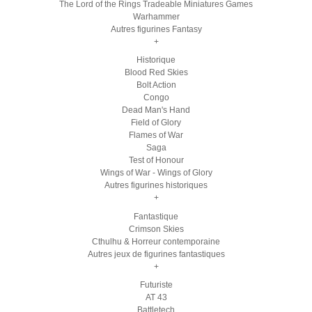
The Lord of the Rings Tradeable Miniatures Games
Warhammer
Autres figurines Fantasy
+
Historique
Blood Red Skies
Bolt Action
Congo
Dead Man's Hand
Field of Glory
Flames of War
Saga
Test of Honour
Wings of War - Wings of Glory
Autres figurines historiques
+
Fantastique
Crimson Skies
Cthulhu & Horreur contemporaine
Autres jeux de figurines fantastiques
+
Futuriste
AT 43
Battletech