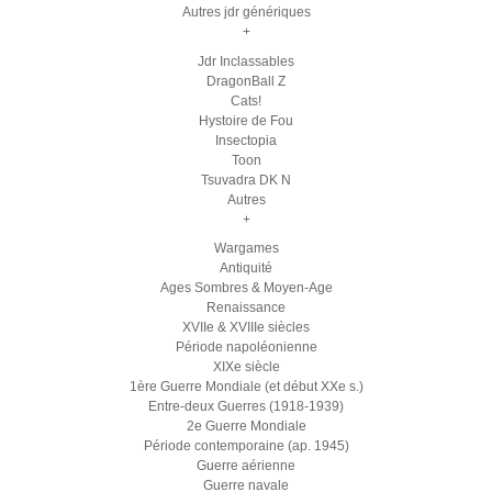
Autres jdr génériques
+
Jdr Inclassables
DragonBall Z
Cats!
Hystoire de Fou
Insectopia
Toon
Tsuvadra DK N
Autres
+
Wargames
Antiquité
Ages Sombres & Moyen-Age
Renaissance
XVIIe & XVIIIe siècles
Période napoléonienne
XIXe siècle
1ère Guerre Mondiale (et début XXe s.)
Entre-deux Guerres (1918-1939)
2e Guerre Mondiale
Période contemporaine (ap. 1945)
Guerre aérienne
Guerre navale