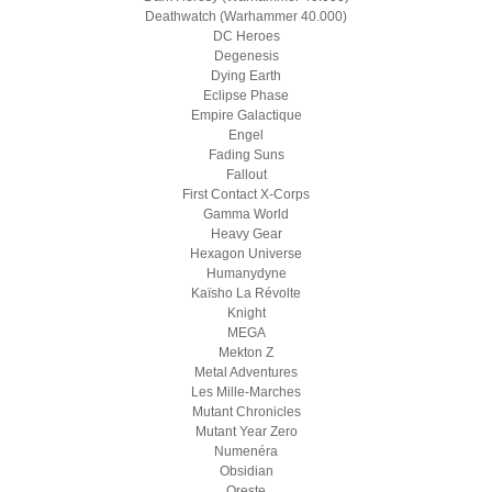
Deathwatch (Warhammer 40.000)
DC Heroes
Degenesis
Dying Earth
Eclipse Phase
Empire Galactique
Engel
Fading Suns
Fallout
First Contact X-Corps
Gamma World
Heavy Gear
Hexagon Universe
Humanydyne
Kaïsho La Révolte
Knight
MEGA
Mekton Z
Metal Adventures
Les Mille-Marches
Mutant Chronicles
Mutant Year Zero
Numenéra
Obsidian
Oreste