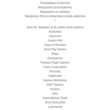
Fantastique & futuriste
Wargames (inclassables)
Wargames en solitaire
Wargames Pièces détachées errata addenda
+
Jeux de Stratégie & de cartes et de plateau
Asmodée
Asyncron
Avalon Hill
Days of Wonder
Devil Pig Games
Edge
Eurogames
Fantasy Flight Games
Fasa Corporation
Filosofia
Gallimard
Games Workshop
GMT Games
Hasbro
Iello
International Team
Jeux Descartes
Ludonaute