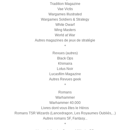
Tradition Magazine
Vae Victis
Wargames Illustrated
Wargames Soldiers & Strategy
White Dwarf
Wing Masters
World at War
Autres magazines de jeux de stratégie
+
Revues (autres)
Black Ops
Khimaira
Lotus Noir
Lucasfilm Magazine
Autres Revues geek
+
Romans
Warhammer
Warhammer 40.000
Livres dont vous êtes le Héros
Romans TSR Wizards (Lancedragon, Les Royaumes Oubliés,...)
Autres romans SF, Fantasy...
+