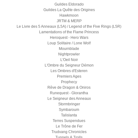
Guildes Eldorado
Guildes La Quête des Origines
Hawkmoon
JRTM & MERP
Le Livre des 5 Anneaux (L5A) / Legend of the Five Rings (L5R)
Lamentations of the Flame Princess
Heroquest - Hero Wars
Loup Solitaire / Lone Wolf
Mournblade
Nightprowler
L'Oeil Noir
L'Ombre du Seigneur Démon
Les Ombres d'Esteren
Premiers Ages
Prophecy
Rêve de Dragon & Oniros
Runequest - Glorantha
Le Seigneur des Anneaux
Stormbringer
Symbaroum
Talislanta
Terres Suspendues
Le Trône de Fer
Trudvang Chronicles
Tunnels & Trolls