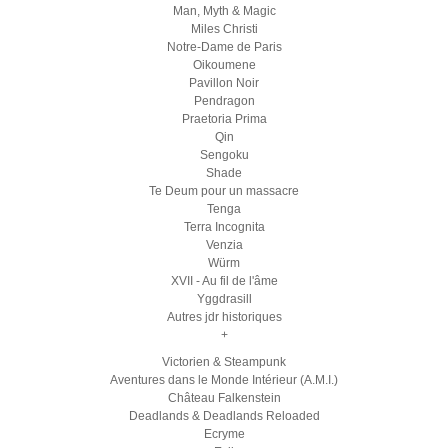
Man, Myth & Magic
Miles Christi
Notre-Dame de Paris
Oikoumene
Pavillon Noir
Pendragon
Praetoria Prima
Qin
Sengoku
Shade
Te Deum pour un massacre
Tenga
Terra Incognita
Venzia
Würm
XVII - Au fil de l'âme
Yggdrasill
Autres jdr historiques
+
Victorien & Steampunk
Aventures dans le Monde Intérieur (A.M.I.)
Château Falkenstein
Deadlands & Deadlands Reloaded
Ecryme