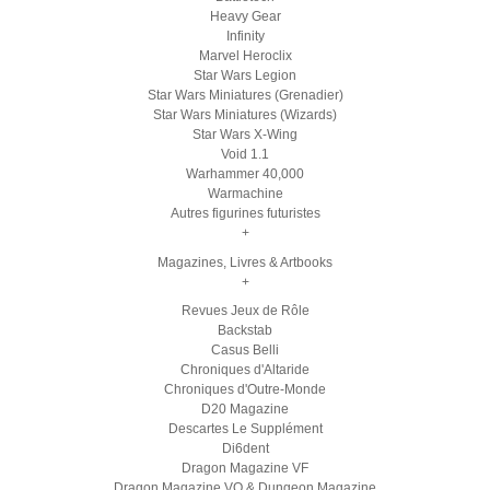
Heavy Gear
Infinity
Marvel Heroclix
Star Wars Legion
Star Wars Miniatures (Grenadier)
Star Wars Miniatures (Wizards)
Star Wars X-Wing
Void 1.1
Warhammer 40,000
Warmachine
Autres figurines futuristes
+
Magazines, Livres & Artbooks
+
Revues Jeux de Rôle
Backstab
Casus Belli
Chroniques d'Altaride
Chroniques d'Outre-Monde
D20 Magazine
Descartes Le Supplément
Di6dent
Dragon Magazine VF
Dragon Magazine VO & Dungeon Magazine