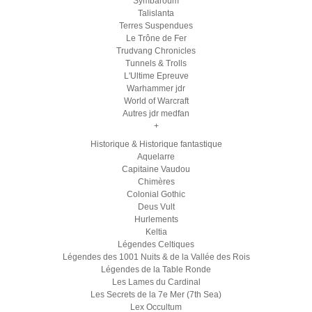
Symbaroum
Talislanta
Terres Suspendues
Le Trône de Fer
Trudvang Chronicles
Tunnels & Trolls
L'Ultime Epreuve
Warhammer jdr
World of Warcraft
Autres jdr medfan
+
Historique & Historique fantastique
Aquelarre
Capitaine Vaudou
Chimères
Colonial Gothic
Deus Vult
Hurlements
Keltia
Légendes Celtiques
Légendes des 1001 Nuits & de la Vallée des Rois
Légendes de la Table Ronde
Les Lames du Cardinal
Les Secrets de la 7e Mer (7th Sea)
Lex Occultum