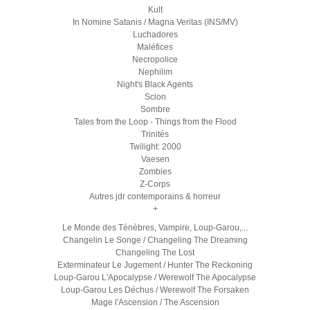
Kult
In Nomine Satanis / Magna Veritas (INS/MV)
Luchadores
Maléfices
Necropolice
Nephilim
Night's Black Agents
Scion
Sombre
Tales from the Loop - Things from the Flood
Trinités
Twilight: 2000
Vaesen
Zombies
Z-Corps
Autres jdr contemporains & horreur
+
Le Monde des Ténèbres, Vampire, Loup-Garou,...
Changelin Le Songe / Changeling The Dreaming
Changeling The Lost
Exterminateur Le Jugement / Hunter The Reckoning
Loup-Garou L'Apocalypse / Werewolf The Apocalypse
Loup-Garou Les Déchus / Werewolf The Forsaken
Mage l'Ascension / The Ascension