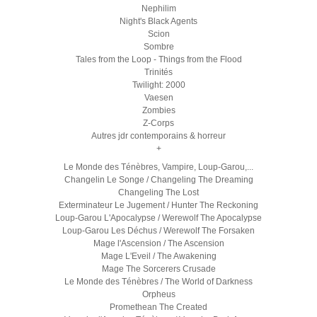
Nephilim
Night's Black Agents
Scion
Sombre
Tales from the Loop - Things from the Flood
Trinités
Twilight: 2000
Vaesen
Zombies
Z-Corps
Autres jdr contemporains & horreur
+
Le Monde des Ténèbres, Vampire, Loup-Garou,...
Changelin Le Songe / Changeling The Dreaming
Changeling The Lost
Exterminateur Le Jugement / Hunter The Reckoning
Loup-Garou L'Apocalypse / Werewolf The Apocalypse
Loup-Garou Les Déchus / Werewolf The Forsaken
Mage l'Ascension / The Ascension
Mage L'Eveil / The Awakening
Mage The Sorcerers Crusade
Le Monde des Ténèbres / The World of Darkness
Orpheus
Promethean The Created