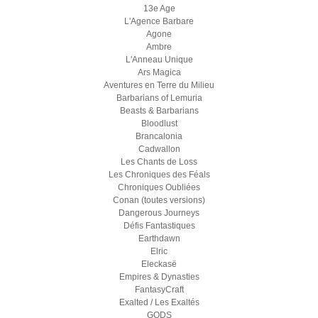
13e Age
L'Agence Barbare
Agone
Ambre
L'Anneau Unique
Ars Magica
Aventures en Terre du Milieu
Barbarians of Lemuria
Beasts & Barbarians
Bloodlust
Brancalonia
Cadwallon
Les Chants de Loss
Les Chroniques des Féals
Chroniques Oubliées
Conan (toutes versions)
Dangerous Journeys
Défis Fantastiques
Earthdawn
Elric
Eleckasë
Empires & Dynasties
FantasyCraft
Exalted / Les Exaltés
GODS