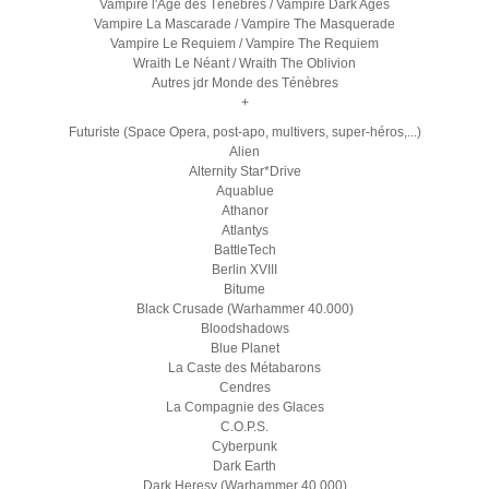
Vampire l'Age des Ténèbres / Vampire Dark Ages
Vampire La Mascarade / Vampire The Masquerade
Vampire Le Requiem / Vampire The Requiem
Wraith Le Néant / Wraith The Oblivion
Autres jdr Monde des Ténèbres
+
Futuriste (Space Opera, post-apo, multivers, super-héros,...)
Alien
Alternity Star*Drive
Aquablue
Athanor
Atlantys
BattleTech
Berlin XVIII
Bitume
Black Crusade (Warhammer 40.000)
Bloodshadows
Blue Planet
La Caste des Métabarons
Cendres
La Compagnie des Glaces
C.O.P.S.
Cyberpunk
Dark Earth
Dark Heresy (Warhammer 40.000)