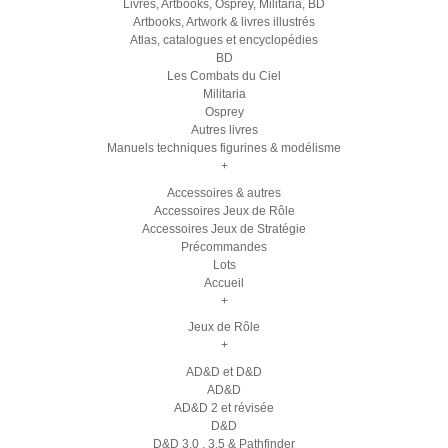
Livres, Artbooks, Osprey, Militaria, BD
Artbooks, Artwork & livres illustrés
Atlas, catalogues et encyclopédies
BD
Les Combats du Ciel
Militaria
Osprey
Autres livres
Manuels techniques figurines & modélisme
+
Accessoires & autres
Accessoires Jeux de Rôle
Accessoires Jeux de Stratégie
Précommandes
Lots
Accueil
+
Jeux de Rôle
+
AD&D et D&D
AD&D
AD&D 2 et révisée
D&D
D&D 3.0 , 3.5 & Pathfinder