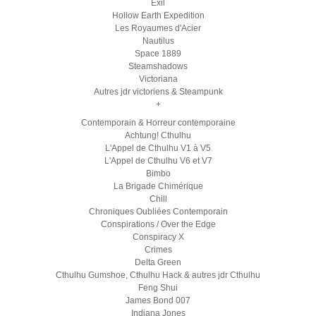
Exil
Hollow Earth Expedition
Les Royaumes d'Acier
Nautilus
Space 1889
Steamshadows
Victoriana
Autres jdr victoriens & Steampunk
+
Contemporain & Horreur contemporaine
Achtung! Cthulhu
L'Appel de Cthulhu V1 à V5
L'Appel de Cthulhu V6 et V7
Bimbo
La Brigade Chimérique
Chill
Chroniques Oubliées Contemporain
Conspirations / Over the Edge
Conspiracy X
Crimes
Delta Green
Cthulhu Gumshoe, Cthulhu Hack & autres jdr Cthulhu
Feng Shui
James Bond 007
Indiana Jones