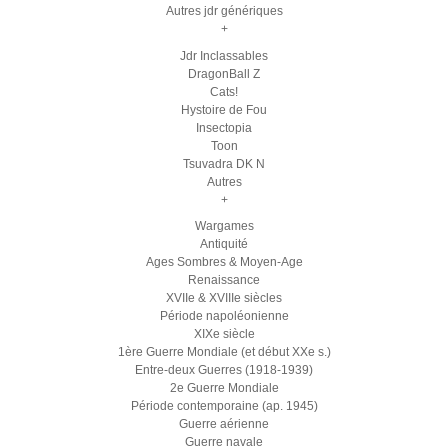
Autres jdr génériques
+
Jdr Inclassables
DragonBall Z
Cats!
Hystoire de Fou
Insectopia
Toon
Tsuvadra DK N
Autres
+
Wargames
Antiquité
Ages Sombres & Moyen-Age
Renaissance
XVIIe & XVIIIe siècles
Période napoléonienne
XIXe siècle
1ère Guerre Mondiale (et début XXe s.)
Entre-deux Guerres (1918-1939)
2e Guerre Mondiale
Période contemporaine (ap. 1945)
Guerre aérienne
Guerre navale