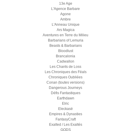
13e Age
L'Agence Barbare
Agone
Ambre
L'Anneau Unique
Ars Magica
Aventures en Terre du Milieu
Barbarians of Lemuria
Beasts & Barbarians
Bloodlust
Brancalonia
Cadwallon
Les Chants de Loss
Les Chroniques des Féals
Chroniques Oubliées
Conan (toutes versions)
Dangerous Journeys
Défis Fantastiques
Earthdawn
Elric
Eleckasë
Empires & Dynasties
FantasyCraft
Exalted / Les Exaltés
GODS