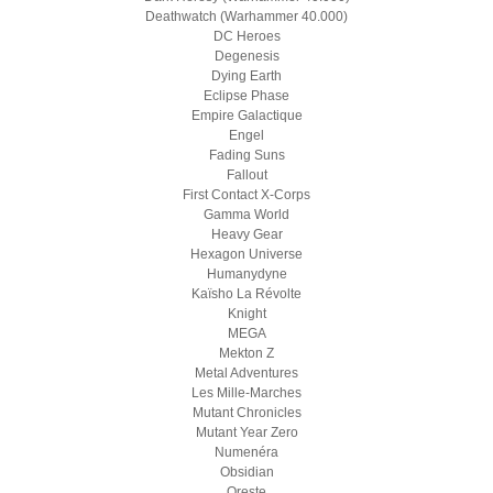
Deathwatch (Warhammer 40.000)
DC Heroes
Degenesis
Dying Earth
Eclipse Phase
Empire Galactique
Engel
Fading Suns
Fallout
First Contact X-Corps
Gamma World
Heavy Gear
Hexagon Universe
Humanydyne
Kaïsho La Révolte
Knight
MEGA
Mekton Z
Metal Adventures
Les Mille-Marches
Mutant Chronicles
Mutant Year Zero
Numenéra
Obsidian
Oreste