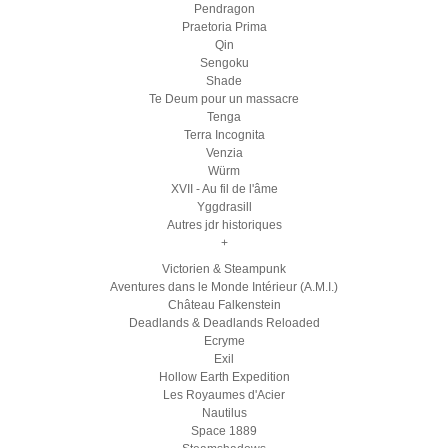
Pendragon
Praetoria Prima
Qin
Sengoku
Shade
Te Deum pour un massacre
Tenga
Terra Incognita
Venzia
Würm
XVII - Au fil de l'âme
Yggdrasill
Autres jdr historiques
+
Victorien & Steampunk
Aventures dans le Monde Intérieur (A.M.I.)
Château Falkenstein
Deadlands & Deadlands Reloaded
Ecryme
Exil
Hollow Earth Expedition
Les Royaumes d'Acier
Nautilus
Space 1889