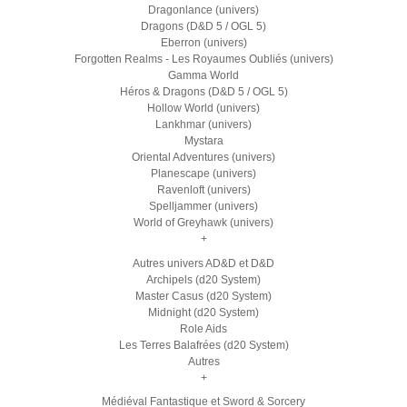
Dragonlance (univers)
Dragons (D&D 5 / OGL 5)
Eberron (univers)
Forgotten Realms - Les Royaumes Oubliés (univers)
Gamma World
Héros & Dragons (D&D 5 / OGL 5)
Hollow World (univers)
Lankhmar (univers)
Mystara
Oriental Adventures (univers)
Planescape (univers)
Ravenloft (univers)
Spelljammer (univers)
World of Greyhawk (univers)
+
Autres univers AD&D et D&D
Archipels (d20 System)
Master Casus (d20 System)
Midnight (d20 System)
Role Aids
Les Terres Balafrées (d20 System)
Autres
+
Médiéval Fantastique et Sword & Sorcery