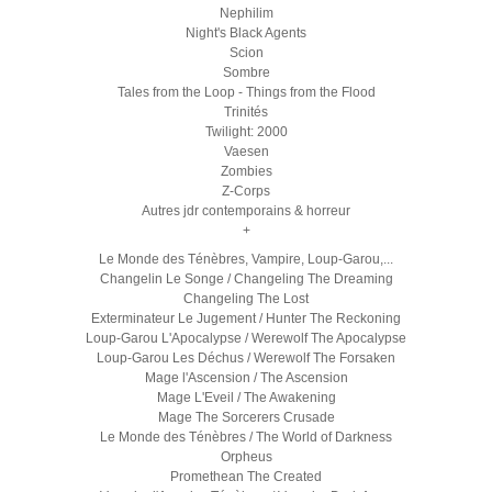
Nephilim
Night's Black Agents
Scion
Sombre
Tales from the Loop - Things from the Flood
Trinités
Twilight: 2000
Vaesen
Zombies
Z-Corps
Autres jdr contemporains & horreur
+
Le Monde des Ténèbres, Vampire, Loup-Garou,...
Changelin Le Songe / Changeling The Dreaming
Changeling The Lost
Exterminateur Le Jugement / Hunter The Reckoning
Loup-Garou L'Apocalypse / Werewolf The Apocalypse
Loup-Garou Les Déchus / Werewolf The Forsaken
Mage l'Ascension / The Ascension
Mage L'Eveil / The Awakening
Mage The Sorcerers Crusade
Le Monde des Ténèbres / The World of Darkness
Orpheus
Promethean The Created