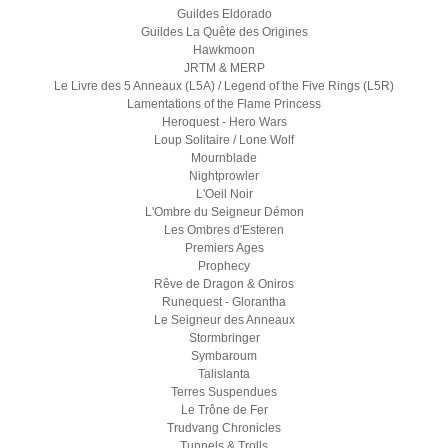
Guildes Eldorado
Guildes La Quête des Origines
Hawkmoon
JRTM & MERP
Le Livre des 5 Anneaux (L5A) / Legend of the Five Rings (L5R)
Lamentations of the Flame Princess
Heroquest - Hero Wars
Loup Solitaire / Lone Wolf
Mournblade
Nightprowler
L'Oeil Noir
L'Ombre du Seigneur Démon
Les Ombres d'Esteren
Premiers Ages
Prophecy
Rêve de Dragon & Oniros
Runequest - Glorantha
Le Seigneur des Anneaux
Stormbringer
Symbaroum
Talislanta
Terres Suspendues
Le Trône de Fer
Trudvang Chronicles
Tunnels & Trolls