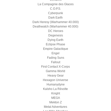
La Compagnie des Glaces
C.O.P.S.
Cyberpunk
Dark Earth
Dark Heresy (Warhammer 40.000)
Deathwatch (Warhammer 40.000)
DC Heroes
Degenesis
Dying Earth
Eclipse Phase
Empire Galactique
Engel
Fading Suns
Fallout
First Contact X-Corps
Gamma World
Heavy Gear
Hexagon Universe
Humanydyne
Kaïsho La Révolte
Knight
MEGA
Mekton Z
Metal Adventures