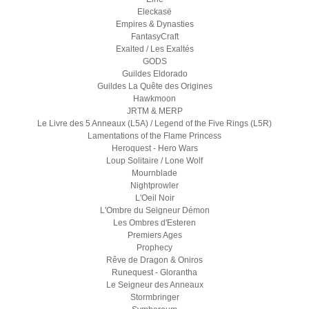
Eleckasë
Empires & Dynasties
FantasyCraft
Exalted / Les Exaltés
GODS
Guildes Eldorado
Guildes La Quête des Origines
Hawkmoon
JRTM & MERP
Le Livre des 5 Anneaux (L5A) / Legend of the Five Rings (L5R)
Lamentations of the Flame Princess
Heroquest - Hero Wars
Loup Solitaire / Lone Wolf
Mournblade
Nightprowler
L'Oeil Noir
L'Ombre du Seigneur Démon
Les Ombres d'Esteren
Premiers Ages
Prophecy
Rêve de Dragon & Oniros
Runequest - Glorantha
Le Seigneur des Anneaux
Stormbringer