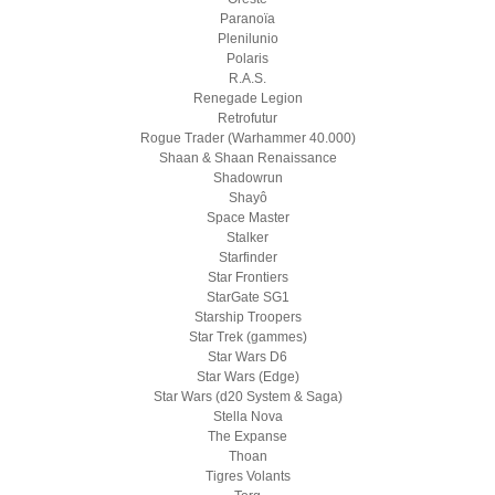
Paranoïa
Plenilunio
Polaris
R.A.S.
Renegade Legion
Retrofutur
Rogue Trader (Warhammer 40.000)
Shaan & Shaan Renaissance
Shadowrun
Shayô
Space Master
Stalker
Starfinder
Star Frontiers
StarGate SG1
Starship Troopers
Star Trek (gammes)
Star Wars D6
Star Wars (Edge)
Star Wars (d20 System & Saga)
Stella Nova
The Expanse
Thoan
Tigres Volants