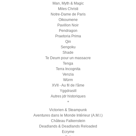
Man, Myth & Magic
Miles Christi
Notre-Dame de Paris
Oikoumene
Pavillon Noir
Pendragon
Praetoria Prima
Qin
Sengoku
Shade
Te Deum pour un massacre
Tenga
Terra Incognita
Venzia
Würm
XVII - Au fil de l'âme
Yggdrasill
Autres jdr historiques
+
Victorien & Steampunk
Aventures dans le Monde Intérieur (A.M.I.)
Château Falkenstein
Deadlands & Deadlands Reloaded
Ecryme