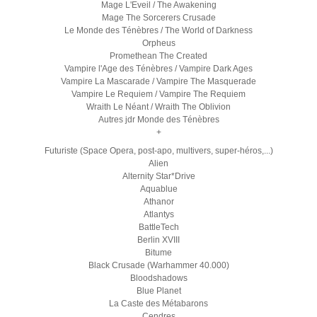
Mage L'Eveil / The Awakening
Mage The Sorcerers Crusade
Le Monde des Ténèbres / The World of Darkness
Orpheus
Promethean The Created
Vampire l'Age des Ténèbres / Vampire Dark Ages
Vampire La Mascarade / Vampire The Masquerade
Vampire Le Requiem / Vampire The Requiem
Wraith Le Néant / Wraith The Oblivion
Autres jdr Monde des Ténèbres
+
Futuriste (Space Opera, post-apo, multivers, super-héros,...)
Alien
Alternity Star*Drive
Aquablue
Athanor
Atlantys
BattleTech
Berlin XVIII
Bitume
Black Crusade (Warhammer 40.000)
Bloodshadows
Blue Planet
La Caste des Métabarons
Cendres