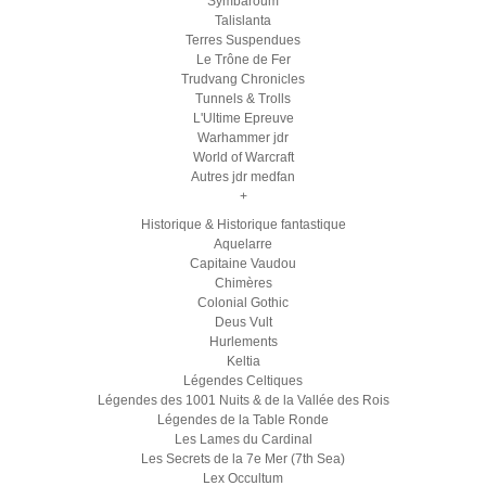
Symbaroum
Talislanta
Terres Suspendues
Le Trône de Fer
Trudvang Chronicles
Tunnels & Trolls
L'Ultime Epreuve
Warhammer jdr
World of Warcraft
Autres jdr medfan
+
Historique & Historique fantastique
Aquelarre
Capitaine Vaudou
Chimères
Colonial Gothic
Deus Vult
Hurlements
Keltia
Légendes Celtiques
Légendes des 1001 Nuits & de la Vallée des Rois
Légendes de la Table Ronde
Les Lames du Cardinal
Les Secrets de la 7e Mer (7th Sea)
Lex Occultum