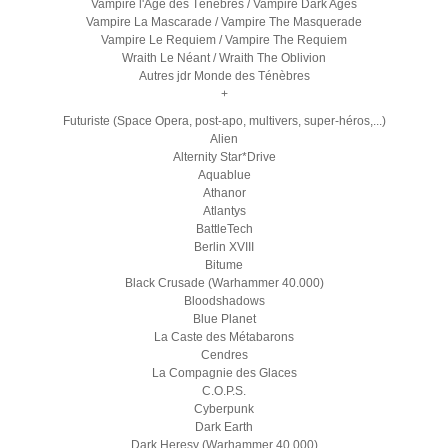
Vampire l'Age des Ténèbres / Vampire Dark Ages
Vampire La Mascarade / Vampire The Masquerade
Vampire Le Requiem / Vampire The Requiem
Wraith Le Néant / Wraith The Oblivion
Autres jdr Monde des Ténèbres
+
Futuriste (Space Opera, post-apo, multivers, super-héros,...)
Alien
Alternity Star*Drive
Aquablue
Athanor
Atlantys
BattleTech
Berlin XVIII
Bitume
Black Crusade (Warhammer 40.000)
Bloodshadows
Blue Planet
La Caste des Métabarons
Cendres
La Compagnie des Glaces
C.O.P.S.
Cyberpunk
Dark Earth
Dark Heresy (Warhammer 40.000)