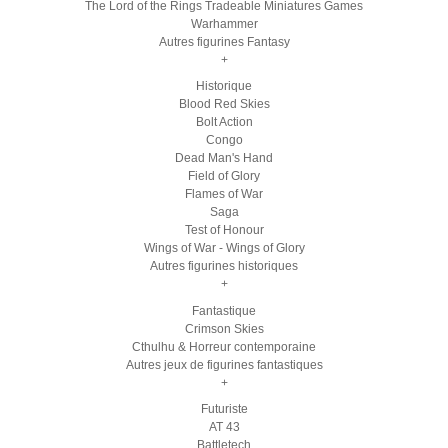
The Lord of the Rings Tradeable Miniatures Games
Warhammer
Autres figurines Fantasy
+
Historique
Blood Red Skies
Bolt Action
Congo
Dead Man's Hand
Field of Glory
Flames of War
Saga
Test of Honour
Wings of War - Wings of Glory
Autres figurines historiques
+
Fantastique
Crimson Skies
Cthulhu & Horreur contemporaine
Autres jeux de figurines fantastiques
+
Futuriste
AT 43
Battletech