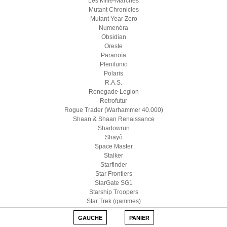
Les Mille-Marches
Mutant Chronicles
Mutant Year Zero
Numenéra
Obsidian
Oreste
Paranoïa
Plenilunio
Polaris
R.A.S.
Renegade Legion
Retrofutur
Rogue Trader (Warhammer 40.000)
Shaan & Shaan Renaissance
Shadowrun
Shayô
Space Master
Stalker
Starfinder
Star Frontiers
StarGate SG1
Starship Troopers
Star Trek (gammes)
Star Wars D6
GAUCHE
PANIER
Star Wars (Edge)