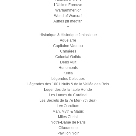
L'Ultime Epreuve
Warhammer jdr
World of Warcraft
Autres jdr medfan
+
Historique & Historique fantastique
Aquelarre
Capitaine Vaudou
Chimères
Colonial Gothic
Deus Vult
Hurlements
Keltia
Légendes Celtiques
Légendes des 1001 Nuits & de la Vallée des Rois
Légendes de la Table Ronde
Les Lames du Cardinal
Les Secrets de la 7e Mer (7th Sea)
Lex Occultum
Man, Myth & Magic
Miles Christi
Notre-Dame de Paris
Oikoumene
Pavillon Noir