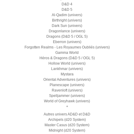
D&D 4
D&D 5
Al-Qadim (univers)
Birthright (univers)
Dark Sun (univers)
Dragonlance (univers)
Dragons (D&D 5 / OGL 5)
Eberron (univers)
Forgotten Realms - Les Royaumes Oubliés (univers)
Gamma World
Héros & Dragons (D&D 5 / OGL 5)
Hollow World (univers)
Lankhmar (univers)
Mystara
Oriental Adventures (univers)
Planescape (univers)
Ravenloft (univers)
Spelljammer (univers)
World of Greyhawk (univers)
+
Autres univers AD&D et D&D
Archipels (d20 System)
Master Casus (d20 System)
Midnight (d20 System)