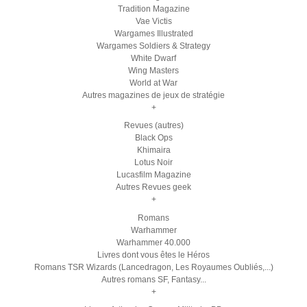
Tradition Magazine
Vae Victis
Wargames Illustrated
Wargames Soldiers & Strategy
White Dwarf
Wing Masters
World at War
Autres magazines de jeux de stratégie
+
Revues (autres)
Black Ops
Khimaira
Lotus Noir
Lucasfilm Magazine
Autres Revues geek
+
Romans
Warhammer
Warhammer 40.000
Livres dont vous êtes le Héros
Romans TSR Wizards (Lancedragon, Les Royaumes Oubliés,...)
Autres romans SF, Fantasy...
+