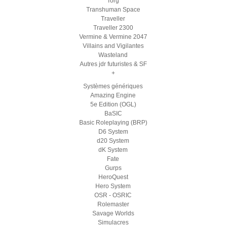
Torg
Transhuman Space
Traveller
Traveller 2300
Vermine & Vermine 2047
Villains and Vigilantes
Wasteland
Autres jdr futuristes & SF
+
Systèmes génériques
Amazing Engine
5e Edition (OGL)
BaSIC
Basic Roleplaying (BRP)
D6 System
d20 System
dK System
Fate
Gurps
HeroQuest
Hero System
OSR - OSRIC
Rolemaster
Savage Worlds
Simulacres