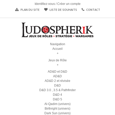
Identifiez-vous
/
Créer un compte
PLAN DU SITE
LISTE DE SOUHAITS
CONTACT
Navigation
Accueil
+
Jeux de Rôle
+
AD&D et D&D
AD&D
AD&D 2 et révisée
D&D
D&D 3.0 , 3.5 & Pathfinder
D&D 4
D&D 5
Al-Qadim (univers)
Birthright (univers)
Dark Sun (univers)