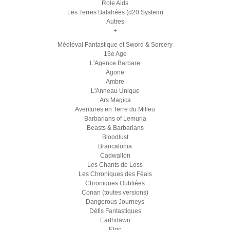
Role Aids
Les Terres Balafrées (d20 System)
Autres
+
Médiéval Fantastique et Sword & Sorcery
13e Age
L'Agence Barbare
Agone
Ambre
L'Anneau Unique
Ars Magica
Aventures en Terre du Milieu
Barbarians of Lemuria
Beasts & Barbarians
Bloodlust
Brancalonia
Cadwallon
Les Chants de Loss
Les Chroniques des Féals
Chroniques Oubliées
Conan (toutes versions)
Dangerous Journeys
Défis Fantastiques
Earthdawn
Elric