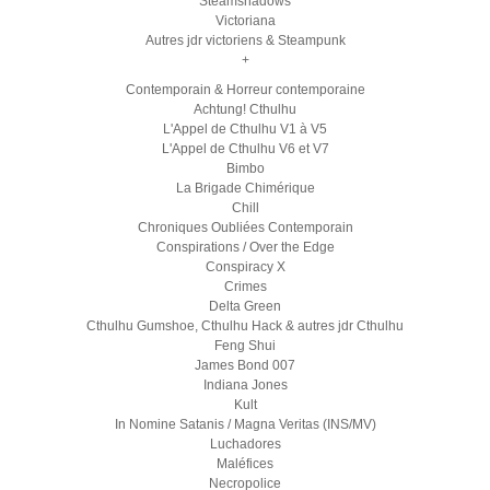
Steamshadows
Victoriana
Autres jdr victoriens & Steampunk
+
Contemporain & Horreur contemporaine
Achtung! Cthulhu
L'Appel de Cthulhu V1 à V5
L'Appel de Cthulhu V6 et V7
Bimbo
La Brigade Chimérique
Chill
Chroniques Oubliées Contemporain
Conspirations / Over the Edge
Conspiracy X
Crimes
Delta Green
Cthulhu Gumshoe, Cthulhu Hack & autres jdr Cthulhu
Feng Shui
James Bond 007
Indiana Jones
Kult
In Nomine Satanis / Magna Veritas (INS/MV)
Luchadores
Maléfices
Necropolice