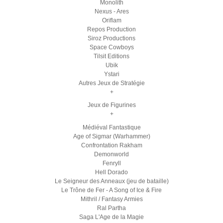
Monolith
Nexus - Ares
Oriflam
Repos Production
Siroz Productions
Space Cowboys
Tilsit Editions
Ubik
Ystari
Autres Jeux de Stratégie
+
Jeux de Figurines
+
Médiéval Fantastique
Age of Sigmar (Warhammer)
Confrontation Rakham
Demonworld
Fenryll
Hell Dorado
Le Seigneur des Anneaux (jeu de bataille)
Le Trône de Fer - A Song of Ice & Fire
Mithril / Fantasy Armies
Ral Partha
Saga L'Age de la Magie