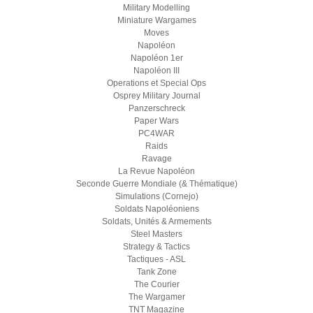
Military Modelling
Miniature Wargames
Moves
Napoléon
Napoléon 1er
Napoléon III
Operations et Special Ops
Osprey Military Journal
Panzerschreck
Paper Wars
PC4WAR
Raids
Ravage
La Revue Napoléon
Seconde Guerre Mondiale (& Thématique)
Simulations (Cornejo)
Soldats Napoléoniens
Soldats, Unités & Armements
Steel Masters
Strategy & Tactics
Tactiques - ASL
Tank Zone
The Courier
The Wargamer
TNT Magazine