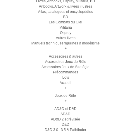
Livres, Artbooks, Osprey, Militaria, BD
Artbooks, Artwork & livres illustrés
Atlas, catalogues et encyclopédies
BD
Les Combats du Ciel
Militaria
Osprey
Autres livres
Manuels techniques figurines & modélisme
+
Accessoires & autres
Accessoires Jeux de Rôle
Accessoires Jeux de Stratégie
Précommandes
Lots
Accueil
+
Jeux de Rôle
+
AD&D et D&D
AD&D
AD&D 2 et révisée
D&D
D&D 3.0 , 3.5 & Pathfinder