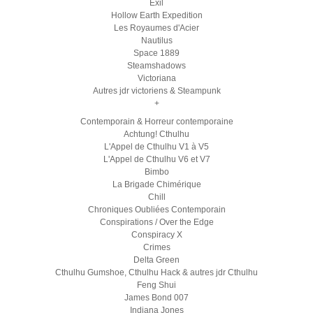
Exil
Hollow Earth Expedition
Les Royaumes d'Acier
Nautilus
Space 1889
Steamshadows
Victoriana
Autres jdr victoriens & Steampunk
+
Contemporain & Horreur contemporaine
Achtung! Cthulhu
L'Appel de Cthulhu V1 à V5
L'Appel de Cthulhu V6 et V7
Bimbo
La Brigade Chimérique
Chill
Chroniques Oubliées Contemporain
Conspirations / Over the Edge
Conspiracy X
Crimes
Delta Green
Cthulhu Gumshoe, Cthulhu Hack & autres jdr Cthulhu
Feng Shui
James Bond 007
Indiana Jones