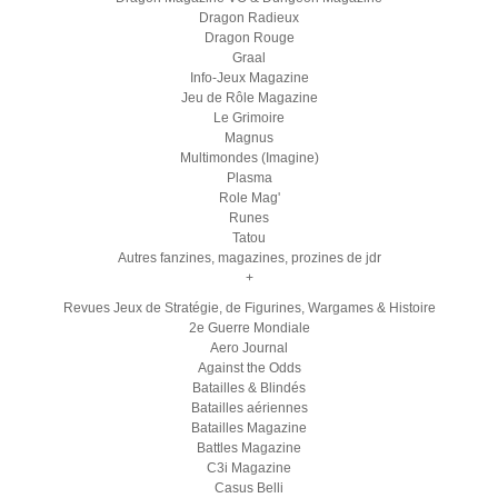
Dragon Radieux
Dragon Rouge
Graal
Info-Jeux Magazine
Jeu de Rôle Magazine
Le Grimoire
Magnus
Multimondes (Imagine)
Plasma
Role Mag'
Runes
Tatou
Autres fanzines, magazines, prozines de jdr
+
Revues Jeux de Stratégie, de Figurines, Wargames & Histoire
2e Guerre Mondiale
Aero Journal
Against the Odds
Batailles & Blindés
Batailles aériennes
Batailles Magazine
Battles Magazine
C3i Magazine
Casus Belli