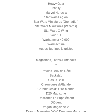
Heavy Gear
Infinity
Marvel Heroclix
Star Wars Legion
Star Wars Miniatures (Grenadier)
Star Wars Miniatures (Wizards)
Star Wars X-Wing
Void 1.1
Warhammer 40,000
Warmachine
Autres figurines futuristes
+
Magazines, Livres & Artbooks
+
Revues Jeux de Rôle
Backstab
Casus Belli
Chroniques d'Altaride
Chroniques d'Outre-Monde
D20 Magazine
Descartes Le Supplément
Di6dent
Dragon Magazine VF
Dragon Magazine VO & Dungeon Magazine