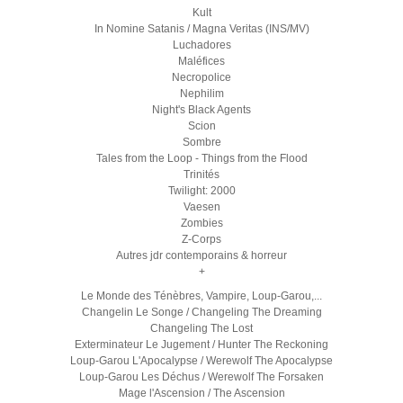
Kult
In Nomine Satanis / Magna Veritas (INS/MV)
Luchadores
Maléfices
Necropolice
Nephilim
Night's Black Agents
Scion
Sombre
Tales from the Loop - Things from the Flood
Trinités
Twilight: 2000
Vaesen
Zombies
Z-Corps
Autres jdr contemporains & horreur
+
Le Monde des Ténèbres, Vampire, Loup-Garou,...
Changelin Le Songe / Changeling The Dreaming
Changeling The Lost
Exterminateur Le Jugement / Hunter The Reckoning
Loup-Garou L'Apocalypse / Werewolf The Apocalypse
Loup-Garou Les Déchus / Werewolf The Forsaken
Mage l'Ascension / The Ascension