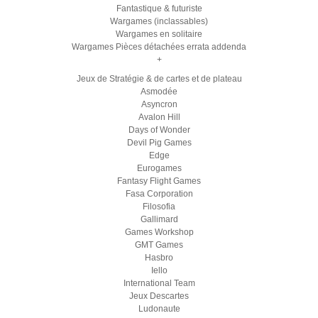
Fantastique & futuriste
Wargames (inclassables)
Wargames en solitaire
Wargames Pièces détachées errata addenda
+
Jeux de Stratégie & de cartes et de plateau
Asmodée
Asyncron
Avalon Hill
Days of Wonder
Devil Pig Games
Edge
Eurogames
Fantasy Flight Games
Fasa Corporation
Filosofia
Gallimard
Games Workshop
GMT Games
Hasbro
Iello
International Team
Jeux Descartes
Ludonaute