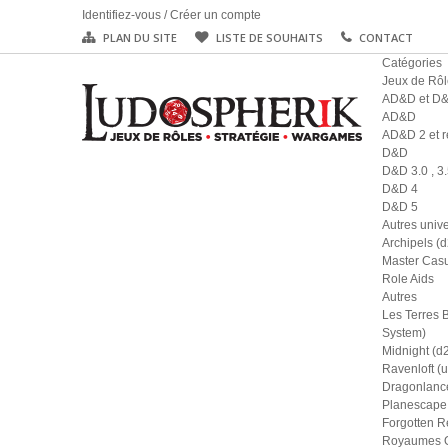
Identifiez-vous
/
Créer un compte
PLAN DU SITE
LISTE DE SOUHAITS
CONTACT
Catégories
Jeux de Rôl
AD&D et D
AD&D
AD&D 2 et r
D&D
D&D 3.0 , 3.
D&D 4
D&D 5
Autres univ
Archipels (
Master Casu
Role Aids
Autres
Les Terres 
System)
Midnight (d
Ravenloft (u
Dragonlance
Planescape 
Forgotten R
Royaumes Ou