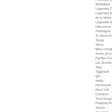
fantastique
Légendes C
Légendes d
de la Vallée
Légendes d
Oikoumene
Pendragon
Te Deum po
Tenga
Würm
Miles Christ
Autres jdr h
Pavillon Noi
Les Secrets 
Sea)
Yggdrasill
Qin
Keltia
Hurlements
Deus Vult
Chimères
Terra Incogn
Praetoria P
Venzia