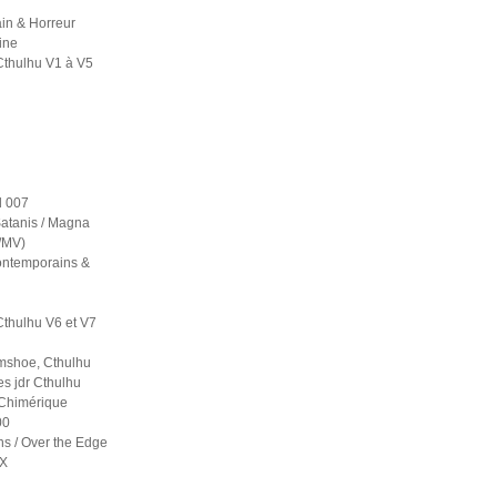
in & Horreur
ine
Cthulhu V1 à V5
 007
atanis / Magna
S/MV)
contemporains &
Cthulhu V6 et V7
mshoe, Cthulhu
es jdr Cthulhu
 Chimérique
00
ns / Over the Edge
 X