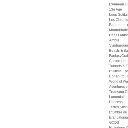
L'Anneau U
13e Age
Loup Solitai
Les Chroniq
Barbarians 
Mournblade
Défis Fanta
Ambre
Symbaroum
Beasts & Ba
FantasyCraf
Chroniques
Tunnels & Tr
L'Ultime Ep
Conan (tout
World of War
Aventures e
Trudvang Ch
Lamentation
Princess
Terres Sus
L'Ombre du
Brancalonia
GODS
Historique &