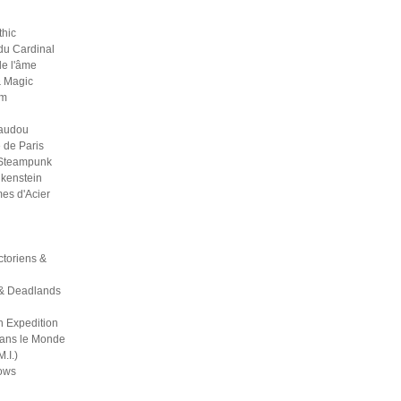
thic
du Cardinal
 de l'âme
& Magic
um
Vaudou
 de Paris
 Steampunk
kenstein
es d'Acier
ictoriens &
& Deadlands
h Expedition
dans le Monde
M.I.)
ows