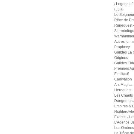
/ Legend of 
(L5R)
Le Seigneu
Rêve de Dr
Runequest -
Stormbringe
Warhammer 
Autres jdr 
Prophecy
Guildes La 
Origines
Guildes Eld
Premiers A
Eleckasë
Cadwallon
Ars Magica
Heroquest -
Les Chants 
Dangerous 
Empires & D
Nightprowle
Exalted / Le
L'Agence B
Les Ombres 
Le Trône de