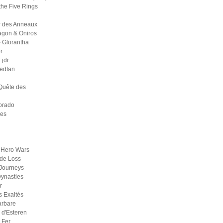
the Five Rings
r des Anneaux
agon & Oniros
 Glorantha
r
jdr
medfan
Quête des
orado
ges
 Hero Wars
de Loss
Journeys
ynasties
r
s Exaltés
arbare
d'Esteren
 Fer