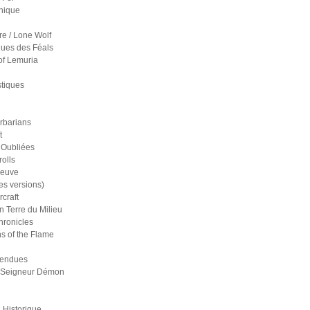
nique
re / Lone Wolf
ues des Féals
of Lemuria
stiques
rbarians
t
 Oubliées
olls
reuve
es versions)
craft
n Terre du Milieu
ronicles
s of the Flame
pendues
 Seigneur Démon
 Historique