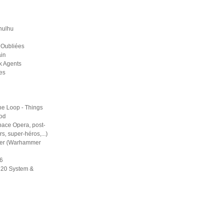
hulhu
 Oubliées
in
k Agents
es
he Loop - Things
ood
pace Opera, post-
rs, super-héros,...)
er (Warhammer
6
d20 System &