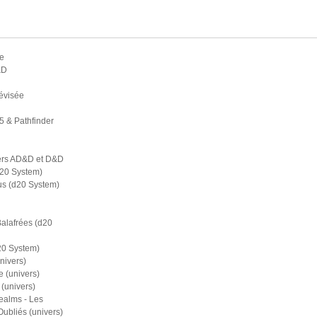
e
&D
évisée
5 & Pathfinder
ers AD&D et D&D
d20 System)
s (d20 System)
Balafrées (d20
20 System)
nivers)
 (univers)
(univers)
ealms - Les
bliés (univers)