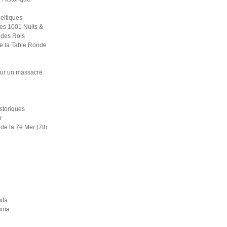
eltiques
es 1001 Nuits &
 des Rois
e la Table Ronde
ur un massacre
i
istoriques
r
de la 7e Mer (7th
ita
rima