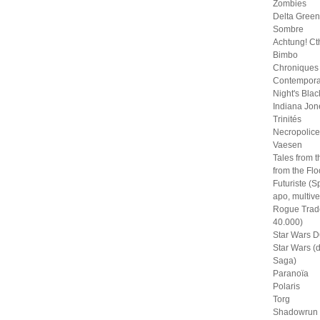
Zombies
Delta Green
Sombre
Achtung! Ct
Bimbo
Chroniques
Contempora
Night's Blac
Indiana Jon
Trinités
Necropolice
Vaesen
Tales from t
from the Fl
Futuriste (S
apo, multive
Rogue Trad
40.000)
Star Wars D
Star Wars (
Saga)
Paranoïa
Polaris
Torg
Shadowrun