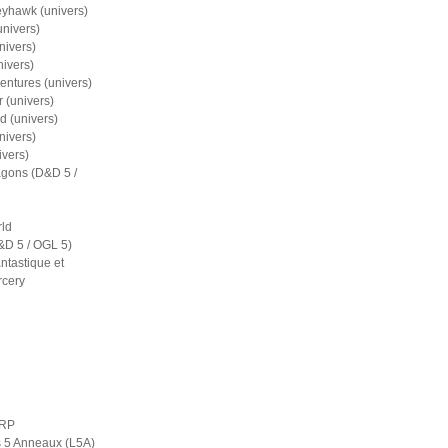
eyhawk (univers)
nivers)
nivers)
nivers)
entures (univers)
 (univers)
d (univers)
nivers)
ivers)
gons (D&D 5 /
ld
D 5 / OGL 5)
ntastique et
rcery
ERP
s 5 Anneaux (L5A)