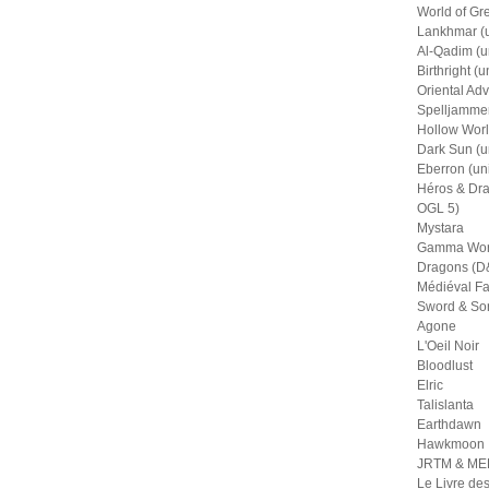
World of Gr
Lankhmar (u
Al-Qadim (u
Birthright (u
Oriental Adv
Spelljammer
Hollow Worl
Dark Sun (u
Eberron (un
Héros & Dra
OGL 5)
Mystara
Gamma Wor
Dragons (D&
Médiéval Fa
Sword & So
Agone
L'Oeil Noir
Bloodlust
Elric
Talislanta
Earthdawn
Hawkmoon
JRTM & M
Le Livre de