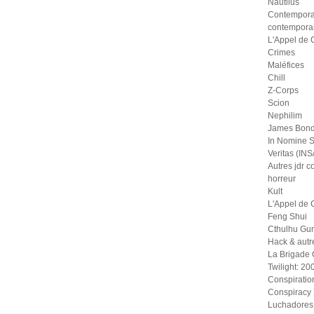
Nautilus
Contempora
contempora
L'Appel de 
Crimes
Maléfices
Chill
Z-Corps
Scion
Nephilim
James Bond
In Nomine S
Veritas (IN
Autres jdr 
horreur
Kult
L'Appel de 
Feng Shui
Cthulhu Gu
Hack & autr
La Brigade
Twilight: 20
Conspiratio
Conspiracy
Luchadores