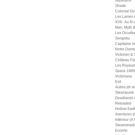
Aquelarre
Shade
Colonial Go
Les Lames 
XVII - Au fil
Man, Myth 
Lex Occult
Sengoku
Capitaine 
Notre-Dame
Victorien &
Château Fal
Les Royaum
Space 1889
Victoriana
Exil
Autres jdr v
Steampunk
Deadlands 
Reloaded
Hollow Eart
Aventures 
Intérieur (A.
Steamshad
Ecryme