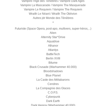
Vampire l'Age des Ténèbres / Vampire Dark Ages
Vampire La Mascarade / Vampire The Masquerade
Vampire Le Requiem / Vampire The Requiem
Wraith Le Néant / Wraith The Oblivion
Autres jdr Monde des Ténèbres
+
Futuriste (Space Opera, post-apo, multivers, super-héros,...)
Alien
Alternity Star*Drive
Aquablue
Athanor
Atlantys
BattleTech
Berlin XVIII
Bitume
Black Crusade (Warhammer 40.000)
Bloodshadows
Blue Planet
La Caste des Métabarons
Cendres
La Compagnie des Glaces
C.O.P.S.
Cyberpunk
Dark Earth
Dark Heresy (Warhammer 40.000)