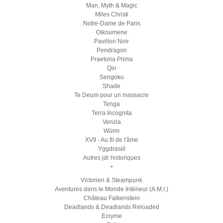
Man, Myth & Magic
Miles Christi
Notre-Dame de Paris
Oikoumene
Pavillon Noir
Pendragon
Praetoria Prima
Qin
Sengoku
Shade
Te Deum pour un massacre
Tenga
Terra Incognita
Venzia
Würm
XVII - Au fil de l'âme
Yggdrasill
Autres jdr historiques
+
Victorien & Steampunk
Aventures dans le Monde Intérieur (A.M.I.)
Château Falkenstein
Deadlands & Deadlands Reloaded
Ecryme