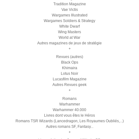
Tradition Magazine
Vae Victis
Wargames Illustrated
Wargames Soldiers & Strategy
White Dwarf
Wing Masters
World at War
Autres magazines de jeux de stratégie
+
Revues (autres)
Black Ops
Khimaira
Lotus Noir
Lucasfilm Magazine
Autres Revues geek
+
Romans
Warhammer
Warhammer 40.000
Livres dont vous êtes le Héros
Romans TSR Wizards (Lancedragon, Les Royaumes Oubliés,...)
Autres romans SF, Fantasy...
+