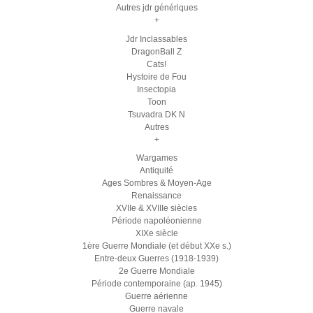
Autres jdr génériques
+
Jdr Inclassables
DragonBall Z
Cats!
Hystoire de Fou
Insectopia
Toon
Tsuvadra DK N
Autres
+
Wargames
Antiquité
Ages Sombres & Moyen-Age
Renaissance
XVIIe & XVIIIe siècles
Période napoléonienne
XIXe siècle
1ère Guerre Mondiale (et début XXe s.)
Entre-deux Guerres (1918-1939)
2e Guerre Mondiale
Période contemporaine (ap. 1945)
Guerre aérienne
Guerre navale