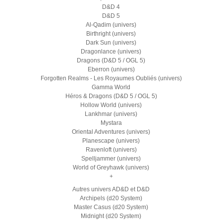
D&D 4
D&D 5
Al-Qadim (univers)
Birthright (univers)
Dark Sun (univers)
Dragonlance (univers)
Dragons (D&D 5 / OGL 5)
Eberron (univers)
Forgotten Realms - Les Royaumes Oubliés (univers)
Gamma World
Héros & Dragons (D&D 5 / OGL 5)
Hollow World (univers)
Lankhmar (univers)
Mystara
Oriental Adventures (univers)
Planescape (univers)
Ravenloft (univers)
Spelljammer (univers)
World of Greyhawk (univers)
+
Autres univers AD&D et D&D
Archipels (d20 System)
Master Casus (d20 System)
Midnight (d20 System)