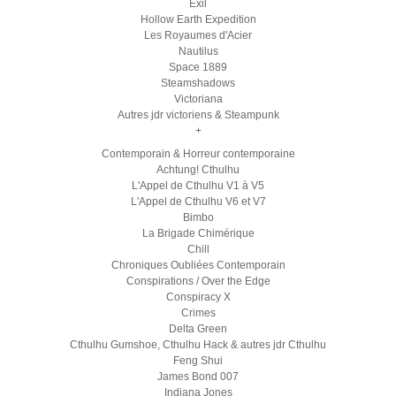
Exil
Hollow Earth Expedition
Les Royaumes d'Acier
Nautilus
Space 1889
Steamshadows
Victoriana
Autres jdr victoriens & Steampunk
+
Contemporain & Horreur contemporaine
Achtung! Cthulhu
L'Appel de Cthulhu V1 à V5
L'Appel de Cthulhu V6 et V7
Bimbo
La Brigade Chimérique
Chill
Chroniques Oubliées Contemporain
Conspirations / Over the Edge
Conspiracy X
Crimes
Delta Green
Cthulhu Gumshoe, Cthulhu Hack & autres jdr Cthulhu
Feng Shui
James Bond 007
Indiana Jones