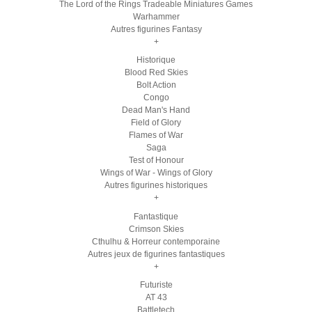
The Lord of the Rings Tradeable Miniatures Games
Warhammer
Autres figurines Fantasy
+
Historique
Blood Red Skies
Bolt Action
Congo
Dead Man's Hand
Field of Glory
Flames of War
Saga
Test of Honour
Wings of War - Wings of Glory
Autres figurines historiques
+
Fantastique
Crimson Skies
Cthulhu & Horreur contemporaine
Autres jeux de figurines fantastiques
+
Futuriste
AT 43
Battletech