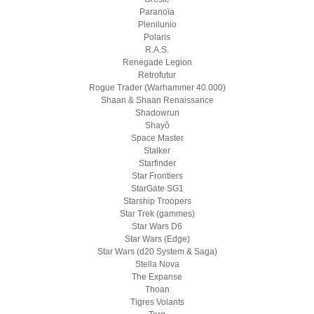
Paranoïa
Plenilunio
Polaris
R.A.S.
Renegade Legion
Retrofutur
Rogue Trader (Warhammer 40.000)
Shaan & Shaan Renaissance
Shadowrun
Shayô
Space Master
Stalker
Starfinder
Star Frontiers
StarGate SG1
Starship Troopers
Star Trek (gammes)
Star Wars D6
Star Wars (Edge)
Star Wars (d20 System & Saga)
Stella Nova
The Expanse
Thoan
Tigres Volants