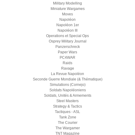
Military Modelling
Miniature Wargames
Moves
Napoléon
Napoléon 1er
Napoléon III
Operations et Special Ops
Osprey Military Journal
Panzerschreck
Paper Wars
PC4WAR
Raids
Ravage
La Revue Napoléon
Seconde Guerre Mondiale (& Thématique)
Simulations (Cornejo)
Soldats Napoléoniens
Soldats, Unités & Armements
Steel Masters
Strategy & Tactics
Tactiques - ASL
Tank Zone
The Courier
The Wargamer
TNT Magazine