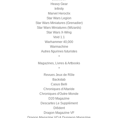
Heavy Gear
Infinity
Marvel Heroclix
Star Wars Legion
Star Wars Miniatures (Grenadier)
Star Wars Miniatures (Wizards)
Star Wars X-Wing
Void 1.1
Warhammer 40,000
Warmachine
Autres figurines futuristes
+
Magazines, Livres & Artbooks
+
Revues Jeux de Rôle
Backstab
Casus Belli
Chroniques d'Altaride
Chroniques d'Outre-Monde
D20 Magazine
Descartes Le Supplément
Di6dent
Dragon Magazine VF
Dragon Magazine VO & Dungeon Magazine