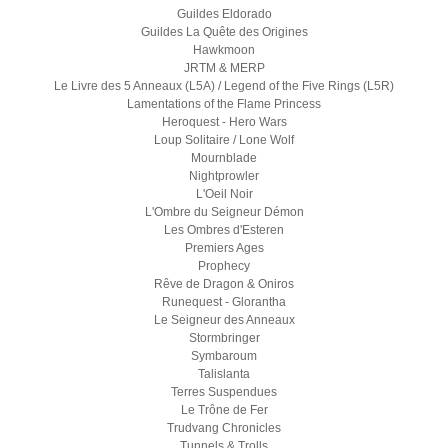
Guildes Eldorado
Guildes La Quête des Origines
Hawkmoon
JRTM & MERP
Le Livre des 5 Anneaux (L5A) / Legend of the Five Rings (L5R)
Lamentations of the Flame Princess
Heroquest - Hero Wars
Loup Solitaire / Lone Wolf
Mournblade
Nightprowler
L'Oeil Noir
L'Ombre du Seigneur Démon
Les Ombres d'Esteren
Premiers Ages
Prophecy
Rêve de Dragon & Oniros
Runequest - Glorantha
Le Seigneur des Anneaux
Stormbringer
Symbaroum
Talislanta
Terres Suspendues
Le Trône de Fer
Trudvang Chronicles
Tunnels & Trolls