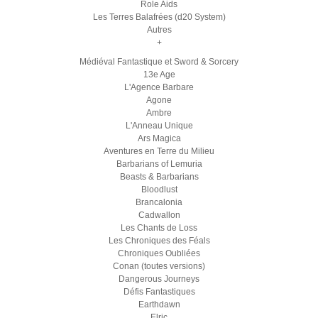
Role Aids
Les Terres Balafrées (d20 System)
Autres
+
Médiéval Fantastique et Sword & Sorcery
13e Age
L'Agence Barbare
Agone
Ambre
L'Anneau Unique
Ars Magica
Aventures en Terre du Milieu
Barbarians of Lemuria
Beasts & Barbarians
Bloodlust
Brancalonia
Cadwallon
Les Chants de Loss
Les Chroniques des Féals
Chroniques Oubliées
Conan (toutes versions)
Dangerous Journeys
Défis Fantastiques
Earthdawn
Elric