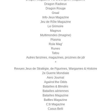
Dragon Radieux
Dragon Rouge
Graal
Info-Jeux Magazine
Jeu de Rôle Magazine
Le Grimoire
Magnus
Multimondes (Imagine)
Plasma
Role Mag'
Runes
Tatou
Autres fanzines, magazines, prozines de jdr
+
Revues Jeux de Stratégie, de Figurines, Wargames & Histoire
2e Guerre Mondiale
Aero Journal
Against the Odds
Batailles & Blindés
Batailles aériennes
Batailles Magazine
Battles Magazine
C3i Magazine
Casus Belli