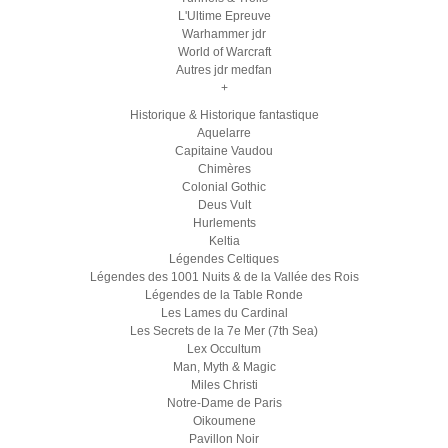
L'Ultime Epreuve
Warhammer jdr
World of Warcraft
Autres jdr medfan
+
Historique & Historique fantastique
Aquelarre
Capitaine Vaudou
Chimères
Colonial Gothic
Deus Vult
Hurlements
Keltia
Légendes Celtiques
Légendes des 1001 Nuits & de la Vallée des Rois
Légendes de la Table Ronde
Les Lames du Cardinal
Les Secrets de la 7e Mer (7th Sea)
Lex Occultum
Man, Myth & Magic
Miles Christi
Notre-Dame de Paris
Oikoumene
Pavillon Noir