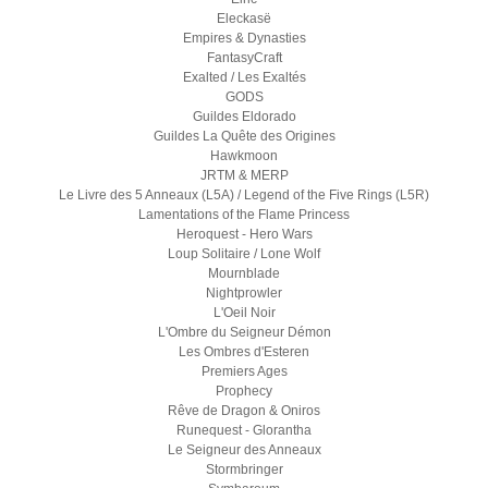
Eleckasë
Empires & Dynasties
FantasyCraft
Exalted / Les Exaltés
GODS
Guildes Eldorado
Guildes La Quête des Origines
Hawkmoon
JRTM & MERP
Le Livre des 5 Anneaux (L5A) / Legend of the Five Rings (L5R)
Lamentations of the Flame Princess
Heroquest - Hero Wars
Loup Solitaire / Lone Wolf
Mournblade
Nightprowler
L'Oeil Noir
L'Ombre du Seigneur Démon
Les Ombres d'Esteren
Premiers Ages
Prophecy
Rêve de Dragon & Oniros
Runequest - Glorantha
Le Seigneur des Anneaux
Stormbringer