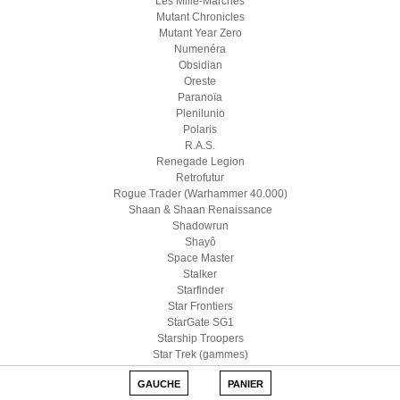
Les Mille-Marches
Mutant Chronicles
Mutant Year Zero
Numenéra
Obsidian
Oreste
Paranoïa
Plenilunio
Polaris
R.A.S.
Renegade Legion
Retrofutur
Rogue Trader (Warhammer 40.000)
Shaan & Shaan Renaissance
Shadowrun
Shayô
Space Master
Stalker
Starfinder
Star Frontiers
StarGate SG1
Starship Troopers
Star Trek (gammes)
Star Wars D6
GAUCHE
PANIER
Star Wars (Edge)