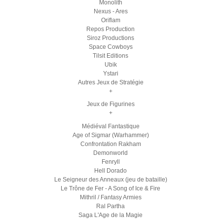
Monolith
Nexus - Ares
Oriflam
Repos Production
Siroz Productions
Space Cowboys
Tilsit Editions
Ubik
Ystari
Autres Jeux de Stratégie
+
Jeux de Figurines
+
Médiéval Fantastique
Age of Sigmar (Warhammer)
Confrontation Rakham
Demonworld
Fenryll
Hell Dorado
Le Seigneur des Anneaux (jeu de bataille)
Le Trône de Fer - A Song of Ice & Fire
Mithril / Fantasy Armies
Ral Partha
Saga L'Age de la Magie