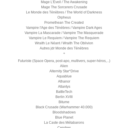
Mage L'Eveil / The Awakening
Mage The Sorcerers Crusade
Le Monde des Ténèbres / The World of Darkness
Orpheus
Promethean The Created
Vampire l'Age des Ténèbres / Vampire Dark Ages
Vampire La Mascarade / Vampire The Masquerade
Vampire Le Requiem / Vampire The Requiem
Wraith Le Néant / Wraith The Oblivion
Autres jdr Monde des Ténèbres
+
Futuriste (Space Opera, post-apo, multivers, super-héros,...)
Alien
Alternity Star*Drive
Aquablue
Athanor
Atlantys
BattleTech
Berlin XVIII
Bitume
Black Crusade (Warhammer 40.000)
Bloodshadows
Blue Planet
La Caste des Métabarons
Cendres