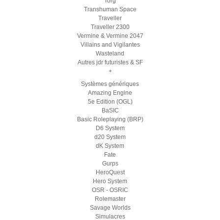
Torg
Transhuman Space
Traveller
Traveller 2300
Vermine & Vermine 2047
Villains and Vigilantes
Wasteland
Autres jdr futuristes & SF
+
Systèmes génériques
Amazing Engine
5e Edition (OGL)
BaSIC
Basic Roleplaying (BRP)
D6 System
d20 System
dK System
Fate
Gurps
HeroQuest
Hero System
OSR - OSRIC
Rolemaster
Savage Worlds
Simulacres