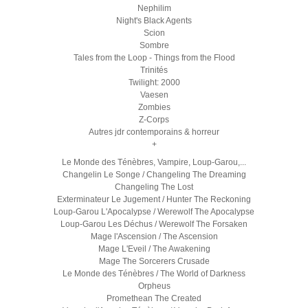
Nephilim
Night's Black Agents
Scion
Sombre
Tales from the Loop - Things from the Flood
Trinités
Twilight: 2000
Vaesen
Zombies
Z-Corps
Autres jdr contemporains & horreur
+
Le Monde des Ténèbres, Vampire, Loup-Garou,...
Changelin Le Songe / Changeling The Dreaming
Changeling The Lost
Exterminateur Le Jugement / Hunter The Reckoning
Loup-Garou L'Apocalypse / Werewolf The Apocalypse
Loup-Garou Les Déchus / Werewolf The Forsaken
Mage l'Ascension / The Ascension
Mage L'Eveil / The Awakening
Mage The Sorcerers Crusade
Le Monde des Ténèbres / The World of Darkness
Orpheus
Promethean The Created