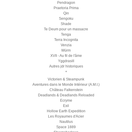
Pendragon
Praetoria Prima
Qin
Sengoku
Shade
Te Deum pour un massacre
Tenga
Terra Incognita
Venzia
Würm
XVII - Au fil de l'âme
Yggdrasill
Autres jdr historiques
+
Victorien & Steampunk
Aventures dans le Monde Intérieur (A.M.I.)
Château Falkenstein
Deadlands & Deadlands Reloaded
Ecryme
Exil
Hollow Earth Expedition
Les Royaumes d'Acier
Nautilus
Space 1889