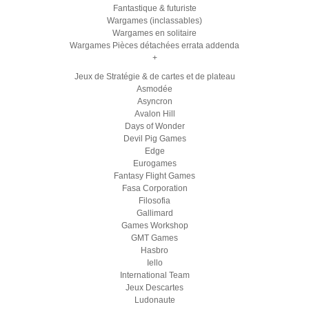
Fantastique & futuriste
Wargames (inclassables)
Wargames en solitaire
Wargames Pièces détachées errata addenda
+
Jeux de Stratégie & de cartes et de plateau
Asmodée
Asyncron
Avalon Hill
Days of Wonder
Devil Pig Games
Edge
Eurogames
Fantasy Flight Games
Fasa Corporation
Filosofia
Gallimard
Games Workshop
GMT Games
Hasbro
Iello
International Team
Jeux Descartes
Ludonaute