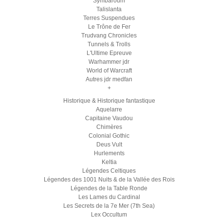
Symbaroum
Talislanta
Terres Suspendues
Le Trône de Fer
Trudvang Chronicles
Tunnels & Trolls
L'Ultime Epreuve
Warhammer jdr
World of Warcraft
Autres jdr medfan
+
Historique & Historique fantastique
Aquelarre
Capitaine Vaudou
Chimères
Colonial Gothic
Deus Vult
Hurlements
Keltia
Légendes Celtiques
Légendes des 1001 Nuits & de la Vallée des Rois
Légendes de la Table Ronde
Les Lames du Cardinal
Les Secrets de la 7e Mer (7th Sea)
Lex Occultum