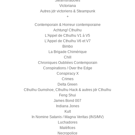
Steamshadows
Victoriana
Autres jdr victoriens & Steampunk
+
Contemporain & Horreur contemporaine
Achtung! Cthulhu
L'Appel de Cthulhu V1 à V5
L'Appel de Cthulhu V6 et V7
Bimbo
La Brigade Chimérique
Chill
Chroniques Oubliées Contemporain
Conspirations / Over the Edge
Conspiracy X
Crimes
Delta Green
Cthulhu Gumshoe, Cthulhu Hack & autres jdr Cthulhu
Feng Shui
James Bond 007
Indiana Jones
Kult
In Nomine Satanis / Magna Veritas (INS/MV)
Luchadores
Maléfices
Necropolice