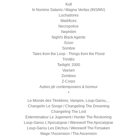
Kult
In Nomine Satanis / Magna Veritas (INS/MV)
Luchadores
Maléfices
Necropolice
Nephilim
Night's Black Agents
Scion
Sombre
Tales from the Loop - Things from the Flood
Trinités
Twilight: 2000
Vaesen
Zombies
Z-Corps
Autres jdr contemporains & horreur
+
Le Monde des Ténèbres, Vampire, Loup-Garou,...
Changelin Le Songe / Changeling The Dreaming
Changeling The Lost
Exterminateur Le Jugement / Hunter The Reckoning
Loup-Garou L'Apocalypse / Werewolf The Apocalypse
Loup-Garou Les Déchus / Werewolf The Forsaken
Mage l'Ascension / The Ascension