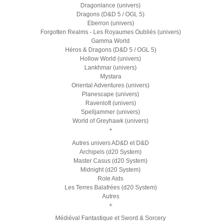
Dragonlance (univers)
Dragons (D&D 5 / OGL 5)
Eberron (univers)
Forgotten Realms - Les Royaumes Oubliés (univers)
Gamma World
Héros & Dragons (D&D 5 / OGL 5)
Hollow World (univers)
Lankhmar (univers)
Mystara
Oriental Adventures (univers)
Planescape (univers)
Ravenloft (univers)
Spelljammer (univers)
World of Greyhawk (univers)
+
Autres univers AD&D et D&D
Archipels (d20 System)
Master Casus (d20 System)
Midnight (d20 System)
Role Aids
Les Terres Balafrées (d20 System)
Autres
+
Médiéval Fantastique et Sword & Sorcery