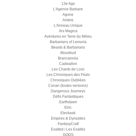
13e Age
L'Agence Barbare
Agone
Ambre
L'Anneau Unique
Ars Magica
Aventures en Terre du Milieu
Barbarians of Lemuria
Beasts & Barbarians
Bloodlust
Brancalonia
Cadwallon
Les Chants de Loss
Les Chroniques des Féals
Chroniques Oubliées
Conan (toutes versions)
Dangerous Journeys
Défis Fantastiques
Earthdawn
Elric
Eleckasë
Empires & Dynasties
FantasyCraft
Exalted / Les Exaltés
GODS