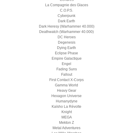
La Compagnie des Glaces
C.O.P.S.
Cyberpunk
Dark Earth
Dark Heresy (Warhammer 40.000)
Deathwatch (Warhammer 40.000)
DC Heroes
Degenesis
Dying Earth
Eclipse Phase
Empire Galactique
Engel
Fading Suns
Fallout
First Contact X-Corps
Gamma World
Heavy Gear
Hexagon Universe
Humanydyne
Kaïsho La Révolte
Knight
MEGA
Mekton Z
Metal Adventures