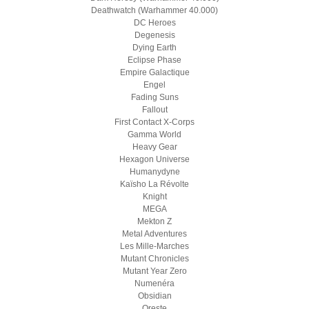
Deathwatch (Warhammer 40.000)
DC Heroes
Degenesis
Dying Earth
Eclipse Phase
Empire Galactique
Engel
Fading Suns
Fallout
First Contact X-Corps
Gamma World
Heavy Gear
Hexagon Universe
Humanydyne
Kaïsho La Révolte
Knight
MEGA
Mekton Z
Metal Adventures
Les Mille-Marches
Mutant Chronicles
Mutant Year Zero
Numenéra
Obsidian
Oreste