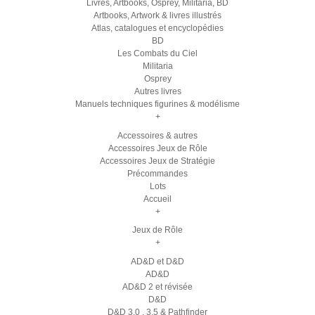
Livres, Artbooks, Osprey, Militaria, BD
Artbooks, Artwork & livres illustrés
Atlas, catalogues et encyclopédies
BD
Les Combats du Ciel
Militaria
Osprey
Autres livres
Manuels techniques figurines & modélisme
+
Accessoires & autres
Accessoires Jeux de Rôle
Accessoires Jeux de Stratégie
Précommandes
Lots
Accueil
+
Jeux de Rôle
+
AD&D et D&D
AD&D
AD&D 2 et révisée
D&D
D&D 3.0 , 3.5 & Pathfinder