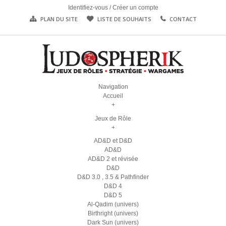
Identifiez-vous
/
Créer un compte
PLAN DU SITE
LISTE DE SOUHAITS
CONTACT
Navigation
Accueil
+
Jeux de Rôle
+
AD&D et D&D
AD&D
AD&D 2 et révisée
D&D
D&D 3.0 , 3.5 & Pathfinder
D&D 4
D&D 5
Al-Qadim (univers)
Birthright (univers)
Dark Sun (univers)