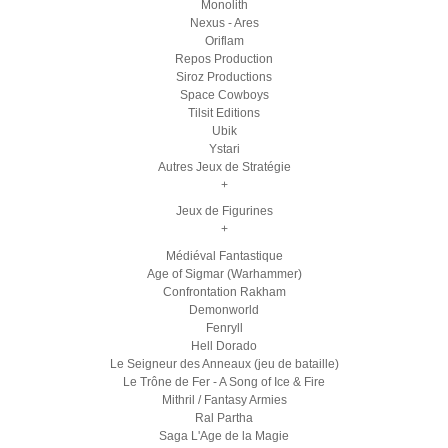
Monolith
Nexus - Ares
Oriflam
Repos Production
Siroz Productions
Space Cowboys
Tilsit Editions
Ubik
Ystari
Autres Jeux de Stratégie
+
Jeux de Figurines
+
Médiéval Fantastique
Age of Sigmar (Warhammer)
Confrontation Rakham
Demonworld
Fenryll
Hell Dorado
Le Seigneur des Anneaux (jeu de bataille)
Le Trône de Fer - A Song of Ice & Fire
Mithril / Fantasy Armies
Ral Partha
Saga L'Age de la Magie