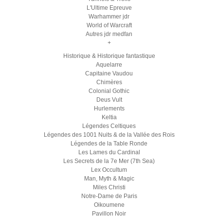
L'Ultime Epreuve
Warhammer jdr
World of Warcraft
Autres jdr medfan
+
Historique & Historique fantastique
Aquelarre
Capitaine Vaudou
Chimères
Colonial Gothic
Deus Vult
Hurlements
Keltia
Légendes Celtiques
Légendes des 1001 Nuits & de la Vallée des Rois
Légendes de la Table Ronde
Les Lames du Cardinal
Les Secrets de la 7e Mer (7th Sea)
Lex Occultum
Man, Myth & Magic
Miles Christi
Notre-Dame de Paris
Oikoumene
Pavillon Noir