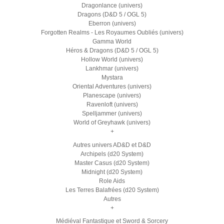
Dragonlance (univers)
Dragons (D&D 5 / OGL 5)
Eberron (univers)
Forgotten Realms - Les Royaumes Oubliés (univers)
Gamma World
Héros & Dragons (D&D 5 / OGL 5)
Hollow World (univers)
Lankhmar (univers)
Mystara
Oriental Adventures (univers)
Planescape (univers)
Ravenloft (univers)
Spelljammer (univers)
World of Greyhawk (univers)
+
Autres univers AD&D et D&D
Archipels (d20 System)
Master Casus (d20 System)
Midnight (d20 System)
Role Aids
Les Terres Balafrées (d20 System)
Autres
+
Médiéval Fantastique et Sword & Sorcery