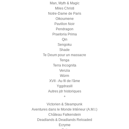
Man, Myth & Magic
Miles Christi
Notre-Dame de Paris
Oikoumene
Pavillon Noir
Pendragon
Praetoria Prima
Qin
Sengoku
Shade
Te Deum pour un massacre
Tenga
Terra Incognita
Venzia
Würm
XVII - Au fil de l'âme
Yggdrasill
Autres jdr historiques
+
Victorien & Steampunk
Aventures dans le Monde Intérieur (A.M.I.)
Château Falkenstein
Deadlands & Deadlands Reloaded
Ecryme