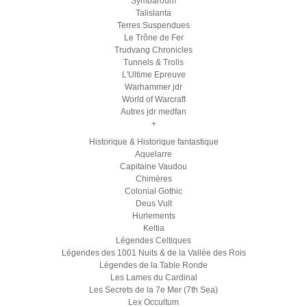
Symbaroum
Talislanta
Terres Suspendues
Le Trône de Fer
Trudvang Chronicles
Tunnels & Trolls
L'Ultime Epreuve
Warhammer jdr
World of Warcraft
Autres jdr medfan
+
Historique & Historique fantastique
Aquelarre
Capitaine Vaudou
Chimères
Colonial Gothic
Deus Vult
Hurlements
Keltia
Légendes Celtiques
Légendes des 1001 Nuits & de la Vallée des Rois
Légendes de la Table Ronde
Les Lames du Cardinal
Les Secrets de la 7e Mer (7th Sea)
Lex Occultum