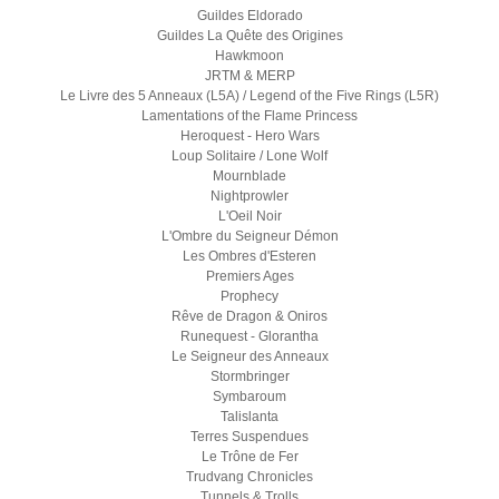
Guildes Eldorado
Guildes La Quête des Origines
Hawkmoon
JRTM & MERP
Le Livre des 5 Anneaux (L5A) / Legend of the Five Rings (L5R)
Lamentations of the Flame Princess
Heroquest - Hero Wars
Loup Solitaire / Lone Wolf
Mournblade
Nightprowler
L'Oeil Noir
L'Ombre du Seigneur Démon
Les Ombres d'Esteren
Premiers Ages
Prophecy
Rêve de Dragon & Oniros
Runequest - Glorantha
Le Seigneur des Anneaux
Stormbringer
Symbaroum
Talislanta
Terres Suspendues
Le Trône de Fer
Trudvang Chronicles
Tunnels & Trolls