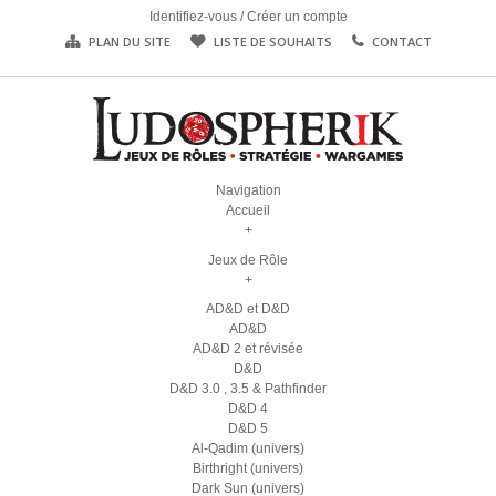
Identifiez-vous
/
Créer un compte
PLAN DU SITE
LISTE DE SOUHAITS
CONTACT
Navigation
Accueil
+
Jeux de Rôle
+
AD&D et D&D
AD&D
AD&D 2 et révisée
D&D
D&D 3.0 , 3.5 & Pathfinder
D&D 4
D&D 5
Al-Qadim (univers)
Birthright (univers)
Dark Sun (univers)