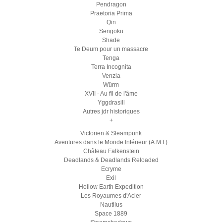
Pendragon
Praetoria Prima
Qin
Sengoku
Shade
Te Deum pour un massacre
Tenga
Terra Incognita
Venzia
Würm
XVII - Au fil de l'âme
Yggdrasill
Autres jdr historiques
+
Victorien & Steampunk
Aventures dans le Monde Intérieur (A.M.I.)
Château Falkenstein
Deadlands & Deadlands Reloaded
Ecryme
Exil
Hollow Earth Expedition
Les Royaumes d'Acier
Nautilus
Space 1889