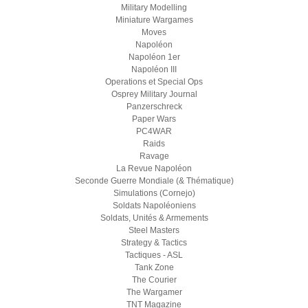
Military Modelling
Miniature Wargames
Moves
Napoléon
Napoléon 1er
Napoléon III
Operations et Special Ops
Osprey Military Journal
Panzerschreck
Paper Wars
PC4WAR
Raids
Ravage
La Revue Napoléon
Seconde Guerre Mondiale (& Thématique)
Simulations (Cornejo)
Soldats Napoléoniens
Soldats, Unités & Armements
Steel Masters
Strategy & Tactics
Tactiques - ASL
Tank Zone
The Courier
The Wargamer
TNT Magazine