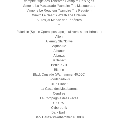
Vampire l'Age des Ténèbres / Vampire Dark Ages
Vampire La Mascarade / Vampire The Masquerade
Vampire Le Requiem / Vampire The Requiem
Wraith Le Néant / Wraith The Oblivion
Autres jdr Monde des Ténèbres
+
Futuriste (Space Opera, post-apo, multivers, super-héros,...)
Alien
Alternity Star*Drive
Aquablue
Athanor
Atlantys
BattleTech
Berlin XVIII
Bitume
Black Crusade (Warhammer 40.000)
Bloodshadows
Blue Planet
La Caste des Métabarons
Cendres
La Compagnie des Glaces
C.O.P.S.
Cyberpunk
Dark Earth
Dark Heresy (Warhammer 40.000)