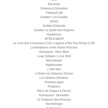
Eleckasë
Empires & Dynasties
FantasyCraft
Exalted / Les Exaltés
GODS
Guildes Eldorado
Guildes La Quête des Origines
Hawkmoon
JRTM & MERP
Le Livre des 5 Anneaux (L5A) / Legend of the Five Rings (L5R)
Lamentations of the Flame Princess
Heroquest - Hero Wars
Loup Solitaire / Lone Wolf
Mournblade
Nightprowler
L'Oeil Noir
L'Ombre du Seigneur Démon
Les Ombres d'Esteren
Premiers Ages
Prophecy
Rêve de Dragon & Oniros
Runequest - Glorantha
Le Seigneur des Anneaux
Stormbringer