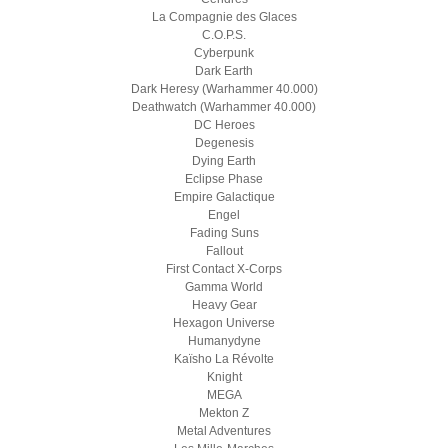
La Compagnie des Glaces
C.O.P.S.
Cyberpunk
Dark Earth
Dark Heresy (Warhammer 40.000)
Deathwatch (Warhammer 40.000)
DC Heroes
Degenesis
Dying Earth
Eclipse Phase
Empire Galactique
Engel
Fading Suns
Fallout
First Contact X-Corps
Gamma World
Heavy Gear
Hexagon Universe
Humanydyne
Kaïsho La Révolte
Knight
MEGA
Mekton Z
Metal Adventures