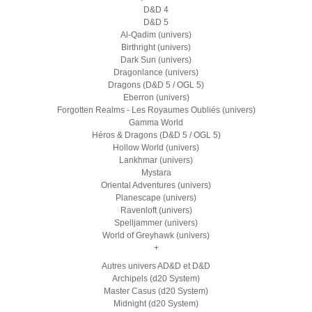
D&D 4
D&D 5
Al-Qadim (univers)
Birthright (univers)
Dark Sun (univers)
Dragonlance (univers)
Dragons (D&D 5 / OGL 5)
Eberron (univers)
Forgotten Realms - Les Royaumes Oubliés (univers)
Gamma World
Héros & Dragons (D&D 5 / OGL 5)
Hollow World (univers)
Lankhmar (univers)
Mystara
Oriental Adventures (univers)
Planescape (univers)
Ravenloft (univers)
Spelljammer (univers)
World of Greyhawk (univers)
+
Autres univers AD&D et D&D
Archipels (d20 System)
Master Casus (d20 System)
Midnight (d20 System)