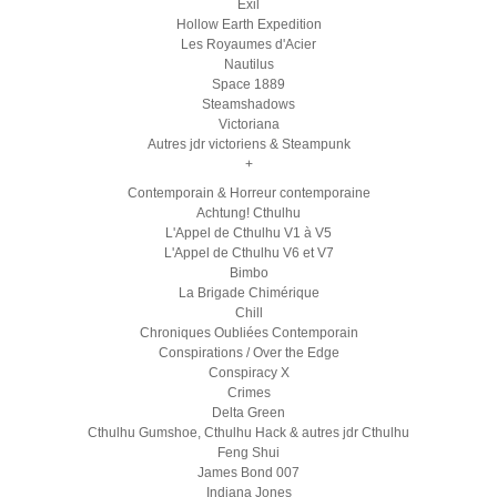
Exil
Hollow Earth Expedition
Les Royaumes d'Acier
Nautilus
Space 1889
Steamshadows
Victoriana
Autres jdr victoriens & Steampunk
+
Contemporain & Horreur contemporaine
Achtung! Cthulhu
L'Appel de Cthulhu V1 à V5
L'Appel de Cthulhu V6 et V7
Bimbo
La Brigade Chimérique
Chill
Chroniques Oubliées Contemporain
Conspirations / Over the Edge
Conspiracy X
Crimes
Delta Green
Cthulhu Gumshoe, Cthulhu Hack & autres jdr Cthulhu
Feng Shui
James Bond 007
Indiana Jones