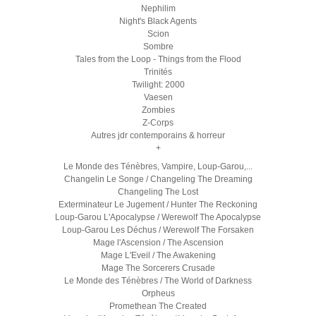
Nephilim
Night's Black Agents
Scion
Sombre
Tales from the Loop - Things from the Flood
Trinités
Twilight: 2000
Vaesen
Zombies
Z-Corps
Autres jdr contemporains & horreur
+
Le Monde des Ténèbres, Vampire, Loup-Garou,...
Changelin Le Songe / Changeling The Dreaming
Changeling The Lost
Exterminateur Le Jugement / Hunter The Reckoning
Loup-Garou L'Apocalypse / Werewolf The Apocalypse
Loup-Garou Les Déchus / Werewolf The Forsaken
Mage l'Ascension / The Ascension
Mage L'Eveil / The Awakening
Mage The Sorcerers Crusade
Le Monde des Ténèbres / The World of Darkness
Orpheus
Promethean The Created