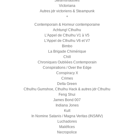
Steamshadows
Victoriana
Autres jdr victoriens & Steampunk
+
Contemporain & Horreur contemporaine
Achtung! Cthulhu
L'Appel de Cthulhu V1 à V5
L'Appel de Cthulhu V6 et V7
Bimbo
La Brigade Chimérique
Chill
Chroniques Oubliées Contemporain
Conspirations / Over the Edge
Conspiracy X
Crimes
Delta Green
Cthulhu Gumshoe, Cthulhu Hack & autres jdr Cthulhu
Feng Shui
James Bond 007
Indiana Jones
Kult
In Nomine Satanis / Magna Veritas (INS/MV)
Luchadores
Maléfices
Necropolice