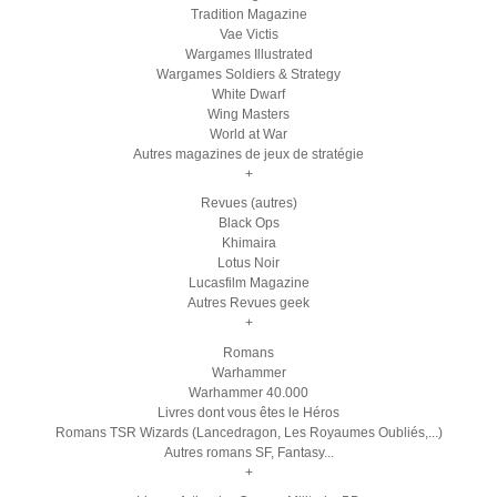
Tradition Magazine
Vae Victis
Wargames Illustrated
Wargames Soldiers & Strategy
White Dwarf
Wing Masters
World at War
Autres magazines de jeux de stratégie
+
Revues (autres)
Black Ops
Khimaira
Lotus Noir
Lucasfilm Magazine
Autres Revues geek
+
Romans
Warhammer
Warhammer 40.000
Livres dont vous êtes le Héros
Romans TSR Wizards (Lancedragon, Les Royaumes Oubliés,...)
Autres romans SF, Fantasy...
+