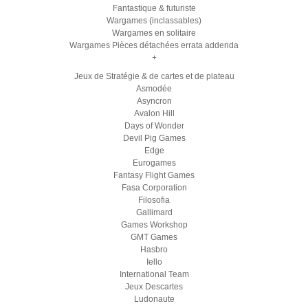
Fantastique & futuriste
Wargames (inclassables)
Wargames en solitaire
Wargames Pièces détachées errata addenda
+
Jeux de Stratégie & de cartes et de plateau
Asmodée
Asyncron
Avalon Hill
Days of Wonder
Devil Pig Games
Edge
Eurogames
Fantasy Flight Games
Fasa Corporation
Filosofia
Gallimard
Games Workshop
GMT Games
Hasbro
Iello
International Team
Jeux Descartes
Ludonaute