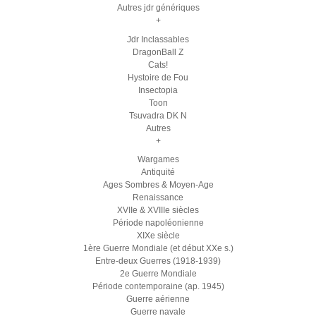
Autres jdr génériques
+
Jdr Inclassables
DragonBall Z
Cats!
Hystoire de Fou
Insectopia
Toon
Tsuvadra DK N
Autres
+
Wargames
Antiquité
Ages Sombres & Moyen-Age
Renaissance
XVIIe & XVIIIe siècles
Période napoléonienne
XIXe siècle
1ère Guerre Mondiale (et début XXe s.)
Entre-deux Guerres (1918-1939)
2e Guerre Mondiale
Période contemporaine (ap. 1945)
Guerre aérienne
Guerre navale