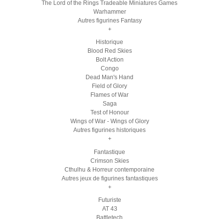
The Lord of the Rings Tradeable Miniatures Games
Warhammer
Autres figurines Fantasy
+
Historique
Blood Red Skies
Bolt Action
Congo
Dead Man's Hand
Field of Glory
Flames of War
Saga
Test of Honour
Wings of War - Wings of Glory
Autres figurines historiques
+
Fantastique
Crimson Skies
Cthulhu & Horreur contemporaine
Autres jeux de figurines fantastiques
+
Futuriste
AT 43
Battletech