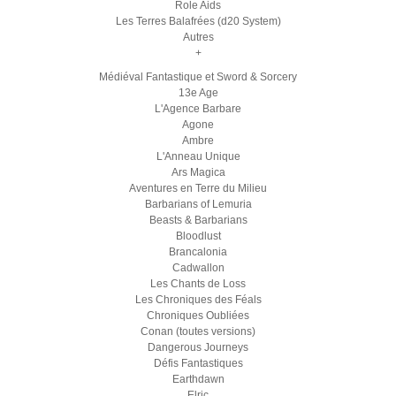
Role Aids
Les Terres Balafrées (d20 System)
Autres
+
Médiéval Fantastique et Sword & Sorcery
13e Age
L'Agence Barbare
Agone
Ambre
L'Anneau Unique
Ars Magica
Aventures en Terre du Milieu
Barbarians of Lemuria
Beasts & Barbarians
Bloodlust
Brancalonia
Cadwallon
Les Chants de Loss
Les Chroniques des Féals
Chroniques Oubliées
Conan (toutes versions)
Dangerous Journeys
Défis Fantastiques
Earthdawn
Elric