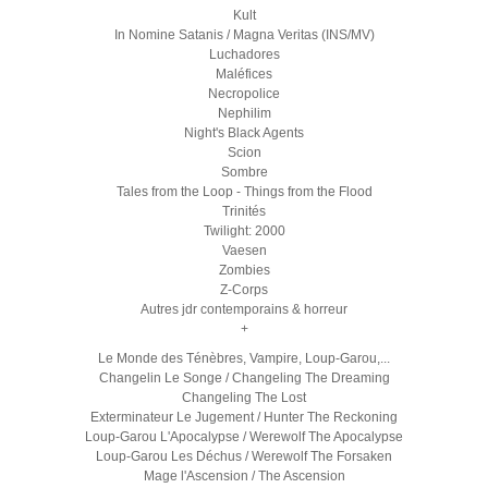
Kult
In Nomine Satanis / Magna Veritas (INS/MV)
Luchadores
Maléfices
Necropolice
Nephilim
Night's Black Agents
Scion
Sombre
Tales from the Loop - Things from the Flood
Trinités
Twilight: 2000
Vaesen
Zombies
Z-Corps
Autres jdr contemporains & horreur
+
Le Monde des Ténèbres, Vampire, Loup-Garou,...
Changelin Le Songe / Changeling The Dreaming
Changeling The Lost
Exterminateur Le Jugement / Hunter The Reckoning
Loup-Garou L'Apocalypse / Werewolf The Apocalypse
Loup-Garou Les Déchus / Werewolf The Forsaken
Mage l'Ascension / The Ascension