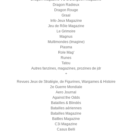
Dragon Radieux
Dragon Rouge
Graal
Info-Jeux Magazine
Jeu de Rôle Magazine
Le Grimoire
Magnus
Multimondes (Imagine)
Plasma
Role Mag'
Runes
Tatou
Autres fanzines, magazines, prozines de jdr
+
Revues Jeux de Stratégie, de Figurines, Wargames & Histoire
2e Guerre Mondiale
Aero Journal
Against the Odds
Batailles & Blindés
Batailles aériennes
Batailles Magazine
Battles Magazine
C3i Magazine
Casus Belli