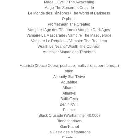
Mage L'Eveil / The Awakening
Mage The Sorcerers Crusade
Le Monde des Ténèbres / The World of Darkness
Orpheus
Promethean The Created
Vampire l'Age des Ténèbres / Vampire Dark Ages
Vampire La Mascarade / Vampire The Masquerade
Vampire Le Requiem / Vampire The Requiem
Wraith Le Néant / Wraith The Oblivion
Autres jdr Monde des Ténèbres
+
Futuriste (Space Opera, post-apo, multivers, super-héros,...)
Alien
Alternity Star*Drive
Aquablue
Athanor
Atlantys
BattleTech
Berlin XVIII
Bitume
Black Crusade (Warhammer 40.000)
Bloodshadows
Blue Planet
La Caste des Métabarons
Cendres