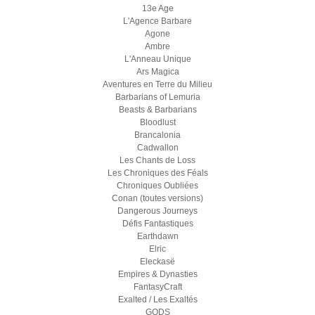
13e Age
L'Agence Barbare
Agone
Ambre
L'Anneau Unique
Ars Magica
Aventures en Terre du Milieu
Barbarians of Lemuria
Beasts & Barbarians
Bloodlust
Brancalonia
Cadwallon
Les Chants de Loss
Les Chroniques des Féals
Chroniques Oubliées
Conan (toutes versions)
Dangerous Journeys
Défis Fantastiques
Earthdawn
Elric
Eleckasë
Empires & Dynasties
FantasyCraft
Exalted / Les Exaltés
GODS