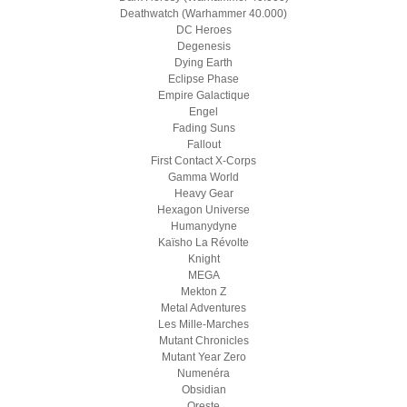
Deathwatch (Warhammer 40.000)
DC Heroes
Degenesis
Dying Earth
Eclipse Phase
Empire Galactique
Engel
Fading Suns
Fallout
First Contact X-Corps
Gamma World
Heavy Gear
Hexagon Universe
Humanydyne
Kaïsho La Révolte
Knight
MEGA
Mekton Z
Metal Adventures
Les Mille-Marches
Mutant Chronicles
Mutant Year Zero
Numenéra
Obsidian
Oreste