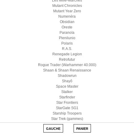
Les Mille-Marches
Mutant Chronicles
Mutant Year Zero
Numenéra
Obsidian
Oreste
Paranoïa
Plenilunio
Polaris
R.A.S.
Renegade Legion
Retrofutur
Rogue Trader (Warhammer 40.000)
Shaan & Shaan Renaissance
Shadowrun
Shayô
Space Master
Stalker
Starfinder
Star Frontiers
StarGate SG1
Starship Troopers
Star Trek (gammes)
Star Wars D6
GAUCHE
PANIER
Star Wars (Edge)