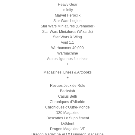
Heavy Gear
Infinity
Marvel Heroclix
Star Wars Legion
Star Wars Miniatures (Grenadier)
Star Wars Miniatures (Wizards)
Star Wars X-Wing
Void 1.1
Warhammer 40,000
Warmachine
Autres figurines futuristes
+
Magazines, Livres & Artbooks
+
Revues Jeux de Rôle
Backstab
Casus Belli
Chroniques d'Altaride
Chroniques d'Outre-Monde
D20 Magazine
Descartes Le Supplément
Di6dent
Dragon Magazine VF
Dragon Magazine VO & Dungeon Magazine