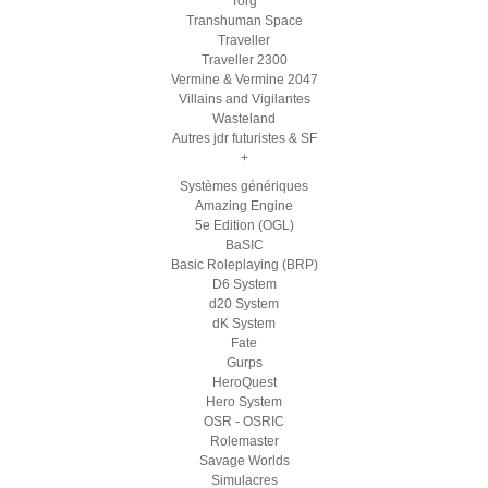
Torg
Transhuman Space
Traveller
Traveller 2300
Vermine & Vermine 2047
Villains and Vigilantes
Wasteland
Autres jdr futuristes & SF
+
Systèmes génériques
Amazing Engine
5e Edition (OGL)
BaSIC
Basic Roleplaying (BRP)
D6 System
d20 System
dK System
Fate
Gurps
HeroQuest
Hero System
OSR - OSRIC
Rolemaster
Savage Worlds
Simulacres