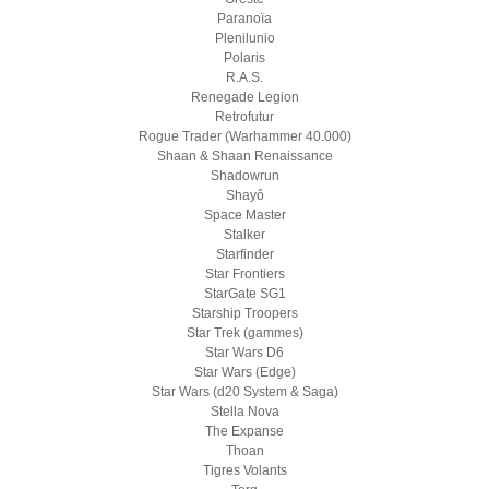
Paranoïa
Plenilunio
Polaris
R.A.S.
Renegade Legion
Retrofutur
Rogue Trader (Warhammer 40.000)
Shaan & Shaan Renaissance
Shadowrun
Shayô
Space Master
Stalker
Starfinder
Star Frontiers
StarGate SG1
Starship Troopers
Star Trek (gammes)
Star Wars D6
Star Wars (Edge)
Star Wars (d20 System & Saga)
Stella Nova
The Expanse
Thoan
Tigres Volants