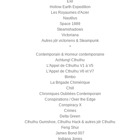
Exil
Hollow Earth Expedition
Les Royaumes d'Acier
Nautilus
Space 1889
Steamshadows
Victoriana
Autres jdr victoriens & Steampunk
+
Contemporain & Horreur contemporaine
Achtung! Cthulhu
L'Appel de Cthulhu V1 à V5
L'Appel de Cthulhu V6 et V7
Bimbo
La Brigade Chimérique
Chill
Chroniques Oubliées Contemporain
Conspirations / Over the Edge
Conspiracy X
Crimes
Delta Green
Cthulhu Gumshoe, Cthulhu Hack & autres jdr Cthulhu
Feng Shui
James Bond 007
Indiana Jones