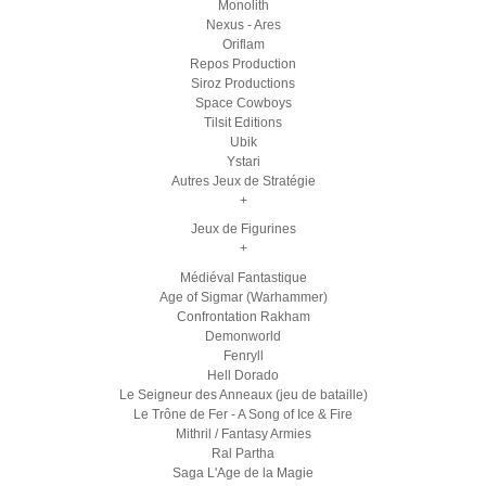
Monolith
Nexus - Ares
Oriflam
Repos Production
Siroz Productions
Space Cowboys
Tilsit Editions
Ubik
Ystari
Autres Jeux de Stratégie
+
Jeux de Figurines
+
Médiéval Fantastique
Age of Sigmar (Warhammer)
Confrontation Rakham
Demonworld
Fenryll
Hell Dorado
Le Seigneur des Anneaux (jeu de bataille)
Le Trône de Fer - A Song of Ice & Fire
Mithril / Fantasy Armies
Ral Partha
Saga L'Age de la Magie