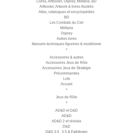
Livres, Artbooks, Osprey, Militaria, BD
Artbooks, Artwork & livres illustrés
Atlas, catalogues et encyclopédies
BD
Les Combats du Ciel
Militaria
Osprey
Autres livres
Manuels techniques figurines & modélisme
+
Accessoires & autres
Accessoires Jeux de Rôle
Accessoires Jeux de Stratégie
Précommandes
Lots
Accueil
+
Jeux de Rôle
+
AD&D et D&D
AD&D
AD&D 2 et révisée
D&D
D&D 3.0 , 3.5 & Pathfinder