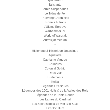
Symbaroum
Talislanta
Terres Suspendues
Le Trône de Fer
Trudvang Chronicles
Tunnels & Trolls
L'Ultime Epreuve
Warhammer jdr
World of Warcraft
Autres jdr medfan
+
Historique & Historique fantastique
Aquelarre
Capitaine Vaudou
Chimères
Colonial Gothic
Deus Vult
Hurlements
Keltia
Légendes Celtiques
Légendes des 1001 Nuits & de la Vallée des Rois
Légendes de la Table Ronde
Les Lames du Cardinal
Les Secrets de la 7e Mer (7th Sea)
Lex Occultum