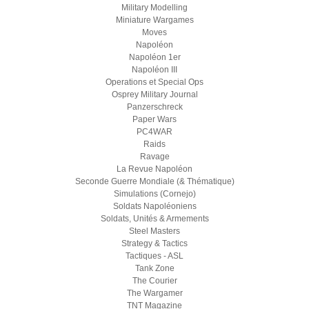
Military Modelling
Miniature Wargames
Moves
Napoléon
Napoléon 1er
Napoléon III
Operations et Special Ops
Osprey Military Journal
Panzerschreck
Paper Wars
PC4WAR
Raids
Ravage
La Revue Napoléon
Seconde Guerre Mondiale (& Thématique)
Simulations (Cornejo)
Soldats Napoléoniens
Soldats, Unités & Armements
Steel Masters
Strategy & Tactics
Tactiques - ASL
Tank Zone
The Courier
The Wargamer
TNT Magazine