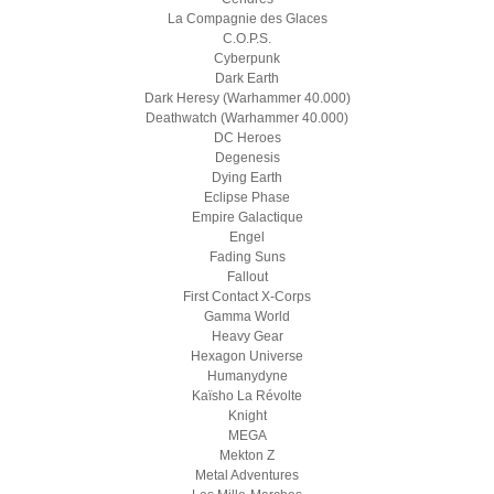
La Compagnie des Glaces
C.O.P.S.
Cyberpunk
Dark Earth
Dark Heresy (Warhammer 40.000)
Deathwatch (Warhammer 40.000)
DC Heroes
Degenesis
Dying Earth
Eclipse Phase
Empire Galactique
Engel
Fading Suns
Fallout
First Contact X-Corps
Gamma World
Heavy Gear
Hexagon Universe
Humanydyne
Kaïsho La Révolte
Knight
MEGA
Mekton Z
Metal Adventures