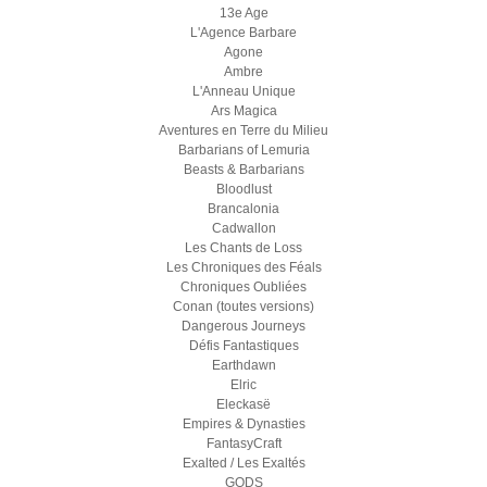
13e Age
L'Agence Barbare
Agone
Ambre
L'Anneau Unique
Ars Magica
Aventures en Terre du Milieu
Barbarians of Lemuria
Beasts & Barbarians
Bloodlust
Brancalonia
Cadwallon
Les Chants de Loss
Les Chroniques des Féals
Chroniques Oubliées
Conan (toutes versions)
Dangerous Journeys
Défis Fantastiques
Earthdawn
Elric
Eleckasë
Empires & Dynasties
FantasyCraft
Exalted / Les Exaltés
GODS