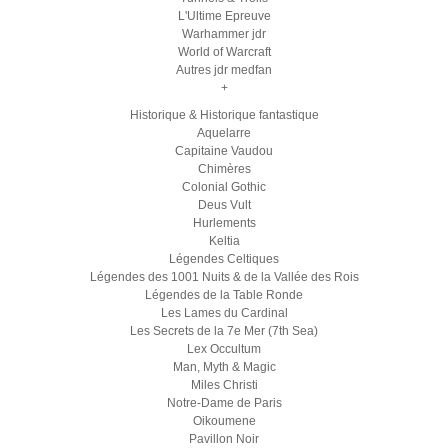
L'Ultime Epreuve
Warhammer jdr
World of Warcraft
Autres jdr medfan
+
Historique & Historique fantastique
Aquelarre
Capitaine Vaudou
Chimères
Colonial Gothic
Deus Vult
Hurlements
Keltia
Légendes Celtiques
Légendes des 1001 Nuits & de la Vallée des Rois
Légendes de la Table Ronde
Les Lames du Cardinal
Les Secrets de la 7e Mer (7th Sea)
Lex Occultum
Man, Myth & Magic
Miles Christi
Notre-Dame de Paris
Oikoumene
Pavillon Noir