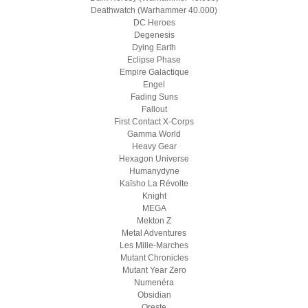
Deathwatch (Warhammer 40.000)
DC Heroes
Degenesis
Dying Earth
Eclipse Phase
Empire Galactique
Engel
Fading Suns
Fallout
First Contact X-Corps
Gamma World
Heavy Gear
Hexagon Universe
Humanydyne
Kaïsho La Révolte
Knight
MEGA
Mekton Z
Metal Adventures
Les Mille-Marches
Mutant Chronicles
Mutant Year Zero
Numenéra
Obsidian
Oreste