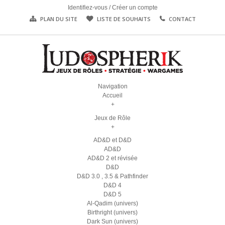
Identifiez-vous
/
Créer un compte
PLAN DU SITE
LISTE DE SOUHAITS
CONTACT
Navigation
Accueil
+
Jeux de Rôle
+
AD&D et D&D
AD&D
AD&D 2 et révisée
D&D
D&D 3.0 , 3.5 & Pathfinder
D&D 4
D&D 5
Al-Qadim (univers)
Birthright (univers)
Dark Sun (univers)