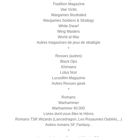
Tradition Magazine
Vae Victis
Wargames Illustrated
Wargames Soldiers & Strategy
White Dwarf
Wing Masters
World at War
Autres magazines de jeux de stratégie
+
Revues (autres)
Black Ops
Khimaira
Lotus Noir
Lucasfilm Magazine
Autres Revues geek
+
Romans
Warhammer
Warhammer 40.000
Livres dont vous êtes le Héros
Romans TSR Wizards (Lancedragon, Les Royaumes Oubliés,...)
Autres romans SF, Fantasy...
+