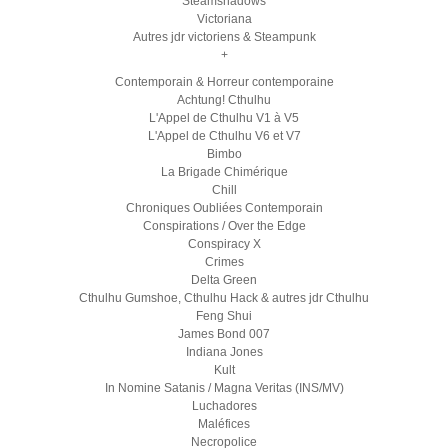
Steamshadows
Victoriana
Autres jdr victoriens & Steampunk
+
Contemporain & Horreur contemporaine
Achtung! Cthulhu
L'Appel de Cthulhu V1 à V5
L'Appel de Cthulhu V6 et V7
Bimbo
La Brigade Chimérique
Chill
Chroniques Oubliées Contemporain
Conspirations / Over the Edge
Conspiracy X
Crimes
Delta Green
Cthulhu Gumshoe, Cthulhu Hack & autres jdr Cthulhu
Feng Shui
James Bond 007
Indiana Jones
Kult
In Nomine Satanis / Magna Veritas (INS/MV)
Luchadores
Maléfices
Necropolice