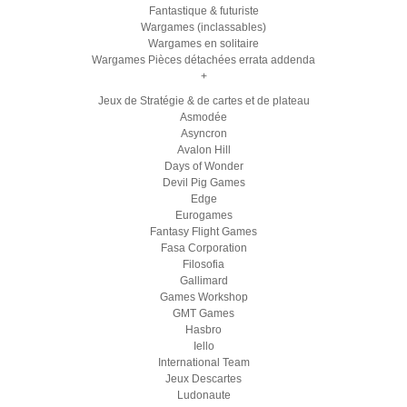
Fantastique & futuriste
Wargames (inclassables)
Wargames en solitaire
Wargames Pièces détachées errata addenda
+
Jeux de Stratégie & de cartes et de plateau
Asmodée
Asyncron
Avalon Hill
Days of Wonder
Devil Pig Games
Edge
Eurogames
Fantasy Flight Games
Fasa Corporation
Filosofia
Gallimard
Games Workshop
GMT Games
Hasbro
Iello
International Team
Jeux Descartes
Ludonaute