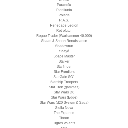
Paranoïa
Plenilunio
Polaris
R.A.S.
Renegade Legion
Retrofutur
Rogue Trader (Warhammer 40.000)
Shaan & Shaan Renaissance
Shadowrun
Shayô
Space Master
Stalker
Starfinder
Star Frontiers
StarGate SG1
Starship Troopers
Star Trek (gammes)
Star Wars D6
Star Wars (Edge)
Star Wars (d20 System & Saga)
Stella Nova
The Expanse
Thoan
Tigres Volants