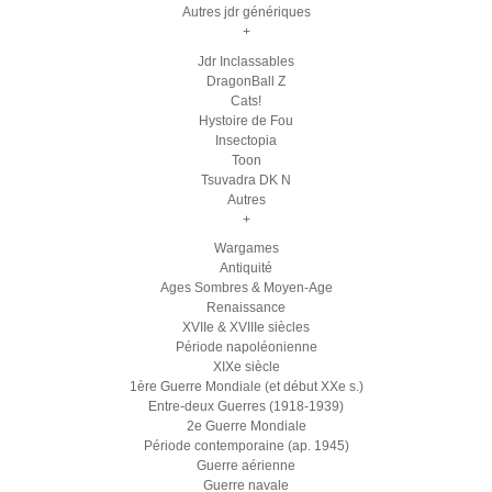
Autres jdr génériques
+
Jdr Inclassables
DragonBall Z
Cats!
Hystoire de Fou
Insectopia
Toon
Tsuvadra DK N
Autres
+
Wargames
Antiquité
Ages Sombres & Moyen-Age
Renaissance
XVIIe & XVIIIe siècles
Période napoléonienne
XIXe siècle
1ère Guerre Mondiale (et début XXe s.)
Entre-deux Guerres (1918-1939)
2e Guerre Mondiale
Période contemporaine (ap. 1945)
Guerre aérienne
Guerre navale