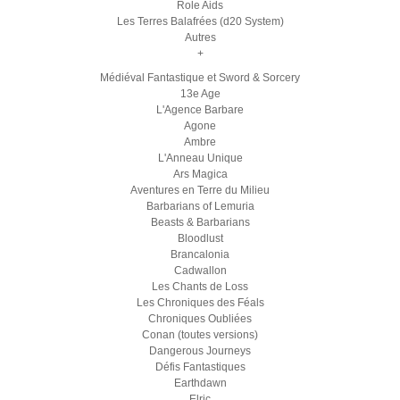
Role Aids
Les Terres Balafrées (d20 System)
Autres
+
Médiéval Fantastique et Sword & Sorcery
13e Age
L'Agence Barbare
Agone
Ambre
L'Anneau Unique
Ars Magica
Aventures en Terre du Milieu
Barbarians of Lemuria
Beasts & Barbarians
Bloodlust
Brancalonia
Cadwallon
Les Chants de Loss
Les Chroniques des Féals
Chroniques Oubliées
Conan (toutes versions)
Dangerous Journeys
Défis Fantastiques
Earthdawn
Elric