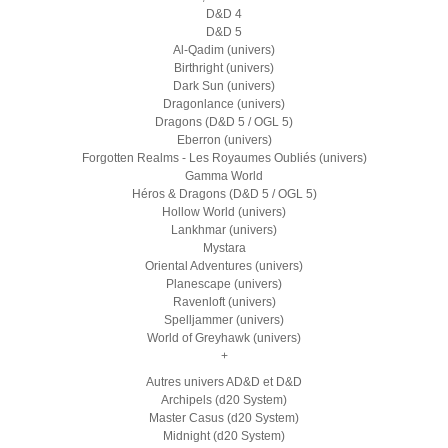
D&D 4
D&D 5
Al-Qadim (univers)
Birthright (univers)
Dark Sun (univers)
Dragonlance (univers)
Dragons (D&D 5 / OGL 5)
Eberron (univers)
Forgotten Realms - Les Royaumes Oubliés (univers)
Gamma World
Héros & Dragons (D&D 5 / OGL 5)
Hollow World (univers)
Lankhmar (univers)
Mystara
Oriental Adventures (univers)
Planescape (univers)
Ravenloft (univers)
Spelljammer (univers)
World of Greyhawk (univers)
+
Autres univers AD&D et D&D
Archipels (d20 System)
Master Casus (d20 System)
Midnight (d20 System)