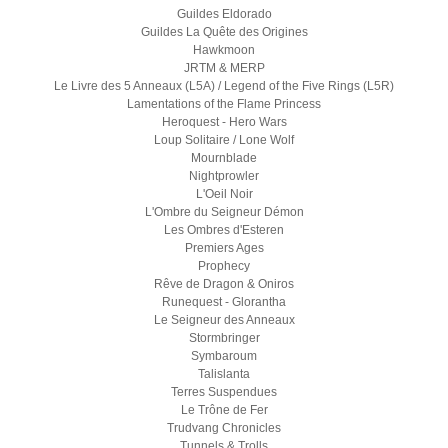
Guildes Eldorado
Guildes La Quête des Origines
Hawkmoon
JRTM & MERP
Le Livre des 5 Anneaux (L5A) / Legend of the Five Rings (L5R)
Lamentations of the Flame Princess
Heroquest - Hero Wars
Loup Solitaire / Lone Wolf
Mournblade
Nightprowler
L'Oeil Noir
L'Ombre du Seigneur Démon
Les Ombres d'Esteren
Premiers Ages
Prophecy
Rêve de Dragon & Oniros
Runequest - Glorantha
Le Seigneur des Anneaux
Stormbringer
Symbaroum
Talislanta
Terres Suspendues
Le Trône de Fer
Trudvang Chronicles
Tunnels & Trolls