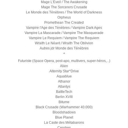
Mage L'Eveil / The Awakening
Mage The Sorcerers Crusade
Le Monde des Ténèbres / The World of Darkness
Orpheus
Promethean The Created
Vampire l'Age des Ténèbres / Vampire Dark Ages
Vampire La Mascarade / Vampire The Masquerade
Vampire Le Requiem / Vampire The Requiem
Wraith Le Néant / Wraith The Oblivion
Autres jdr Monde des Ténèbres
+
Futuriste (Space Opera, post-apo, multivers, super-héros,...)
Alien
Alternity Star*Drive
Aquablue
Athanor
Atlantys
BattleTech
Berlin XVIII
Bitume
Black Crusade (Warhammer 40.000)
Bloodshadows
Blue Planet
La Caste des Métabarons
Cendres