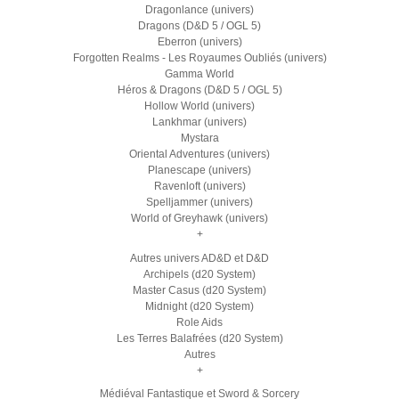
Dragonlance (univers)
Dragons (D&D 5 / OGL 5)
Eberron (univers)
Forgotten Realms - Les Royaumes Oubliés (univers)
Gamma World
Héros & Dragons (D&D 5 / OGL 5)
Hollow World (univers)
Lankhmar (univers)
Mystara
Oriental Adventures (univers)
Planescape (univers)
Ravenloft (univers)
Spelljammer (univers)
World of Greyhawk (univers)
+
Autres univers AD&D et D&D
Archipels (d20 System)
Master Casus (d20 System)
Midnight (d20 System)
Role Aids
Les Terres Balafrées (d20 System)
Autres
+
Médiéval Fantastique et Sword & Sorcery