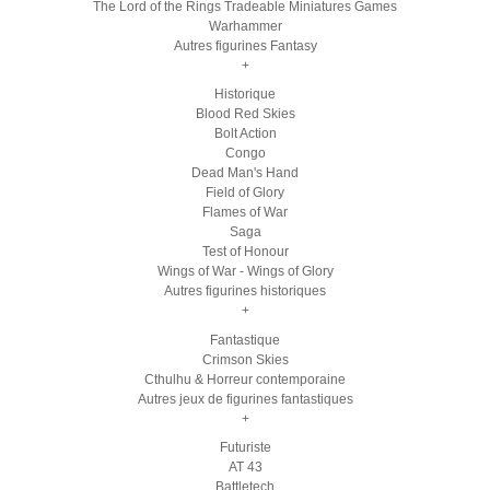
The Lord of the Rings Tradeable Miniatures Games
Warhammer
Autres figurines Fantasy
+
Historique
Blood Red Skies
Bolt Action
Congo
Dead Man's Hand
Field of Glory
Flames of War
Saga
Test of Honour
Wings of War - Wings of Glory
Autres figurines historiques
+
Fantastique
Crimson Skies
Cthulhu & Horreur contemporaine
Autres jeux de figurines fantastiques
+
Futuriste
AT 43
Battletech