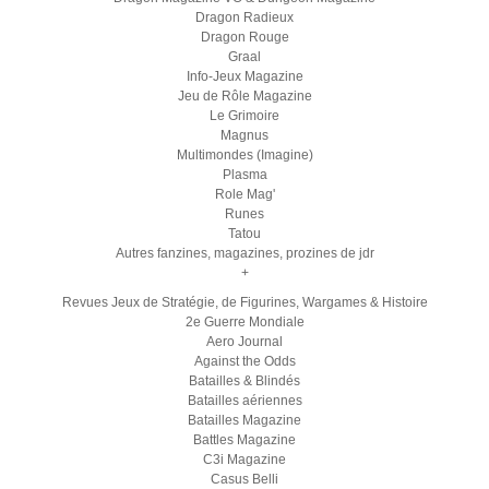
Dragon Radieux
Dragon Rouge
Graal
Info-Jeux Magazine
Jeu de Rôle Magazine
Le Grimoire
Magnus
Multimondes (Imagine)
Plasma
Role Mag'
Runes
Tatou
Autres fanzines, magazines, prozines de jdr
+
Revues Jeux de Stratégie, de Figurines, Wargames & Histoire
2e Guerre Mondiale
Aero Journal
Against the Odds
Batailles & Blindés
Batailles aériennes
Batailles Magazine
Battles Magazine
C3i Magazine
Casus Belli