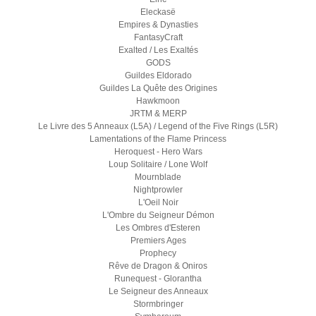
Eleckasë
Empires & Dynasties
FantasyCraft
Exalted / Les Exaltés
GODS
Guildes Eldorado
Guildes La Quête des Origines
Hawkmoon
JRTM & MERP
Le Livre des 5 Anneaux (L5A) / Legend of the Five Rings (L5R)
Lamentations of the Flame Princess
Heroquest - Hero Wars
Loup Solitaire / Lone Wolf
Mournblade
Nightprowler
L'Oeil Noir
L'Ombre du Seigneur Démon
Les Ombres d'Esteren
Premiers Ages
Prophecy
Rêve de Dragon & Oniros
Runequest - Glorantha
Le Seigneur des Anneaux
Stormbringer