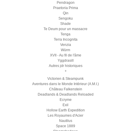
Pendragon
Praetoria Prima
Qin
Sengoku
Shade
Te Deum pour un massacre
Tenga
Terra Incognita
Venzia
Würm
XVII - Au fil de l'âme
Yggdrasill
Autres jdr historiques
+
Victorien & Steampunk
Aventures dans le Monde Intérieur (A.M.I.)
Château Falkenstein
Deadlands & Deadlands Reloaded
Ecryme
Exil
Hollow Earth Expedition
Les Royaumes d'Acier
Nautilus
Space 1889