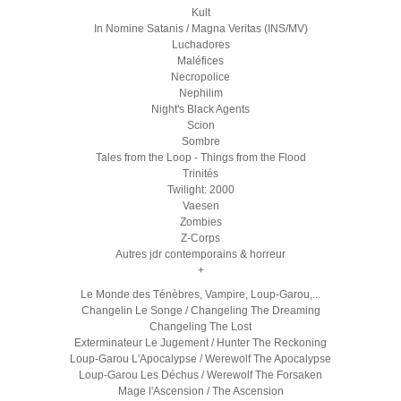
Kult
In Nomine Satanis / Magna Veritas (INS/MV)
Luchadores
Maléfices
Necropolice
Nephilim
Night's Black Agents
Scion
Sombre
Tales from the Loop - Things from the Flood
Trinités
Twilight: 2000
Vaesen
Zombies
Z-Corps
Autres jdr contemporains & horreur
+
Le Monde des Ténèbres, Vampire, Loup-Garou,...
Changelin Le Songe / Changeling The Dreaming
Changeling The Lost
Exterminateur Le Jugement / Hunter The Reckoning
Loup-Garou L'Apocalypse / Werewolf The Apocalypse
Loup-Garou Les Déchus / Werewolf The Forsaken
Mage l'Ascension / The Ascension