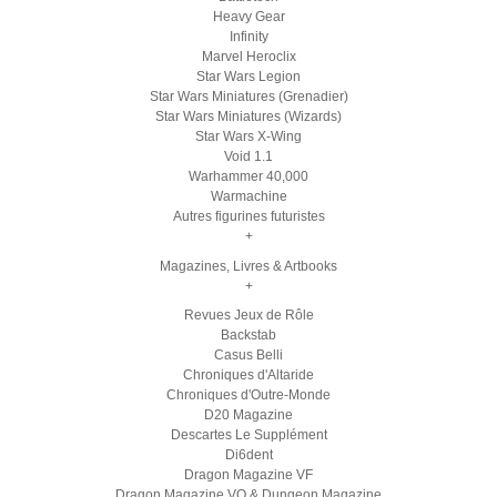
Heavy Gear
Infinity
Marvel Heroclix
Star Wars Legion
Star Wars Miniatures (Grenadier)
Star Wars Miniatures (Wizards)
Star Wars X-Wing
Void 1.1
Warhammer 40,000
Warmachine
Autres figurines futuristes
+
Magazines, Livres & Artbooks
+
Revues Jeux de Rôle
Backstab
Casus Belli
Chroniques d'Altaride
Chroniques d'Outre-Monde
D20 Magazine
Descartes Le Supplément
Di6dent
Dragon Magazine VF
Dragon Magazine VO & Dungeon Magazine