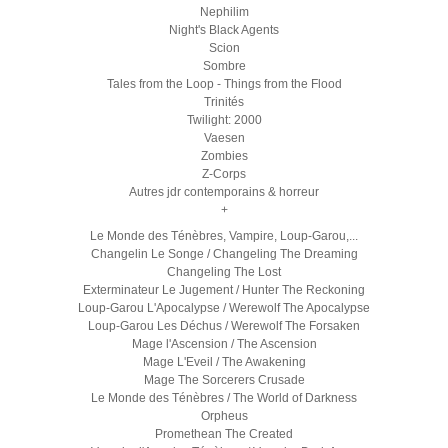
Nephilim
Night's Black Agents
Scion
Sombre
Tales from the Loop - Things from the Flood
Trinités
Twilight: 2000
Vaesen
Zombies
Z-Corps
Autres jdr contemporains & horreur
+
Le Monde des Ténèbres, Vampire, Loup-Garou,...
Changelin Le Songe / Changeling The Dreaming
Changeling The Lost
Exterminateur Le Jugement / Hunter The Reckoning
Loup-Garou L'Apocalypse / Werewolf The Apocalypse
Loup-Garou Les Déchus / Werewolf The Forsaken
Mage l'Ascension / The Ascension
Mage L'Eveil / The Awakening
Mage The Sorcerers Crusade
Le Monde des Ténèbres / The World of Darkness
Orpheus
Promethean The Created