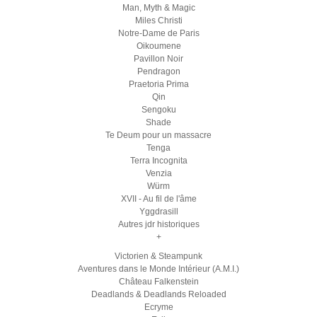
Man, Myth & Magic
Miles Christi
Notre-Dame de Paris
Oikoumene
Pavillon Noir
Pendragon
Praetoria Prima
Qin
Sengoku
Shade
Te Deum pour un massacre
Tenga
Terra Incognita
Venzia
Würm
XVII - Au fil de l'âme
Yggdrasill
Autres jdr historiques
+
Victorien & Steampunk
Aventures dans le Monde Intérieur (A.M.I.)
Château Falkenstein
Deadlands & Deadlands Reloaded
Ecryme