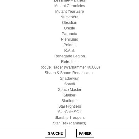
Les Mille-Marches
Mutant Chronicles
Mutant Year Zero
Numenéra
Obsidian
Oreste
Paranoïa
Plenilunio
Polaris
R.A.S.
Renegade Legion
Retrofutur
Rogue Trader (Warhammer 40.000)
Shaan & Shaan Renaissance
Shadowrun
Shayô
Space Master
Stalker
Starfinder
Star Frontiers
StarGate SG1
Starship Troopers
Star Trek (gammes)
Star Wars D6
GAUCHE
PANIER
Star Wars (Edge)