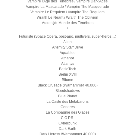
Vampire l'Age des Ténèbres / Vampire Dark Ages
Vampire La Mascarade / Vampire The Masquerade
Vampire Le Requiem / Vampire The Requiem
Wraith Le Néant / Wraith The Oblivion
Autres jdr Monde des Ténèbres
+
Futuriste (Space Opera, post-apo, multivers, super-héros,...)
Alien
Alternity Star*Drive
Aquablue
Athanor
Atlantys
BattleTech
Berlin XVIII
Bitume
Black Crusade (Warhammer 40.000)
Bloodshadows
Blue Planet
La Caste des Métabarons
Cendres
La Compagnie des Glaces
C.O.P.S.
Cyberpunk
Dark Earth
Dark Heresy (Warhammer 40.000)