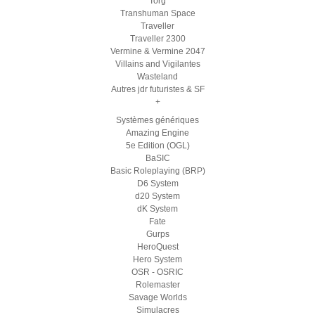
Torg
Transhuman Space
Traveller
Traveller 2300
Vermine & Vermine 2047
Villains and Vigilantes
Wasteland
Autres jdr futuristes & SF
+
Systèmes génériques
Amazing Engine
5e Edition (OGL)
BaSIC
Basic Roleplaying (BRP)
D6 System
d20 System
dK System
Fate
Gurps
HeroQuest
Hero System
OSR - OSRIC
Rolemaster
Savage Worlds
Simulacres