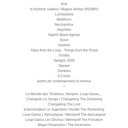
Kult
In Nomine Satanis / Magna Veritas (INS/MV)
Luchadores
Maléfices
Necropolice
Nephilim
Night's Black Agents
Scion
Sombre
Tales from the Loop - Things from the Flood
Trinités
Twilight: 2000
Vaesen
Zombies
Z-Corps
Autres jdr contemporains & horreur
+
Le Monde des Ténèbres, Vampire, Loup-Garou,...
Changelin Le Songe / Changeling The Dreaming
Changeling The Lost
Exterminateur Le Jugement / Hunter The Reckoning
Loup-Garou L'Apocalypse / Werewolf The Apocalypse
Loup-Garou Les Déchus / Werewolf The Forsaken
Mage l'Ascension / The Ascension