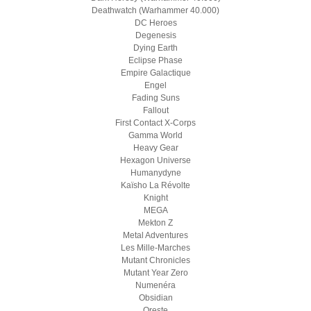
Deathwatch (Warhammer 40.000)
DC Heroes
Degenesis
Dying Earth
Eclipse Phase
Empire Galactique
Engel
Fading Suns
Fallout
First Contact X-Corps
Gamma World
Heavy Gear
Hexagon Universe
Humanydyne
Kaïsho La Révolte
Knight
MEGA
Mekton Z
Metal Adventures
Les Mille-Marches
Mutant Chronicles
Mutant Year Zero
Numenéra
Obsidian
Oreste