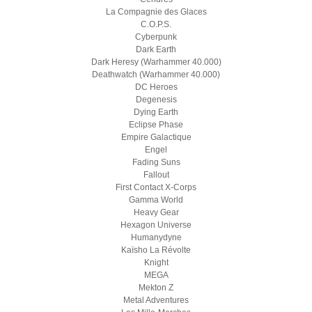
La Compagnie des Glaces
C.O.P.S.
Cyberpunk
Dark Earth
Dark Heresy (Warhammer 40.000)
Deathwatch (Warhammer 40.000)
DC Heroes
Degenesis
Dying Earth
Eclipse Phase
Empire Galactique
Engel
Fading Suns
Fallout
First Contact X-Corps
Gamma World
Heavy Gear
Hexagon Universe
Humanydyne
Kaïsho La Révolte
Knight
MEGA
Mekton Z
Metal Adventures