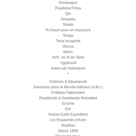
Pendragon
Praetoria Prima
Qin
Sengoku
Shade
Te Deum pour un massacre
Tenga
Terra Incognita
Venzia
Würm
XVII - Au fil de l'âme
Yggdrasill
Autres jdr historiques
+
Victorien & Steampunk
Aventures dans le Monde Intérieur (A.M.I.)
Château Falkenstein
Deadlands & Deadlands Reloaded
Ecryme
Exil
Hollow Earth Expedition
Les Royaumes d'Acier
Nautilus
Space 1889