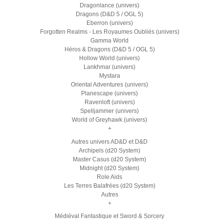
Dragonlance (univers)
Dragons (D&D 5 / OGL 5)
Eberron (univers)
Forgotten Realms - Les Royaumes Oubliés (univers)
Gamma World
Héros & Dragons (D&D 5 / OGL 5)
Hollow World (univers)
Lankhmar (univers)
Mystara
Oriental Adventures (univers)
Planescape (univers)
Ravenloft (univers)
Spelljammer (univers)
World of Greyhawk (univers)
+
Autres univers AD&D et D&D
Archipels (d20 System)
Master Casus (d20 System)
Midnight (d20 System)
Role Aids
Les Terres Balafrées (d20 System)
Autres
+
Médiéval Fantastique et Sword & Sorcery