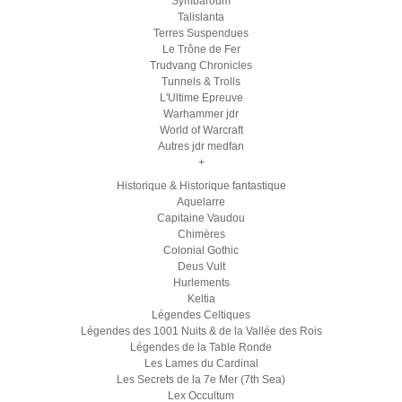
Symbaroum
Talislanta
Terres Suspendues
Le Trône de Fer
Trudvang Chronicles
Tunnels & Trolls
L'Ultime Epreuve
Warhammer jdr
World of Warcraft
Autres jdr medfan
+
Historique & Historique fantastique
Aquelarre
Capitaine Vaudou
Chimères
Colonial Gothic
Deus Vult
Hurlements
Keltia
Légendes Celtiques
Légendes des 1001 Nuits & de la Vallée des Rois
Légendes de la Table Ronde
Les Lames du Cardinal
Les Secrets de la 7e Mer (7th Sea)
Lex Occultum