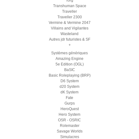
Torg
Transhuman Space
Traveller
Traveller 2300
Vermine & Vermine 2047
Villains and Vigilantes
Wasteland
Autres jdr futuristes & SF
+
Systèmes génériques
Amazing Engine
5e Edition (OGL)
BaSIC
Basic Roleplaying (BRP)
D6 System
d20 System
dK System
Fate
Gurps
HeroQuest
Hero System
OSR - OSRIC
Rolemaster
Savage Worlds
Simulacres