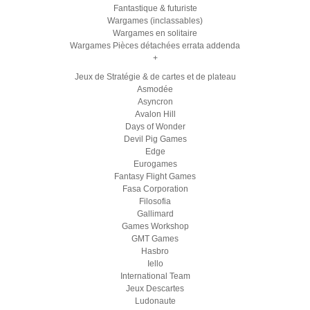
Fantastique & futuriste
Wargames (inclassables)
Wargames en solitaire
Wargames Pièces détachées errata addenda
+
Jeux de Stratégie & de cartes et de plateau
Asmodée
Asyncron
Avalon Hill
Days of Wonder
Devil Pig Games
Edge
Eurogames
Fantasy Flight Games
Fasa Corporation
Filosofia
Gallimard
Games Workshop
GMT Games
Hasbro
Iello
International Team
Jeux Descartes
Ludonaute