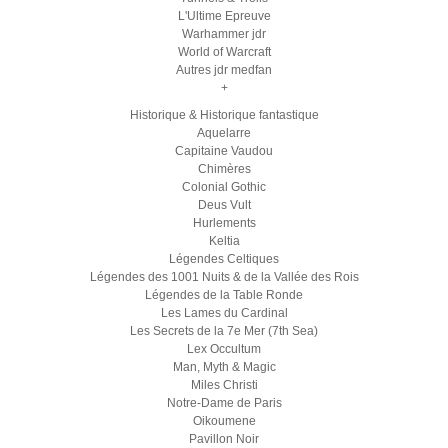
L'Ultime Epreuve
Warhammer jdr
World of Warcraft
Autres jdr medfan
+
Historique & Historique fantastique
Aquelarre
Capitaine Vaudou
Chimères
Colonial Gothic
Deus Vult
Hurlements
Keltia
Légendes Celtiques
Légendes des 1001 Nuits & de la Vallée des Rois
Légendes de la Table Ronde
Les Lames du Cardinal
Les Secrets de la 7e Mer (7th Sea)
Lex Occultum
Man, Myth & Magic
Miles Christi
Notre-Dame de Paris
Oikoumene
Pavillon Noir