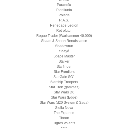
Paranoïa
Plenilunio
Polaris
R.A.S.
Renegade Legion
Retrofutur
Rogue Trader (Warhammer 40.000)
Shaan & Shaan Renaissance
Shadowrun
Shayô
Space Master
Stalker
Starfinder
Star Frontiers
StarGate SG1
Starship Troopers
Star Trek (gammes)
Star Wars D6
Star Wars (Edge)
Star Wars (d20 System & Saga)
Stella Nova
The Expanse
Thoan
Tigres Volants