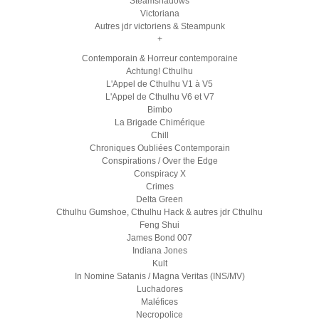
Steamshadows
Victoriana
Autres jdr victoriens & Steampunk
+
Contemporain & Horreur contemporaine
Achtung! Cthulhu
L'Appel de Cthulhu V1 à V5
L'Appel de Cthulhu V6 et V7
Bimbo
La Brigade Chimérique
Chill
Chroniques Oubliées Contemporain
Conspirations / Over the Edge
Conspiracy X
Crimes
Delta Green
Cthulhu Gumshoe, Cthulhu Hack & autres jdr Cthulhu
Feng Shui
James Bond 007
Indiana Jones
Kult
In Nomine Satanis / Magna Veritas (INS/MV)
Luchadores
Maléfices
Necropolice