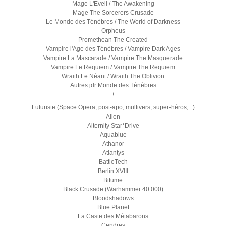
Mage L'Eveil / The Awakening
Mage The Sorcerers Crusade
Le Monde des Ténèbres / The World of Darkness
Orpheus
Promethean The Created
Vampire l'Age des Ténèbres / Vampire Dark Ages
Vampire La Mascarade / Vampire The Masquerade
Vampire Le Requiem / Vampire The Requiem
Wraith Le Néant / Wraith The Oblivion
Autres jdr Monde des Ténèbres
+
Futuriste (Space Opera, post-apo, multivers, super-héros,...)
Alien
Alternity Star*Drive
Aquablue
Athanor
Atlantys
BattleTech
Berlin XVIII
Bitume
Black Crusade (Warhammer 40.000)
Bloodshadows
Blue Planet
La Caste des Métabarons
Cendres