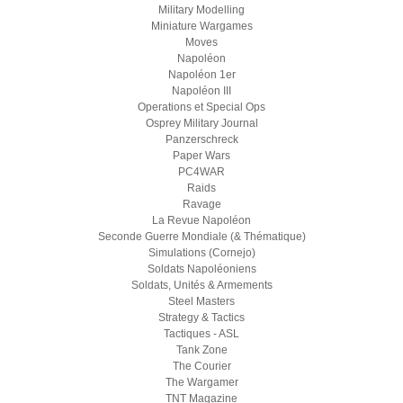
Military Modelling
Miniature Wargames
Moves
Napoléon
Napoléon 1er
Napoléon III
Operations et Special Ops
Osprey Military Journal
Panzerschreck
Paper Wars
PC4WAR
Raids
Ravage
La Revue Napoléon
Seconde Guerre Mondiale (& Thématique)
Simulations (Cornejo)
Soldats Napoléoniens
Soldats, Unités & Armements
Steel Masters
Strategy & Tactics
Tactiques - ASL
Tank Zone
The Courier
The Wargamer
TNT Magazine