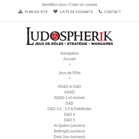
Identifiez-vous
/
Créer un compte
PLAN DU SITE
LISTE DE SOUHAITS
CONTACT
Navigation
Accueil
+
Jeux de Rôle
+
AD&D et D&D
AD&D
AD&D 2 et révisée
D&D
D&D 3.0 , 3.5 & Pathfinder
D&D 4
D&D 5
Al-Qadim (univers)
Birthright (univers)
Dark Sun (univers)