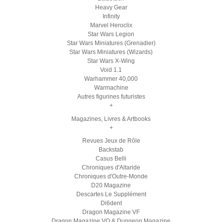
Heavy Gear
Infinity
Marvel Heroclix
Star Wars Legion
Star Wars Miniatures (Grenadier)
Star Wars Miniatures (Wizards)
Star Wars X-Wing
Void 1.1
Warhammer 40,000
Warmachine
Autres figurines futuristes
+
Magazines, Livres & Artbooks
+
Revues Jeux de Rôle
Backstab
Casus Belli
Chroniques d'Altaride
Chroniques d'Outre-Monde
D20 Magazine
Descartes Le Supplément
Di6dent
Dragon Magazine VF
Dragon Magazine VO & Dungeon Magazine