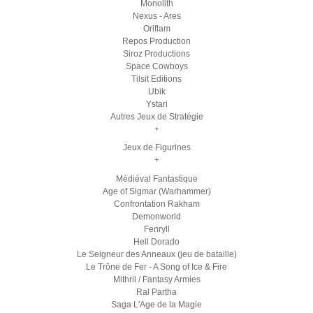
Monolith
Nexus - Ares
Oriflam
Repos Production
Siroz Productions
Space Cowboys
Tilsit Editions
Ubik
Ystari
Autres Jeux de Stratégie
+
Jeux de Figurines
+
Médiéval Fantastique
Age of Sigmar (Warhammer)
Confrontation Rakham
Demonworld
Fenryll
Hell Dorado
Le Seigneur des Anneaux (jeu de bataille)
Le Trône de Fer - A Song of Ice & Fire
Mithril / Fantasy Armies
Ral Partha
Saga L'Age de la Magie