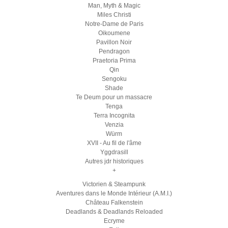
Man, Myth & Magic
Miles Christi
Notre-Dame de Paris
Oikoumene
Pavillon Noir
Pendragon
Praetoria Prima
Qin
Sengoku
Shade
Te Deum pour un massacre
Tenga
Terra Incognita
Venzia
Würm
XVII - Au fil de l'âme
Yggdrasill
Autres jdr historiques
+
Victorien & Steampunk
Aventures dans le Monde Intérieur (A.M.I.)
Château Falkenstein
Deadlands & Deadlands Reloaded
Ecryme