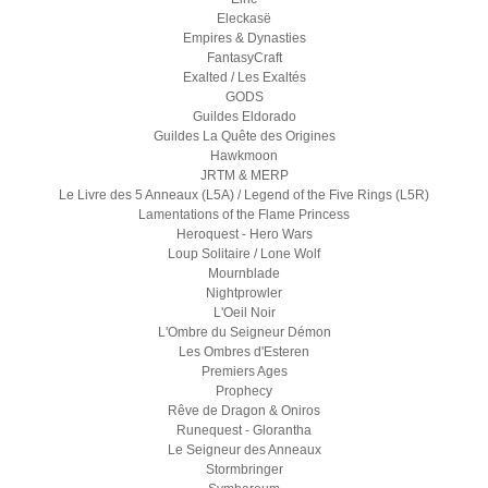
Eleckasë
Empires & Dynasties
FantasyCraft
Exalted / Les Exaltés
GODS
Guildes Eldorado
Guildes La Quête des Origines
Hawkmoon
JRTM & MERP
Le Livre des 5 Anneaux (L5A) / Legend of the Five Rings (L5R)
Lamentations of the Flame Princess
Heroquest - Hero Wars
Loup Solitaire / Lone Wolf
Mournblade
Nightprowler
L'Oeil Noir
L'Ombre du Seigneur Démon
Les Ombres d'Esteren
Premiers Ages
Prophecy
Rêve de Dragon & Oniros
Runequest - Glorantha
Le Seigneur des Anneaux
Stormbringer