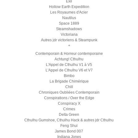
Exil
Hollow Earth Expedition
Les Royaumes d'Acier
Nautilus
Space 1889
Steamshadows
Victoriana
Autres jdr victoriens & Steampunk
+
Contemporain & Horreur contemporaine
Achtung! Cthulhu
L'Appel de Cthulhu V1 à V5
L'Appel de Cthulhu V6 et V7
Bimbo
La Brigade Chimérique
Chill
Chroniques Oubliées Contemporain
Conspirations / Over the Edge
Conspiracy X
Crimes
Delta Green
Cthulhu Gumshoe, Cthulhu Hack & autres jdr Cthulhu
Feng Shui
James Bond 007
Indiana Jones