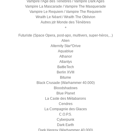
Vampire l'Age des Ténèbres / Vampire Dark Ages
Vampire La Mascarade / Vampire The Masquerade
Vampire Le Requiem / Vampire The Requiem
Wraith Le Néant / Wraith The Oblivion
Autres jdr Monde des Ténèbres
+
Futuriste (Space Opera, post-apo, multivers, super-héros,...)
Alien
Alternity Star*Drive
Aquablue
Athanor
Atlantys
BattleTech
Berlin XVIII
Bitume
Black Crusade (Warhammer 40.000)
Bloodshadows
Blue Planet
La Caste des Métabarons
Cendres
La Compagnie des Glaces
C.O.P.S.
Cyberpunk
Dark Earth
Dark Heresy (Warhammer 40.000)