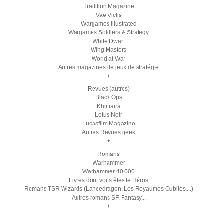
Tradition Magazine
Vae Victis
Wargames Illustrated
Wargames Soldiers & Strategy
White Dwarf
Wing Masters
World at War
Autres magazines de jeux de stratégie
+
Revues (autres)
Black Ops
Khimaira
Lotus Noir
Lucasfilm Magazine
Autres Revues geek
+
Romans
Warhammer
Warhammer 40.000
Livres dont vous êtes le Héros
Romans TSR Wizards (Lancedragon, Les Royaumes Oubliés,...)
Autres romans SF, Fantasy...
+