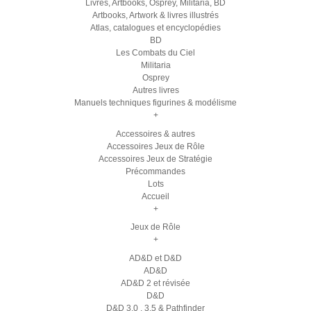
Livres, Artbooks, Osprey, Militaria, BD
Artbooks, Artwork & livres illustrés
Atlas, catalogues et encyclopédies
BD
Les Combats du Ciel
Militaria
Osprey
Autres livres
Manuels techniques figurines & modélisme
+
Accessoires & autres
Accessoires Jeux de Rôle
Accessoires Jeux de Stratégie
Précommandes
Lots
Accueil
+
Jeux de Rôle
+
AD&D et D&D
AD&D
AD&D 2 et révisée
D&D
D&D 3.0 , 3.5 & Pathfinder