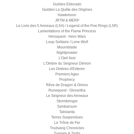
Guildes Eldorado
Guildes La Quête des Origines
Hawkmoon
JRTM & MERP
Le Livre des 5 Anneaux (L5A) / Legend of the Five Rings (L5R)
Lamentations of the Flame Princess
Heroquest - Hero Wars
Loup Solitaire / Lone Wolf
Mournblade
Nightprowler
L'Oeil Noir
L'Ombre du Seigneur Démon
Les Ombres d'Esteren
Premiers Ages
Prophecy
Rêve de Dragon & Oniros
Runequest - Glorantha
Le Seigneur des Anneaux
Stormbringer
Symbaroum
Talislanta
Terres Suspendues
Le Trône de Fer
Trudvang Chronicles
Tunnels & Trolls