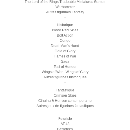
The Lord of the Rings Tradeable Miniatures Games
Warhammer
Autres figurines Fantasy
+
Historique
Blood Red Skies
Bolt Action
Congo
Dead Man's Hand
Field of Glory
Flames of War
Saga
Test of Honour
Wings of War - Wings of Glory
Autres figurines historiques
+
Fantastique
Crimson Skies
Cthulhu & Horreur contemporaine
Autres jeux de figurines fantastiques
+
Futuriste
AT 43
Battletech