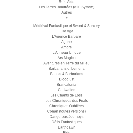
Role Aids
Les Terres Balafrées (d20 System)
Autres
+
Médiéval Fantastique et Sword & Sorcery
13e Age
L'Agence Barbare
Agone
Ambre
L'Anneau Unique
Ars Magica
Aventures en Terre du Milieu
Barbarians of Lemuria
Beasts & Barbarians
Bloodlust
Brancalonia
Cadwallon
Les Chants de Loss
Les Chroniques des Féals
Chroniques Oubliées
Conan (toutes versions)
Dangerous Journeys
Défis Fantastiques
Earthdawn
Elric