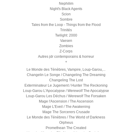
Nephilim
Night's Black Agents
Scion
Sombre
Tales from the Loop - Things from the Flood
Trinités
Twilight: 2000
Vaesen
Zombies
Z-Corps
Autres jdr contemporains & horreur
+
Le Monde des Ténèbres, Vampire, Loup-Garou,...
Changelin Le Songe / Changeling The Dreaming
Changeling The Lost
Exterminateur Le Jugement / Hunter The Reckoning
Loup-Garou L'Apocalypse / Werewolf The Apocalypse
Loup-Garou Les Déchus / Werewolf The Forsaken
Mage l'Ascension / The Ascension
Mage L'Eveil / The Awakening
Mage The Sorcerers Crusade
Le Monde des Ténèbres / The World of Darkness
Orpheus
Promethean The Created