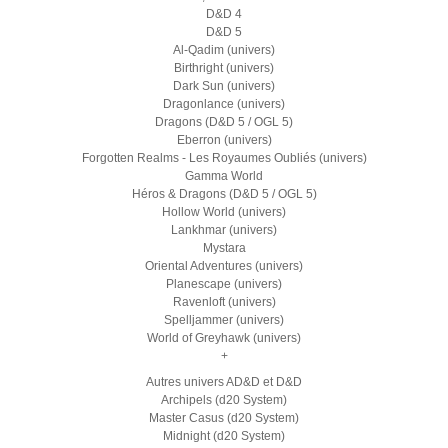
D&D 4
D&D 5
Al-Qadim (univers)
Birthright (univers)
Dark Sun (univers)
Dragonlance (univers)
Dragons (D&D 5 / OGL 5)
Eberron (univers)
Forgotten Realms - Les Royaumes Oubliés (univers)
Gamma World
Héros & Dragons (D&D 5 / OGL 5)
Hollow World (univers)
Lankhmar (univers)
Mystara
Oriental Adventures (univers)
Planescape (univers)
Ravenloft (univers)
Spelljammer (univers)
World of Greyhawk (univers)
+
Autres univers AD&D et D&D
Archipels (d20 System)
Master Casus (d20 System)
Midnight (d20 System)