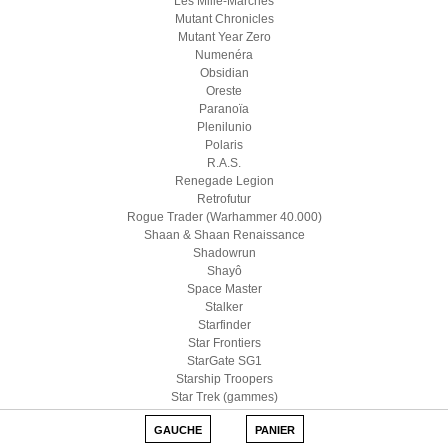
Les Mille-Marches
Mutant Chronicles
Mutant Year Zero
Numenéra
Obsidian
Oreste
Paranoïa
Plenilunio
Polaris
R.A.S.
Renegade Legion
Retrofutur
Rogue Trader (Warhammer 40.000)
Shaan & Shaan Renaissance
Shadowrun
Shayô
Space Master
Stalker
Starfinder
Star Frontiers
StarGate SG1
Starship Troopers
Star Trek (gammes)
Star Wars D6
GAUCHE
PANIER
Star Wars (Edge)