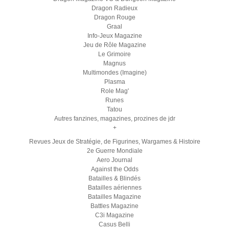
Dragon Radieux
Dragon Rouge
Graal
Info-Jeux Magazine
Jeu de Rôle Magazine
Le Grimoire
Magnus
Multimondes (Imagine)
Plasma
Role Mag'
Runes
Tatou
Autres fanzines, magazines, prozines de jdr
+
Revues Jeux de Stratégie, de Figurines, Wargames & Histoire
2e Guerre Mondiale
Aero Journal
Against the Odds
Batailles & Blindés
Batailles aériennes
Batailles Magazine
Battles Magazine
C3i Magazine
Casus Belli