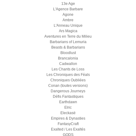
13e Age
L'Agence Barbare
Agone
Ambre
L'Anneau Unique
Ars Magica
Aventures en Terre du Milieu
Barbarians of Lemuria
Beasts & Barbarians
Bloodlust
Brancalonia
Cadwallon
Les Chants de Loss
Les Chroniques des Féals
Chroniques Oubliées
Conan (toutes versions)
Dangerous Journeys
Défis Fantastiques
Earthdawn
Elric
Eleckasë
Empires & Dynasties
FantasyCraft
Exalted / Les Exaltés
GODS