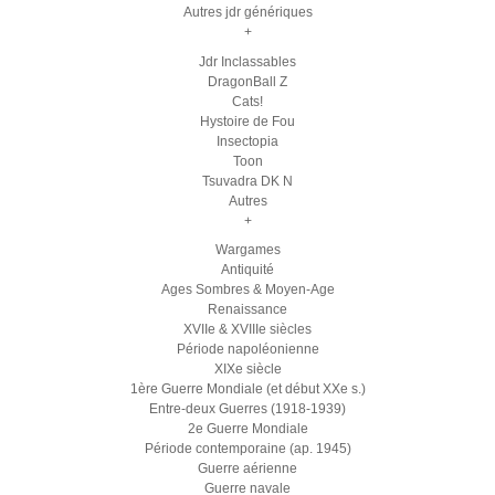
Autres jdr génériques
+
Jdr Inclassables
DragonBall Z
Cats!
Hystoire de Fou
Insectopia
Toon
Tsuvadra DK N
Autres
+
Wargames
Antiquité
Ages Sombres & Moyen-Age
Renaissance
XVIIe & XVIIIe siècles
Période napoléonienne
XIXe siècle
1ère Guerre Mondiale (et début XXe s.)
Entre-deux Guerres (1918-1939)
2e Guerre Mondiale
Période contemporaine (ap. 1945)
Guerre aérienne
Guerre navale