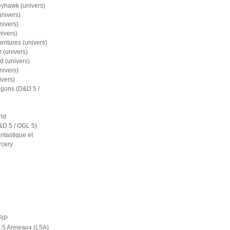
eyhawk (univers)
nivers)
nivers)
nivers)
entures (univers)
 (univers)
d (univers)
nivers)
ivers)
gons (D&D 5 /
ld
D 5 / OGL 5)
ntastique et
rcery
ERP
s 5 Anneaux (L5A)