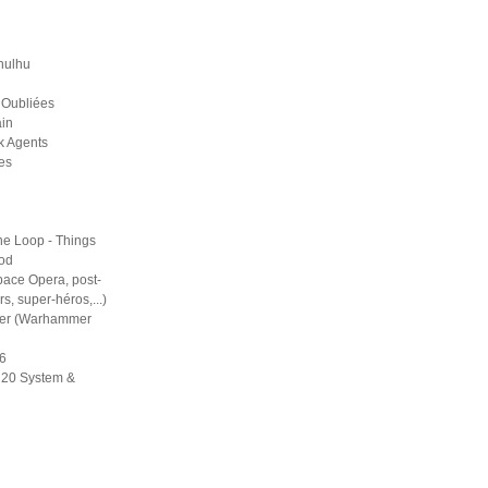
hulhu
 Oubliées
in
k Agents
es
he Loop - Things
ood
pace Opera, post-
rs, super-héros,...)
er (Warhammer
6
d20 System &