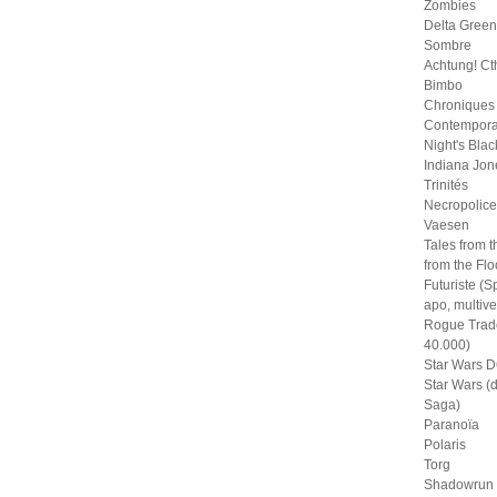
Zombies
Delta Green
Sombre
Achtung! Ct
Bimbo
Chroniques
Contempora
Night's Blac
Indiana Jon
Trinités
Necropolice
Vaesen
Tales from t
from the Fl
Futuriste (S
apo, multive
Rogue Trad
40.000)
Star Wars D
Star Wars (
Saga)
Paranoïa
Polaris
Torg
Shadowrun