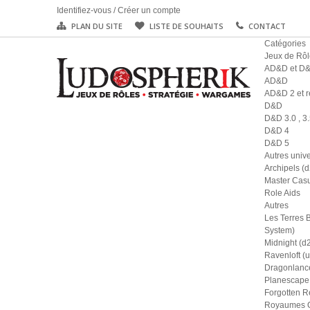
Identifiez-vous
/
Créer un compte
PLAN DU SITE
LISTE DE SOUHAITS
CONTACT
Catégories
Jeux de Rôl
AD&D et D
AD&D
AD&D 2 et r
D&D
D&D 3.0 , 3.
D&D 4
D&D 5
Autres univ
Archipels (
Master Casu
Role Aids
Autres
Les Terres 
System)
Midnight (d
Ravenloft (u
Dragonlance
Planescape 
Forgotten R
Royaumes Ou