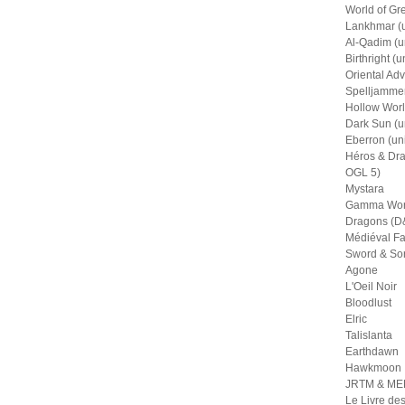
World of Gr
Lankhmar (u
Al-Qadim (u
Birthright (u
Oriental Adv
Spelljammer
Hollow Worl
Dark Sun (u
Eberron (un
Héros & Dra
OGL 5)
Mystara
Gamma Wor
Dragons (D&
Médiéval Fa
Sword & So
Agone
L'Oeil Noir
Bloodlust
Elric
Talislanta
Earthdawn
Hawkmoon
JRTM & M
Le Livre de