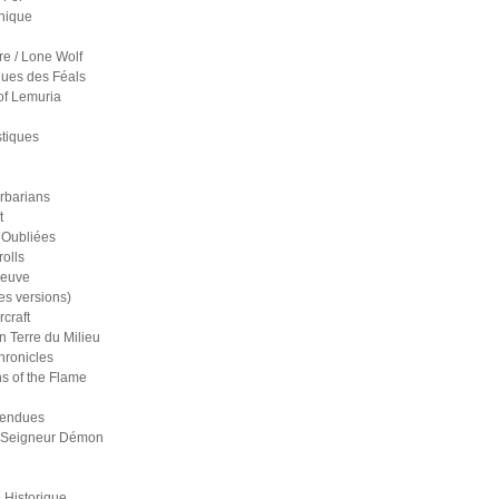
nique
re / Lone Wolf
ues des Féals
of Lemuria
stiques
rbarians
t
 Oubliées
olls
reuve
es versions)
craft
n Terre du Milieu
ronicles
s of the Flame
pendues
 Seigneur Démon
 Historique