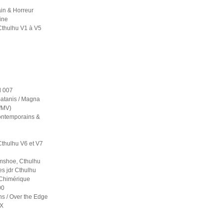
in & Horreur
ine
Cthulhu V1 à V5
 007
atanis / Magna
S/MV)
contemporains &
Cthulhu V6 et V7
mshoe, Cthulhu
es jdr Cthulhu
 Chimérique
00
ns / Over the Edge
 X