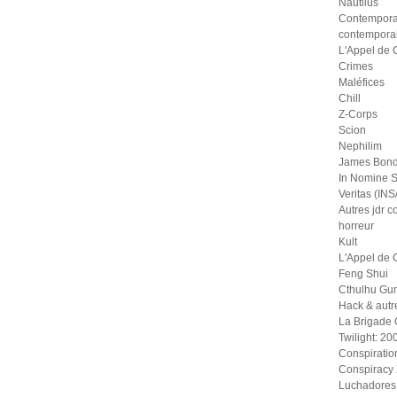
Nautilus
Contempora
contempora
L'Appel de 
Crimes
Maléfices
Chill
Z-Corps
Scion
Nephilim
James Bond
In Nomine S
Veritas (IN
Autres jdr 
horreur
Kult
L'Appel de 
Feng Shui
Cthulhu Gu
Hack & autr
La Brigade
Twilight: 20
Conspiratio
Conspiracy
Luchadores