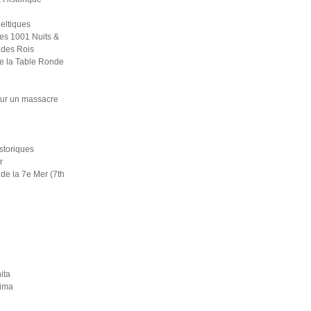
eltiques
es 1001 Nuits &
 des Rois
e la Table Ronde
ur un massacre
i
istoriques
r
de la 7e Mer (7th
ita
rima