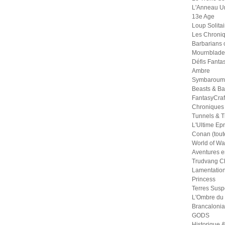
L'Anneau U
13e Age
Loup Solitai
Les Chroniq
Barbarians 
Mournblade
Défis Fanta
Ambre
Symbaroum
Beasts & Ba
FantasyCraf
Chroniques
Tunnels & Tr
L'Ultime Ep
Conan (tout
World of War
Aventures e
Trudvang Ch
Lamentation
Princess
Terres Sus
L'Ombre du
Brancalonia
GODS
Historique &