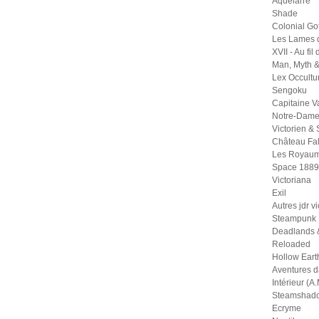
Aquelarre
Shade
Colonial Go
Les Lames 
XVII - Au fil
Man, Myth 
Lex Occult
Sengoku
Capitaine 
Notre-Dame
Victorien &
Château Fal
Les Royaum
Space 1889
Victoriana
Exil
Autres jdr v
Steampunk
Deadlands 
Reloaded
Hollow Eart
Aventures 
Intérieur (A.
Steamshad
Ecryme