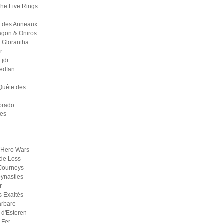
the Five Rings
r des Anneaux
agon & Oniros
 Glorantha
r
jdr
medfan
Quête des
orado
ges
 Hero Wars
de Loss
Journeys
ynasties
r
s Exaltés
arbare
d'Esteren
 Fer