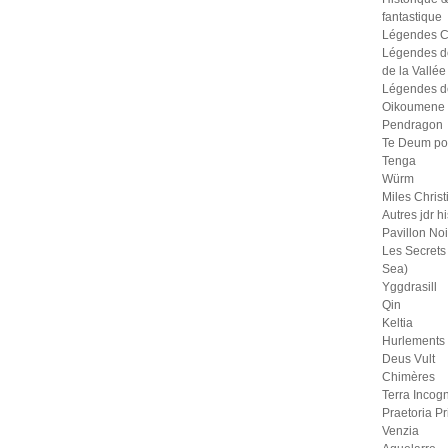
fantastique
Légendes C
Légendes d
de la Vallée
Légendes d
Oikoumene
Pendragon
Te Deum po
Tenga
Würm
Miles Christ
Autres jdr h
Pavillon Noi
Les Secrets 
Sea)
Yggdrasill
Qin
Keltia
Hurlements
Deus Vult
Chimères
Terra Incogn
Praetoria P
Venzia