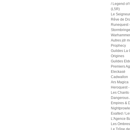
/ Legend of 
(L5R)
Le Seigneu
Rêve de Dr
Runequest -
Stormbringe
Warhammer 
Autres jdr 
Prophecy
Guildes La 
Origines
Guildes Eld
Premiers A
Eleckasë
Cadwallon
Ars Magica
Heroquest -
Les Chants 
Dangerous 
Empires & D
Nightprowle
Exalted / Le
L'Agence B
Les Ombres 
Le Trône de