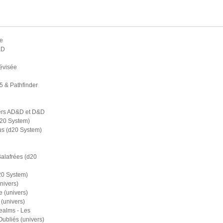
e
&D
évisée
5 & Pathfinder
ers AD&D et D&D
d20 System)
s (d20 System)
Balafrées (d20
20 System)
nivers)
 (univers)
(univers)
ealms - Les
bliés (univers)