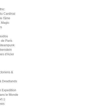
thic
du Cardinal
 de l'âme
& Magic
um
Vaudou
 de Paris
 Steampunk
kenstein
es d'Acier
ictoriens &
& Deadlands
h Expedition
dans le Monde
M.I.)
ows