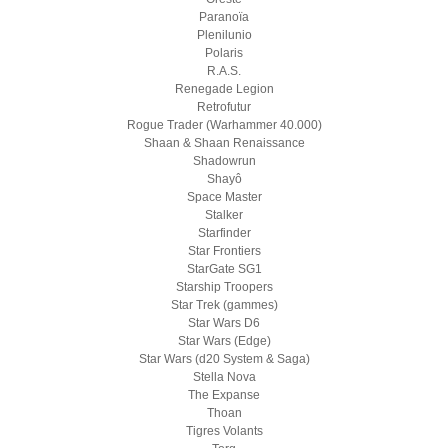
Paranoïa
Plenilunio
Polaris
R.A.S.
Renegade Legion
Retrofutur
Rogue Trader (Warhammer 40.000)
Shaan & Shaan Renaissance
Shadowrun
Shayô
Space Master
Stalker
Starfinder
Star Frontiers
StarGate SG1
Starship Troopers
Star Trek (gammes)
Star Wars D6
Star Wars (Edge)
Star Wars (d20 System & Saga)
Stella Nova
The Expanse
Thoan
Tigres Volants