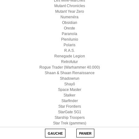
Les Mille-Marches
Mutant Chronicles
Mutant Year Zero
Numenéra
Obsidian
Oreste
Paranoïa
Plenilunio
Polaris
R.A.S.
Renegade Legion
Retrofutur
Rogue Trader (Warhammer 40.000)
Shaan & Shaan Renaissance
Shadowrun
Shayô
Space Master
Stalker
Starfinder
Star Frontiers
StarGate SG1
Starship Troopers
Star Trek (gammes)
Star Wars D6
GAUCHE
PANIER
Star Wars (Edge)