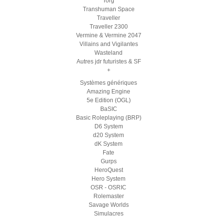
Torg
Transhuman Space
Traveller
Traveller 2300
Vermine & Vermine 2047
Villains and Vigilantes
Wasteland
Autres jdr futuristes & SF
+
Systèmes génériques
Amazing Engine
5e Edition (OGL)
BaSIC
Basic Roleplaying (BRP)
D6 System
d20 System
dK System
Fate
Gurps
HeroQuest
Hero System
OSR - OSRIC
Rolemaster
Savage Worlds
Simulacres