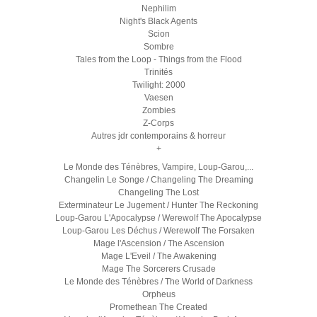
Nephilim
Night's Black Agents
Scion
Sombre
Tales from the Loop - Things from the Flood
Trinités
Twilight: 2000
Vaesen
Zombies
Z-Corps
Autres jdr contemporains & horreur
+
Le Monde des Ténèbres, Vampire, Loup-Garou,...
Changelin Le Songe / Changeling The Dreaming
Changeling The Lost
Exterminateur Le Jugement / Hunter The Reckoning
Loup-Garou L'Apocalypse / Werewolf The Apocalypse
Loup-Garou Les Déchus / Werewolf The Forsaken
Mage l'Ascension / The Ascension
Mage L'Eveil / The Awakening
Mage The Sorcerers Crusade
Le Monde des Ténèbres / The World of Darkness
Orpheus
Promethean The Created