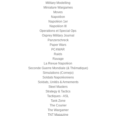
Military Modelling
Miniature Wargames
Moves
Napoléon
Napoléon 1er
Napoléon III
Operations et Special Ops
Osprey Military Journal
Panzerschreck
Paper Wars
PC4WAR
Raids
Ravage
La Revue Napoléon
Seconde Guerre Mondiale (& Thématique)
Simulations (Cornejo)
Soldats Napoléoniens
Soldats, Unités & Armements
Steel Masters
Strategy & Tactics
Tactiques - ASL
Tank Zone
The Courier
The Wargamer
TNT Magazine