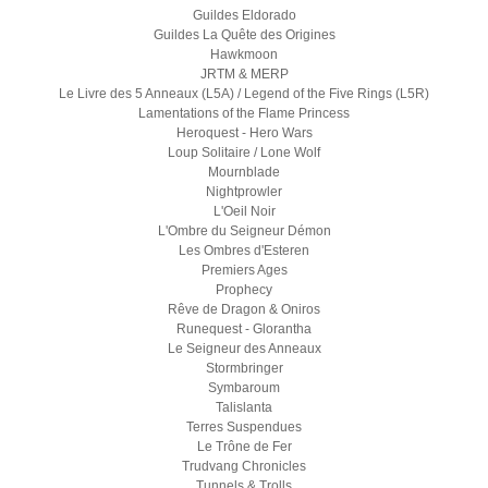
Guildes Eldorado
Guildes La Quête des Origines
Hawkmoon
JRTM & MERP
Le Livre des 5 Anneaux (L5A) / Legend of the Five Rings (L5R)
Lamentations of the Flame Princess
Heroquest - Hero Wars
Loup Solitaire / Lone Wolf
Mournblade
Nightprowler
L'Oeil Noir
L'Ombre du Seigneur Démon
Les Ombres d'Esteren
Premiers Ages
Prophecy
Rêve de Dragon & Oniros
Runequest - Glorantha
Le Seigneur des Anneaux
Stormbringer
Symbaroum
Talislanta
Terres Suspendues
Le Trône de Fer
Trudvang Chronicles
Tunnels & Trolls