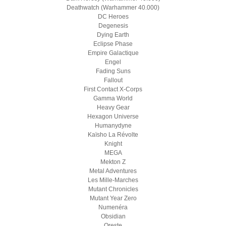
Deathwatch (Warhammer 40.000)
DC Heroes
Degenesis
Dying Earth
Eclipse Phase
Empire Galactique
Engel
Fading Suns
Fallout
First Contact X-Corps
Gamma World
Heavy Gear
Hexagon Universe
Humanydyne
Kaïsho La Révolte
Knight
MEGA
Mekton Z
Metal Adventures
Les Mille-Marches
Mutant Chronicles
Mutant Year Zero
Numenéra
Obsidian
Oreste