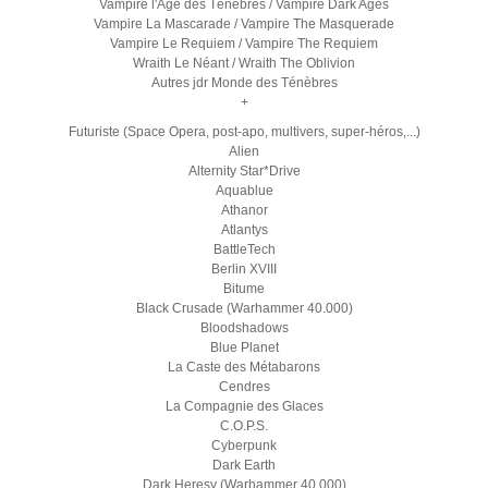
Vampire l'Age des Ténèbres / Vampire Dark Ages
Vampire La Mascarade / Vampire The Masquerade
Vampire Le Requiem / Vampire The Requiem
Wraith Le Néant / Wraith The Oblivion
Autres jdr Monde des Ténèbres
+
Futuriste (Space Opera, post-apo, multivers, super-héros,...)
Alien
Alternity Star*Drive
Aquablue
Athanor
Atlantys
BattleTech
Berlin XVIII
Bitume
Black Crusade (Warhammer 40.000)
Bloodshadows
Blue Planet
La Caste des Métabarons
Cendres
La Compagnie des Glaces
C.O.P.S.
Cyberpunk
Dark Earth
Dark Heresy (Warhammer 40.000)