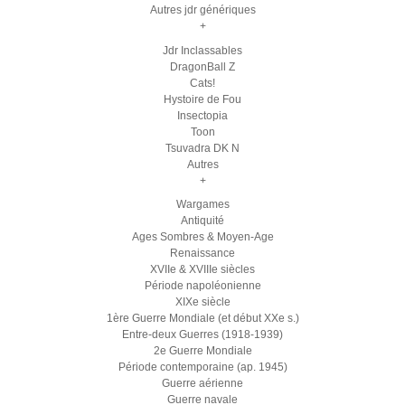
Autres jdr génériques
+
Jdr Inclassables
DragonBall Z
Cats!
Hystoire de Fou
Insectopia
Toon
Tsuvadra DK N
Autres
+
Wargames
Antiquité
Ages Sombres & Moyen-Age
Renaissance
XVIIe & XVIIIe siècles
Période napoléonienne
XIXe siècle
1ère Guerre Mondiale (et début XXe s.)
Entre-deux Guerres (1918-1939)
2e Guerre Mondiale
Période contemporaine (ap. 1945)
Guerre aérienne
Guerre navale