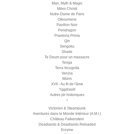
Man, Myth & Magic
Miles Christi
Notre-Dame de Paris
Oikoumene
Pavillon Noir
Pendragon
Praetoria Prima
Qin
Sengoku
Shade
Te Deum pour un massacre
Tenga
Terra Incognita
Venzia
Würm
XVII - Au fil de l'âme
Yggdrasill
Autres jdr historiques
+
Victorien & Steampunk
Aventures dans le Monde Intérieur (A.M.I.)
Château Falkenstein
Deadlands & Deadlands Reloaded
Ecryme