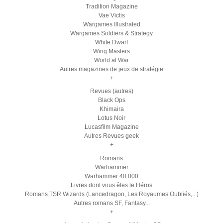
Tradition Magazine
Vae Victis
Wargames Illustrated
Wargames Soldiers & Strategy
White Dwarf
Wing Masters
World at War
Autres magazines de jeux de stratégie
+
Revues (autres)
Black Ops
Khimaira
Lotus Noir
Lucasfilm Magazine
Autres Revues geek
+
Romans
Warhammer
Warhammer 40.000
Livres dont vous êtes le Héros
Romans TSR Wizards (Lancedragon, Les Royaumes Oubliés,...)
Autres romans SF, Fantasy...
+