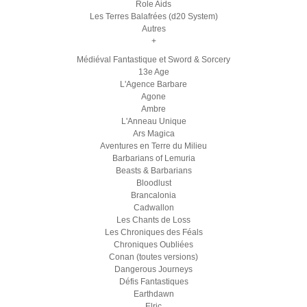
Role Aids
Les Terres Balafrées (d20 System)
Autres
+
Médiéval Fantastique et Sword & Sorcery
13e Age
L'Agence Barbare
Agone
Ambre
L'Anneau Unique
Ars Magica
Aventures en Terre du Milieu
Barbarians of Lemuria
Beasts & Barbarians
Bloodlust
Brancalonia
Cadwallon
Les Chants de Loss
Les Chroniques des Féals
Chroniques Oubliées
Conan (toutes versions)
Dangerous Journeys
Défis Fantastiques
Earthdawn
Elric