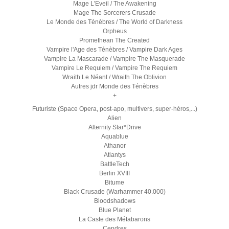
Mage L'Eveil / The Awakening
Mage The Sorcerers Crusade
Le Monde des Ténèbres / The World of Darkness
Orpheus
Promethean The Created
Vampire l'Age des Ténèbres / Vampire Dark Ages
Vampire La Mascarade / Vampire The Masquerade
Vampire Le Requiem / Vampire The Requiem
Wraith Le Néant / Wraith The Oblivion
Autres jdr Monde des Ténèbres
+
Futuriste (Space Opera, post-apo, multivers, super-héros,...)
Alien
Alternity Star*Drive
Aquablue
Athanor
Atlantys
BattleTech
Berlin XVIII
Bitume
Black Crusade (Warhammer 40.000)
Bloodshadows
Blue Planet
La Caste des Métabarons
Cendres