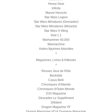
Heavy Gear
Infinity
Marvel Heroclix
Star Wars Legion
Star Wars Miniatures (Grenadier)
Star Wars Miniatures (Wizards)
Star Wars X-Wing
Void 1.1
Warhammer 40,000
Warmachine
Autres figurines futuristes
+
Magazines, Livres & Artbooks
+
Revues Jeux de Rôle
Backstab
Casus Belli
Chroniques d'Altaride
Chroniques d'Outre-Monde
D20 Magazine
Descartes Le Supplément
Di6dent
Dragon Magazine VF
Dragon Magazine VO & Dungeon Magazine