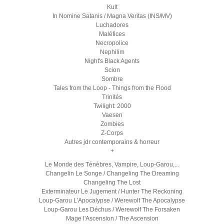
Kult
In Nomine Satanis / Magna Veritas (INS/MV)
Luchadores
Maléfices
Necropolice
Nephilim
Night's Black Agents
Scion
Sombre
Tales from the Loop - Things from the Flood
Trinités
Twilight: 2000
Vaesen
Zombies
Z-Corps
Autres jdr contemporains & horreur
+
Le Monde des Ténèbres, Vampire, Loup-Garou,...
Changelin Le Songe / Changeling The Dreaming
Changeling The Lost
Exterminateur Le Jugement / Hunter The Reckoning
Loup-Garou L'Apocalypse / Werewolf The Apocalypse
Loup-Garou Les Déchus / Werewolf The Forsaken
Mage l'Ascension / The Ascension