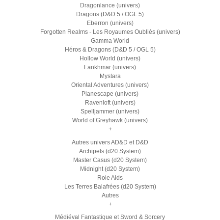
Dragonlance (univers)
Dragons (D&D 5 / OGL 5)
Eberron (univers)
Forgotten Realms - Les Royaumes Oubliés (univers)
Gamma World
Héros & Dragons (D&D 5 / OGL 5)
Hollow World (univers)
Lankhmar (univers)
Mystara
Oriental Adventures (univers)
Planescape (univers)
Ravenloft (univers)
Spelljammer (univers)
World of Greyhawk (univers)
+
Autres univers AD&D et D&D
Archipels (d20 System)
Master Casus (d20 System)
Midnight (d20 System)
Role Aids
Les Terres Balafrées (d20 System)
Autres
+
Médiéval Fantastique et Sword & Sorcery