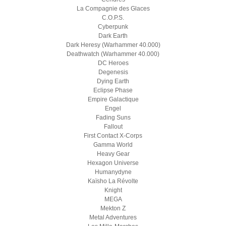
La Compagnie des Glaces
C.O.P.S.
Cyberpunk
Dark Earth
Dark Heresy (Warhammer 40.000)
Deathwatch (Warhammer 40.000)
DC Heroes
Degenesis
Dying Earth
Eclipse Phase
Empire Galactique
Engel
Fading Suns
Fallout
First Contact X-Corps
Gamma World
Heavy Gear
Hexagon Universe
Humanydyne
Kaïsho La Révolte
Knight
MEGA
Mekton Z
Metal Adventures