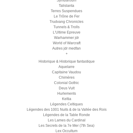
Symbaroum
Talislanta
Terres Suspendues
Le Trône de Fer
Trudvang Chronicles
Tunnels & Trolls
L'Ultime Epreuve
Warhammer jdr
World of Warcraft
Autres jdr medfan
+
Historique & Historique fantastique
Aquelarre
Capitaine Vaudou
Chimères
Colonial Gothic
Deus Vult
Hurlements
Keltia
Légendes Celtiques
Légendes des 1001 Nuits & de la Vallée des Rois
Légendes de la Table Ronde
Les Lames du Cardinal
Les Secrets de la 7e Mer (7th Sea)
Lex Occultum