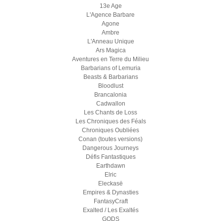
13e Age
L'Agence Barbare
Agone
Ambre
L'Anneau Unique
Ars Magica
Aventures en Terre du Milieu
Barbarians of Lemuria
Beasts & Barbarians
Bloodlust
Brancalonia
Cadwallon
Les Chants de Loss
Les Chroniques des Féals
Chroniques Oubliées
Conan (toutes versions)
Dangerous Journeys
Défis Fantastiques
Earthdawn
Elric
Eleckasë
Empires & Dynasties
FantasyCraft
Exalted / Les Exaltés
GODS