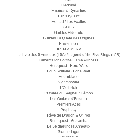
Eleckasë
Empires & Dynasties
FantasyCraft
Exalted / Les Exaltés
GODS
Guildes Eldorado
Guildes La Quête des Origines
Hawkmoon
JRTM & MERP
Le Livre des 5 Anneaux (L5A) / Legend of the Five Rings (L5R)
Lamentations of the Flame Princess
Heroquest - Hero Wars
Loup Solitaire / Lone Wolf
Mournblade
Nightprowler
L'Oeil Noir
L'Ombre du Seigneur Démon
Les Ombres d'Esteren
Premiers Ages
Prophecy
Rêve de Dragon & Oniros
Runequest - Glorantha
Le Seigneur des Anneaux
Stormbringer