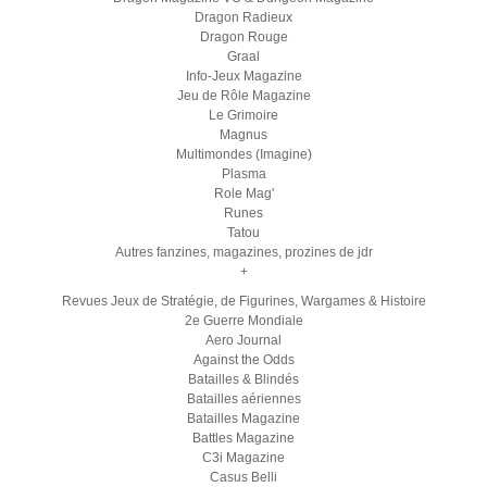
Dragon Radieux
Dragon Rouge
Graal
Info-Jeux Magazine
Jeu de Rôle Magazine
Le Grimoire
Magnus
Multimondes (Imagine)
Plasma
Role Mag'
Runes
Tatou
Autres fanzines, magazines, prozines de jdr
+
Revues Jeux de Stratégie, de Figurines, Wargames & Histoire
2e Guerre Mondiale
Aero Journal
Against the Odds
Batailles & Blindés
Batailles aériennes
Batailles Magazine
Battles Magazine
C3i Magazine
Casus Belli