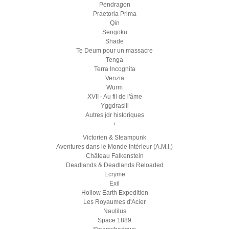
Pendragon
Praetoria Prima
Qin
Sengoku
Shade
Te Deum pour un massacre
Tenga
Terra Incognita
Venzia
Würm
XVII - Au fil de l'âme
Yggdrasill
Autres jdr historiques
+
Victorien & Steampunk
Aventures dans le Monde Intérieur (A.M.I.)
Château Falkenstein
Deadlands & Deadlands Reloaded
Ecryme
Exil
Hollow Earth Expedition
Les Royaumes d'Acier
Nautilus
Space 1889