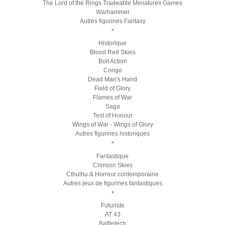
The Lord of the Rings Tradeable Miniatures Games
Warhammer
Autres figurines Fantasy
+
Historique
Blood Red Skies
Bolt Action
Congo
Dead Man's Hand
Field of Glory
Flames of War
Saga
Test of Honour
Wings of War - Wings of Glory
Autres figurines historiques
+
Fantastique
Crimson Skies
Cthulhu & Horreur contemporaine
Autres jeux de figurines fantastiques
+
Futuriste
AT 43
Battletech