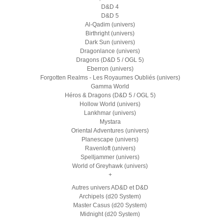
D&D 4
D&D 5
Al-Qadim (univers)
Birthright (univers)
Dark Sun (univers)
Dragonlance (univers)
Dragons (D&D 5 / OGL 5)
Eberron (univers)
Forgotten Realms - Les Royaumes Oubliés (univers)
Gamma World
Héros & Dragons (D&D 5 / OGL 5)
Hollow World (univers)
Lankhmar (univers)
Mystara
Oriental Adventures (univers)
Planescape (univers)
Ravenloft (univers)
Spelljammer (univers)
World of Greyhawk (univers)
+
Autres univers AD&D et D&D
Archipels (d20 System)
Master Casus (d20 System)
Midnight (d20 System)