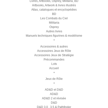
Livres, Artbooks, Osprey, Militaria, BD
Artbooks, Artwork & livres illustrés
Atlas, catalogues et encyclopédies
BD
Les Combats du Ciel
Militaria
Osprey
Autres livres
Manuels techniques figurines & modélisme
+
Accessoires & autres
Accessoires Jeux de Rôle
Accessoires Jeux de Stratégie
Précommandes
Lots
Accueil
+
Jeux de Rôle
+
AD&D et D&D
AD&D
AD&D 2 et révisée
D&D
D&D 3.0 , 3.5 & Pathfinder