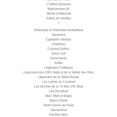
L'Ultime Epreuve
Warhammer jdr
World of Warcraft
Autres jdr medfan
+
Historique & Historique fantastique
Aquelarre
Capitaine Vaudou
Chimères
Colonial Gothic
Deus Vult
Hurlements
Keltia
Légendes Celtiques
Légendes des 1001 Nuits & de la Vallée des Rois
Légendes de la Table Ronde
Les Lames du Cardinal
Les Secrets de la 7e Mer (7th Sea)
Lex Occultum
Man, Myth & Magic
Miles Christi
Notre-Dame de Paris
Oikoumene
Pavillon Noir