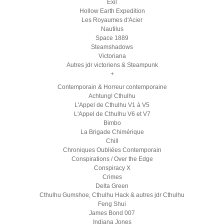
Exil
Hollow Earth Expedition
Les Royaumes d'Acier
Nautilus
Space 1889
Steamshadows
Victoriana
Autres jdr victoriens & Steampunk
+
Contemporain & Horreur contemporaine
Achtung! Cthulhu
L'Appel de Cthulhu V1 à V5
L'Appel de Cthulhu V6 et V7
Bimbo
La Brigade Chimérique
Chill
Chroniques Oubliées Contemporain
Conspirations / Over the Edge
Conspiracy X
Crimes
Delta Green
Cthulhu Gumshoe, Cthulhu Hack & autres jdr Cthulhu
Feng Shui
James Bond 007
Indiana Jones