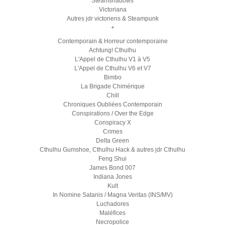
Steamshadows
Victoriana
Autres jdr victoriens & Steampunk
+
Contemporain & Horreur contemporaine
Achtung! Cthulhu
L'Appel de Cthulhu V1 à V5
L'Appel de Cthulhu V6 et V7
Bimbo
La Brigade Chimérique
Chill
Chroniques Oubliées Contemporain
Conspirations / Over the Edge
Conspiracy X
Crimes
Delta Green
Cthulhu Gumshoe, Cthulhu Hack & autres jdr Cthulhu
Feng Shui
James Bond 007
Indiana Jones
Kult
In Nomine Satanis / Magna Veritas (INS/MV)
Luchadores
Maléfices
Necropolice