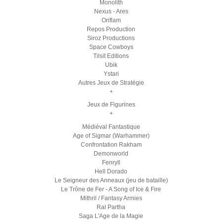
Monolith
Nexus - Ares
Oriflam
Repos Production
Siroz Productions
Space Cowboys
Tilsit Editions
Ubik
Ystari
Autres Jeux de Stratégie
+
Jeux de Figurines
+
Médiéval Fantastique
Age of Sigmar (Warhammer)
Confrontation Rakham
Demonworld
Fenryll
Hell Dorado
Le Seigneur des Anneaux (jeu de bataille)
Le Trône de Fer - A Song of Ice & Fire
Mithril / Fantasy Armies
Ral Partha
Saga L'Age de la Magie