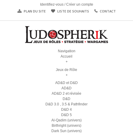
Identifiez-vous
/
Créer un compte
PLAN DU SITE
LISTE DE SOUHAITS
CONTACT
Navigation
Accueil
+
Jeux de Rôle
+
AD&D et D&D
AD&D
AD&D 2 et révisée
D&D
D&D 3.0 , 3.5 & Pathfinder
D&D 4
D&D 5
Al-Qadim (univers)
Birthright (univers)
Dark Sun (univers)