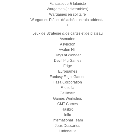
Fantastique & futuriste
Wargames (inclassables)
Wargames en solitaire
Wargames Pièces détachées errata addenda
+
Jeux de Stratégie & de cartes et de plateau
Asmodée
Asyncron
Avalon Hill
Days of Wonder
Devil Pig Games
Edge
Eurogames
Fantasy Flight Games
Fasa Corporation
Filosofia
Gallimard
Games Workshop
GMT Games
Hasbro
Iello
International Team
Jeux Descartes
Ludonaute