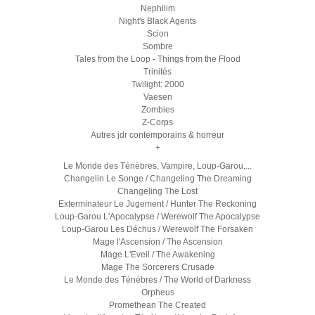
Nephilim
Night's Black Agents
Scion
Sombre
Tales from the Loop - Things from the Flood
Trinités
Twilight: 2000
Vaesen
Zombies
Z-Corps
Autres jdr contemporains & horreur
+
Le Monde des Ténèbres, Vampire, Loup-Garou,...
Changelin Le Songe / Changeling The Dreaming
Changeling The Lost
Exterminateur Le Jugement / Hunter The Reckoning
Loup-Garou L'Apocalypse / Werewolf The Apocalypse
Loup-Garou Les Déchus / Werewolf The Forsaken
Mage l'Ascension / The Ascension
Mage L'Eveil / The Awakening
Mage The Sorcerers Crusade
Le Monde des Ténèbres / The World of Darkness
Orpheus
Promethean The Created