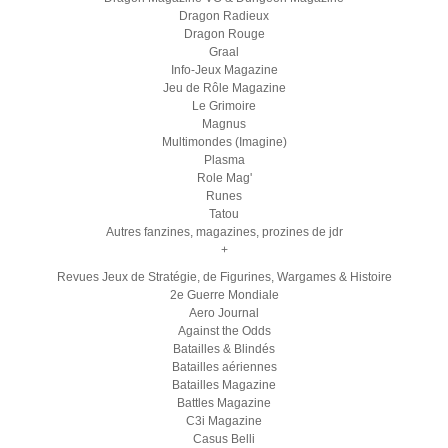
Dragon Radieux
Dragon Rouge
Graal
Info-Jeux Magazine
Jeu de Rôle Magazine
Le Grimoire
Magnus
Multimondes (Imagine)
Plasma
Role Mag'
Runes
Tatou
Autres fanzines, magazines, prozines de jdr
+
Revues Jeux de Stratégie, de Figurines, Wargames & Histoire
2e Guerre Mondiale
Aero Journal
Against the Odds
Batailles & Blindés
Batailles aériennes
Batailles Magazine
Battles Magazine
C3i Magazine
Casus Belli