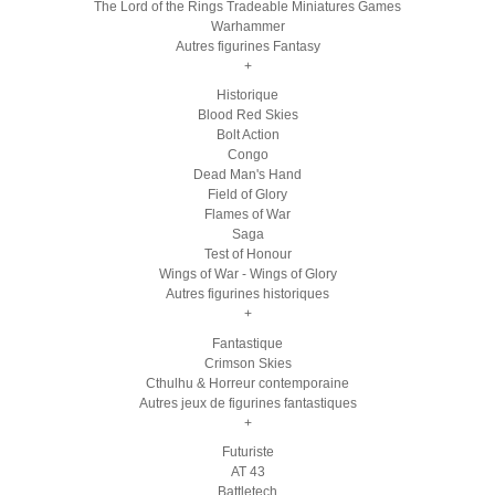
The Lord of the Rings Tradeable Miniatures Games
Warhammer
Autres figurines Fantasy
+
Historique
Blood Red Skies
Bolt Action
Congo
Dead Man's Hand
Field of Glory
Flames of War
Saga
Test of Honour
Wings of War - Wings of Glory
Autres figurines historiques
+
Fantastique
Crimson Skies
Cthulhu & Horreur contemporaine
Autres jeux de figurines fantastiques
+
Futuriste
AT 43
Battletech