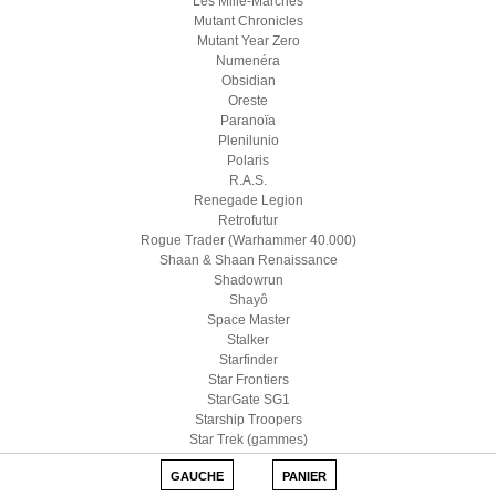
Les Mille-Marches
Mutant Chronicles
Mutant Year Zero
Numenéra
Obsidian
Oreste
Paranoïa
Plenilunio
Polaris
R.A.S.
Renegade Legion
Retrofutur
Rogue Trader (Warhammer 40.000)
Shaan & Shaan Renaissance
Shadowrun
Shayô
Space Master
Stalker
Starfinder
Star Frontiers
StarGate SG1
Starship Troopers
Star Trek (gammes)
Star Wars D6
GAUCHE
PANIER
Star Wars (Edge)