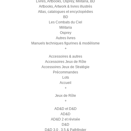
Livres, Artbooks, Osprey, Militaria, BD
Artbooks, Artwork & livres illustrés
Atlas, catalogues et encyclopédies
BD
Les Combats du Ciel
Militaria
Osprey
Autres livres
Manuels techniques figurines & modélisme
+
Accessoires & autres
Accessoires Jeux de Rôle
Accessoires Jeux de Stratégie
Précommandes
Lots
Accueil
+
Jeux de Rôle
+
AD&D et D&D
AD&D
AD&D 2 et révisée
D&D
D&D 3.0 , 3.5 & Pathfinder