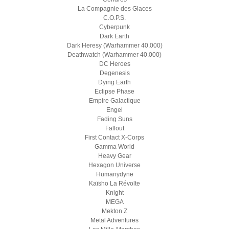
La Compagnie des Glaces
C.O.P.S.
Cyberpunk
Dark Earth
Dark Heresy (Warhammer 40.000)
Deathwatch (Warhammer 40.000)
DC Heroes
Degenesis
Dying Earth
Eclipse Phase
Empire Galactique
Engel
Fading Suns
Fallout
First Contact X-Corps
Gamma World
Heavy Gear
Hexagon Universe
Humanydyne
Kaïsho La Révolte
Knight
MEGA
Mekton Z
Metal Adventures