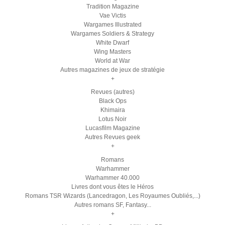
Tradition Magazine
Vae Victis
Wargames Illustrated
Wargames Soldiers & Strategy
White Dwarf
Wing Masters
World at War
Autres magazines de jeux de stratégie
+
Revues (autres)
Black Ops
Khimaira
Lotus Noir
Lucasfilm Magazine
Autres Revues geek
+
Romans
Warhammer
Warhammer 40.000
Livres dont vous êtes le Héros
Romans TSR Wizards (Lancedragon, Les Royaumes Oubliés,...)
Autres romans SF, Fantasy...
+