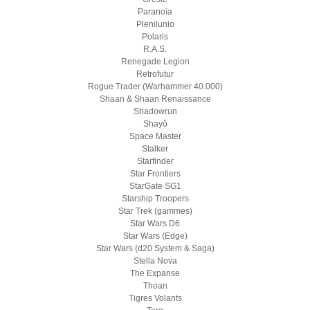
Paranoïa
Plenilunio
Polaris
R.A.S.
Renegade Legion
Retrofutur
Rogue Trader (Warhammer 40.000)
Shaan & Shaan Renaissance
Shadowrun
Shayô
Space Master
Stalker
Starfinder
Star Frontiers
StarGate SG1
Starship Troopers
Star Trek (gammes)
Star Wars D6
Star Wars (Edge)
Star Wars (d20 System & Saga)
Stella Nova
The Expanse
Thoan
Tigres Volants