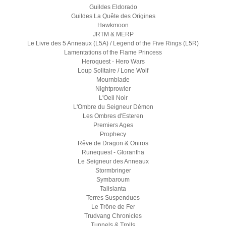
Guildes Eldorado
Guildes La Quête des Origines
Hawkmoon
JRTM & MERP
Le Livre des 5 Anneaux (L5A) / Legend of the Five Rings (L5R)
Lamentations of the Flame Princess
Heroquest - Hero Wars
Loup Solitaire / Lone Wolf
Mournblade
Nightprowler
L'Oeil Noir
L'Ombre du Seigneur Démon
Les Ombres d'Esteren
Premiers Ages
Prophecy
Rêve de Dragon & Oniros
Runequest - Glorantha
Le Seigneur des Anneaux
Stormbringer
Symbaroum
Talislanta
Terres Suspendues
Le Trône de Fer
Trudvang Chronicles
Tunnels & Trolls