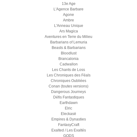
13e Age
L'Agence Barbare
Agone
Ambre
L'Anneau Unique
Ars Magica
Aventures en Terre du Milieu
Barbarians of Lemuria
Beasts & Barbarians
Bloodlust
Brancalonia
Cadwallon
Les Chants de Loss
Les Chroniques des Féals
Chroniques Oubliées
Conan (toutes versions)
Dangerous Journeys
Défis Fantastiques
Earthdawn
Elric
Eleckasë
Empires & Dynasties
FantasyCraft
Exalted / Les Exaltés
GODS