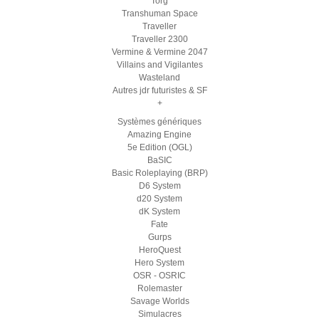
Torg
Transhuman Space
Traveller
Traveller 2300
Vermine & Vermine 2047
Villains and Vigilantes
Wasteland
Autres jdr futuristes & SF
+
Systèmes génériques
Amazing Engine
5e Edition (OGL)
BaSIC
Basic Roleplaying (BRP)
D6 System
d20 System
dK System
Fate
Gurps
HeroQuest
Hero System
OSR - OSRIC
Rolemaster
Savage Worlds
Simulacres