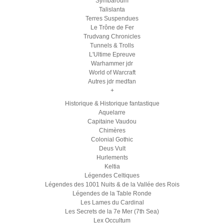
Symbaroum
Talislanta
Terres Suspendues
Le Trône de Fer
Trudvang Chronicles
Tunnels & Trolls
L'Ultime Epreuve
Warhammer jdr
World of Warcraft
Autres jdr medfan
+
Historique & Historique fantastique
Aquelarre
Capitaine Vaudou
Chimères
Colonial Gothic
Deus Vult
Hurlements
Keltia
Légendes Celtiques
Légendes des 1001 Nuits & de la Vallée des Rois
Légendes de la Table Ronde
Les Lames du Cardinal
Les Secrets de la 7e Mer (7th Sea)
Lex Occultum