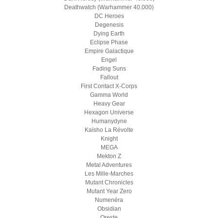
Deathwatch (Warhammer 40.000)
DC Heroes
Degenesis
Dying Earth
Eclipse Phase
Empire Galactique
Engel
Fading Suns
Fallout
First Contact X-Corps
Gamma World
Heavy Gear
Hexagon Universe
Humanydyne
Kaïsho La Révolte
Knight
MEGA
Mekton Z
Metal Adventures
Les Mille-Marches
Mutant Chronicles
Mutant Year Zero
Numenéra
Obsidian
Oreste