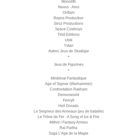
Monolith
Nexus - Ares
Oriflam
Repos Production
Siroz Productions
Space Cowboys
Tilsit Editions
Ubik
Ystari
Autres Jeux de Stratégie
+
Jeux de Figurines
+
Médiéval Fantastique
Age of Sigmar (Warhammer)
Confrontation Rakham
Demonworld
Fenryll
Hell Dorado
Le Seigneur des Anneaux (jeu de bataille)
Le Trône de Fer - A Song of Ice & Fire
Mithril / Fantasy Armies
Ral Partha
Saga L'Age de la Magie