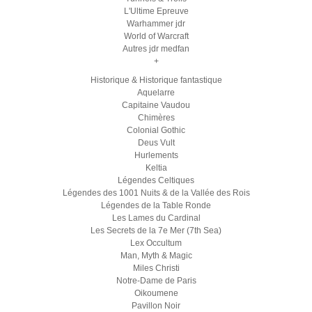
L'Ultime Epreuve
Warhammer jdr
World of Warcraft
Autres jdr medfan
+
Historique & Historique fantastique
Aquelarre
Capitaine Vaudou
Chimères
Colonial Gothic
Deus Vult
Hurlements
Keltia
Légendes Celtiques
Légendes des 1001 Nuits & de la Vallée des Rois
Légendes de la Table Ronde
Les Lames du Cardinal
Les Secrets de la 7e Mer (7th Sea)
Lex Occultum
Man, Myth & Magic
Miles Christi
Notre-Dame de Paris
Oikoumene
Pavillon Noir