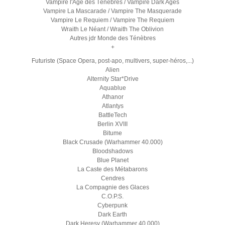
Vampire l'Age des Ténèbres / Vampire Dark Ages
Vampire La Mascarade / Vampire The Masquerade
Vampire Le Requiem / Vampire The Requiem
Wraith Le Néant / Wraith The Oblivion
Autres jdr Monde des Ténèbres
+
Futuriste (Space Opera, post-apo, multivers, super-héros,...)
Alien
Alternity Star*Drive
Aquablue
Athanor
Atlantys
BattleTech
Berlin XVIII
Bitume
Black Crusade (Warhammer 40.000)
Bloodshadows
Blue Planet
La Caste des Métabarons
Cendres
La Compagnie des Glaces
C.O.P.S.
Cyberpunk
Dark Earth
Dark Heresy (Warhammer 40.000)