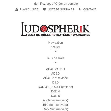
Identifiez-vous
/
Créer un compte
PLAN DU SITE
LISTE DE SOUHAITS
CONTACT
Navigation
Accueil
+
Jeux de Rôle
+
AD&D et D&D
AD&D
AD&D 2 et révisée
D&D
D&D 3.0 , 3.5 & Pathfinder
D&D 4
D&D 5
Al-Qadim (univers)
Birthright (univers)
Dark Sun (univers)