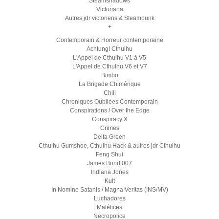
Steamshadows
Victoriana
Autres jdr victoriens & Steampunk
+
Contemporain & Horreur contemporaine
Achtung! Cthulhu
L'Appel de Cthulhu V1 à V5
L'Appel de Cthulhu V6 et V7
Bimbo
La Brigade Chimérique
Chill
Chroniques Oubliées Contemporain
Conspirations / Over the Edge
Conspiracy X
Crimes
Delta Green
Cthulhu Gumshoe, Cthulhu Hack & autres jdr Cthulhu
Feng Shui
James Bond 007
Indiana Jones
Kult
In Nomine Satanis / Magna Veritas (INS/MV)
Luchadores
Maléfices
Necropolice