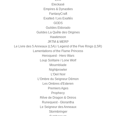
Eleckasë
Empires & Dynasties
FantasyCraft
Exalted / Les Exaltés
GODS
Guildes Eldorado
Guildes La Quête des Origines
Hawkmoon
JRTM & MERP
Le Livre des 5 Anneaux (L5A) / Legend of the Five Rings (L5R)
Lamentations of the Flame Princess
Heroquest - Hero Wars
Loup Solitaire / Lone Wolf
Mournblade
Nightprowler
L'Oeil Noir
L'Ombre du Seigneur Démon
Les Ombres d'Esteren
Premiers Ages
Prophecy
Rêve de Dragon & Oniros
Runequest - Glorantha
Le Seigneur des Anneaux
Stormbringer