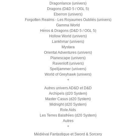
Dragonlance (univers)
Dragons (D&D 5 / OGL 5)
Eberron (univers)
Forgotten Realms - Les Royaumes Oubliés (univers)
Gamma World
Héros & Dragons (D&D 5 / OGL 5)
Hollow World (univers)
Lankhmar (univers)
Mystara
Oriental Adventures (univers)
Planescape (univers)
Ravenloft (univers)
Spelljammer (univers)
World of Greyhawk (univers)
+
Autres univers AD&D et D&D
Archipels (d20 System)
Master Casus (d20 System)
Midnight (d20 System)
Role Aids
Les Terres Balafrées (d20 System)
Autres
+
Médiéval Fantastique et Sword & Sorcery