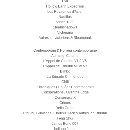
Exil
Hollow Earth Expedition
Les Royaumes d'Acier
Nautilus
Space 1889
Steamshadows
Victoriana
Autres jdr victoriens & Steampunk
+
Contemporain & Horreur contemporaine
Achtung! Cthulhu
L'Appel de Cthulhu V1 à V5
L'Appel de Cthulhu V6 et V7
Bimbo
La Brigade Chimérique
Chill
Chroniques Oubliées Contemporain
Conspirations / Over the Edge
Conspiracy X
Crimes
Delta Green
Cthulhu Gumshoe, Cthulhu Hack & autres jdr Cthulhu
Feng Shui
James Bond 007
Indiana Jones