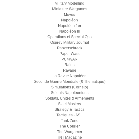
Military Modelling
Miniature Wargames
Moves
Napoléon
Napoléon 1er
Napoléon III
Operations et Special Ops
Osprey Military Journal
Panzerschreck
Paper Wars
PC4WAR
Raids
Ravage
La Revue Napoléon
Seconde Guerre Mondiale (& Thématique)
Simulations (Cornejo)
Soldats Napoléoniens
Soldats, Unités & Armements
Steel Masters
Strategy & Tactics
Tactiques - ASL
Tank Zone
The Courier
The Wargamer
TNT Magazine