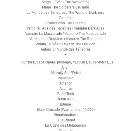
Mage L'Eveil / The Awakening
Mage The Sorcerers Crusade
Le Monde des Ténèbres / The World of Darkness
Orpheus
Promethean The Created
Vampire l'Age des Ténèbres / Vampire Dark Ages
Vampire La Mascarade / Vampire The Masquerade
Vampire Le Requiem / Vampire The Requiem
Wraith Le Néant / Wraith The Oblivion
Autres jdr Monde des Ténèbres
+
Futuriste (Space Opera, post-apo, multivers, super-héros,...)
Alien
Alternity Star*Drive
Aquablue
Athanor
Atlantys
BattleTech
Berlin XVIII
Bitume
Black Crusade (Warhammer 40.000)
Bloodshadows
Blue Planet
La Caste des Métabarons
Cendres