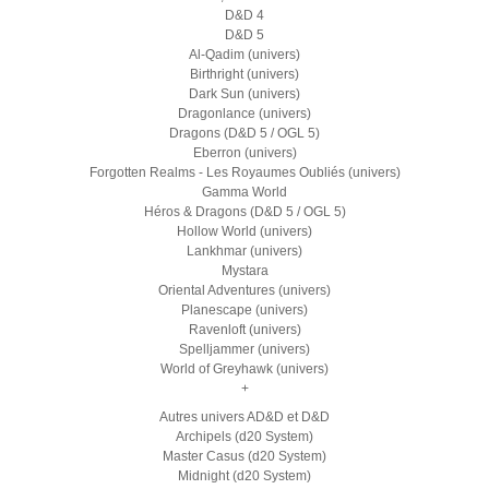
D&D 4
D&D 5
Al-Qadim (univers)
Birthright (univers)
Dark Sun (univers)
Dragonlance (univers)
Dragons (D&D 5 / OGL 5)
Eberron (univers)
Forgotten Realms - Les Royaumes Oubliés (univers)
Gamma World
Héros & Dragons (D&D 5 / OGL 5)
Hollow World (univers)
Lankhmar (univers)
Mystara
Oriental Adventures (univers)
Planescape (univers)
Ravenloft (univers)
Spelljammer (univers)
World of Greyhawk (univers)
+
Autres univers AD&D et D&D
Archipels (d20 System)
Master Casus (d20 System)
Midnight (d20 System)