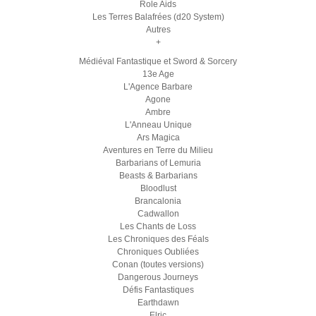
Role Aids
Les Terres Balafrées (d20 System)
Autres
+
Médiéval Fantastique et Sword & Sorcery
13e Age
L'Agence Barbare
Agone
Ambre
L'Anneau Unique
Ars Magica
Aventures en Terre du Milieu
Barbarians of Lemuria
Beasts & Barbarians
Bloodlust
Brancalonia
Cadwallon
Les Chants de Loss
Les Chroniques des Féals
Chroniques Oubliées
Conan (toutes versions)
Dangerous Journeys
Défis Fantastiques
Earthdawn
Elric