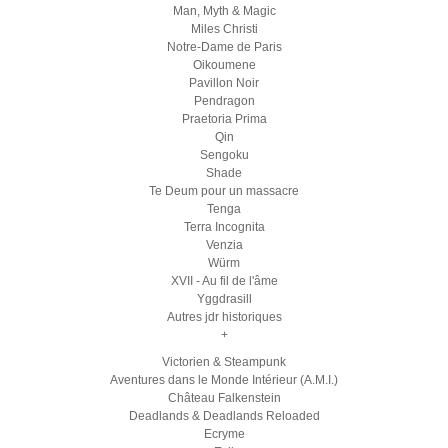
Man, Myth & Magic
Miles Christi
Notre-Dame de Paris
Oikoumene
Pavillon Noir
Pendragon
Praetoria Prima
Qin
Sengoku
Shade
Te Deum pour un massacre
Tenga
Terra Incognita
Venzia
Würm
XVII - Au fil de l'âme
Yggdrasill
Autres jdr historiques
+
Victorien & Steampunk
Aventures dans le Monde Intérieur (A.M.I.)
Château Falkenstein
Deadlands & Deadlands Reloaded
Ecryme