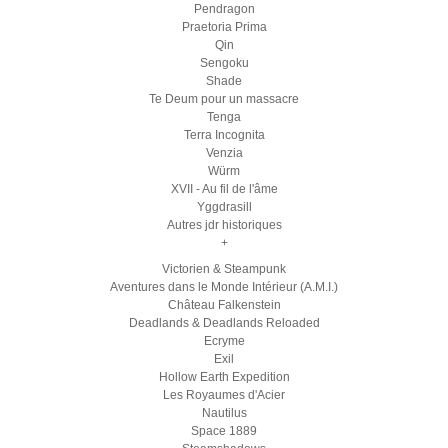
Pendragon
Praetoria Prima
Qin
Sengoku
Shade
Te Deum pour un massacre
Tenga
Terra Incognita
Venzia
Würm
XVII - Au fil de l'âme
Yggdrasill
Autres jdr historiques
+
Victorien & Steampunk
Aventures dans le Monde Intérieur (A.M.I.)
Château Falkenstein
Deadlands & Deadlands Reloaded
Ecryme
Exil
Hollow Earth Expedition
Les Royaumes d'Acier
Nautilus
Space 1889