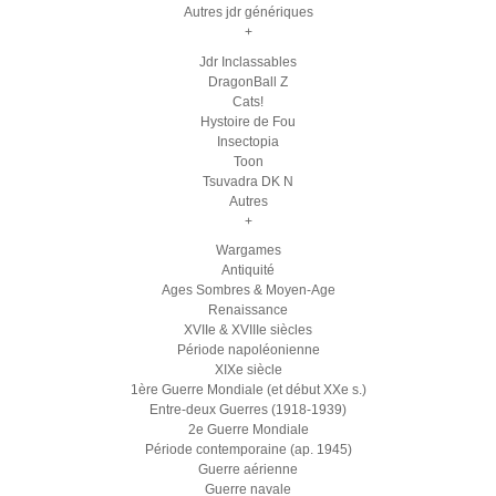
Autres jdr génériques
+
Jdr Inclassables
DragonBall Z
Cats!
Hystoire de Fou
Insectopia
Toon
Tsuvadra DK N
Autres
+
Wargames
Antiquité
Ages Sombres & Moyen-Age
Renaissance
XVIIe & XVIIIe siècles
Période napoléonienne
XIXe siècle
1ère Guerre Mondiale (et début XXe s.)
Entre-deux Guerres (1918-1939)
2e Guerre Mondiale
Période contemporaine (ap. 1945)
Guerre aérienne
Guerre navale