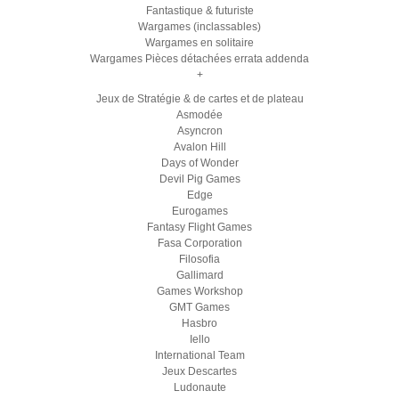
Fantastique & futuriste
Wargames (inclassables)
Wargames en solitaire
Wargames Pièces détachées errata addenda
+
Jeux de Stratégie & de cartes et de plateau
Asmodée
Asyncron
Avalon Hill
Days of Wonder
Devil Pig Games
Edge
Eurogames
Fantasy Flight Games
Fasa Corporation
Filosofia
Gallimard
Games Workshop
GMT Games
Hasbro
Iello
International Team
Jeux Descartes
Ludonaute