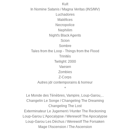
Kult
In Nomine Satanis / Magna Veritas (INS/MV)
Luchadores
Maléfices
Necropolice
Nephilim
Night's Black Agents
Scion
Sombre
Tales from the Loop - Things from the Flood
Trinités
Twilight: 2000
Vaesen
Zombies
Z-Corps
Autres jdr contemporains & horreur
+
Le Monde des Ténèbres, Vampire, Loup-Garou,...
Changelin Le Songe / Changeling The Dreaming
Changeling The Lost
Exterminateur Le Jugement / Hunter The Reckoning
Loup-Garou L'Apocalypse / Werewolf The Apocalypse
Loup-Garou Les Déchus / Werewolf The Forsaken
Mage l'Ascension / The Ascension