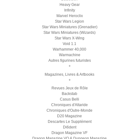
Heavy Gear
Infinity
Marvel Heroclix
Star Wars Legion
Star Wars Miniatures (Grenadier)
Star Wars Miniatures (Wizards)
Star Wars X-Wing
Void 1.1
Warhammer 40,000
Warmachine
Autres figurines futuristes
+
Magazines, Livres & Artbooks
+
Revues Jeux de Rôle
Backstab
Casus Belli
Chroniques d'Altaride
Chroniques d'Outre-Monde
D20 Magazine
Descartes Le Supplément
Di6dent
Dragon Magazine VF
Dragon Magazine VO & Dungeon Magazine