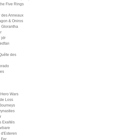
the Five Rings
r des Anneaux
agon & Oniros
 Glorantha
r
jdr
medfan
Quête des
orado
ges
 Hero Wars
de Loss
Journeys
ynasties
r
s Exaltés
arbare
d'Esteren
 Fer