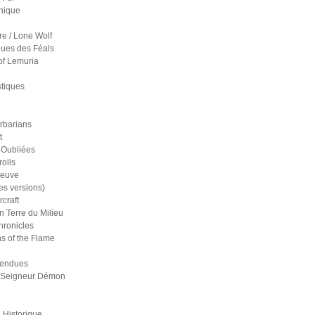
nique
re / Lone Wolf
ues des Féals
of Lemuria
stiques
rbarians
t
 Oubliées
olls
reuve
es versions)
craft
n Terre du Milieu
ronicles
s of the Flame
pendues
 Seigneur Démon
 Historique