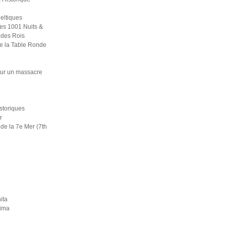
eltiques
es 1001 Nuits &
 des Rois
e la Table Ronde
ur un massacre
i
istoriques
r
de la 7e Mer (7th
ita
rima