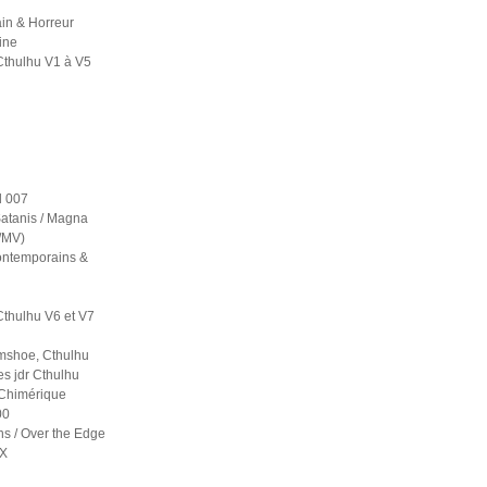
in & Horreur
ine
Cthulhu V1 à V5
 007
atanis / Magna
S/MV)
contemporains &
Cthulhu V6 et V7
mshoe, Cthulhu
es jdr Cthulhu
 Chimérique
00
ns / Over the Edge
 X