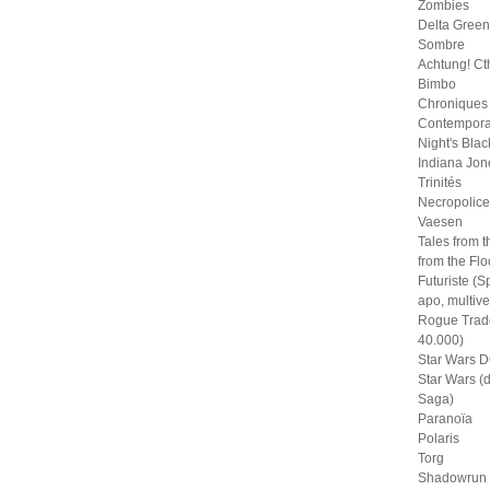
Zombies
Delta Green
Sombre
Achtung! Ct
Bimbo
Chroniques
Contempora
Night's Blac
Indiana Jon
Trinités
Necropolice
Vaesen
Tales from t
from the Fl
Futuriste (S
apo, multive
Rogue Trad
40.000)
Star Wars D
Star Wars (
Saga)
Paranoïa
Polaris
Torg
Shadowrun