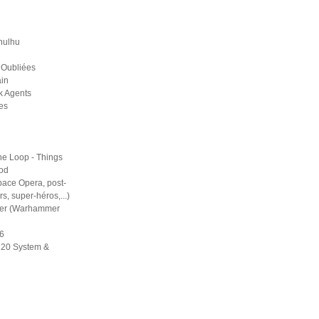
hulhu
 Oubliées
in
k Agents
es
he Loop - Things
ood
pace Opera, post-
rs, super-héros,...)
er (Warhammer
6
d20 System &