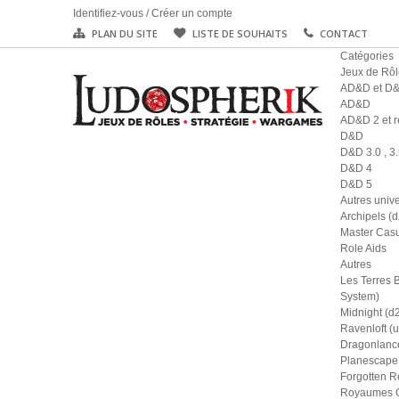
Identifiez-vous
/
Créer un compte
PLAN DU SITE
LISTE DE SOUHAITS
CONTACT
Catégories
Jeux de Rôl
AD&D et D
AD&D
AD&D 2 et r
D&D
D&D 3.0 , 3.
D&D 4
D&D 5
Autres univ
Archipels (
Master Casu
Role Aids
Autres
Les Terres 
System)
Midnight (d
Ravenloft (u
Dragonlance
Planescape 
Forgotten R
Royaumes Ou