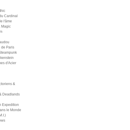
thic
du Cardinal
 de l'âme
& Magic
um
Vaudou
 de Paris
 Steampunk
kenstein
es d'Acier
ictoriens &
& Deadlands
h Expedition
dans le Monde
M.I.)
ows