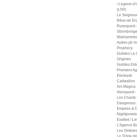
/ Legend of 
(L5R)
Le Seigneu
Rêve de Dr
Runequest -
Stormbringe
Warhammer 
Autres jdr 
Prophecy
Guildes La 
Origines
Guildes Eld
Premiers A
Eleckasë
Cadwallon
Ars Magica
Heroquest -
Les Chants 
Dangerous 
Empires & D
Nightprowle
Exalted / Le
L'Agence B
Les Ombres 
Le Trône de