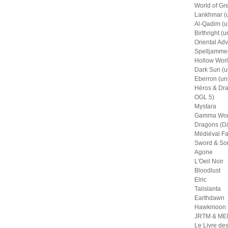
World of Gr
Lankhmar (u
Al-Qadim (u
Birthright (u
Oriental Adv
Spelljammer
Hollow Worl
Dark Sun (u
Eberron (un
Héros & Dra
OGL 5)
Mystara
Gamma Wor
Dragons (D&
Médiéval Fa
Sword & So
Agone
L'Oeil Noir
Bloodlust
Elric
Talislanta
Earthdawn
Hawkmoon
JRTM & M
Le Livre de