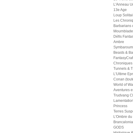
L'Anneau U
13e Age
Loup Solitai
Les Chroniq
Barbarians 
Mournblade
Défis Fanta
Ambre
Symbaroum
Beasts & Ba
FantasyCraf
Chroniques
Tunnels & Tr
L'Ultime Ep
Conan (tout
World of War
Aventures e
Trudvang Ch
Lamentation
Princess
Terres Sus
L'Ombre du
Brancalonia
GODS
Historique &