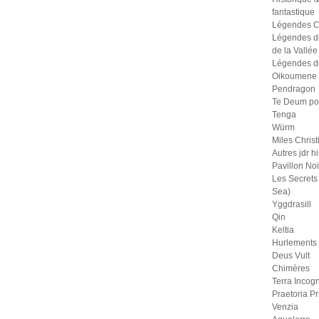
fantastique
Légendes C
Légendes d
de la Vallée
Légendes d
Oikoumene
Pendragon
Te Deum po
Tenga
Würm
Miles Christ
Autres jdr h
Pavillon Noi
Les Secrets 
Sea)
Yggdrasill
Qin
Keltia
Hurlements
Deus Vult
Chimères
Terra Incogn
Praetoria P
Venzia