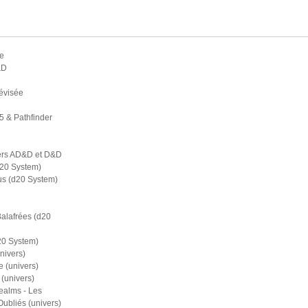
e
&D
évisée
5 & Pathfinder
ers AD&D et D&D
d20 System)
s (d20 System)
Balafrées (d20
20 System)
nivers)
 (univers)
(univers)
ealms - Les
bliés (univers)