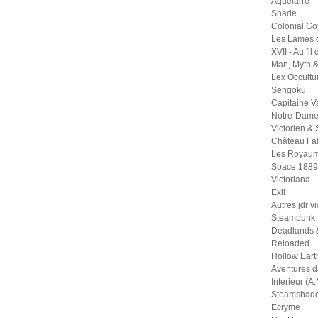
Aquelarre
Shade
Colonial Go
Les Lames 
XVII - Au fil
Man, Myth 
Lex Occult
Sengoku
Capitaine 
Notre-Dame
Victorien &
Château Fal
Les Royaum
Space 1889
Victoriana
Exil
Autres jdr v
Steampunk
Deadlands 
Reloaded
Hollow Eart
Aventures 
Intérieur (A.
Steamshad
Ecryme