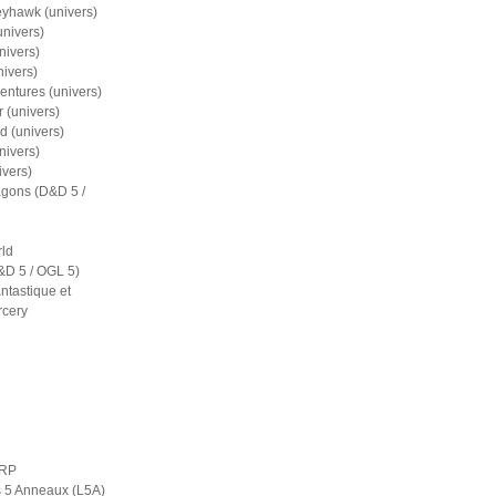
eyhawk (univers)
nivers)
nivers)
nivers)
entures (univers)
 (univers)
d (univers)
nivers)
ivers)
gons (D&D 5 /
ld
D 5 / OGL 5)
ntastique et
rcery
ERP
s 5 Anneaux (L5A)