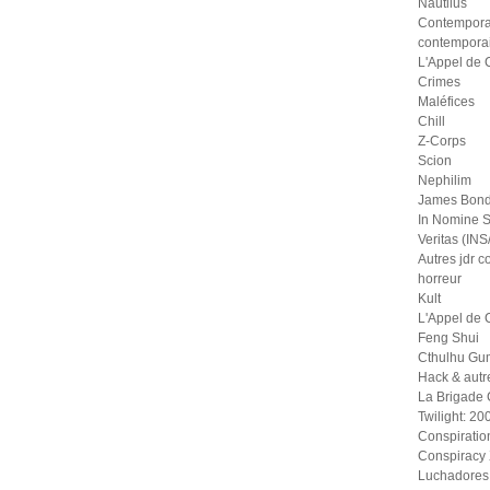
Nautilus
Contempora
contempora
L'Appel de 
Crimes
Maléfices
Chill
Z-Corps
Scion
Nephilim
James Bond
In Nomine S
Veritas (IN
Autres jdr 
horreur
Kult
L'Appel de 
Feng Shui
Cthulhu Gu
Hack & autr
La Brigade
Twilight: 20
Conspiratio
Conspiracy
Luchadores