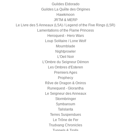
Guildes Eldorado
Guildes La Quête des Origines
Hawkmoon
JRTM & MERP
Le Livre des 5 Anneaux (L5A) / Legend of the Five Rings (L5R)
Lamentations of the Flame Princess
Heroquest - Hero Wars
Loup Solitaire / Lone Wolf
Mournblade
Nightprowler
L'Oeil Noir
L'Ombre du Seigneur Démon
Les Ombres d'Esteren
Premiers Ages
Prophecy
Rêve de Dragon & Oniros
Runequest - Glorantha
Le Seigneur des Anneaux
Stormbringer
Symbaroum
Talislanta
Terres Suspendues
Le Trône de Fer
Trudvang Chronicles
Tunnels & Trolls