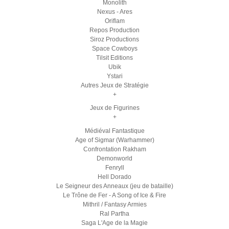
Monolith
Nexus - Ares
Oriflam
Repos Production
Siroz Productions
Space Cowboys
Tilsit Editions
Ubik
Ystari
Autres Jeux de Stratégie
+
Jeux de Figurines
+
Médiéval Fantastique
Age of Sigmar (Warhammer)
Confrontation Rakham
Demonworld
Fenryll
Hell Dorado
Le Seigneur des Anneaux (jeu de bataille)
Le Trône de Fer - A Song of Ice & Fire
Mithril / Fantasy Armies
Ral Partha
Saga L'Age de la Magie