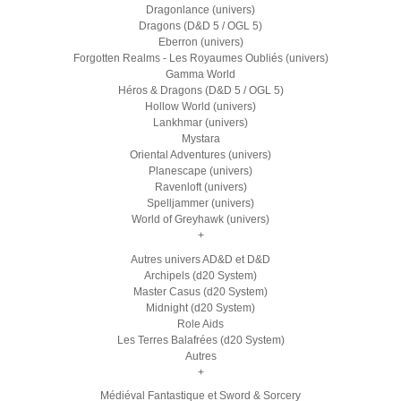
Dragonlance (univers)
Dragons (D&D 5 / OGL 5)
Eberron (univers)
Forgotten Realms - Les Royaumes Oubliés (univers)
Gamma World
Héros & Dragons (D&D 5 / OGL 5)
Hollow World (univers)
Lankhmar (univers)
Mystara
Oriental Adventures (univers)
Planescape (univers)
Ravenloft (univers)
Spelljammer (univers)
World of Greyhawk (univers)
+
Autres univers AD&D et D&D
Archipels (d20 System)
Master Casus (d20 System)
Midnight (d20 System)
Role Aids
Les Terres Balafrées (d20 System)
Autres
+
Médiéval Fantastique et Sword & Sorcery