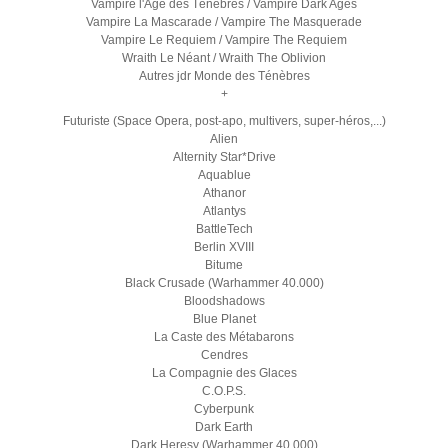
Vampire l'Age des Ténèbres / Vampire Dark Ages
Vampire La Mascarade / Vampire The Masquerade
Vampire Le Requiem / Vampire The Requiem
Wraith Le Néant / Wraith The Oblivion
Autres jdr Monde des Ténèbres
+
Futuriste (Space Opera, post-apo, multivers, super-héros,...)
Alien
Alternity Star*Drive
Aquablue
Athanor
Atlantys
BattleTech
Berlin XVIII
Bitume
Black Crusade (Warhammer 40.000)
Bloodshadows
Blue Planet
La Caste des Métabarons
Cendres
La Compagnie des Glaces
C.O.P.S.
Cyberpunk
Dark Earth
Dark Heresy (Warhammer 40.000)