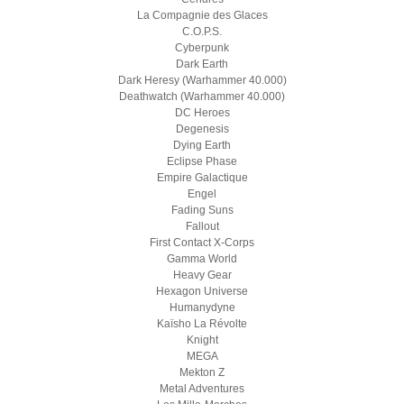
La Compagnie des Glaces
C.O.P.S.
Cyberpunk
Dark Earth
Dark Heresy (Warhammer 40.000)
Deathwatch (Warhammer 40.000)
DC Heroes
Degenesis
Dying Earth
Eclipse Phase
Empire Galactique
Engel
Fading Suns
Fallout
First Contact X-Corps
Gamma World
Heavy Gear
Hexagon Universe
Humanydyne
Kaïsho La Révolte
Knight
MEGA
Mekton Z
Metal Adventures