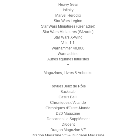
Heavy Gear
Infinity
Marvel Heroclix
Star Wars Legion
Star Wars Miniatures (Grenadier)
Star Wars Miniatures (Wizards)
Star Wars X-Wing
Void 1.1
Warhammer 40,000
Warmachine
Autres figurines futuristes
+
Magazines, Livres & Artbooks
+
Revues Jeux de Rôle
Backstab
Casus Belli
Chroniques d'Altaride
Chroniques d'Outre-Monde
D20 Magazine
Descartes Le Supplément
Di6dent
Dragon Magazine VF
Dragon Magazine VO & Dungeon Magazine