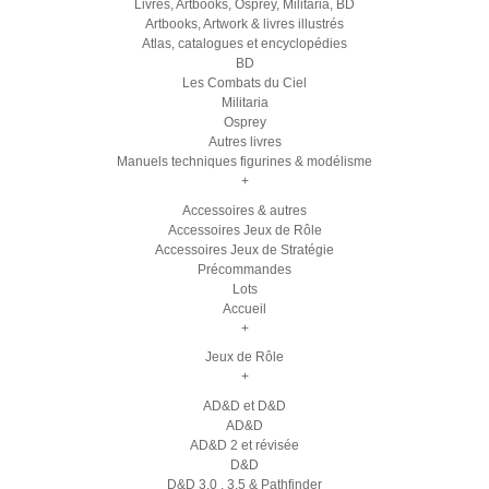
Livres, Artbooks, Osprey, Militaria, BD
Artbooks, Artwork & livres illustrés
Atlas, catalogues et encyclopédies
BD
Les Combats du Ciel
Militaria
Osprey
Autres livres
Manuels techniques figurines & modélisme
+
Accessoires & autres
Accessoires Jeux de Rôle
Accessoires Jeux de Stratégie
Précommandes
Lots
Accueil
+
Jeux de Rôle
+
AD&D et D&D
AD&D
AD&D 2 et révisée
D&D
D&D 3.0 , 3.5 & Pathfinder