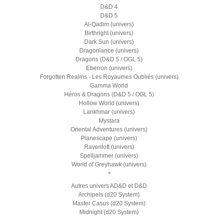
D&D 4
D&D 5
Al-Qadim (univers)
Birthright (univers)
Dark Sun (univers)
Dragonlance (univers)
Dragons (D&D 5 / OGL 5)
Eberron (univers)
Forgotten Realms - Les Royaumes Oubliés (univers)
Gamma World
Héros & Dragons (D&D 5 / OGL 5)
Hollow World (univers)
Lankhmar (univers)
Mystara
Oriental Adventures (univers)
Planescape (univers)
Ravenloft (univers)
Spelljammer (univers)
World of Greyhawk (univers)
+
Autres univers AD&D et D&D
Archipels (d20 System)
Master Casus (d20 System)
Midnight (d20 System)