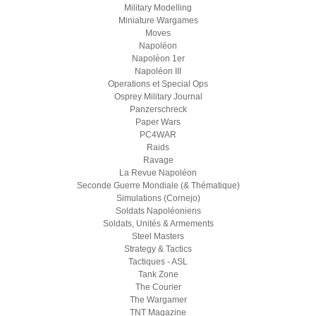
Military Modelling
Miniature Wargames
Moves
Napoléon
Napoléon 1er
Napoléon III
Operations et Special Ops
Osprey Military Journal
Panzerschreck
Paper Wars
PC4WAR
Raids
Ravage
La Revue Napoléon
Seconde Guerre Mondiale (& Thématique)
Simulations (Cornejo)
Soldats Napoléoniens
Soldats, Unités & Armements
Steel Masters
Strategy & Tactics
Tactiques - ASL
Tank Zone
The Courier
The Wargamer
TNT Magazine