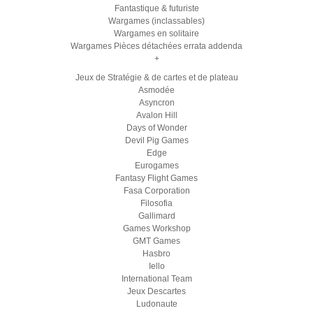
Fantastique & futuriste
Wargames (inclassables)
Wargames en solitaire
Wargames Pièces détachées errata addenda
+
Jeux de Stratégie & de cartes et de plateau
Asmodée
Asyncron
Avalon Hill
Days of Wonder
Devil Pig Games
Edge
Eurogames
Fantasy Flight Games
Fasa Corporation
Filosofia
Gallimard
Games Workshop
GMT Games
Hasbro
Iello
International Team
Jeux Descartes
Ludonaute