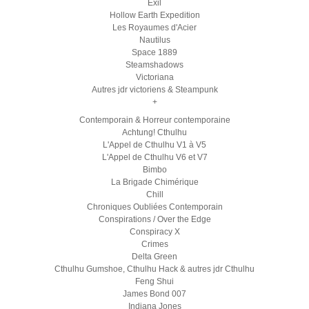
Exil
Hollow Earth Expedition
Les Royaumes d'Acier
Nautilus
Space 1889
Steamshadows
Victoriana
Autres jdr victoriens & Steampunk
+
Contemporain & Horreur contemporaine
Achtung! Cthulhu
L'Appel de Cthulhu V1 à V5
L'Appel de Cthulhu V6 et V7
Bimbo
La Brigade Chimérique
Chill
Chroniques Oubliées Contemporain
Conspirations / Over the Edge
Conspiracy X
Crimes
Delta Green
Cthulhu Gumshoe, Cthulhu Hack & autres jdr Cthulhu
Feng Shui
James Bond 007
Indiana Jones