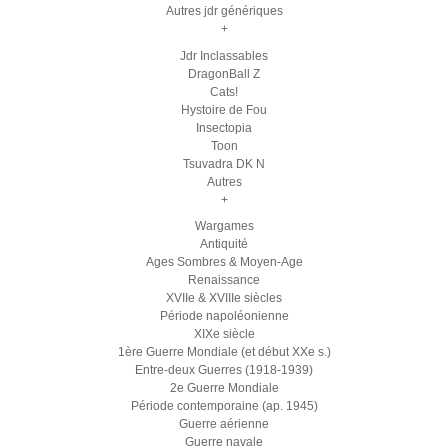
Autres jdr génériques
+
Jdr Inclassables
DragonBall Z
Cats!
Hystoire de Fou
Insectopia
Toon
Tsuvadra DK N
Autres
+
Wargames
Antiquité
Ages Sombres & Moyen-Age
Renaissance
XVIIe & XVIIIe siècles
Période napoléonienne
XIXe siècle
1ère Guerre Mondiale (et début XXe s.)
Entre-deux Guerres (1918-1939)
2e Guerre Mondiale
Période contemporaine (ap. 1945)
Guerre aérienne
Guerre navale