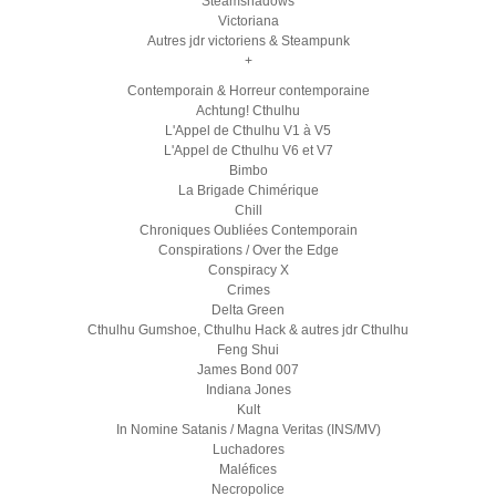
Steamshadows
Victoriana
Autres jdr victoriens & Steampunk
+
Contemporain & Horreur contemporaine
Achtung! Cthulhu
L'Appel de Cthulhu V1 à V5
L'Appel de Cthulhu V6 et V7
Bimbo
La Brigade Chimérique
Chill
Chroniques Oubliées Contemporain
Conspirations / Over the Edge
Conspiracy X
Crimes
Delta Green
Cthulhu Gumshoe, Cthulhu Hack & autres jdr Cthulhu
Feng Shui
James Bond 007
Indiana Jones
Kult
In Nomine Satanis / Magna Veritas (INS/MV)
Luchadores
Maléfices
Necropolice