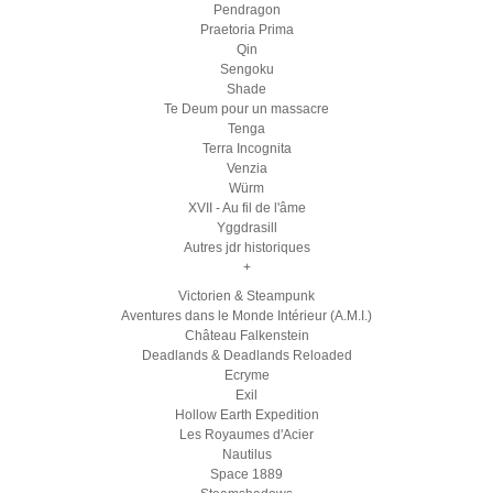
Pendragon
Praetoria Prima
Qin
Sengoku
Shade
Te Deum pour un massacre
Tenga
Terra Incognita
Venzia
Würm
XVII - Au fil de l'âme
Yggdrasill
Autres jdr historiques
+
Victorien & Steampunk
Aventures dans le Monde Intérieur (A.M.I.)
Château Falkenstein
Deadlands & Deadlands Reloaded
Ecryme
Exil
Hollow Earth Expedition
Les Royaumes d'Acier
Nautilus
Space 1889