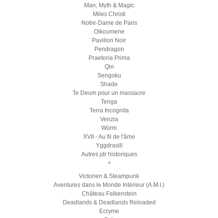
Man, Myth & Magic
Miles Christi
Notre-Dame de Paris
Oikoumene
Pavillon Noir
Pendragon
Praetoria Prima
Qin
Sengoku
Shade
Te Deum pour un massacre
Tenga
Terra Incognita
Venzia
Würm
XVII - Au fil de l'âme
Yggdrasill
Autres jdr historiques
+
Victorien & Steampunk
Aventures dans le Monde Intérieur (A.M.I.)
Château Falkenstein
Deadlands & Deadlands Reloaded
Ecryme