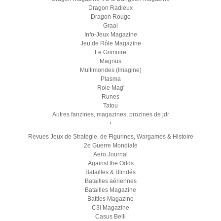
Dragon Radieux
Dragon Rouge
Graal
Info-Jeux Magazine
Jeu de Rôle Magazine
Le Grimoire
Magnus
Multimondes (Imagine)
Plasma
Role Mag'
Runes
Tatou
Autres fanzines, magazines, prozines de jdr
+
Revues Jeux de Stratégie, de Figurines, Wargames & Histoire
2e Guerre Mondiale
Aero Journal
Against the Odds
Batailles & Blindés
Batailles aériennes
Batailles Magazine
Battles Magazine
C3i Magazine
Casus Belli