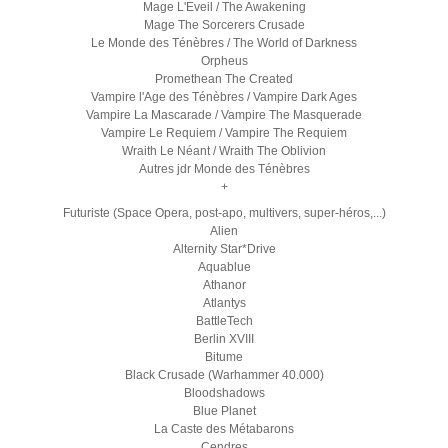
Mage L'Eveil / The Awakening
Mage The Sorcerers Crusade
Le Monde des Ténèbres / The World of Darkness
Orpheus
Promethean The Created
Vampire l'Age des Ténèbres / Vampire Dark Ages
Vampire La Mascarade / Vampire The Masquerade
Vampire Le Requiem / Vampire The Requiem
Wraith Le Néant / Wraith The Oblivion
Autres jdr Monde des Ténèbres
+
Futuriste (Space Opera, post-apo, multivers, super-héros,...)
Alien
Alternity Star*Drive
Aquablue
Athanor
Atlantys
BattleTech
Berlin XVIII
Bitume
Black Crusade (Warhammer 40.000)
Bloodshadows
Blue Planet
La Caste des Métabarons
Cendres