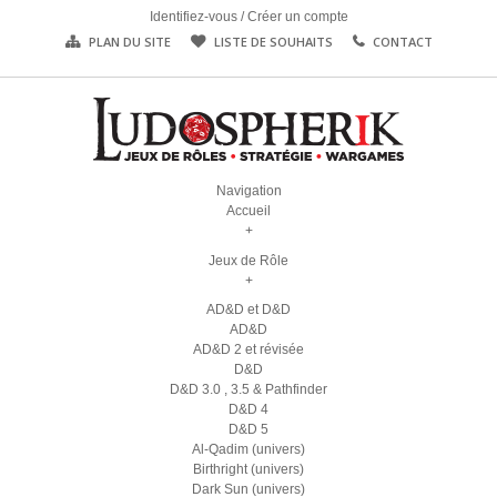
Identifiez-vous
/
Créer un compte
PLAN DU SITE
LISTE DE SOUHAITS
CONTACT
Navigation
Accueil
+
Jeux de Rôle
+
AD&D et D&D
AD&D
AD&D 2 et révisée
D&D
D&D 3.0 , 3.5 & Pathfinder
D&D 4
D&D 5
Al-Qadim (univers)
Birthright (univers)
Dark Sun (univers)