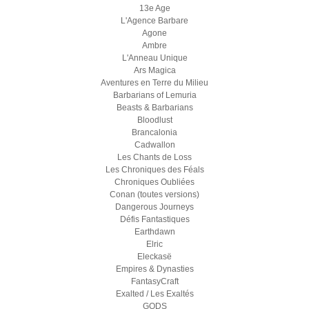
13e Age
L'Agence Barbare
Agone
Ambre
L'Anneau Unique
Ars Magica
Aventures en Terre du Milieu
Barbarians of Lemuria
Beasts & Barbarians
Bloodlust
Brancalonia
Cadwallon
Les Chants de Loss
Les Chroniques des Féals
Chroniques Oubliées
Conan (toutes versions)
Dangerous Journeys
Défis Fantastiques
Earthdawn
Elric
Eleckasë
Empires & Dynasties
FantasyCraft
Exalted / Les Exaltés
GODS