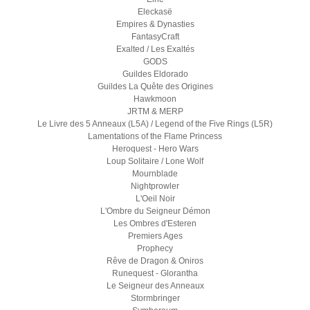
Eleckasë
Empires & Dynasties
FantasyCraft
Exalted / Les Exaltés
GODS
Guildes Eldorado
Guildes La Quête des Origines
Hawkmoon
JRTM & MERP
Le Livre des 5 Anneaux (L5A) / Legend of the Five Rings (L5R)
Lamentations of the Flame Princess
Heroquest - Hero Wars
Loup Solitaire / Lone Wolf
Mournblade
Nightprowler
L'Oeil Noir
L'Ombre du Seigneur Démon
Les Ombres d'Esteren
Premiers Ages
Prophecy
Rêve de Dragon & Oniros
Runequest - Glorantha
Le Seigneur des Anneaux
Stormbringer