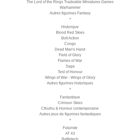
The Lord of the Rings Tradeable Miniatures Games
Warhammer
Autres figurines Fantasy
+
Historique
Blood Red Skies
Bolt Action
Congo
Dead Man's Hand
Field of Glory
Flames of War
Saga
Test of Honour
Wings of War - Wings of Glory
Autres figurines historiques
+
Fantastique
Crimson Skies
Cthulhu & Horreur contemporaine
Autres jeux de figurines fantastiques
+
Futuriste
AT 43
Battletech