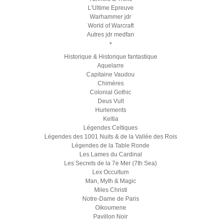
L'Ultime Epreuve
Warhammer jdr
World of Warcraft
Autres jdr medfan
+
Historique & Historique fantastique
Aquelarre
Capitaine Vaudou
Chimères
Colonial Gothic
Deus Vult
Hurlements
Keltia
Légendes Celtiques
Légendes des 1001 Nuits & de la Vallée des Rois
Légendes de la Table Ronde
Les Lames du Cardinal
Les Secrets de la 7e Mer (7th Sea)
Lex Occultum
Man, Myth & Magic
Miles Christi
Notre-Dame de Paris
Oikoumene
Pavillon Noir