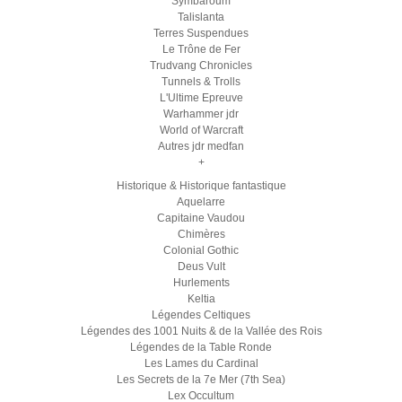
Symbaroum
Talislanta
Terres Suspendues
Le Trône de Fer
Trudvang Chronicles
Tunnels & Trolls
L'Ultime Epreuve
Warhammer jdr
World of Warcraft
Autres jdr medfan
+
Historique & Historique fantastique
Aquelarre
Capitaine Vaudou
Chimères
Colonial Gothic
Deus Vult
Hurlements
Keltia
Légendes Celtiques
Légendes des 1001 Nuits & de la Vallée des Rois
Légendes de la Table Ronde
Les Lames du Cardinal
Les Secrets de la 7e Mer (7th Sea)
Lex Occultum