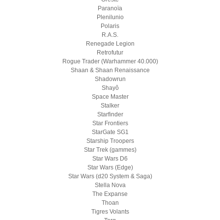
Paranoïa
Plenilunio
Polaris
R.A.S.
Renegade Legion
Retrofutur
Rogue Trader (Warhammer 40.000)
Shaan & Shaan Renaissance
Shadowrun
Shayô
Space Master
Stalker
Starfinder
Star Frontiers
StarGate SG1
Starship Troopers
Star Trek (gammes)
Star Wars D6
Star Wars (Edge)
Star Wars (d20 System & Saga)
Stella Nova
The Expanse
Thoan
Tigres Volants