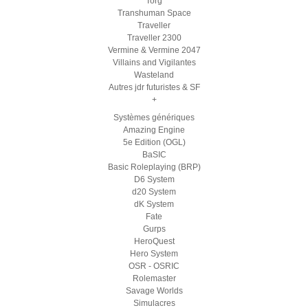
Torg
Transhuman Space
Traveller
Traveller 2300
Vermine & Vermine 2047
Villains and Vigilantes
Wasteland
Autres jdr futuristes & SF
+
Systèmes génériques
Amazing Engine
5e Edition (OGL)
BaSIC
Basic Roleplaying (BRP)
D6 System
d20 System
dK System
Fate
Gurps
HeroQuest
Hero System
OSR - OSRIC
Rolemaster
Savage Worlds
Simulacres