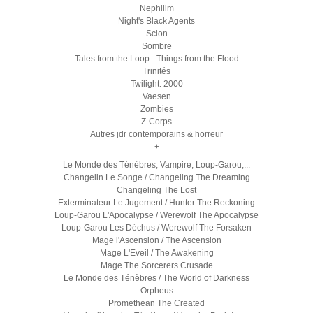
Nephilim
Night's Black Agents
Scion
Sombre
Tales from the Loop - Things from the Flood
Trinités
Twilight: 2000
Vaesen
Zombies
Z-Corps
Autres jdr contemporains & horreur
+
Le Monde des Ténèbres, Vampire, Loup-Garou,...
Changelin Le Songe / Changeling The Dreaming
Changeling The Lost
Exterminateur Le Jugement / Hunter The Reckoning
Loup-Garou L'Apocalypse / Werewolf The Apocalypse
Loup-Garou Les Déchus / Werewolf The Forsaken
Mage l'Ascension / The Ascension
Mage L'Eveil / The Awakening
Mage The Sorcerers Crusade
Le Monde des Ténèbres / The World of Darkness
Orpheus
Promethean The Created