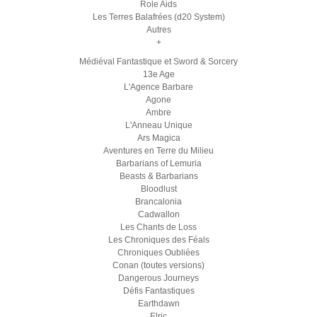
Role Aids
Les Terres Balafrées (d20 System)
Autres
+
Médiéval Fantastique et Sword & Sorcery
13e Age
L'Agence Barbare
Agone
Ambre
L'Anneau Unique
Ars Magica
Aventures en Terre du Milieu
Barbarians of Lemuria
Beasts & Barbarians
Bloodlust
Brancalonia
Cadwallon
Les Chants de Loss
Les Chroniques des Féals
Chroniques Oubliées
Conan (toutes versions)
Dangerous Journeys
Défis Fantastiques
Earthdawn
Elric