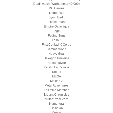
Deathwatch (Warhammer 40.000)
DC Heroes
Degenesis
Dying Earth
Eclipse Phase
Empire Galactique
Engel
Fading Suns
Fallout
First Contact X-Corps
Gamma World
Heavy Gear
Hexagon Universe
Humanydyne
Kaïsho La Révolte
Knight
MEGA
Mekton Z
Metal Adventures
Les Mille-Marches
Mutant Chronicles
Mutant Year Zero
Numenéra
Obsidian
Oreste