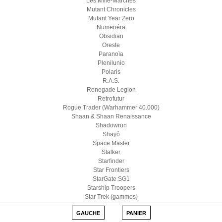
Les Mille-Marches
Mutant Chronicles
Mutant Year Zero
Numenéra
Obsidian
Oreste
Paranoïa
Plenilunio
Polaris
R.A.S.
Renegade Legion
Retrofutur
Rogue Trader (Warhammer 40.000)
Shaan & Shaan Renaissance
Shadowrun
Shayô
Space Master
Stalker
Starfinder
Star Frontiers
StarGate SG1
Starship Troopers
Star Trek (gammes)
Star Wars D6
GAUCHE
PANIER
Star Wars (Edge)