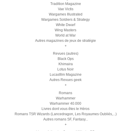
Tradition Magazine
Vae Victis
Wargames Illustrated
Wargames Soldiers & Strategy
White Dwarf
Wing Masters
World at War
Autres magazines de jeux de stratégie
+
Revues (autres)
Black Ops
Khimaira
Lotus Noir
Lucasfilm Magazine
Autres Revues geek
+
Romans
Warhammer
Warhammer 40.000
Livres dont vous êtes le Héros
Romans TSR Wizards (Lancedragon, Les Royaumes Oubliés,...)
Autres romans SF, Fantasy...
+