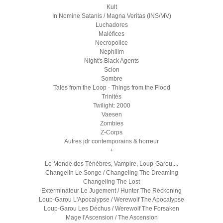
Kult
In Nomine Satanis / Magna Veritas (INS/MV)
Luchadores
Maléfices
Necropolice
Nephilim
Night's Black Agents
Scion
Sombre
Tales from the Loop - Things from the Flood
Trinités
Twilight: 2000
Vaesen
Zombies
Z-Corps
Autres jdr contemporains & horreur
+
Le Monde des Ténèbres, Vampire, Loup-Garou,...
Changelin Le Songe / Changeling The Dreaming
Changeling The Lost
Exterminateur Le Jugement / Hunter The Reckoning
Loup-Garou L'Apocalypse / Werewolf The Apocalypse
Loup-Garou Les Déchus / Werewolf The Forsaken
Mage l'Ascension / The Ascension