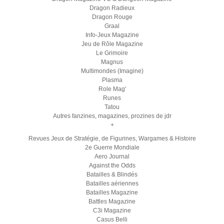
Dragon Radieux
Dragon Rouge
Graal
Info-Jeux Magazine
Jeu de Rôle Magazine
Le Grimoire
Magnus
Multimondes (Imagine)
Plasma
Role Mag'
Runes
Tatou
Autres fanzines, magazines, prozines de jdr
+
Revues Jeux de Stratégie, de Figurines, Wargames & Histoire
2e Guerre Mondiale
Aero Journal
Against the Odds
Batailles & Blindés
Batailles aériennes
Batailles Magazine
Battles Magazine
C3i Magazine
Casus Belli