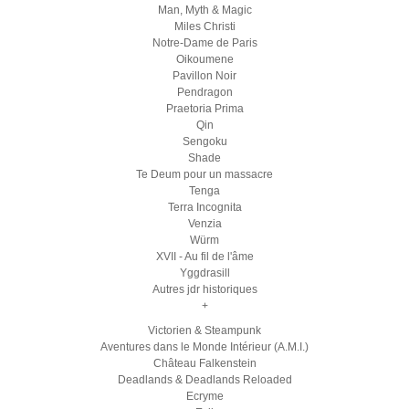
Man, Myth & Magic
Miles Christi
Notre-Dame de Paris
Oikoumene
Pavillon Noir
Pendragon
Praetoria Prima
Qin
Sengoku
Shade
Te Deum pour un massacre
Tenga
Terra Incognita
Venzia
Würm
XVII - Au fil de l'âme
Yggdrasill
Autres jdr historiques
+
Victorien & Steampunk
Aventures dans le Monde Intérieur (A.M.I.)
Château Falkenstein
Deadlands & Deadlands Reloaded
Ecryme