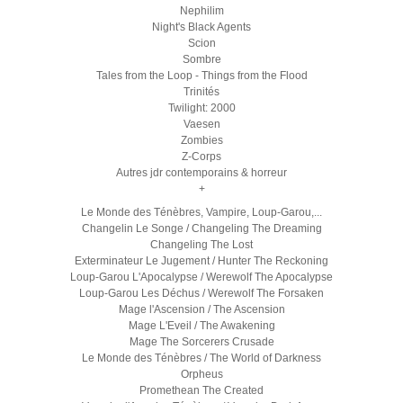
Nephilim
Night's Black Agents
Scion
Sombre
Tales from the Loop - Things from the Flood
Trinités
Twilight: 2000
Vaesen
Zombies
Z-Corps
Autres jdr contemporains & horreur
+
Le Monde des Ténèbres, Vampire, Loup-Garou,...
Changelin Le Songe / Changeling The Dreaming
Changeling The Lost
Exterminateur Le Jugement / Hunter The Reckoning
Loup-Garou L'Apocalypse / Werewolf The Apocalypse
Loup-Garou Les Déchus / Werewolf The Forsaken
Mage l'Ascension / The Ascension
Mage L'Eveil / The Awakening
Mage The Sorcerers Crusade
Le Monde des Ténèbres / The World of Darkness
Orpheus
Promethean The Created