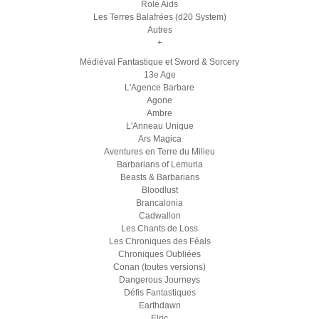
Role Aids
Les Terres Balafrées (d20 System)
Autres
+
Médiéval Fantastique et Sword & Sorcery
13e Age
L'Agence Barbare
Agone
Ambre
L'Anneau Unique
Ars Magica
Aventures en Terre du Milieu
Barbarians of Lemuria
Beasts & Barbarians
Bloodlust
Brancalonia
Cadwallon
Les Chants de Loss
Les Chroniques des Féals
Chroniques Oubliées
Conan (toutes versions)
Dangerous Journeys
Défis Fantastiques
Earthdawn
Elric