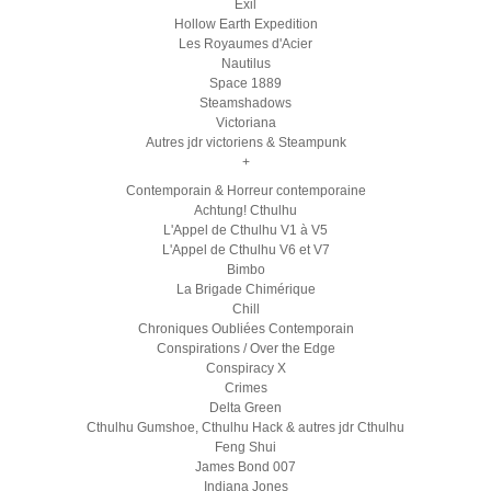
Exil
Hollow Earth Expedition
Les Royaumes d'Acier
Nautilus
Space 1889
Steamshadows
Victoriana
Autres jdr victoriens & Steampunk
+
Contemporain & Horreur contemporaine
Achtung! Cthulhu
L'Appel de Cthulhu V1 à V5
L'Appel de Cthulhu V6 et V7
Bimbo
La Brigade Chimérique
Chill
Chroniques Oubliées Contemporain
Conspirations / Over the Edge
Conspiracy X
Crimes
Delta Green
Cthulhu Gumshoe, Cthulhu Hack & autres jdr Cthulhu
Feng Shui
James Bond 007
Indiana Jones