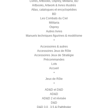
Livres, Artbooks, Osprey, Militaria, BD
Artbooks, Artwork & livres illustrés
Atlas, catalogues et encyclopédies
BD
Les Combats du Ciel
Militaria
Osprey
Autres livres
Manuels techniques figurines & modélisme
+
Accessoires & autres
Accessoires Jeux de Rôle
Accessoires Jeux de Stratégie
Précommandes
Lots
Accueil
+
Jeux de Rôle
+
AD&D et D&D
AD&D
AD&D 2 et révisée
D&D
D&D 3.0 , 3.5 & Pathfinder