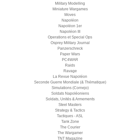
Military Modelling
Miniature Wargames
Moves
Napoléon
Napoléon 1er
Napoléon III
Operations et Special Ops
Osprey Military Journal
Panzerschreck
Paper Wars
PC4WAR
Raids
Ravage
La Revue Napoléon
Seconde Guerre Mondiale (& Thématique)
Simulations (Cornejo)
Soldats Napoléoniens
Soldats, Unités & Armements
Steel Masters
Strategy & Tactics
Tactiques - ASL
Tank Zone
The Courier
The Wargamer
TNT Magazine