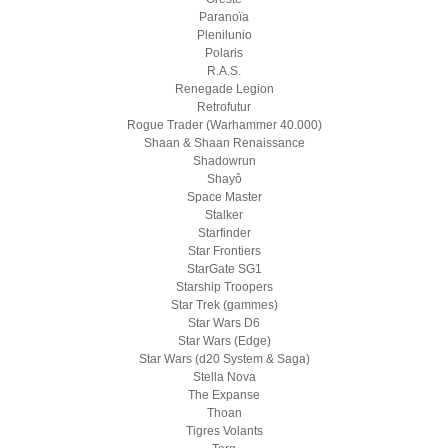
Paranoïa
Plenilunio
Polaris
R.A.S.
Renegade Legion
Retrofutur
Rogue Trader (Warhammer 40.000)
Shaan & Shaan Renaissance
Shadowrun
Shayô
Space Master
Stalker
Starfinder
Star Frontiers
StarGate SG1
Starship Troopers
Star Trek (gammes)
Star Wars D6
Star Wars (Edge)
Star Wars (d20 System & Saga)
Stella Nova
The Expanse
Thoan
Tigres Volants