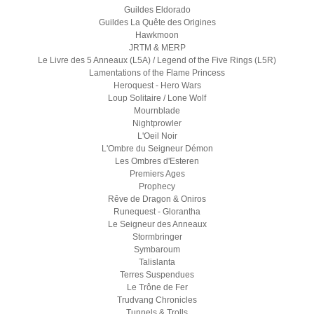
Guildes Eldorado
Guildes La Quête des Origines
Hawkmoon
JRTM & MERP
Le Livre des 5 Anneaux (L5A) / Legend of the Five Rings (L5R)
Lamentations of the Flame Princess
Heroquest - Hero Wars
Loup Solitaire / Lone Wolf
Mournblade
Nightprowler
L'Oeil Noir
L'Ombre du Seigneur Démon
Les Ombres d'Esteren
Premiers Ages
Prophecy
Rêve de Dragon & Oniros
Runequest - Glorantha
Le Seigneur des Anneaux
Stormbringer
Symbaroum
Talislanta
Terres Suspendues
Le Trône de Fer
Trudvang Chronicles
Tunnels & Trolls