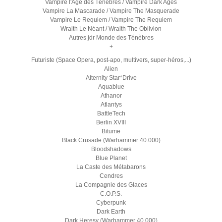
Vampire l'Age des Ténèbres / Vampire Dark Ages
Vampire La Mascarade / Vampire The Masquerade
Vampire Le Requiem / Vampire The Requiem
Wraith Le Néant / Wraith The Oblivion
Autres jdr Monde des Ténèbres
+
Futuriste (Space Opera, post-apo, multivers, super-héros,...)
Alien
Alternity Star*Drive
Aquablue
Athanor
Atlantys
BattleTech
Berlin XVIII
Bitume
Black Crusade (Warhammer 40.000)
Bloodshadows
Blue Planet
La Caste des Métabarons
Cendres
La Compagnie des Glaces
C.O.P.S.
Cyberpunk
Dark Earth
Dark Heresy (Warhammer 40.000)