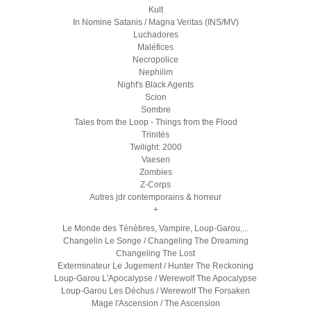
Kult
In Nomine Satanis / Magna Veritas (INS/MV)
Luchadores
Maléfices
Necropolice
Nephilim
Night's Black Agents
Scion
Sombre
Tales from the Loop - Things from the Flood
Trinités
Twilight: 2000
Vaesen
Zombies
Z-Corps
Autres jdr contemporains & horreur
+
Le Monde des Ténèbres, Vampire, Loup-Garou,...
Changelin Le Songe / Changeling The Dreaming
Changeling The Lost
Exterminateur Le Jugement / Hunter The Reckoning
Loup-Garou L'Apocalypse / Werewolf The Apocalypse
Loup-Garou Les Déchus / Werewolf The Forsaken
Mage l'Ascension / The Ascension