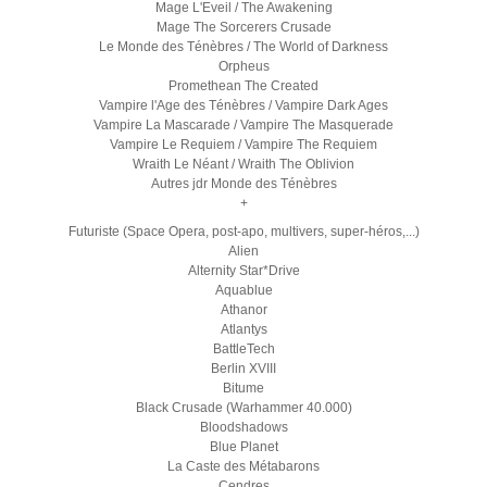
Mage L'Eveil / The Awakening
Mage The Sorcerers Crusade
Le Monde des Ténèbres / The World of Darkness
Orpheus
Promethean The Created
Vampire l'Age des Ténèbres / Vampire Dark Ages
Vampire La Mascarade / Vampire The Masquerade
Vampire Le Requiem / Vampire The Requiem
Wraith Le Néant / Wraith The Oblivion
Autres jdr Monde des Ténèbres
+
Futuriste (Space Opera, post-apo, multivers, super-héros,...)
Alien
Alternity Star*Drive
Aquablue
Athanor
Atlantys
BattleTech
Berlin XVIII
Bitume
Black Crusade (Warhammer 40.000)
Bloodshadows
Blue Planet
La Caste des Métabarons
Cendres