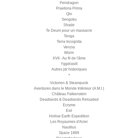
Pendragon
Praetoria Prima
Qin
Sengoku
Shade
Te Deum pour un massacre
Tenga
Terra Incognita
Venzia
Würm
XVII - Au fil de l'âme
Yggdrasill
Autres jdr historiques
+
Victorien & Steampunk
Aventures dans le Monde Intérieur (A.M.I.)
Château Falkenstein
Deadlands & Deadlands Reloaded
Ecryme
Exil
Hollow Earth Expedition
Les Royaumes d'Acier
Nautilus
Space 1889