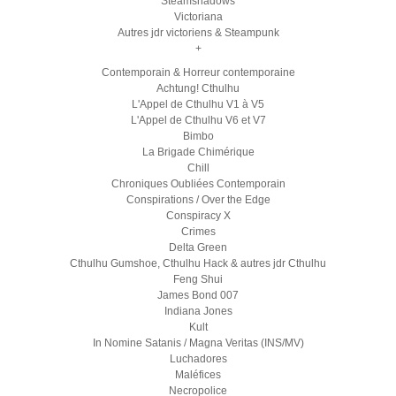
Steamshadows
Victoriana
Autres jdr victoriens & Steampunk
+
Contemporain & Horreur contemporaine
Achtung! Cthulhu
L'Appel de Cthulhu V1 à V5
L'Appel de Cthulhu V6 et V7
Bimbo
La Brigade Chimérique
Chill
Chroniques Oubliées Contemporain
Conspirations / Over the Edge
Conspiracy X
Crimes
Delta Green
Cthulhu Gumshoe, Cthulhu Hack & autres jdr Cthulhu
Feng Shui
James Bond 007
Indiana Jones
Kult
In Nomine Satanis / Magna Veritas (INS/MV)
Luchadores
Maléfices
Necropolice