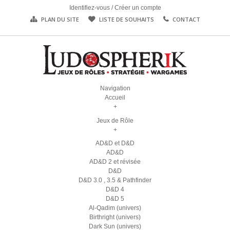
Identifiez-vous
/
Créer un compte
PLAN DU SITE
LISTE DE SOUHAITS
CONTACT
Navigation
Accueil
+
Jeux de Rôle
+
AD&D et D&D
AD&D
AD&D 2 et révisée
D&D
D&D 3.0 , 3.5 & Pathfinder
D&D 4
D&D 5
Al-Qadim (univers)
Birthright (univers)
Dark Sun (univers)