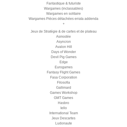
Fantastique & futuriste
Wargames (inclassables)
Wargames en solitaire
Wargames Pièces détachées errata addenda
+
Jeux de Stratégie & de cartes et de plateau
Asmodée
Asyncron
Avalon Hill
Days of Wonder
Devil Pig Games
Edge
Eurogames
Fantasy Flight Games
Fasa Corporation
Filosofia
Gallimard
Games Workshop
GMT Games
Hasbro
Iello
International Team
Jeux Descartes
Ludonaute