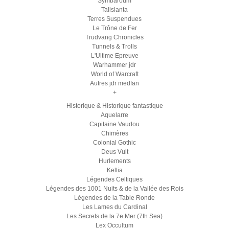
Symbaroum
Talislanta
Terres Suspendues
Le Trône de Fer
Trudvang Chronicles
Tunnels & Trolls
L'Ultime Epreuve
Warhammer jdr
World of Warcraft
Autres jdr medfan
+
Historique & Historique fantastique
Aquelarre
Capitaine Vaudou
Chimères
Colonial Gothic
Deus Vult
Hurlements
Keltia
Légendes Celtiques
Légendes des 1001 Nuits & de la Vallée des Rois
Légendes de la Table Ronde
Les Lames du Cardinal
Les Secrets de la 7e Mer (7th Sea)
Lex Occultum