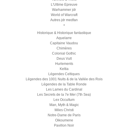
L'Ultime Epreuve
Warhammer jdr
World of Warcraft
Autres jdr medfan
+
Historique & Historique fantastique
Aquelarre
Capitaine Vaudou
Chimères
Colonial Gothic
Deus Vult
Hurlements
Keltia
Légendes Celtiques
Légendes des 1001 Nuits & de la Vallée des Rois
Légendes de la Table Ronde
Les Lames du Cardinal
Les Secrets de la 7e Mer (7th Sea)
Lex Occultum
Man, Myth & Magic
Miles Christi
Notre-Dame de Paris
Oikoumene
Pavillon Noir