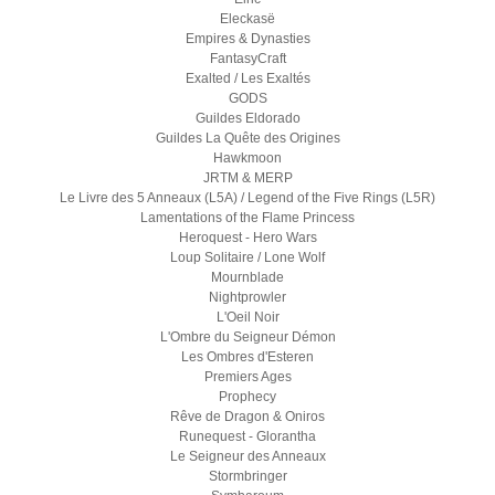
Eleckasë
Empires & Dynasties
FantasyCraft
Exalted / Les Exaltés
GODS
Guildes Eldorado
Guildes La Quête des Origines
Hawkmoon
JRTM & MERP
Le Livre des 5 Anneaux (L5A) / Legend of the Five Rings (L5R)
Lamentations of the Flame Princess
Heroquest - Hero Wars
Loup Solitaire / Lone Wolf
Mournblade
Nightprowler
L'Oeil Noir
L'Ombre du Seigneur Démon
Les Ombres d'Esteren
Premiers Ages
Prophecy
Rêve de Dragon & Oniros
Runequest - Glorantha
Le Seigneur des Anneaux
Stormbringer