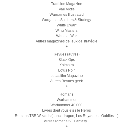
Tradition Magazine
Vae Victis
Wargames Illustrated
Wargames Soldiers & Strategy
White Dwarf
Wing Masters
World at War
Autres magazines de jeux de stratégie
+
Revues (autres)
Black Ops
Khimaira
Lotus Noir
Lucasfilm Magazine
Autres Revues geek
+
Romans
Warhammer
Warhammer 40.000
Livres dont vous êtes le Héros
Romans TSR Wizards (Lancedragon, Les Royaumes Oubliés,...)
Autres romans SF, Fantasy...
+