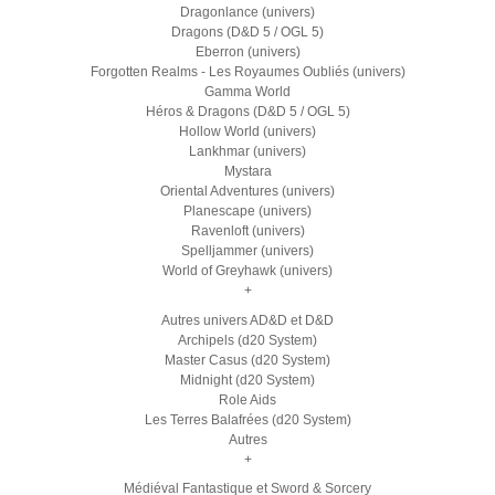
Dragonlance (univers)
Dragons (D&D 5 / OGL 5)
Eberron (univers)
Forgotten Realms - Les Royaumes Oubliés (univers)
Gamma World
Héros & Dragons (D&D 5 / OGL 5)
Hollow World (univers)
Lankhmar (univers)
Mystara
Oriental Adventures (univers)
Planescape (univers)
Ravenloft (univers)
Spelljammer (univers)
World of Greyhawk (univers)
+
Autres univers AD&D et D&D
Archipels (d20 System)
Master Casus (d20 System)
Midnight (d20 System)
Role Aids
Les Terres Balafrées (d20 System)
Autres
+
Médiéval Fantastique et Sword & Sorcery