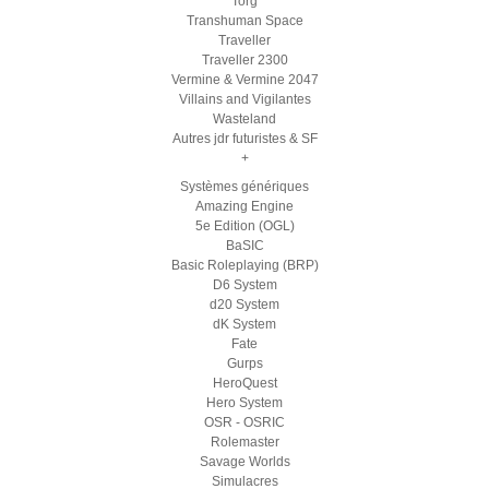
Torg
Transhuman Space
Traveller
Traveller 2300
Vermine & Vermine 2047
Villains and Vigilantes
Wasteland
Autres jdr futuristes & SF
+
Systèmes génériques
Amazing Engine
5e Edition (OGL)
BaSIC
Basic Roleplaying (BRP)
D6 System
d20 System
dK System
Fate
Gurps
HeroQuest
Hero System
OSR - OSRIC
Rolemaster
Savage Worlds
Simulacres