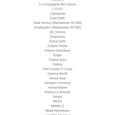
La Compagnie des Glaces
C.O.P.S.
Cyberpunk
Dark Earth
Dark Heresy (Warhammer 40.000)
Deathwatch (Warhammer 40.000)
DC Heroes
Degenesis
Dying Earth
Eclipse Phase
Empire Galactique
Engel
Fading Suns
Fallout
First Contact X-Corps
Gamma World
Heavy Gear
Hexagon Universe
Humanydyne
Kaïsho La Révolte
Knight
MEGA
Mekton Z
Metal Adventures