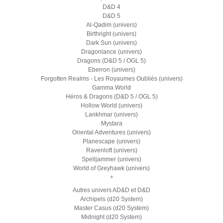
D&D 4
D&D 5
Al-Qadim (univers)
Birthright (univers)
Dark Sun (univers)
Dragonlance (univers)
Dragons (D&D 5 / OGL 5)
Eberron (univers)
Forgotten Realms - Les Royaumes Oubliés (univers)
Gamma World
Héros & Dragons (D&D 5 / OGL 5)
Hollow World (univers)
Lankhmar (univers)
Mystara
Oriental Adventures (univers)
Planescape (univers)
Ravenloft (univers)
Spelljammer (univers)
World of Greyhawk (univers)
+
Autres univers AD&D et D&D
Archipels (d20 System)
Master Casus (d20 System)
Midnight (d20 System)