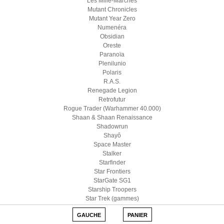
Les Mille-Marches
Mutant Chronicles
Mutant Year Zero
Numenéra
Obsidian
Oreste
Paranoïa
Plenilunio
Polaris
R.A.S.
Renegade Legion
Retrofutur
Rogue Trader (Warhammer 40.000)
Shaan & Shaan Renaissance
Shadowrun
Shayô
Space Master
Stalker
Starfinder
Star Frontiers
StarGate SG1
Starship Troopers
Star Trek (gammes)
Star Wars D6
GAUCHE
PANIER
Star Wars (Edge)