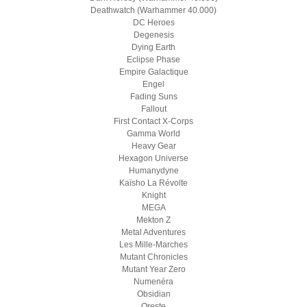
Deathwatch (Warhammer 40.000)
DC Heroes
Degenesis
Dying Earth
Eclipse Phase
Empire Galactique
Engel
Fading Suns
Fallout
First Contact X-Corps
Gamma World
Heavy Gear
Hexagon Universe
Humanydyne
Kaïsho La Révolte
Knight
MEGA
Mekton Z
Metal Adventures
Les Mille-Marches
Mutant Chronicles
Mutant Year Zero
Numenéra
Obsidian
Oreste