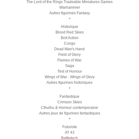
The Lord of the Rings Tradeable Miniatures Games
Warhammer
Autres figurines Fantasy
+
Historique
Blood Red Skies
Bolt Action
Congo
Dead Man's Hand
Field of Glory
Flames of War
Saga
Test of Honour
Wings of War - Wings of Glory
Autres figurines historiques
+
Fantastique
Crimson Skies
Cthulhu & Horreur contemporaine
Autres jeux de figurines fantastiques
+
Futuriste
AT 43
Battletech