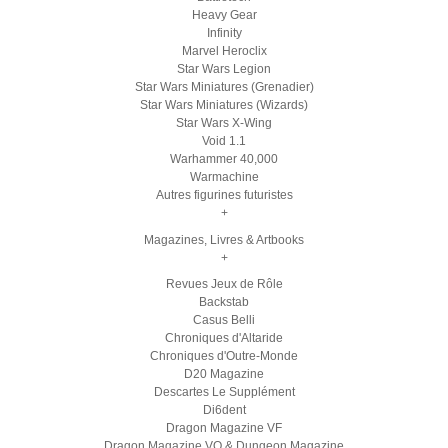
Heavy Gear
Infinity
Marvel Heroclix
Star Wars Legion
Star Wars Miniatures (Grenadier)
Star Wars Miniatures (Wizards)
Star Wars X-Wing
Void 1.1
Warhammer 40,000
Warmachine
Autres figurines futuristes
+
Magazines, Livres & Artbooks
+
Revues Jeux de Rôle
Backstab
Casus Belli
Chroniques d'Altaride
Chroniques d'Outre-Monde
D20 Magazine
Descartes Le Supplément
Di6dent
Dragon Magazine VF
Dragon Magazine VO & Dungeon Magazine