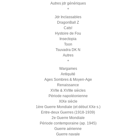
Autres jdr génériques
+
Jdr Inclassables
DragonBall Z
Cats!
Hystoire de Fou
Insectopia
Toon
Tsuvadra DK N
Autres
+
Wargames
Antiquité
Ages Sombres & Moyen-Age
Renaissance
XVIIe & XVIIIe siècles
Période napoléonienne
XIXe siècle
1ère Guerre Mondiale (et début XXe s.)
Entre-deux Guerres (1918-1939)
2e Guerre Mondiale
Période contemporaine (ap. 1945)
Guerre aérienne
Guerre navale