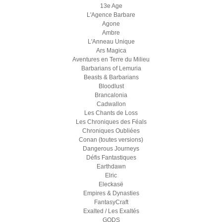
13e Age
L'Agence Barbare
Agone
Ambre
L'Anneau Unique
Ars Magica
Aventures en Terre du Milieu
Barbarians of Lemuria
Beasts & Barbarians
Bloodlust
Brancalonia
Cadwallon
Les Chants de Loss
Les Chroniques des Féals
Chroniques Oubliées
Conan (toutes versions)
Dangerous Journeys
Défis Fantastiques
Earthdawn
Elric
Eleckasë
Empires & Dynasties
FantasyCraft
Exalted / Les Exaltés
GODS