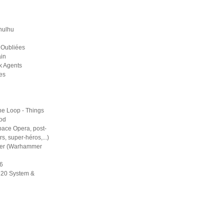
hulhu
 Oubliées
in
k Agents
es
he Loop - Things
ood
pace Opera, post-
rs, super-héros,...)
er (Warhammer
6
d20 System &