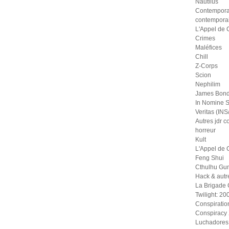
Nautilus
Contempora
contempora
L'Appel de 
Crimes
Maléfices
Chill
Z-Corps
Scion
Nephilim
James Bond
In Nomine S
Veritas (IN
Autres jdr 
horreur
Kult
L'Appel de 
Feng Shui
Cthulhu Gu
Hack & autr
La Brigade
Twilight: 20
Conspiratio
Conspiracy
Luchadores