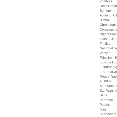
Zombies
Delta Green
Sombre
Achtung! Ct
Bimbo
Chroniques
Contempora
Night's Blac
Indiana Jon
Trinités
Necropolice
Vaesen
Tales from t
from the Fl
Futuriste (S
apo, multive
Rogue Trad
40.000)
Star Wars D
Star Wars (
Saga)
Paranoïa
Polaris
Torg
Shadowrun