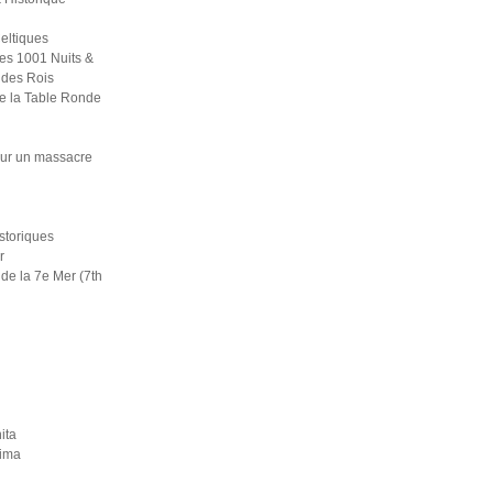
eltiques
es 1001 Nuits &
 des Rois
e la Table Ronde
ur un massacre
i
istoriques
r
de la 7e Mer (7th
ita
rima