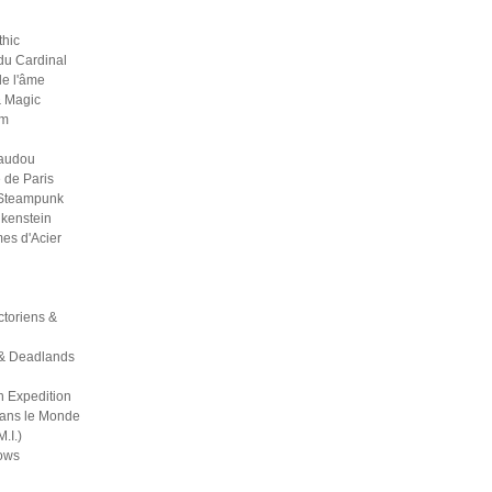
thic
du Cardinal
 de l'âme
& Magic
um
Vaudou
 de Paris
 Steampunk
kenstein
es d'Acier
ictoriens &
& Deadlands
h Expedition
dans le Monde
M.I.)
ows