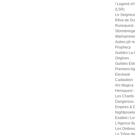
/ Legend of 
(L5R)
Le Seigneu
Rêve de Dr
Runequest -
Stormbringe
Warhammer 
Autres jdr 
Prophecy
Guildes La 
Origines
Guildes Eld
Premiers A
Eleckasë
Cadwallon
Ars Magica
Heroquest -
Les Chants 
Dangerous 
Empires & D
Nightprowle
Exalted / Le
L'Agence B
Les Ombres 
Le Trône de