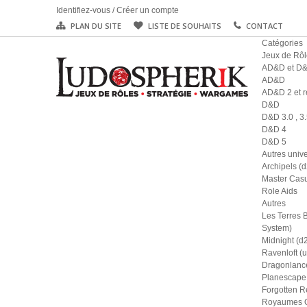
Identifiez-vous
/
Créer un compte
PLAN DU SITE
LISTE DE SOUHAITS
CONTACT
Catégories
Jeux de Rôl
AD&D et D
AD&D
AD&D 2 et r
D&D
D&D 3.0 , 3.
D&D 4
D&D 5
Autres univ
Archipels (
Master Casu
Role Aids
Autres
Les Terres 
System)
Midnight (d
Ravenloft (u
Dragonlance
Planescape 
Forgotten R
Royaumes Ou