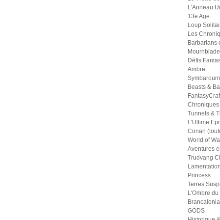
L'Anneau U
13e Age
Loup Solitai
Les Chroniq
Barbarians 
Mournblade
Défis Fanta
Ambre
Symbaroum
Beasts & Ba
FantasyCraf
Chroniques
Tunnels & Tr
L'Ultime Ep
Conan (tout
World of War
Aventures e
Trudvang Ch
Lamentation
Princess
Terres Sus
L'Ombre du
Brancalonia
GODS
Historique &