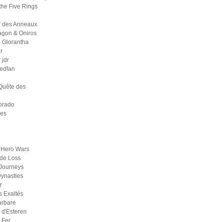
the Five Rings
r des Anneaux
agon & Oniros
 Glorantha
r
jdr
medfan
Quête des
orado
ges
 Hero Wars
de Loss
Journeys
ynasties
r
s Exaltés
arbare
d'Esteren
 Fer