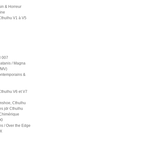
in & Horreur
ine
Cthulhu V1 à V5
 007
atanis / Magna
S/MV)
contemporains &
Cthulhu V6 et V7
mshoe, Cthulhu
es jdr Cthulhu
 Chimérique
00
ns / Over the Edge
 X