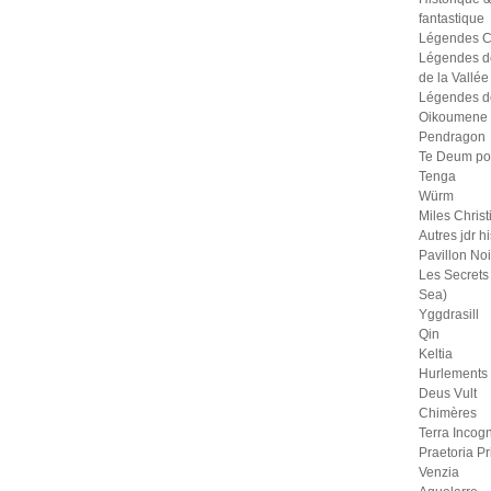
fantastique
Légendes C
Légendes d
de la Vallée
Légendes d
Oikoumene
Pendragon
Te Deum po
Tenga
Würm
Miles Christ
Autres jdr h
Pavillon Noi
Les Secrets 
Sea)
Yggdrasill
Qin
Keltia
Hurlements
Deus Vult
Chimères
Terra Incogn
Praetoria P
Venzia