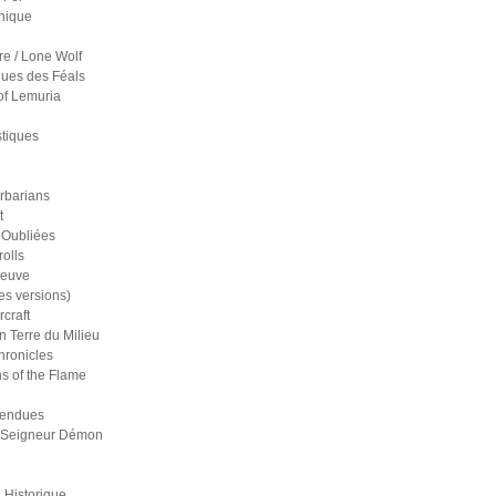
nique
re / Lone Wolf
ues des Féals
of Lemuria
stiques
rbarians
t
 Oubliées
olls
reuve
es versions)
craft
n Terre du Milieu
ronicles
s of the Flame
pendues
 Seigneur Démon
 Historique