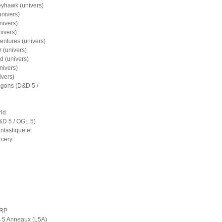
eyhawk (univers)
nivers)
nivers)
nivers)
entures (univers)
 (univers)
d (univers)
nivers)
ivers)
gons (D&D 5 /
ld
D 5 / OGL 5)
ntastique et
rcery
ERP
s 5 Anneaux (L5A)