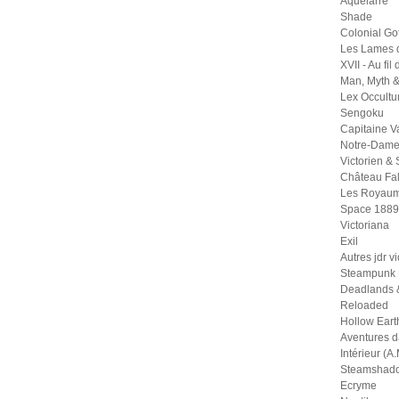
Aquelarre
Shade
Colonial Go
Les Lames 
XVII - Au fil
Man, Myth 
Lex Occult
Sengoku
Capitaine 
Notre-Dame
Victorien &
Château Fal
Les Royaum
Space 1889
Victoriana
Exil
Autres jdr v
Steampunk
Deadlands 
Reloaded
Hollow Eart
Aventures 
Intérieur (A.
Steamshad
Ecryme