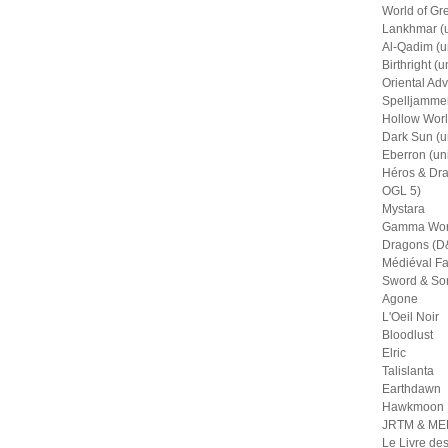
World of Gr
Lankhmar (u
Al-Qadim (u
Birthright (u
Oriental Adv
Spelljammer
Hollow Worl
Dark Sun (u
Eberron (un
Héros & Dra
OGL 5)
Mystara
Gamma Wor
Dragons (D&
Médiéval Fa
Sword & So
Agone
L'Oeil Noir
Bloodlust
Elric
Talislanta
Earthdawn
Hawkmoon
JRTM & M
Le Livre de