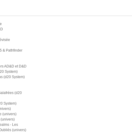
e
&D
évisée
5 & Pathfinder
ers AD&D et D&D
d20 System)
s (d20 System)
Balafrées (d20
20 System)
nivers)
 (univers)
(univers)
ealms - Les
bliés (univers)