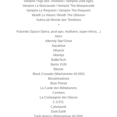
Vampire l'Age des Ténèbres / Vampire Dark Ages
Vampire La Mascarade / Vampire The Masquerade
Vampire Le Requiem / Vampire The Requiem
Wraith Le Néant / Wraith The Oblivion
Autres jdr Monde des Ténèbres
+
Futuriste (Space Opera, post-apo, multivers, super-héros,...)
Alien
Alternity Star*Drive
Aquablue
Athanor
Atlantys
BattleTech
Berlin XVIII
Bitume
Black Crusade (Warhammer 40.000)
Bloodshadows
Blue Planet
La Caste des Métabarons
Cendres
La Compagnie des Glaces
C.O.P.S.
Cyberpunk
Dark Earth
Dark Heresy (Warhammer 40.000)