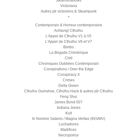
Steamshadows
Victoriana
Autres jdr victoriens & Steampunk
+
Contemporain & Horreur contemporaine
Achtung! Cthulhu
L'Appel de Cthulhu V1 à V5
L'Appel de Cthulhu V6 et V7
Bimbo
La Brigade Chimérique
Chill
Chroniques Oubliées Contemporain
Conspirations / Over the Edge
Conspiracy X
Crimes
Delta Green
Cthulhu Gumshoe, Cthulhu Hack & autres jdr Cthulhu
Feng Shui
James Bond 007
Indiana Jones
Kult
In Nomine Satanis / Magna Veritas (INS/MV)
Luchadores
Maléfices
Necropolice