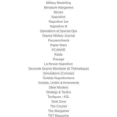
Military Modelling
Miniature Wargames
Moves
Napoléon
Napoléon 1er
Napoléon III
Operations et Special Ops
Osprey Military Journal
Panzerschreck
Paper Wars
PC4WAR
Raids
Ravage
La Revue Napoléon
Seconde Guerre Mondiale (& Thématique)
Simulations (Cornejo)
Soldats Napoléoniens
Soldats, Unités & Armements
Steel Masters
Strategy & Tactics
Tactiques - ASL
Tank Zone
The Courier
The Wargamer
TNT Magazine