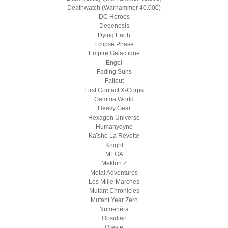
Deathwatch (Warhammer 40.000)
DC Heroes
Degenesis
Dying Earth
Eclipse Phase
Empire Galactique
Engel
Fading Suns
Fallout
First Contact X-Corps
Gamma World
Heavy Gear
Hexagon Universe
Humanydyne
Kaïsho La Révolte
Knight
MEGA
Mekton Z
Metal Adventures
Les Mille-Marches
Mutant Chronicles
Mutant Year Zero
Numenéra
Obsidian
Oreste