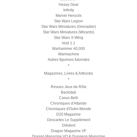
Heavy Gear
Infinity
Marvel Heroclix
Star Wars Legion
Star Wars Miniatures (Grenadier)
Star Wars Miniatures (Wizards)
Star Wars X-Wing
Void 1.1
Warhammer 40,000
Warmachine
Autres figurines futuristes
+
Magazines, Livres & Artbooks
+
Revues Jeux de Rôle
Backstab
Casus Belli
Chroniques d'Altaride
Chroniques d'Outre-Monde
D20 Magazine
Descartes Le Supplément
Di6dent
Dragon Magazine VF
Dragon Magazine VO & Dungeon Magazine