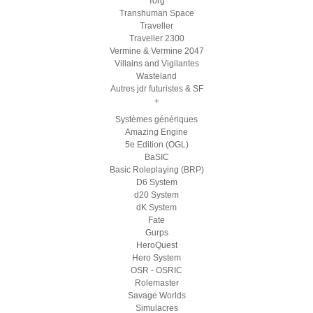
Torg
Transhuman Space
Traveller
Traveller 2300
Vermine & Vermine 2047
Villains and Vigilantes
Wasteland
Autres jdr futuristes & SF
+
Systèmes génériques
Amazing Engine
5e Edition (OGL)
BaSIC
Basic Roleplaying (BRP)
D6 System
d20 System
dK System
Fate
Gurps
HeroQuest
Hero System
OSR - OSRIC
Rolemaster
Savage Worlds
Simulacres