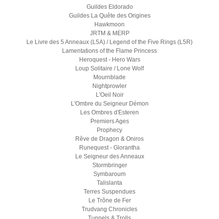
Guildes Eldorado
Guildes La Quête des Origines
Hawkmoon
JRTM & MERP
Le Livre des 5 Anneaux (L5A) / Legend of the Five Rings (L5R)
Lamentations of the Flame Princess
Heroquest - Hero Wars
Loup Solitaire / Lone Wolf
Mournblade
Nightprowler
L'Oeil Noir
L'Ombre du Seigneur Démon
Les Ombres d'Esteren
Premiers Ages
Prophecy
Rêve de Dragon & Oniros
Runequest - Glorantha
Le Seigneur des Anneaux
Stormbringer
Symbaroum
Talislanta
Terres Suspendues
Le Trône de Fer
Trudvang Chronicles
Tunnels & Trolls