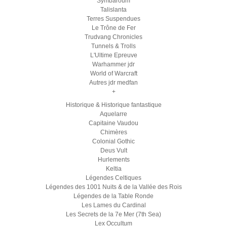
Symbaroum
Talislanta
Terres Suspendues
Le Trône de Fer
Trudvang Chronicles
Tunnels & Trolls
L'Ultime Epreuve
Warhammer jdr
World of Warcraft
Autres jdr medfan
+
Historique & Historique fantastique
Aquelarre
Capitaine Vaudou
Chimères
Colonial Gothic
Deus Vult
Hurlements
Keltia
Légendes Celtiques
Légendes des 1001 Nuits & de la Vallée des Rois
Légendes de la Table Ronde
Les Lames du Cardinal
Les Secrets de la 7e Mer (7th Sea)
Lex Occultum