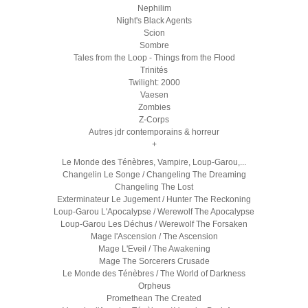
Nephilim
Night's Black Agents
Scion
Sombre
Tales from the Loop - Things from the Flood
Trinités
Twilight: 2000
Vaesen
Zombies
Z-Corps
Autres jdr contemporains & horreur
+
Le Monde des Ténèbres, Vampire, Loup-Garou,...
Changelin Le Songe / Changeling The Dreaming
Changeling The Lost
Exterminateur Le Jugement / Hunter The Reckoning
Loup-Garou L'Apocalypse / Werewolf The Apocalypse
Loup-Garou Les Déchus / Werewolf The Forsaken
Mage l'Ascension / The Ascension
Mage L'Eveil / The Awakening
Mage The Sorcerers Crusade
Le Monde des Ténèbres / The World of Darkness
Orpheus
Promethean The Created