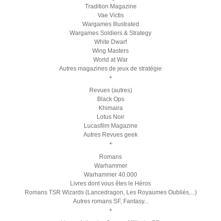
Tradition Magazine
Vae Victis
Wargames Illustrated
Wargames Soldiers & Strategy
White Dwarf
Wing Masters
World at War
Autres magazines de jeux de stratégie
+
Revues (autres)
Black Ops
Khimaira
Lotus Noir
Lucasfilm Magazine
Autres Revues geek
+
Romans
Warhammer
Warhammer 40.000
Livres dont vous êtes le Héros
Romans TSR Wizards (Lancedragon, Les Royaumes Oubliés,...)
Autres romans SF, Fantasy...
+