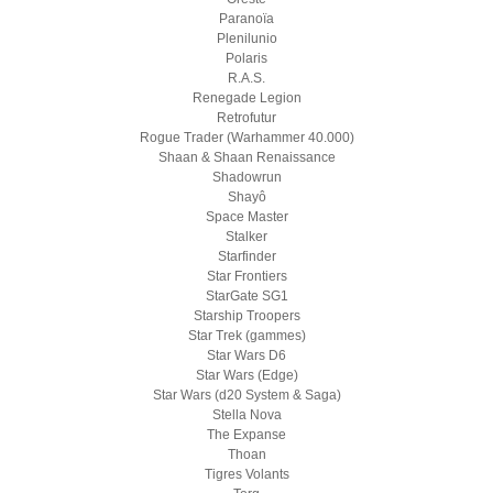
Paranoïa
Plenilunio
Polaris
R.A.S.
Renegade Legion
Retrofutur
Rogue Trader (Warhammer 40.000)
Shaan & Shaan Renaissance
Shadowrun
Shayô
Space Master
Stalker
Starfinder
Star Frontiers
StarGate SG1
Starship Troopers
Star Trek (gammes)
Star Wars D6
Star Wars (Edge)
Star Wars (d20 System & Saga)
Stella Nova
The Expanse
Thoan
Tigres Volants