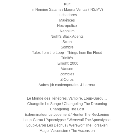
Kult
In Nomine Satanis / Magna Veritas (INS/MV)
Luchadores
Maléfices
Necropolice
Nephilim
Night's Black Agents
Scion
Sombre
Tales from the Loop - Things from the Flood
Trinités
Twilight: 2000
Vaesen
Zombies
Z-Corps
Autres jdr contemporains & horreur
+
Le Monde des Ténèbres, Vampire, Loup-Garou,...
Changelin Le Songe / Changeling The Dreaming
Changeling The Lost
Exterminateur Le Jugement / Hunter The Reckoning
Loup-Garou L'Apocalypse / Werewolf The Apocalypse
Loup-Garou Les Déchus / Werewolf The Forsaken
Mage l'Ascension / The Ascension