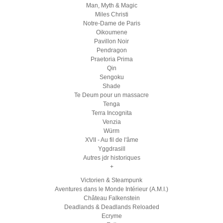
Man, Myth & Magic
Miles Christi
Notre-Dame de Paris
Oikoumene
Pavillon Noir
Pendragon
Praetoria Prima
Qin
Sengoku
Shade
Te Deum pour un massacre
Tenga
Terra Incognita
Venzia
Würm
XVII - Au fil de l'âme
Yggdrasill
Autres jdr historiques
+
Victorien & Steampunk
Aventures dans le Monde Intérieur (A.M.I.)
Château Falkenstein
Deadlands & Deadlands Reloaded
Ecryme