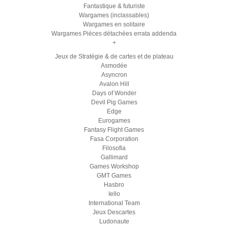
Fantastique & futuriste
Wargames (inclassables)
Wargames en solitaire
Wargames Pièces détachées errata addenda
+
Jeux de Stratégie & de cartes et de plateau
Asmodée
Asyncron
Avalon Hill
Days of Wonder
Devil Pig Games
Edge
Eurogames
Fantasy Flight Games
Fasa Corporation
Filosofia
Gallimard
Games Workshop
GMT Games
Hasbro
Iello
International Team
Jeux Descartes
Ludonaute