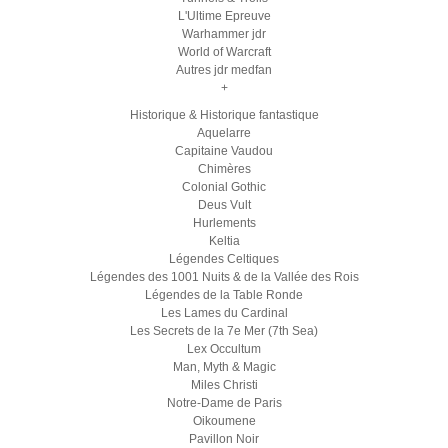
L'Ultime Epreuve
Warhammer jdr
World of Warcraft
Autres jdr medfan
+
Historique & Historique fantastique
Aquelarre
Capitaine Vaudou
Chimères
Colonial Gothic
Deus Vult
Hurlements
Keltia
Légendes Celtiques
Légendes des 1001 Nuits & de la Vallée des Rois
Légendes de la Table Ronde
Les Lames du Cardinal
Les Secrets de la 7e Mer (7th Sea)
Lex Occultum
Man, Myth & Magic
Miles Christi
Notre-Dame de Paris
Oikoumene
Pavillon Noir