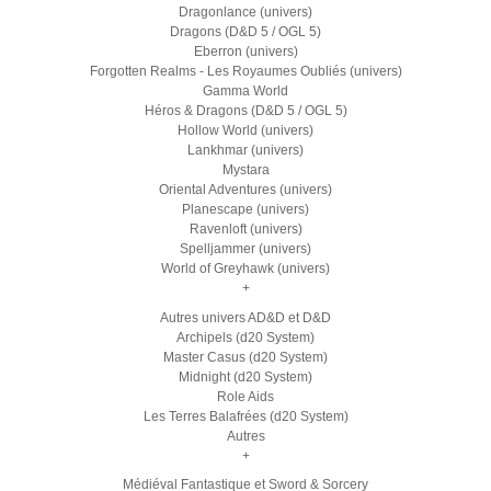
Dragonlance (univers)
Dragons (D&D 5 / OGL 5)
Eberron (univers)
Forgotten Realms - Les Royaumes Oubliés (univers)
Gamma World
Héros & Dragons (D&D 5 / OGL 5)
Hollow World (univers)
Lankhmar (univers)
Mystara
Oriental Adventures (univers)
Planescape (univers)
Ravenloft (univers)
Spelljammer (univers)
World of Greyhawk (univers)
+
Autres univers AD&D et D&D
Archipels (d20 System)
Master Casus (d20 System)
Midnight (d20 System)
Role Aids
Les Terres Balafrées (d20 System)
Autres
+
Médiéval Fantastique et Sword & Sorcery