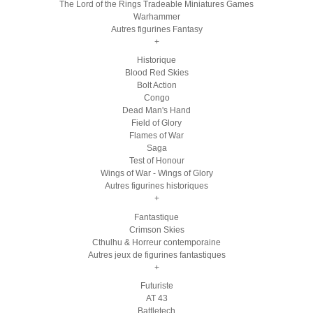
The Lord of the Rings Tradeable Miniatures Games
Warhammer
Autres figurines Fantasy
+
Historique
Blood Red Skies
Bolt Action
Congo
Dead Man's Hand
Field of Glory
Flames of War
Saga
Test of Honour
Wings of War - Wings of Glory
Autres figurines historiques
+
Fantastique
Crimson Skies
Cthulhu & Horreur contemporaine
Autres jeux de figurines fantastiques
+
Futuriste
AT 43
Battletech