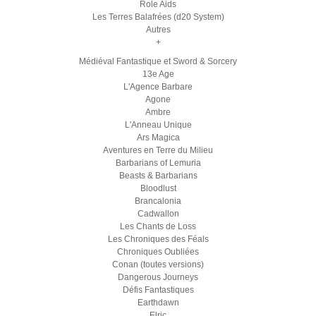
Role Aids
Les Terres Balafrées (d20 System)
Autres
+
Médiéval Fantastique et Sword & Sorcery
13e Age
L'Agence Barbare
Agone
Ambre
L'Anneau Unique
Ars Magica
Aventures en Terre du Milieu
Barbarians of Lemuria
Beasts & Barbarians
Bloodlust
Brancalonia
Cadwallon
Les Chants de Loss
Les Chroniques des Féals
Chroniques Oubliées
Conan (toutes versions)
Dangerous Journeys
Défis Fantastiques
Earthdawn
Elric