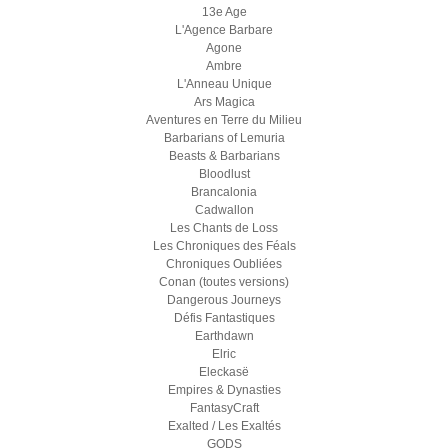
13e Age
L'Agence Barbare
Agone
Ambre
L'Anneau Unique
Ars Magica
Aventures en Terre du Milieu
Barbarians of Lemuria
Beasts & Barbarians
Bloodlust
Brancalonia
Cadwallon
Les Chants de Loss
Les Chroniques des Féals
Chroniques Oubliées
Conan (toutes versions)
Dangerous Journeys
Défis Fantastiques
Earthdawn
Elric
Eleckasë
Empires & Dynasties
FantasyCraft
Exalted / Les Exaltés
GODS