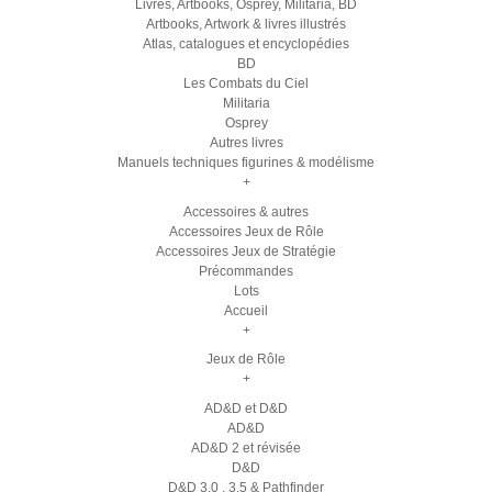
Livres, Artbooks, Osprey, Militaria, BD
Artbooks, Artwork & livres illustrés
Atlas, catalogues et encyclopédies
BD
Les Combats du Ciel
Militaria
Osprey
Autres livres
Manuels techniques figurines & modélisme
+
Accessoires & autres
Accessoires Jeux de Rôle
Accessoires Jeux de Stratégie
Précommandes
Lots
Accueil
+
Jeux de Rôle
+
AD&D et D&D
AD&D
AD&D 2 et révisée
D&D
D&D 3.0 , 3.5 & Pathfinder