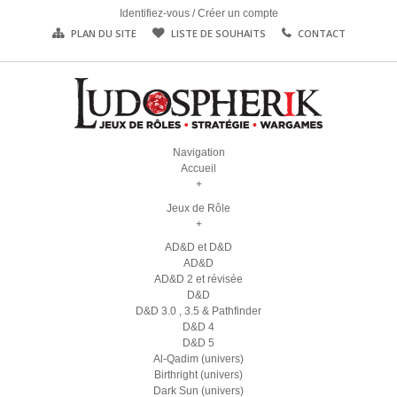
Identifiez-vous
/
Créer un compte
PLAN DU SITE
LISTE DE SOUHAITS
CONTACT
Navigation
Accueil
+
Jeux de Rôle
+
AD&D et D&D
AD&D
AD&D 2 et révisée
D&D
D&D 3.0 , 3.5 & Pathfinder
D&D 4
D&D 5
Al-Qadim (univers)
Birthright (univers)
Dark Sun (univers)