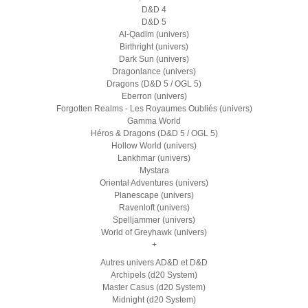
D&D 4
D&D 5
Al-Qadim (univers)
Birthright (univers)
Dark Sun (univers)
Dragonlance (univers)
Dragons (D&D 5 / OGL 5)
Eberron (univers)
Forgotten Realms - Les Royaumes Oubliés (univers)
Gamma World
Héros & Dragons (D&D 5 / OGL 5)
Hollow World (univers)
Lankhmar (univers)
Mystara
Oriental Adventures (univers)
Planescape (univers)
Ravenloft (univers)
Spelljammer (univers)
World of Greyhawk (univers)
+
Autres univers AD&D et D&D
Archipels (d20 System)
Master Casus (d20 System)
Midnight (d20 System)