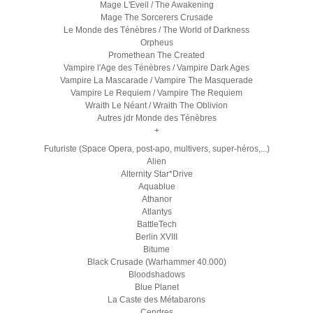
Mage L'Eveil / The Awakening
Mage The Sorcerers Crusade
Le Monde des Ténèbres / The World of Darkness
Orpheus
Promethean The Created
Vampire l'Age des Ténèbres / Vampire Dark Ages
Vampire La Mascarade / Vampire The Masquerade
Vampire Le Requiem / Vampire The Requiem
Wraith Le Néant / Wraith The Oblivion
Autres jdr Monde des Ténèbres
+
Futuriste (Space Opera, post-apo, multivers, super-héros,...)
Alien
Alternity Star*Drive
Aquablue
Athanor
Atlantys
BattleTech
Berlin XVIII
Bitume
Black Crusade (Warhammer 40.000)
Bloodshadows
Blue Planet
La Caste des Métabarons
Cendres