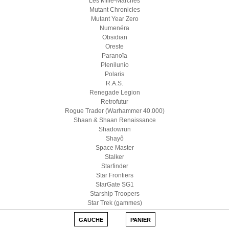
Les Mille-Marches
Mutant Chronicles
Mutant Year Zero
Numenéra
Obsidian
Oreste
Paranoïa
Plenilunio
Polaris
R.A.S.
Renegade Legion
Retrofutur
Rogue Trader (Warhammer 40.000)
Shaan & Shaan Renaissance
Shadowrun
Shayô
Space Master
Stalker
Starfinder
Star Frontiers
StarGate SG1
Starship Troopers
Star Trek (gammes)
Star Wars D6
GAUCHE
PANIER
Star Wars (Edge)