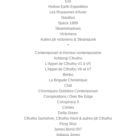
Exil
Hollow Earth Expedition
Les Royaumes d'Acier
Nautilus
Space 1889
Steamshadows
Victoriana
Autres jdr victoriens & Steampunk
+
Contemporain & Horreur contemporaine
Achtung! Cthulhu
L'Appel de Cthulhu V1 à V5
L'Appel de Cthulhu V6 et V7
Bimbo
La Brigade Chimérique
Chill
Chroniques Oubliées Contemporain
Conspirations / Over the Edge
Conspiracy X
Crimes
Delta Green
Cthulhu Gumshoe, Cthulhu Hack & autres jdr Cthulhu
Feng Shui
James Bond 007
Indiana Jones