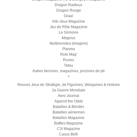
Dragon Radieux
Dragon Rouge
Graal
Info-Jeux Magazine
Jeu de Rôle Magazine
Le Grimoire
Magnus
Multimondes (Imagine)
Plasma
Role Mag'
Runes
Tatou
Autres fanzines, magazines, prozines de jdr
+
Revues Jeux de Stratégie, de Figurines, Wargames & Histoire
2e Guerre Mondiale
Aero Journal
Against the Odds
Batailles & Blindés
Batailles aériennes
Batailles Magazine
Battles Magazine
C3i Magazine
Casus Belli