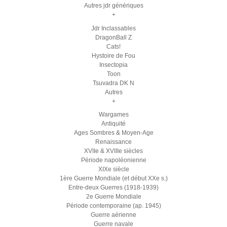
Autres jdr génériques
+
Jdr Inclassables
DragonBall Z
Cats!
Hystoire de Fou
Insectopia
Toon
Tsuvadra DK N
Autres
+
Wargames
Antiquité
Ages Sombres & Moyen-Age
Renaissance
XVIIe & XVIIIe siècles
Période napoléonienne
XIXe siècle
1ère Guerre Mondiale (et début XXe s.)
Entre-deux Guerres (1918-1939)
2e Guerre Mondiale
Période contemporaine (ap. 1945)
Guerre aérienne
Guerre navale