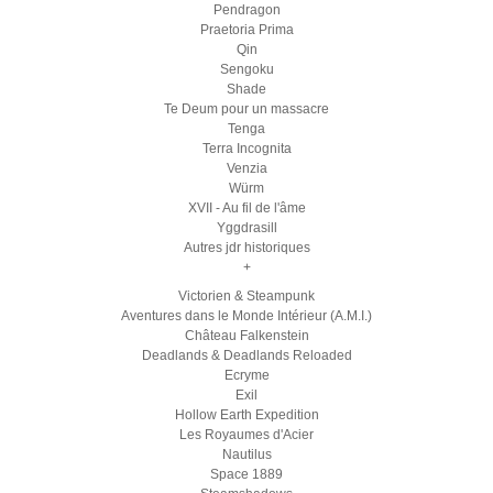
Pendragon
Praetoria Prima
Qin
Sengoku
Shade
Te Deum pour un massacre
Tenga
Terra Incognita
Venzia
Würm
XVII - Au fil de l'âme
Yggdrasill
Autres jdr historiques
+
Victorien & Steampunk
Aventures dans le Monde Intérieur (A.M.I.)
Château Falkenstein
Deadlands & Deadlands Reloaded
Ecryme
Exil
Hollow Earth Expedition
Les Royaumes d'Acier
Nautilus
Space 1889