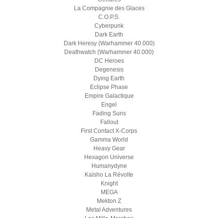
La Compagnie des Glaces
C.O.P.S.
Cyberpunk
Dark Earth
Dark Heresy (Warhammer 40.000)
Deathwatch (Warhammer 40.000)
DC Heroes
Degenesis
Dying Earth
Eclipse Phase
Empire Galactique
Engel
Fading Suns
Fallout
First Contact X-Corps
Gamma World
Heavy Gear
Hexagon Universe
Humanydyne
Kaïsho La Révolte
Knight
MEGA
Mekton Z
Metal Adventures