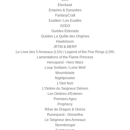
Eleckasë
Empires & Dynasties
FantasyCraft
Exalted / Les Exaltés
GODS
Guildes Eldorado
Guildes La Quête des Origines
Hawkmoon
JRTM & MERP
Le Livre des 5 Anneaux (L5A) / Legend of the Five Rings (L5R)
Lamentations of the Flame Princess
Heroquest - Hero Wars
Loup Solitaire / Lone Wolf
Mournblade
Nightprowler
L'Oeil Noir
L'Ombre du Seigneur Démon
Les Ombres d'Esteren
Premiers Ages
Prophecy
Rêve de Dragon & Oniros
Runequest - Glorantha
Le Seigneur des Anneaux
Stormbringer