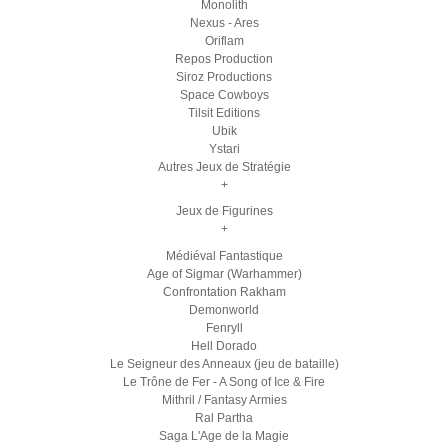
Monolith
Nexus - Ares
Oriflam
Repos Production
Siroz Productions
Space Cowboys
Tilsit Editions
Ubik
Ystari
Autres Jeux de Stratégie
+
Jeux de Figurines
+
Médiéval Fantastique
Age of Sigmar (Warhammer)
Confrontation Rakham
Demonworld
Fenryll
Hell Dorado
Le Seigneur des Anneaux (jeu de bataille)
Le Trône de Fer - A Song of Ice & Fire
Mithril / Fantasy Armies
Ral Partha
Saga L'Age de la Magie