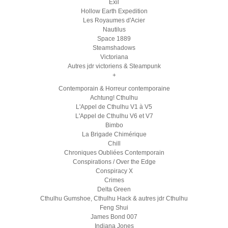
Exil
Hollow Earth Expedition
Les Royaumes d'Acier
Nautilus
Space 1889
Steamshadows
Victoriana
Autres jdr victoriens & Steampunk
+
Contemporain & Horreur contemporaine
Achtung! Cthulhu
L'Appel de Cthulhu V1 à V5
L'Appel de Cthulhu V6 et V7
Bimbo
La Brigade Chimérique
Chill
Chroniques Oubliées Contemporain
Conspirations / Over the Edge
Conspiracy X
Crimes
Delta Green
Cthulhu Gumshoe, Cthulhu Hack & autres jdr Cthulhu
Feng Shui
James Bond 007
Indiana Jones