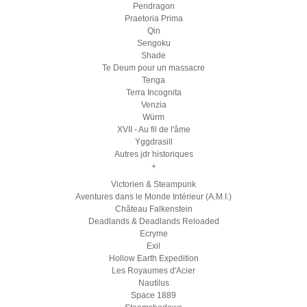
Pendragon
Praetoria Prima
Qin
Sengoku
Shade
Te Deum pour un massacre
Tenga
Terra Incognita
Venzia
Würm
XVII - Au fil de l'âme
Yggdrasill
Autres jdr historiques
+
Victorien & Steampunk
Aventures dans le Monde Intérieur (A.M.I.)
Château Falkenstein
Deadlands & Deadlands Reloaded
Ecryme
Exil
Hollow Earth Expedition
Les Royaumes d'Acier
Nautilus
Space 1889