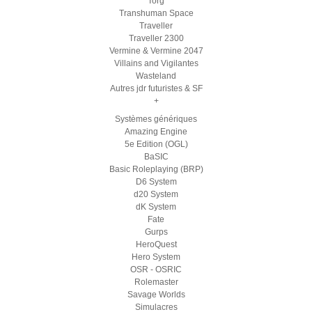
Torg
Transhuman Space
Traveller
Traveller 2300
Vermine & Vermine 2047
Villains and Vigilantes
Wasteland
Autres jdr futuristes & SF
+
Systèmes génériques
Amazing Engine
5e Edition (OGL)
BaSIC
Basic Roleplaying (BRP)
D6 System
d20 System
dK System
Fate
Gurps
HeroQuest
Hero System
OSR - OSRIC
Rolemaster
Savage Worlds
Simulacres