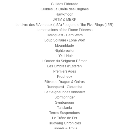
Guildes Eldorado
Guildes La Quête des Origines
Hawkmoon
JRTM & MERP
Le Livre des 5 Anneaux (L5A) / Legend of the Five Rings (L5R)
Lamentations of the Flame Princess
Heroquest - Hero Wars
Loup Solitaire / Lone Wolf
Mournblade
Nightprowler
L'Oeil Noir
L'Ombre du Seigneur Démon
Les Ombres d'Esteren
Premiers Ages
Prophecy
Rêve de Dragon & Oniros
Runequest - Glorantha
Le Seigneur des Anneaux
Stormbringer
Symbaroum
Talislanta
Terres Suspendues
Le Trône de Fer
Trudvang Chronicles
Tunnels & Trolls