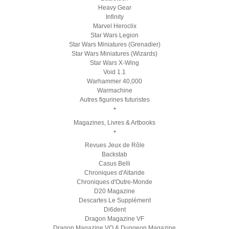
Heavy Gear
Infinity
Marvel Heroclix
Star Wars Legion
Star Wars Miniatures (Grenadier)
Star Wars Miniatures (Wizards)
Star Wars X-Wing
Void 1.1
Warhammer 40,000
Warmachine
Autres figurines futuristes
+
Magazines, Livres & Artbooks
+
Revues Jeux de Rôle
Backstab
Casus Belli
Chroniques d'Altaride
Chroniques d'Outre-Monde
D20 Magazine
Descartes Le Supplément
Di6dent
Dragon Magazine VF
Dragon Magazine VO & Dungeon Magazine