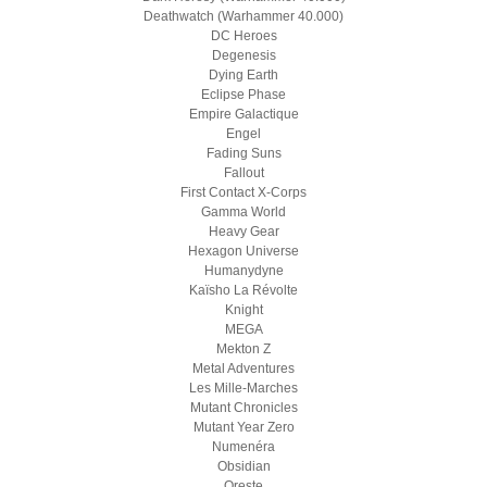
Deathwatch (Warhammer 40.000)
DC Heroes
Degenesis
Dying Earth
Eclipse Phase
Empire Galactique
Engel
Fading Suns
Fallout
First Contact X-Corps
Gamma World
Heavy Gear
Hexagon Universe
Humanydyne
Kaïsho La Révolte
Knight
MEGA
Mekton Z
Metal Adventures
Les Mille-Marches
Mutant Chronicles
Mutant Year Zero
Numenéra
Obsidian
Oreste