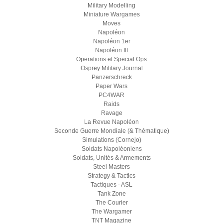
Military Modelling
Miniature Wargames
Moves
Napoléon
Napoléon 1er
Napoléon III
Operations et Special Ops
Osprey Military Journal
Panzerschreck
Paper Wars
PC4WAR
Raids
Ravage
La Revue Napoléon
Seconde Guerre Mondiale (& Thématique)
Simulations (Cornejo)
Soldats Napoléoniens
Soldats, Unités & Armements
Steel Masters
Strategy & Tactics
Tactiques - ASL
Tank Zone
The Courier
The Wargamer
TNT Magazine