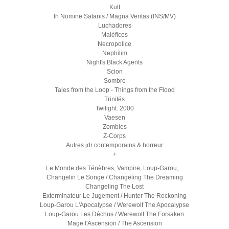
Kult
In Nomine Satanis / Magna Veritas (INS/MV)
Luchadores
Maléfices
Necropolice
Nephilim
Night's Black Agents
Scion
Sombre
Tales from the Loop - Things from the Flood
Trinités
Twilight: 2000
Vaesen
Zombies
Z-Corps
Autres jdr contemporains & horreur
+
Le Monde des Ténèbres, Vampire, Loup-Garou,...
Changelin Le Songe / Changeling The Dreaming
Changeling The Lost
Exterminateur Le Jugement / Hunter The Reckoning
Loup-Garou L'Apocalypse / Werewolf The Apocalypse
Loup-Garou Les Déchus / Werewolf The Forsaken
Mage l'Ascension / The Ascension