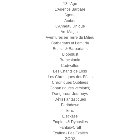
13e Age
L'Agence Barbare
Agone
Ambre
L'Anneau Unique
Ars Magica
Aventures en Terre du Milieu
Barbarians of Lemuria
Beasts & Barbarians
Bloodlust
Brancalonia
Cadwallon
Les Chants de Loss
Les Chroniques des Féals
Chroniques Oubliées
Conan (toutes versions)
Dangerous Journeys
Défis Fantastiques
Earthdawn
Elric
Eleckasë
Empires & Dynasties
FantasyCraft
Exalted / Les Exaltés
GODS