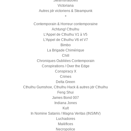
Steamshadows
Victoriana
Autres jdr victoriens & Steampunk
+
Contemporain & Horreur contemporaine
Achtung! Cthulhu
L'Appel de Cthulhu V1 à V5
L'Appel de Cthulhu V6 et V7
Bimbo
La Brigade Chimérique
Chill
Chroniques Oubliées Contemporain
Conspirations / Over the Edge
Conspiracy X
Crimes
Delta Green
Cthulhu Gumshoe, Cthulhu Hack & autres jdr Cthulhu
Feng Shui
James Bond 007
Indiana Jones
Kult
In Nomine Satanis / Magna Veritas (INS/MV)
Luchadores
Maléfices
Necropolice