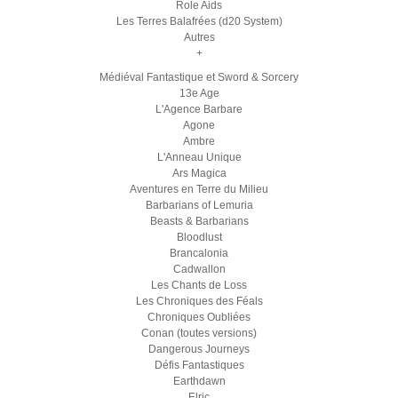
Role Aids
Les Terres Balafrées (d20 System)
Autres
+
Médiéval Fantastique et Sword & Sorcery
13e Age
L'Agence Barbare
Agone
Ambre
L'Anneau Unique
Ars Magica
Aventures en Terre du Milieu
Barbarians of Lemuria
Beasts & Barbarians
Bloodlust
Brancalonia
Cadwallon
Les Chants de Loss
Les Chroniques des Féals
Chroniques Oubliées
Conan (toutes versions)
Dangerous Journeys
Défis Fantastiques
Earthdawn
Elric