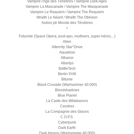
Vampire l'Age des Ténèbres / Vampire Dark Ages
Vampire La Mascarade / Vampire The Masquerade
Vampire Le Requiem / Vampire The Requiem
Wraith Le Néant / Wraith The Oblivion
Autres jdr Monde des Ténèbres
+
Futuriste (Space Opera, post-apo, multivers, super-héros,...)
Alien
Alternity Star*Drive
Aquablue
Athanor
Atlantys
BattleTech
Berlin XVIII
Bitume
Black Crusade (Warhammer 40.000)
Bloodshadows
Blue Planet
La Caste des Métabarons
Cendres
La Compagnie des Glaces
C.O.P.S.
Cyberpunk
Dark Earth
Dark Heresy (Warhammer 40.000)