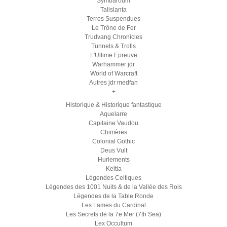
Symbaroum
Talislanta
Terres Suspendues
Le Trône de Fer
Trudvang Chronicles
Tunnels & Trolls
L'Ultime Epreuve
Warhammer jdr
World of Warcraft
Autres jdr medfan
+
Historique & Historique fantastique
Aquelarre
Capitaine Vaudou
Chimères
Colonial Gothic
Deus Vult
Hurlements
Keltia
Légendes Celtiques
Légendes des 1001 Nuits & de la Vallée des Rois
Légendes de la Table Ronde
Les Lames du Cardinal
Les Secrets de la 7e Mer (7th Sea)
Lex Occultum