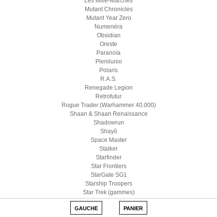
Les Mille-Marches
Mutant Chronicles
Mutant Year Zero
Numenéra
Obsidian
Oreste
Paranoïa
Plenilunio
Polaris
R.A.S.
Renegade Legion
Retrofutur
Rogue Trader (Warhammer 40.000)
Shaan & Shaan Renaissance
Shadowrun
Shayô
Space Master
Stalker
Starfinder
Star Frontiers
StarGate SG1
Starship Troopers
Star Trek (gammes)
Star Wars D6
GAUCHE
PANIER
Star Wars (Edge)