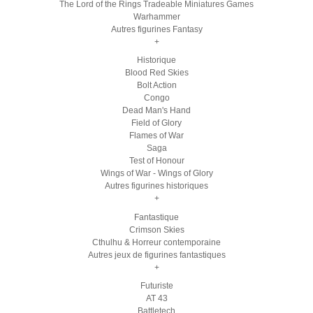
The Lord of the Rings Tradeable Miniatures Games
Warhammer
Autres figurines Fantasy
+
Historique
Blood Red Skies
Bolt Action
Congo
Dead Man's Hand
Field of Glory
Flames of War
Saga
Test of Honour
Wings of War - Wings of Glory
Autres figurines historiques
+
Fantastique
Crimson Skies
Cthulhu & Horreur contemporaine
Autres jeux de figurines fantastiques
+
Futuriste
AT 43
Battletech