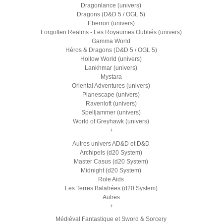
Dragonlance (univers)
Dragons (D&D 5 / OGL 5)
Eberron (univers)
Forgotten Realms - Les Royaumes Oubliés (univers)
Gamma World
Héros & Dragons (D&D 5 / OGL 5)
Hollow World (univers)
Lankhmar (univers)
Mystara
Oriental Adventures (univers)
Planescape (univers)
Ravenloft (univers)
Spelljammer (univers)
World of Greyhawk (univers)
+
Autres univers AD&D et D&D
Archipels (d20 System)
Master Casus (d20 System)
Midnight (d20 System)
Role Aids
Les Terres Balafrées (d20 System)
Autres
+
Médiéval Fantastique et Sword & Sorcery