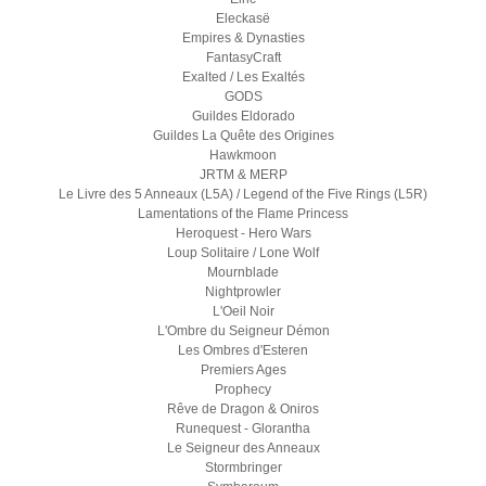
Eleckasë
Empires & Dynasties
FantasyCraft
Exalted / Les Exaltés
GODS
Guildes Eldorado
Guildes La Quête des Origines
Hawkmoon
JRTM & MERP
Le Livre des 5 Anneaux (L5A) / Legend of the Five Rings (L5R)
Lamentations of the Flame Princess
Heroquest - Hero Wars
Loup Solitaire / Lone Wolf
Mournblade
Nightprowler
L'Oeil Noir
L'Ombre du Seigneur Démon
Les Ombres d'Esteren
Premiers Ages
Prophecy
Rêve de Dragon & Oniros
Runequest - Glorantha
Le Seigneur des Anneaux
Stormbringer