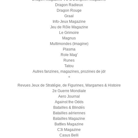
Dragon Radieux
Dragon Rouge
Graal
Info-Jeux Magazine
Jeu de Rôle Magazine
Le Grimoire
Magnus
Multimondes (Imagine)
Plasma
Role Mag'
Runes
Tatou
Autres fanzines, magazines, prozines de jdr
+
Revues Jeux de Stratégie, de Figurines, Wargames & Histoire
2e Guerre Mondiale
Aero Journal
Against the Odds
Batailles & Blindés
Batailles aériennes
Batailles Magazine
Battles Magazine
C3i Magazine
Casus Belli