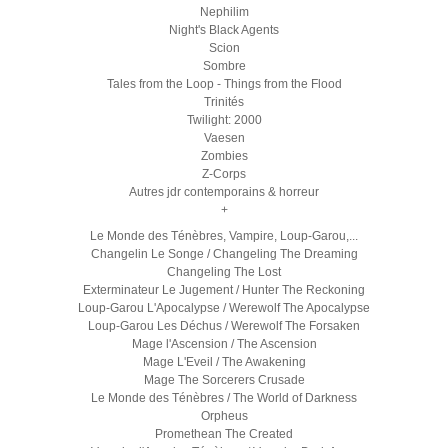
Nephilim
Night's Black Agents
Scion
Sombre
Tales from the Loop - Things from the Flood
Trinités
Twilight: 2000
Vaesen
Zombies
Z-Corps
Autres jdr contemporains & horreur
+
Le Monde des Ténèbres, Vampire, Loup-Garou,...
Changelin Le Songe / Changeling The Dreaming
Changeling The Lost
Exterminateur Le Jugement / Hunter The Reckoning
Loup-Garou L'Apocalypse / Werewolf The Apocalypse
Loup-Garou Les Déchus / Werewolf The Forsaken
Mage l'Ascension / The Ascension
Mage L'Eveil / The Awakening
Mage The Sorcerers Crusade
Le Monde des Ténèbres / The World of Darkness
Orpheus
Promethean The Created