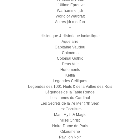
L'Ultime Epreuve
Warhammer jdr
World of Warcraft
Autres jdr medfan
+
Historique & Historique fantastique
Aquelarre
Capitaine Vaudou
Chimères
Colonial Gothic
Deus Vult
Hurlements
Keltia
Légendes Celtiques
Légendes des 1001 Nuits & de la Vallée des Rois
Légendes de la Table Ronde
Les Lames du Cardinal
Les Secrets de la 7e Mer (7th Sea)
Lex Occultum
Man, Myth & Magic
Miles Christi
Notre-Dame de Paris
Oikoumene
Pavillon Noir