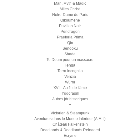
Man, Myth & Magic
Miles Christi
Notre-Dame de Paris
Oikoumene
Pavillon Noir
Pendragon
Praetoria Prima
Qin
Sengoku
Shade
Te Deum pour un massacre
Tenga
Terra Incognita
Venzia
Würm
XVII - Au fil de l'âme
Yggdrasill
Autres jdr historiques
+
Victorien & Steampunk
Aventures dans le Monde Intérieur (A.M.I.)
Château Falkenstein
Deadlands & Deadlands Reloaded
Ecryme