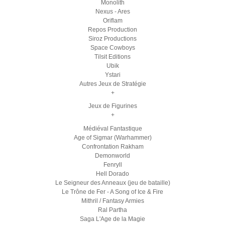
Monolith
Nexus - Ares
Oriflam
Repos Production
Siroz Productions
Space Cowboys
Tilsit Editions
Ubik
Ystari
Autres Jeux de Stratégie
+
Jeux de Figurines
+
Médiéval Fantastique
Age of Sigmar (Warhammer)
Confrontation Rakham
Demonworld
Fenryll
Hell Dorado
Le Seigneur des Anneaux (jeu de bataille)
Le Trône de Fer - A Song of Ice & Fire
Mithril / Fantasy Armies
Ral Partha
Saga L'Age de la Magie