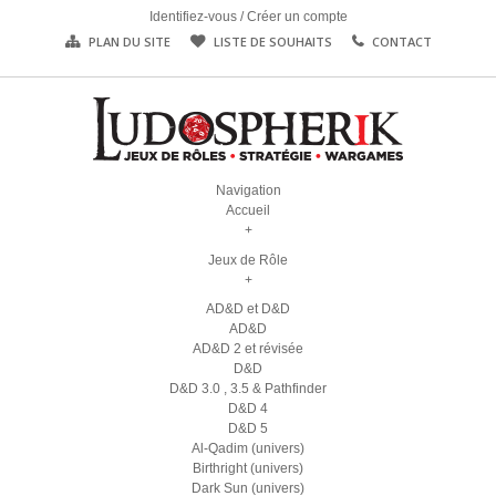
Identifiez-vous
/
Créer un compte
PLAN DU SITE
LISTE DE SOUHAITS
CONTACT
Navigation
Accueil
+
Jeux de Rôle
+
AD&D et D&D
AD&D
AD&D 2 et révisée
D&D
D&D 3.0 , 3.5 & Pathfinder
D&D 4
D&D 5
Al-Qadim (univers)
Birthright (univers)
Dark Sun (univers)