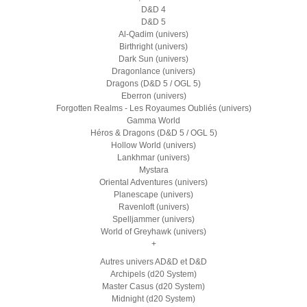
D&D 4
D&D 5
Al-Qadim (univers)
Birthright (univers)
Dark Sun (univers)
Dragonlance (univers)
Dragons (D&D 5 / OGL 5)
Eberron (univers)
Forgotten Realms - Les Royaumes Oubliés (univers)
Gamma World
Héros & Dragons (D&D 5 / OGL 5)
Hollow World (univers)
Lankhmar (univers)
Mystara
Oriental Adventures (univers)
Planescape (univers)
Ravenloft (univers)
Spelljammer (univers)
World of Greyhawk (univers)
+
Autres univers AD&D et D&D
Archipels (d20 System)
Master Casus (d20 System)
Midnight (d20 System)