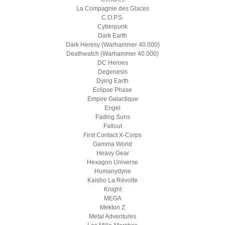
La Compagnie des Glaces
C.O.P.S.
Cyberpunk
Dark Earth
Dark Heresy (Warhammer 40.000)
Deathwatch (Warhammer 40.000)
DC Heroes
Degenesis
Dying Earth
Eclipse Phase
Empire Galactique
Engel
Fading Suns
Fallout
First Contact X-Corps
Gamma World
Heavy Gear
Hexagon Universe
Humanydyne
Kaïsho La Révolte
Knight
MEGA
Mekton Z
Metal Adventures