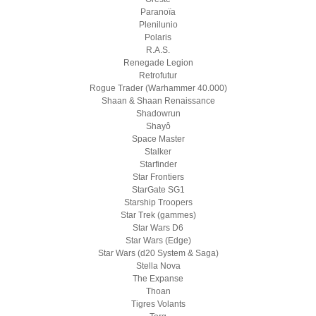
Paranoïa
Plenilunio
Polaris
R.A.S.
Renegade Legion
Retrofutur
Rogue Trader (Warhammer 40.000)
Shaan & Shaan Renaissance
Shadowrun
Shayô
Space Master
Stalker
Starfinder
Star Frontiers
StarGate SG1
Starship Troopers
Star Trek (gammes)
Star Wars D6
Star Wars (Edge)
Star Wars (d20 System & Saga)
Stella Nova
The Expanse
Thoan
Tigres Volants