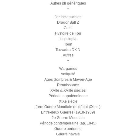
Autres jdr génériques
+
Jdr Inclassables
DragonBall Z
Cats!
Hystoire de Fou
Insectopia
Toon
Tsuvadra DK N
Autres
+
Wargames
Antiquité
Ages Sombres & Moyen-Age
Renaissance
XVIIe & XVIIIe siècles
Période napoléonienne
XIXe siècle
1ère Guerre Mondiale (et début XXe s.)
Entre-deux Guerres (1918-1939)
2e Guerre Mondiale
Période contemporaine (ap. 1945)
Guerre aérienne
Guerre navale