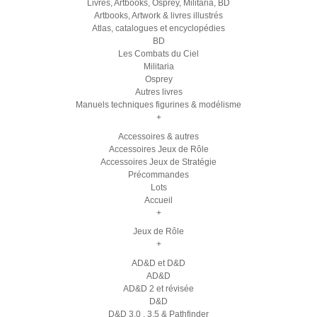
Livres, Artbooks, Osprey, Militaria, BD
Artbooks, Artwork & livres illustrés
Atlas, catalogues et encyclopédies
BD
Les Combats du Ciel
Militaria
Osprey
Autres livres
Manuels techniques figurines & modélisme
+
Accessoires & autres
Accessoires Jeux de Rôle
Accessoires Jeux de Stratégie
Précommandes
Lots
Accueil
+
Jeux de Rôle
+
AD&D et D&D
AD&D
AD&D 2 et révisée
D&D
D&D 3.0 , 3.5 & Pathfinder