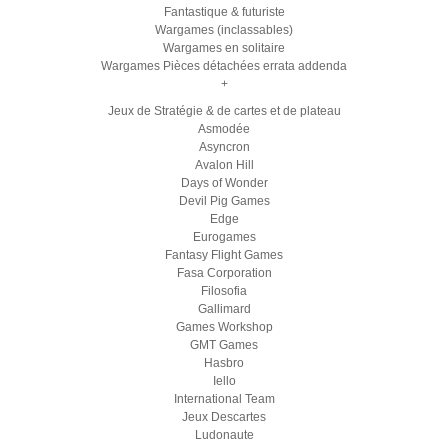
Fantastique & futuriste
Wargames (inclassables)
Wargames en solitaire
Wargames Pièces détachées errata addenda
+
Jeux de Stratégie & de cartes et de plateau
Asmodée
Asyncron
Avalon Hill
Days of Wonder
Devil Pig Games
Edge
Eurogames
Fantasy Flight Games
Fasa Corporation
Filosofia
Gallimard
Games Workshop
GMT Games
Hasbro
Iello
International Team
Jeux Descartes
Ludonaute