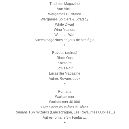
Tradition Magazine
Vae Victis
Wargames Illustrated
Wargames Soldiers & Strategy
White Dwarf
Wing Masters
World at War
Autres magazines de jeux de stratégie
+
Revues (autres)
Black Ops
Khimaira
Lotus Noir
Lucasfilm Magazine
Autres Revues geek
+
Romans
Warhammer
Warhammer 40.000
Livres dont vous êtes le Héros
Romans TSR Wizards (Lancedragon, Les Royaumes Oubliés,...)
Autres romans SF, Fantasy...
+